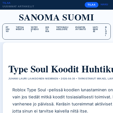
TILAA
HAKU
TILAA
UUSIMMAT ARTIKKELIT
SANOMA SUOMI
ET
TIETOA
YHTEY
HIS
TIETOSUOJ
EVÄSTEK
UUTI
B
USI
MEISTÄ
STIEDO
TO
ASELOSTE
ÄYTÄNTÖ
SKIR
L
VU
T
RIA
JE
O
G
I
Type Soul Koodit Huhtiku
JUHANI LAURI LAAKSONEN NIEMINEN • 2026-04-30 • TARKISTANUT MIKAEL LAI
Roblox Type Soul -pelissä koodien lunastaminen on n
vain jos tiedät mitkä koodit tosiasiallisesti toimivat
vanhenee jo päivissä. Keräsin tuoreimmat aktiiviset
jotta sinun ei tarvitse kaivella niitä itse.