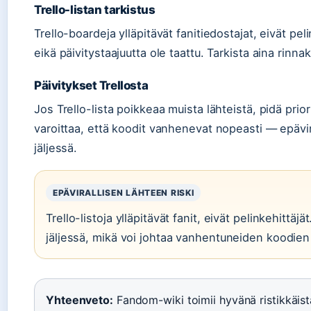
Trello-listan tarkistus
Trello-boardeja ylläpitävät fanitiedostajat, eivät pel
eikä päivitystaajuutta ole taattu. Tarkista aina rinn
Päivitykset Trellosta
Jos Trello-lista poikkeaa muista lähteistä, pidä pri
varoittaa, että koodit vanhenevat nopeasti — epäviral
jäljessä.
EPÄVIRALLISEN LÄHTEEN RISKI
Trello-listoja ylläpitävät fanit, eivät pelinkehittäjä
jäljessä, mikä voi johtaa vanhentuneiden koodien
Yhteenveto:
Fandom-wiki toimii hyvänä ristikkäista