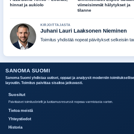
hinnat ja aukiolo
viimeisimmät hälytykset ja
tilanne
KIRJOITTAJASTA
Juhani Lauri Laaksonen Nieminen
Toimitus yhdistää nopeat päivitykset selkeisiin tau
SANOMA SUOMI
Sanoma Suomi yhdistaa uutiset, oppaat ja analyysit moderniin toimituksellis
layoutiin. Toimitus paivittaa sisaltoa jatkuvasti.
Suositut
Paivittaiset toimitusbriefit ja luottamusresurssit nopeaa varmistusta varten.
Tietoa meistä
Yhteystiedot
Historia