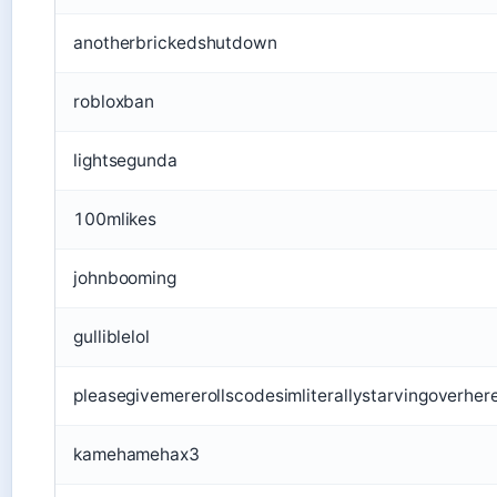
anotherbrickedshutdown
robloxban
lightsegunda
100mlikes
johnbooming
gulliblelol
pleasegivemererollscodesimliterallystarvingoverhe
kamehamehax3