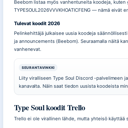
Beebom listaa myös vanhentuneita koodeja, kuten 
TYPESOUL2026VVVKHOATICFENG — nämä eivät enää
Tulevat koodit 2026
Pelinkehittäjä julkaisee uusia koodeja säännöllisest
ja announcements (Beebom). Seuraamalla näitä kana
vanhenevat.
SEURANTAVINKKI
Liity viralliseen Type Soul Discord -palvelimeen j
kanavalta. Näin saat tiedon uusista koodeista minu
Type Soul koodit Trello
Trello ei ole virallinen lähde, mutta yhteisö käyttää