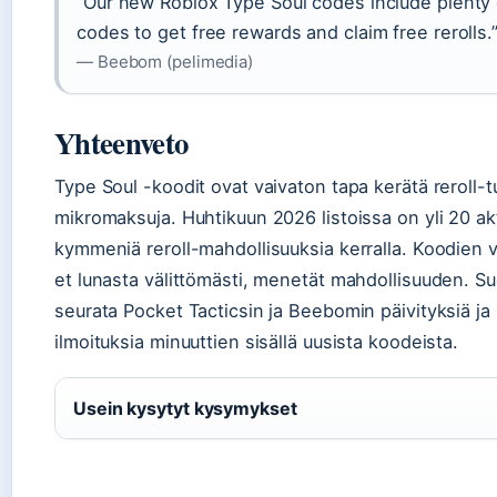
“Our new Roblox Type Soul codes include plenty 
codes to get free rewards and claim free rerolls.
— Beebom (pelimedia)
Yhteenveto
Type Soul -koodit ovat vaivaton tapa kerätä reroll-t
mikromaksuja. Huhtikuun 2026 listoissa on yli 20 akt
kymmeniä reroll-mahdollisuuksia kerralla. Koodien
et lunasta välittömästi, menetät mahdollisuuden. Suo
seurata Pocket Tacticsin ja Beebomin päivityksiä ja 
ilmoituksia minuuttien sisällä uusista koodeista.
Usein kysytyt kysymykset