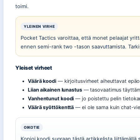
toimi.
YLEINEN VIRHE
Pocket Tactics varoittaa, että monet pelaajat yritt
ennen semi-rank two -tason saavuttamista. Tarki
Yleiset virheet
Väärä koodi
— kirjoitusvirheet aiheuttavat epä
Liian aikainen lunastus
— tasovaatimus täyttäm
Vanhentunut koodi
— jo poistettu pelin tietok
Väärä syöttökenttä
— ei ole sama kuin chat-vie
OIKOTIE
Kopioi koodi suoraan tästä artikkelista liittämällä