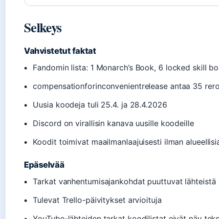
Selkeys
Vahvistetut faktat
Fandomin lista: 1 Monarch’s Book, 6 locked skill b
compensationforinconvenientrelease antaa 35 rerol
Uusia koodeja tuli 25.4. ja 28.4.2026
Discord on virallisin kanava uusille koodeille
Koodit toimivat maailmanlaajuisesti ilman alueellisia
Epäselvää
Tarkat vanhentumisajankohdat puuttuvat lähteistä
Tulevat Trello-päivitykset arvioituja
YouTube-lähteiden tarkat koodilistat eivät näy teks