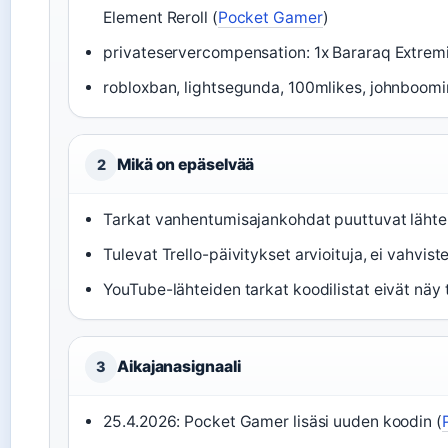
Element Reroll (
Pocket Gamer
)
privateservercompensation: 1x Bararaq Extremit
robloxban, lightsegunda, 100mlikes, johnboomin
Mikä on epäselvää
2
Tarkat vanhentumisajankohdat puuttuvat lähte
Tulevat Trello-päivitykset arvioituja, ei vahvist
YouTube-lähteiden tarkat koodilistat eivät näy 
Aikajanasignaali
3
25.4.2026: Pocket Gamer lisäsi uuden koodin (