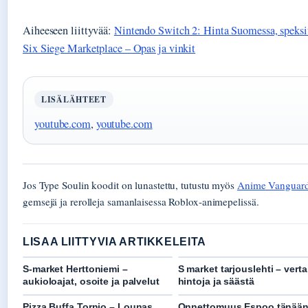
Aiheeseen liittyvää:
Nintendo Switch 2: Hinta Suomessa, speksit
Six Siege Marketplace – Opas ja vinkit
LISÄLÄHTEET
youtube.com
,
youtube.com
Jos Type Soulin koodit on lunastettu, tutustu myös
Anime Vanguard
gemsejä ja rerolleja samanlaisessa Roblox-animepelissä.
LISAA LIITTYVIA ARTIKKELEITA
S-market Herttoniemi –
S market tarjouslehti – verta
aukioloajat, osoite ja palvelut
hintoja ja säästä
Pizza Buffa Tornio – Lounas,
Onnettomuus Espoo tänään