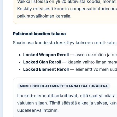
Vaikka listoissa on yli 20 aktiivista koodia, monet
Keskity erityisesti koodiin compensationforinco
palkintovalikoiman kerralla.
Palkinnot koodien takana
Suurin osa koodeista keskittyy kolmeen reroll-kate
Locked Weapon Reroll
— aseen ulkonäön ja omi
Locked Clan Reroll
— klaanin vaihto ilman men
Locked Element Reroll
— elementtivoimien uude
MIKSI LOCKED-ELEMENTIT KANNATTAA LUNASTAA
Locked-elementit tarkoittavat, että saat ylimääräi
valuutan sijaan. Tämä säästää aikaa ja vaivaa, ku
uudelleenvalintoihin.