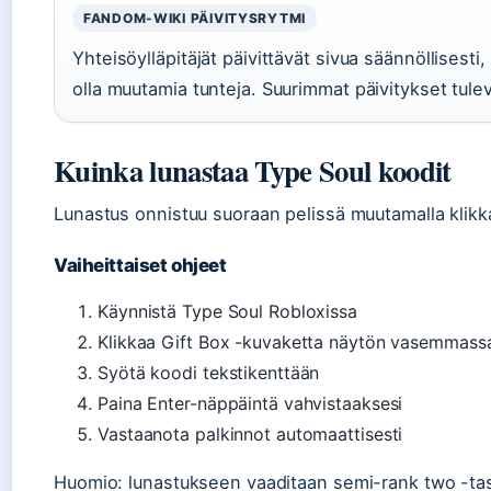
FANDOM-WIKI PÄIVITYSRYTMI
Yhteisöylläpitäjät päivittävät sivua säännöllisesti,
olla muutamia tunteja. Suurimmat päivitykset tul
Kuinka lunastaa Type Soul koodit
Lunastus onnistuu suoraan pelissä muutamalla klikk
Vaiheittaiset ohjeet
Käynnistä Type Soul Robloxissa
Klikkaa Gift Box -kuvaketta näytön vasemmassa
Syötä koodi tekstikenttään
Paina Enter-näppäintä vahvistaaksesi
Vastaanota palkinnot automaattisesti
Huomio: lunastukseen vaaditaan semi-rank two -taso 