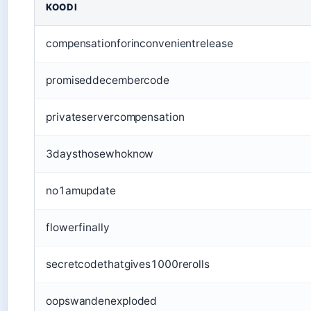
KOODI
compensationforinconvenientrelease
promiseddecembercode
privateservercompensation
3daysthosewhoknow
no1amupdate
flowerfinally
secretcodethatgives1000rerolls
oopswandenexploded