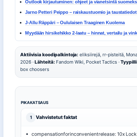
Outlook kirjautuminen: ohjeet ja vianetsintä suomeks
Jarno Petteri Peippo – raiskaustuomio ja taustatiedot
J-Allu Räppäri – Oululaisen Traaginen Kuolema
Myydään hirsikehikko 2-laatu – hinnat, vertailu ja vink
Aktiivisia koodipalkintoja:
eliksiirejä, rr-pisteitä, Mon
2026 ·
Lähteitä:
Fandom Wiki, Pocket Tactics ·
Tyypill
box choosers
PIKAKATSAUS
Vahvistetut faktat
1
compensationforinconvenientrelease: 10x Lock