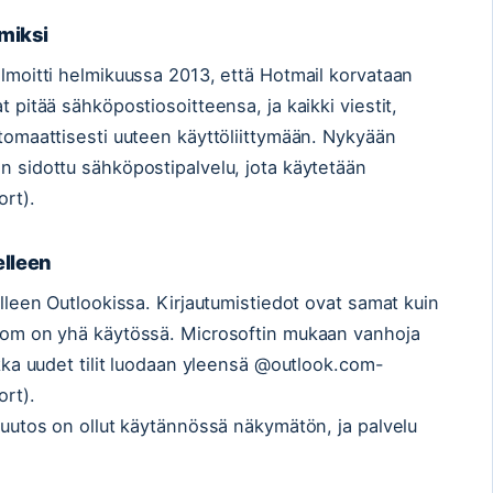
miksi
ilmoitti helmikuussa 2013, että Hotmail korvataan
t pitää sähköpostiosoitteensa, ja kaikki viestit,
utomaattisesti uuteen käyttöliittymään. Nykyään
in sidottu sähköpostipalvelu, jota käytetään
ort).
elleen
delleen Outlookissa. Kirjautumistiedot ovat samat kuin
l.com on yhä käytössä. Microsoftin mukaan vanhoja
aikka uudet tilit luodaan yleensä @outlook.com-
ort).
 muutos on ollut käytännössä näkymätön, ja palvelu