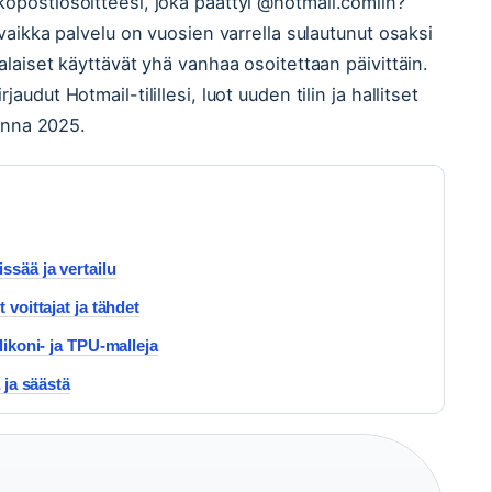
öpostiosoitteesi, joka päättyi @hotmail.comiin?
vaikka palvelu on vuosien varrella sulautunut osaksi
laiset käyttävät yhä vanhaa osoitettaan päivittäin.
dut Hotmail-tilillesi, luot uuden tilin ja hallitset
uonna 2025.
ssää ja vertailu
 voittajat ja tähdet
likoni- ja TPU-malleja
 ja säästä