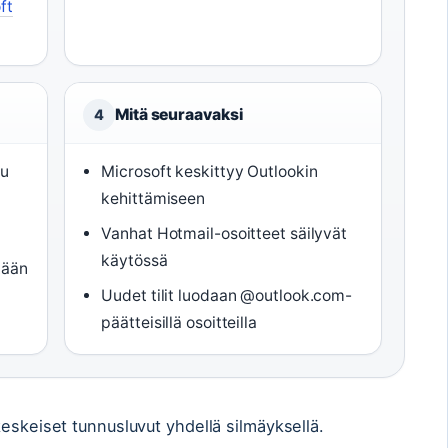
ft
Mitä seuraavaksi
4
lu
Microsoft keskittyy Outlookin
kehittämiseen
Vanhat Hotmail-osoitteet säilyvät
käytössä
tään
Uudet tilit luodaan @outlook.com-
päätteisillä osoitteilla
keskeiset tunnusluvut yhdellä silmäyksellä.