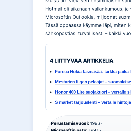
Muistatko vielä sen ensimmäisen sähk
Hotmail oli aikanaan vallankumous, ja 
Microsoftin Outlookia, miljoonat suoma
Tässä oppaassa käymme läpi, miten kirjau
sähköpostiasi turvallisesti – kaikki v
4 LIITTYVAA ARTIKKELIA
Foreca Nokia täsmäsää: tarkka paikalli
Mestarien liigan pelaajat – suomalaiset
Honor 400 Lite suojakuori – vertaile si
S market tarjouslehti – vertaile hintoja
Perustamisvuosi:
1996 ·
Microsoftin osto:
1997 ·