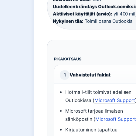
Uudelleenbrändäys Outlook.comiksi
Aktiiviset käyttäjät (arvio):
yli 400 mil
Nykyinen tila:
Toimii osana Outlookia
PIKAKATSAUS
Vahvistetut faktat
1
Hotmail-tilit toimivat edelleen
Outlookissa (
Microsoft Support
Microsoft tarjoaa ilmaisen
sähköpostin (
Microsoft Suppor
Kirjautuminen tapahtuu