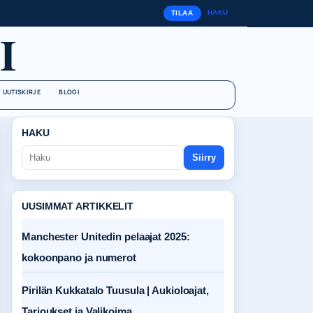
HAKU
TILAA
I
UUTISKIRJE
BLOGI
HAKU
Siirry
UUSIMMAT ARTIKKELIT
Manchester Unitedin pelaajat 2025:
kokoonpano ja numerot
Pirilän Kukkatalo Tuusula | Aukioloajat,
Tarjoukset ja Valikoima