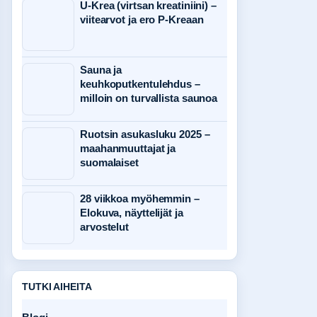
U-Krea (virtsan kreatiniini) –
viitearvot ja ero P-Kreaan
Sauna ja
keuhkoputkentulehdus –
milloin on turvallista saunoa
Ruotsin asukasluku 2025 –
maahanmuuttajat ja
suomalaiset
28 viikkoa myöhemmin –
Elokuva, näyttelijät ja
arvostelut
TUTKI AIHEITA