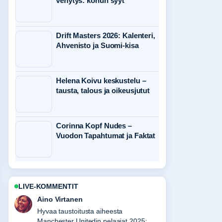
venytys: kohun syyt
Drift Masters 2026: Kalenteri,
Ahvenisto ja Suomi-kisa
Helena Koivu keskustelu –
tausta, talous ja oikeusjutut
Corinna Kopf Nudes –
Vuodon Tapahtumat ja Faktat
LIVE-KOMMENTIT
Elias Korhonen
Raportointi Pirilän Kukkatalo Tuusula |
Aukioloajat, Tarjoukset ja...-aiheesta