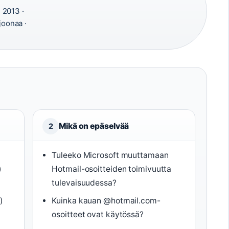
:
2013 ·
joonaa ·
Mikä on epäselvää
2
Tuleeko Microsoft muuttamaan
)
Hotmail-osoitteiden toimivuutta
tulevaisuudessa?
t
)
Kuinka kauan @hotmail.com-
osoitteet ovat käytössä?