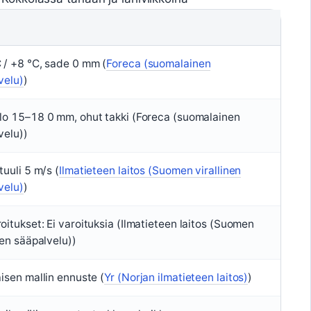
 / +8 °C, sade 0 mm (
Foreca (suomalainen
velu)
)
lo 15–18 0 mm, ohut takki (Foreca (suomalainen
velu))
tuuli 5 m/s (
Ilmatieteen laitos (Suomen virallinen
velu)
)
oitukset: Ei varoituksia (Ilmatieteen laitos (Suomen
nen sääpalvelu))
aisen mallin ennuste (
Yr (Norjan ilmatieteen laitos)
)