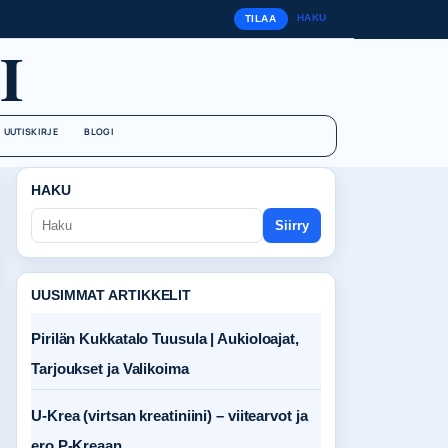
HAKU
TILAA
I
UUTISKIRJE
BLOGI
HAKU
Siirry
UUSIMMAT ARTIKKELIT
Pirilän Kukkatalo Tuusula | Aukioloajat,
Tarjoukset ja Valikoima
U-Krea (virtsan kreatiniini) – viitearvot ja
ero P-Kreaan