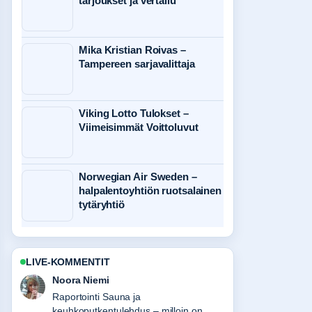
tarjoukset ja vertailu
Mika Kristian Roivas –
Tampereen sarjavalittaja
Viking Lotto Tulokset –
Viimeisimmät Voittoluvut
Norwegian Air Sweden –
halpalentoyhtiön ruotsalainen
tytäryhtiö
LIVE-KOMMENTIT
Oskari Lehtinen
Vahvaa tarkistustyota liittyen Pirilän
Kukkatalo Tuusula | Aukioloajat,