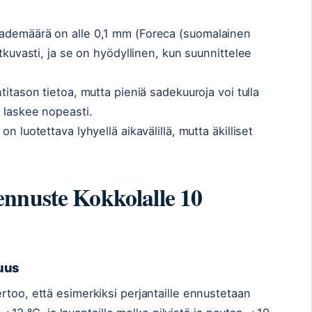
sademäärä on alle 0,1 mm (Foreca (suomalainen
atkuvasti, ja se on hyödyllinen, kun suunnittelee
itason tietoa, mutta pieniä sadekuuroja voi tulla
e laskee nopeasti.
n luotettava lyhyellä aikavälillä, mutta äkilliset
nnuste Kokkolalle 10
uus
rtoo, että esimerkiksi perjantaille ennustetaan