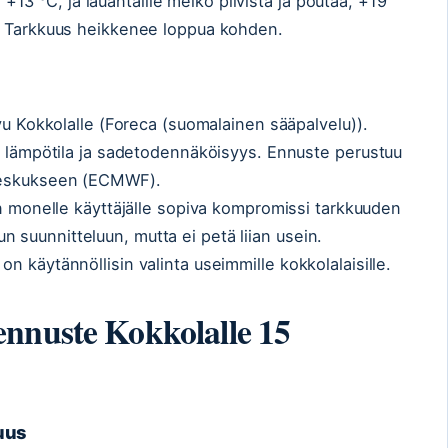
la +13 °C, ja lauantaille melko pilvistä ja poutaa, +19
. Tarkkuus heikkenee loppua kohden.
vu Kokkolalle (Foreca (suomalainen sääpalvelu)).
, lämpötila ja sadetodennäköisyys. Ennuste perustuu
keskukseen (ECMWF).
 monelle käyttäjälle sopiva kompromissi tarkkuuden
opun suunnitteluun, mutta ei petä liian usein.
 käytännöllisin valinta useimmille kokkolalaisille.
nnuste Kokkolalle 15
uus