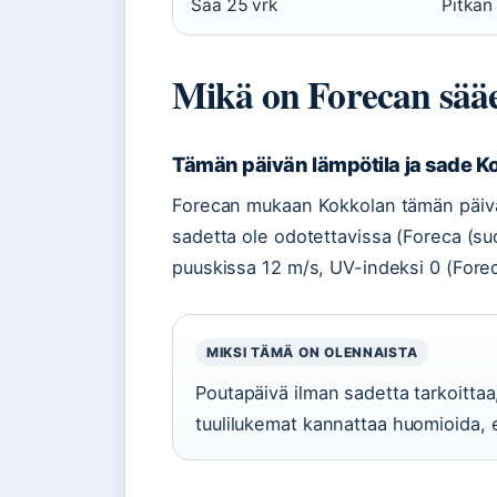
Sää 25 vrk
Pitkän
Mikä on Forecan sää
Tämän päivän lämpötila ja sade K
Forecan mukaan Kokkolan tämän päivän 
sadetta ole odotettavissa (Foreca (su
puuskissa 12 m/s, UV-indeksi 0 (Fore
MIKSI TÄMÄ ON OLENNAISTA
Poutapäivä ilman sadetta tarkoittaa
tuulilukemat kannattaa huomioida, er