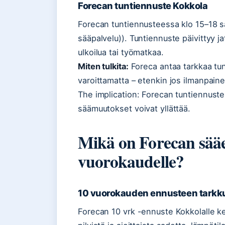
Forecan tuntiennuste Kokkola
Forecan tuntiennusteessa klo 15–18 
sääpalvelu)). Tuntiennuste päivittyy j
ulkoilua tai työmatkaa.
Miten tulkita:
Foreca antaa tarkkaa tunt
varoittamatta – etenkin jos ilmanpain
The implication: Forecan tuntiennuste o
säämuutokset voivat yllättää.
Mikä on Forecan sääe
vuorokaudelle?
10 vuorokauden ennusteen tarkk
Forecan 10 vrk -ennuste Kokkolalle ke