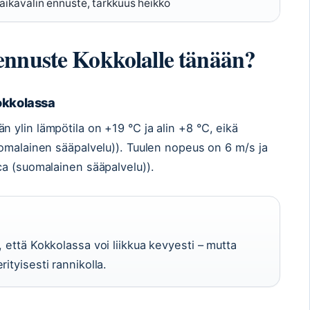
 aikavälin ennuste, tarkkuus heikko
ennuste Kokkolalle tänään?
okkolassa
ylin lämpötila on +19 °C ja alin +8 °C, eikä
omalainen sääpalvelu)). Tuulen nopeus on 6 m/s ja
ca (suomalainen sääpalvelu)).
, että Kokkolassa voi liikkua kevyesti – mutta
ityisesti rannikolla.