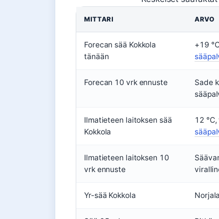
MITTARI
ARVO
Forecan sää Kokkola
+19 °C
tänään
sääpal
Forecan 10 vrk ennuste
Sade k
sääpal
Ilmatieteen laitoksen sää
12 °C, 
Kokkola
sääpal
Ilmatieteen laitoksen 10
Säävar
vrk ennuste
viralli
Yr-sää Kokkola
Norjal