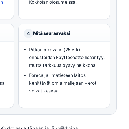
en
Kokkolan olosuhteissa.
Mitä seuraavaksi
4
Pitkän aikavälin (25 vrk)
n
ennusteiden käyttöönotto lisääntyy,
mutta tarkkuus pysyy heikkona.
Foreca ja Ilmatieteen laitos
ssa
kehittävät omia mallejaan – erot
voivat kasvaa.
 Kokkolassa tänään ja lähiviikkoina