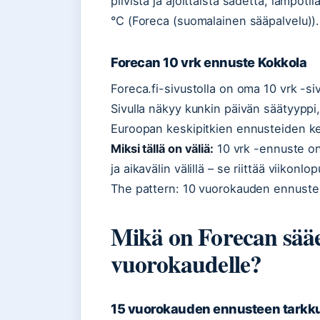
pilvistä ja ajoittaista sadetta, lämpöti
°C (Foreca (suomalainen sääpalvelu))
Forecan 10 vrk ennuste Kokkola
Foreca.fi-sivustolla on oma 10 vrk -si
Sivulla näkyy kunkin päivän säätyyppi
Euroopan keskipitkien ennusteiden 
Miksi tällä on väliä:
10 vrk -ennuste on
ja aikavälin välillä – se riittää viikonl
The pattern: 10 vuorokauden ennuste on
Mikä on Forecan sääe
vuorokaudelle?
15 vuorokauden ennusteen tarkk