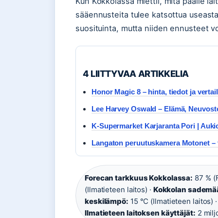
Kun Kokkolassa miettii, mitä päälle la
sääennusteita tulee katsottua useastak
suosituinta, mutta niiden ennusteet voi
4 LIITTYVAA ARTIKKELIA
Honor Magic 8 – hinta, tiedot ja vertai
Lee Harvey Oswald – Elämä, Neuvosto
K-Supermarket Karjaranta Pori | Aukiol
Langaton peruutuskamera Motonet – ve
Forecan tarkkuus Kokkolassa:
87 % (F
(Ilmatieteen laitos) ·
Kokkolan sademää
keskilämpö:
15 °C (Ilmatieteen laitos) 
Ilmatieteen laitoksen käyttäjät:
2 milj