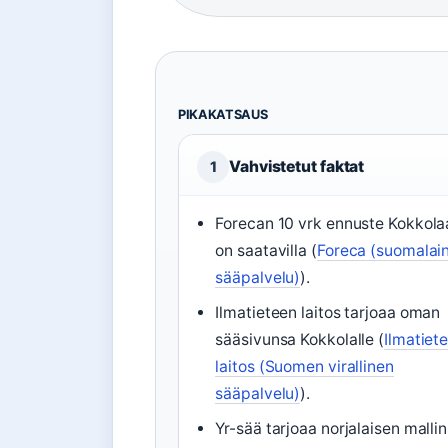
PIKAKATSAUS
Vahvistetut faktat
1
Forecan 10 vrk ennuste Kokkola
on saatavilla (
Foreca (suomalai
sääpalvelu)
).
Ilmatieteen laitos tarjoaa oman
sääsivunsa Kokkolalle (
Ilmatiet
laitos (Suomen virallinen
sääpalvelu)
).
Yr-sää tarjoaa norjalaisen mallin