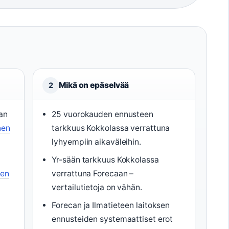
Mikä on epäselvää
2
an
25 vuorokauden ennusteen
nen
tarkkuus Kokkolassa verrattuna
lyhyempiin aikaväleihin.
Yr-sään tarkkuus Kokkolassa
een
verrattuna Forecaan –
vertailutietoja on vähän.
Forecan ja Ilmatieteen laitoksen
ennusteiden systemaattiset erot