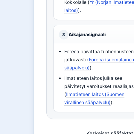
Kokkolalle (
Yr (Norjan ilmatiete
laitos)
).
Aikajanasignaali
3
Foreca päivittää tuntiennusteen
jatkuvasti (
Foreca (suomalaine
sääpalvelu)
).
Ilmatieteen laitos julkaisee
päivitetyt varoitukset reaaliaja
(
Ilmatieteen laitos (Suomen
virallinen sääpalvelu)
).
Keskeiset sääfaktat