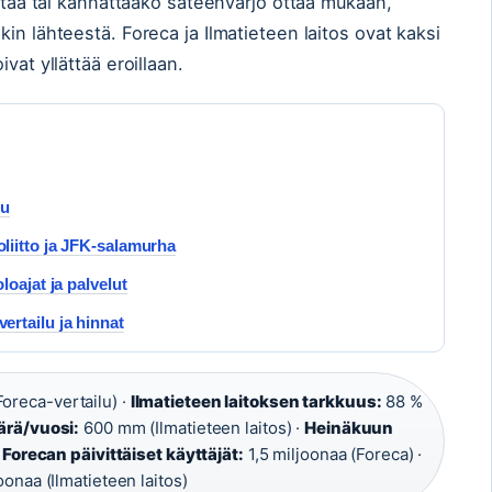
ittaa tai kannattaako sateenvarjo ottaa mukaan,
in lähteestä. Foreca ja Ilmatieteen laitos ovat kaksi
vat yllättää eroillaan.
lu
liitto ja JFK-salamurha
oajat ja palvelut
rtailu ja hinnat
oreca-vertailu) ·
Ilmatieteen laitoksen tarkkuus:
88 %
rä/vuosi:
600 mm (Ilmatieteen laitos) ·
Heinäkuun
·
Forecan päivittäiset käyttäjät:
1,5 miljoonaa (Foreca) ·
oonaa (Ilmatieteen laitos)