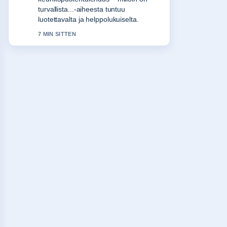
Tarjoukset ja.... Useampien medioiden
tulisi kirjoittaa nain.
9 MIN SITTEN