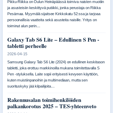
Pikku-Riikka on Oulun Heinäpäässä toimiva naisten muotiin
ja asusteisiin keskittyvä putiikki, jonka perustaja on Riikka
Pesämaa. Myymälä sijaitsee Kirkkokatu 52:ssa ja tarjoaa
persoonallisia vaatteita sekä asusteita naisille. Yritys on
toiminut alun perin…
Galaxy Tab S6 Lite – Edullinen S Pen -
tabletti perheelle
2026-04-15
Samsung Galaxy Tab S6 Lite (2024) on edullinen keskitason
tabletti, joka erottuu markkinoilla mukana toimitettavalla S
Pen -styluksella. Laite sopii erityisesti kevyeen käyttöön,
kuten muistiinpanoihin ja multimediaan, mutta sen
suorituskyky jää kilpailijoita…
Rakennusalan toimihenkilöiden
palkankorotus 2025 – TES-yhteenveto