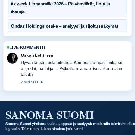
iik week Linnanmäki 2026 – Päivämäärät, liput ja
ikäraja
Ondas Holdings osake – analyysi ja sijoitusnäkymät
LIVE-KOMMENTIT
Sanni Heikkinen
Raportointi Antti Herlinin testamentti – salaisuus, perintö,
sijoitusalusta-aiheesta tuntuu luotettavalta ja
helppolukuiselta.
4 MIN SITTEN
SANOMA SUOMI
Sanoma Suomi yhdistaa uutiset, oppaat ja analyysit moderniin toimituksellis
layoutiin. Toimitus paivittaa sisaltoa jatkuvasti.