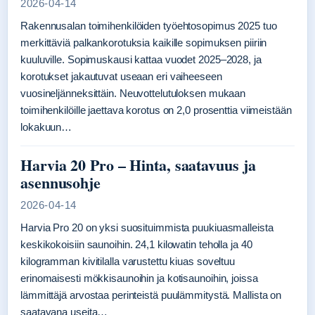
2026-04-14
Rakennusalan toimihenkilöiden työehtosopimus 2025 tuo
merkittäviä palkankorotuksia kaikille sopimuksen piiriin
kuuluville. Sopimuskausi kattaa vuodet 2025–2028, ja
korotukset jakautuvat useaan eri vaiheeseen
vuosineljänneksittäin. Neuvottelutuloksen mukaan
toimihenkilöille jaettava korotus on 2,0 prosenttia viimeistään
lokakuun…
Harvia 20 Pro – Hinta, saatavuus ja
asennusohje
2026-04-14
Harvia Pro 20 on yksi suosituimmista puukiuasmalleista
keskikokoisiin saunoihin. 24,1 kilowatin teholla ja 40
kilogramman kivitilalla varustettu kiuas soveltuu
erinomaisesti mökkisaunoihin ja kotisaunoihin, joissa
lämmittäjä arvostaa perinteistä puulämmitystä. Mallista on
saatavana useita…