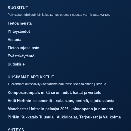
SUOSITUT
Paivittaiset toimitusbriefit ja luottamusresurssit nopeaa varmistusta varten.
Tietoa meistä
Yhteystiedot
Historia
Tietosuojaseloste
Evästekäytäntö
Uutiskirje
UUSIMMAT ARTIKKELIT
Tuoreimmat uutispaivitykset tarkistetaan toimituksessa ennen julkaisua.
Kompostirumpali: mikä se on, edut, haitat ja vertailu
Antti Herlinin testamentti – salaisuus, perintö, sijoitusalusta
Manchester Unitedin pelaajat 2025: kokoonpano ja numerot
Pirilän Kukkatalo Tuusula | Aukioloajat, Tarjoukset ja Valikoima
YHTEYS