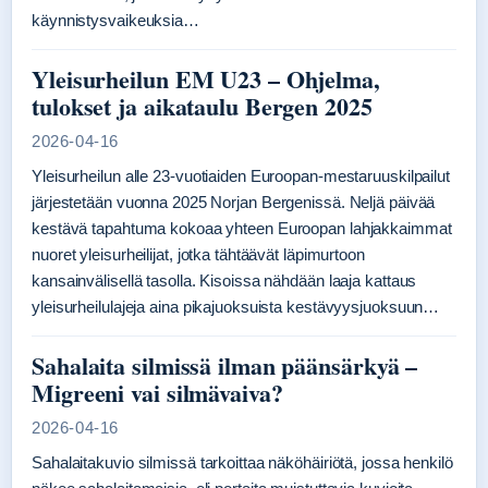
käynnistysvaikeuksia…
Yleisurheilun EM U23 – Ohjelma,
tulokset ja aikataulu Bergen 2025
2026-04-16
Yleisurheilun alle 23-vuotiaiden Euroopan-mestaruuskilpailut
järjestetään vuonna 2025 Norjan Bergenissä. Neljä päivää
kestävä tapahtuma kokoaa yhteen Euroopan lahjakkaimmat
nuoret yleisurheilijat, jotka tähtäävät läpimurtoon
kansainvälisellä tasolla. Kisoissa nähdään laaja kattaus
yleisurheilulajeja aina pikajuoksuista kestävyysjuoksuun…
Sahalaita silmissä ilman päänsärkyä –
Migreeni vai silmävaiva?
2026-04-16
Sahalaitakuvio silmissä tarkoittaa näköhäiriötä, jossa henkilö