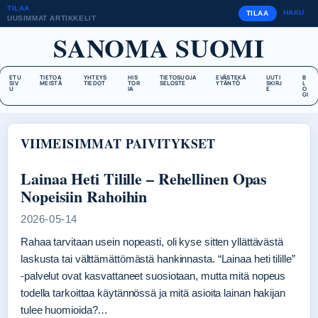
TILAA
HAKU
TILAA
UUSIMMAT ARTIKKELIT
SANOMA SUOMI
ETU
TIETOA
YHTEYS
HIS
TIETOSUOJA
EVÄSTEKÄ
UUTI
B
SIV
MEISTÄ
TIEDOT
TOR
SELOSTE
YTÄNTÖ
SKIRJ
L
U
IA
E
O
GI
VIIMEISIMMAT PAIVITYKSET
Lainaa Heti Tilille – Rehellinen Opas
Nopeisiin Rahoihin
2026-05-14
Rahaa tarvitaan usein nopeasti, oli kyse sitten yllättävästä
laskusta tai välttämättömästä hankinnasta. “Lainaa heti tilille”
-palvelut ovat kasvattaneet suosiotaan, mutta mitä nopeus
todella tarkoittaa käytännössä ja mitä asioita lainan hakijan
tulee huomioida?…