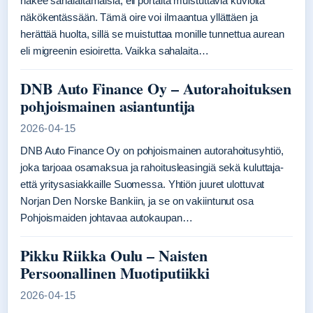
näkee sahalaitamaisia, eli portaita muistuttavia kuvioita
näkökentässään. Tämä oire voi ilmaantua yllättäen ja
herättää huolta, sillä se muistuttaa monille tunnettua aurean
eli migreenin esioiretta. Vaikka sahalaita…
DNB Auto Finance Oy – Autorahoituksen
pohjoismainen asiantuntija
2026-04-15
DNB Auto Finance Oy on pohjoismainen autorahoitusyhtiö,
joka tarjoaa osamaksua ja rahoitusleasingiä sekä kuluttaja-
että yritysasiakkaille Suomessa. Yhtiön juuret ulottuvat
Norjan Den Norske Bankiin, ja se on vakiintunut osa
Pohjoismaiden johtavaa autokaupan…
Pikku Riikka Oulu – Naisten
Persoonallinen Muotiputiikki
2026-04-15