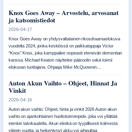
Knox Goes Away – Arvostelu, arvosanat
ja katsomistiedot
2026-04-17
Knox Goes Away on yhdysvaltalainen rikosdraamaelokuva
vuodelta 2024, jonka keskiössä on palkkatappaja Victor
“Knox” Knox, joka kamppailee nopeasti etenevän dementian
kanssa. Michael Keaton näyttelee pääroolin sekä toimii
elokuvan tuottajana. Ohjaaja Mike McQuownin…
Auton Akun Vaihto – Ohjeet, Hinnat Ja
Vinkit
2026-04-16
Auton akun vaihto: Ohjeet, hinta ja vinkit 2026 Auton akun
vaihto on ajankohtainen huoltotoimenpide, joka voi yllättää
etenkin talvikaudella. Akun elinikä on tyypillisesti kolmesta
viiteen vuotta, ja heikentynyt akku voi aiheuttaa