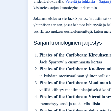
viidellä elokuvalla.
Verestä ja tuhkasta – Sarjan j
käsittelee sarjan kronologiaa tarkemmin.
Jokainen elokuva vie Jack Sparrow’n uusiin seik
yhtenäisen tarinan, jossa hahmot kehittyvät ja h
vesillä tuo mukaan uusia elementtejä, kuten mer
Sarjan kronologinen järjestys
Pirates of the Caribbean: Kirouksen
Jack Sparrow’n ensimmäistä kertaa
Pirates of the Caribbean: Kuolleen m
ja kohdata merimaailman yliluonnollisia
Pirates of the Caribbean: Maailman 
välillä kiihtyy maailmanlaajuiseksi konfl
Pirates of the Caribbean: Vierailla ves
menneisyytensä ja uusia vihollisia
Pirates of the Caribbean: Salazarin k