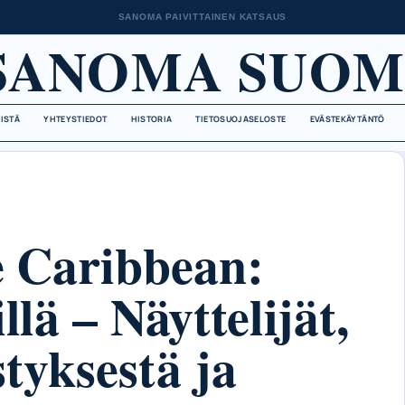
SANOMA PAIVITTAINEN KATSAUS
SANOMA SUOM
EISTÄ
YHTEYSTIEDOT
HISTORIA
TIETOSUOJASELOSTE
EVÄSTEKÄYTÄNTÖ
he Caribbean:
llä – Näyttelijät,
tyksestä ja