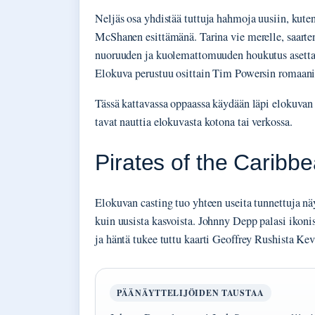
Neljäs osa yhdistää tuttuja hahmoja uusiin, kut
McShanen esittämänä. Tarina vie merelle, saarten 
nuoruuden ja kuolemattomuuden houkutus asettaa 
Elokuva perustuu osittain Tim Powersin romaani
Tässä kattavassa oppaassa käydään läpi elokuvan nä
tavat nauttia elokuvasta kotona tai verkossa.
Pirates of the Caribbea
Elokuvan casting tuo yhteen useita tunnettuja näy
kuin uusista kasvoista. Johnny Depp palasi ikoni
ja häntä tukee tuttu kaarti Geoffrey Rushista K
PÄÄNÄYTTELIJÖIDEN TAUSTAA