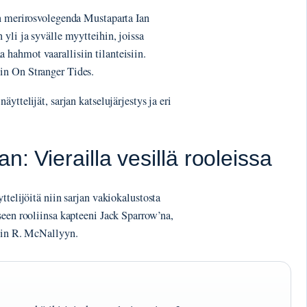
en merirosvolegenda Mustaparta Ian
yli ja syvälle myytteihin, joissa
hahmot vaarallisiin tilanteisiin.
in On Stranger Tides.
yttelijät, sarjan katselujärjestys ja eri
n: Vierailla vesillä rooleissa
ttelijöitä niin sarjan vakiokalustosta
seen rooliinsa kapteeni Jack Sparrow’na,
evin R. McNallyyn.