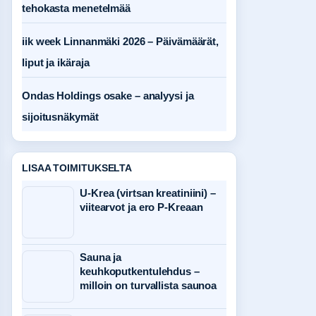
tehokasta menetelmää
iik week Linnanmäki 2026 – Päivämäärät,
liput ja ikäraja
Ondas Holdings osake – analyysi ja
sijoitusnäkymät
LISAA TOIMITUKSELTA
U-Krea (virtsan kreatiniini) –
viitearvot ja ero P-Kreaan
Sauna ja
keuhkoputkentulehdus –
milloin on turvallista saunoa