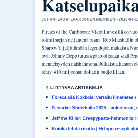
Katselupaika
JUHANI LAURI LAAKSONEN NIEMINEN • 2026-04-
Pirates of the Caribbean: Vierailla vesillä on vu
toimii sarjan neljäntenä osana. Rob Marshallin 
Sparrow’n jäljittämään legendojen mukaista Nuo
ovat Johnny Depp tutussa pääroolissaan sekä Pe
menneisyyden naishahmona. Julkaisuaikanaan el
tehty, 410 miljoonan dollarin budjetillaan.
4 LIITTYVAA ARTIKKELIA
Foreca sää Kokkola: vertailu Ilmatieteen 
S-market Söderkulla 2025 – aukioloajat, o
Jeff the Killer: Creepypasta-hahmon tarin
Kuinka tehdä risotto | Helppo resepti aloit