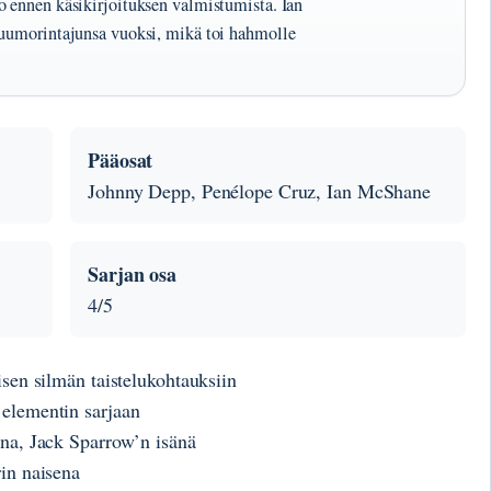
o ennen käsikirjoituksen valmistumista. Ian
huumorintajunsa vuoksi, mikä toi hahmolle
Pääosat
Johnny Depp, Penélope Cruz, Ian McShane
Sarjan osa
4/5
sen silmän taistelukohtauksiin
elementin sarjaan
ena, Jack Sparrow’n isänä
in naisena