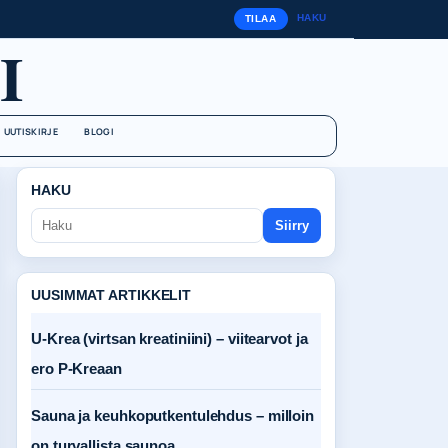
HAKU
TILAA
I
UUTISKIRJE
BLOGI
HAKU
Siirry
UUSIMMAT ARTIKKELIT
U-Krea (virtsan kreatiniini) – viitearvot ja
ero P-Kreaan
Sauna ja keuhkoputkentulehdus – milloin
on turvallista saunoa