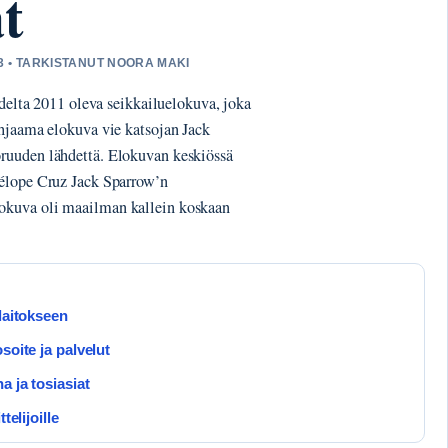
t
13 • TARKISTANUT NOORA MAKI
odelta 2011 oleva seikkailuelokuva, joka
ohjaama elokuva vie katsojan Jack
ruuden lähdettä. Elokuvan keskiössä
nélope Cruz Jack Sparrow’n
okuva oli maailman kallein koskaan
laitokseen
soite ja palvelut
a ja tosiasiat
telijoille