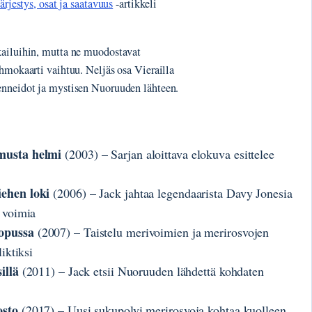
ärjestys, osat ja saatavuus
-artikkeli
kailuihin, mutta ne muodostavat
ahmokaarti vaihtuu. Neljäs osa Vierailla
enneidot ja mystisen Nuoruuden lähteen.
 musta helmi
(2003) – Sarjan aloittava elokuva esittelee
iehen loki
(2006) – Jack jahtaa legendaarista Davy Jonesia
 voimia
lopussa
(2007) – Taistelu merivoimien ja merirosvojen
iktiksi
illä
(2011) – Jack etsii Nuoruuden lähdettä kohdaten
osto
(2017) – Uusi sukupolvi merirosvoja kohtaa kuolleen