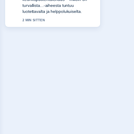
suomalaiset. Useampien medioiden
tulisi kirjoittaa nain.
4 MIN SITTEN