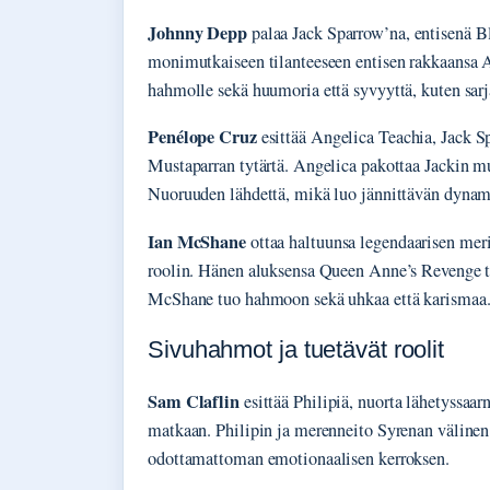
Johnny Depp
palaa Jack Sparrow’na, entisenä Bl
monimutkaiseen tilanteeseen entisen rakkaansa A
hahmolle sekä huumoria että syvyyttä, kuten sar
Penélope Cruz
esittää Angelica Teachia, Jack S
Mustaparran tytärtä. Angelica pakottaa Jackin mu
Nuoruuden lähdettä, mikä luo jännittävän dynamii
Ian McShane
ottaa haltuunsa legendaarisen mer
roolin. Hänen aluksensa Queen Anne’s Revenge to
McShane tuo hahmoon sekä uhkaa että karismaa
Sivuhahmot ja tuetävät roolit
Sam Claflin
esittää Philipiä, nuorta lähetyssaar
matkaan. Philipin ja merenneito Syrenan välinen
odottamattoman emotionaalisen kerroksen.