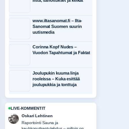
lista, sanoitukset ja keikat
www.iltasanomat.fi – Ilta-
Sanomat Suomen suurin
uutismedia
Corinna Kopf Nudes –
Vuodon Tapahtumat ja Faktat
Joulupukin kuuma linja
rooleissa – Kuka esittää
joulupukkia ja tonttuja
LIVE-KOMMENTIT
Sanni Heikkinen
Vahvaa tarkistustyota liittyen Ruotsin
asukasluku 2025 – maahanmuuttajat ja