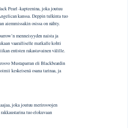
ack Pearl -kapteenina, joka joutuu
ngelican kanssa. Deppin tulkinta tuo
jan aiemmissakin osissa on nähty.
parrow’n menneisyyden naista ja
kaan vaaralliselle matkalle kohti
kan entisten rakastavainen välille.
irosvo Mustaparran eli Blackbeardin
imii keskeisenä osana tarinaa, ja
.
naajaa, joka joutuu merirosvojen
 rakkaustarina tuo elokuvaan