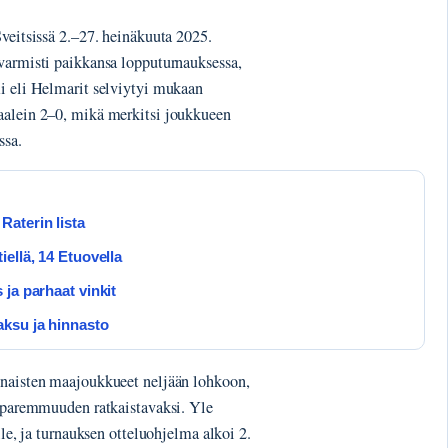
Sveitsissä 2.–27. heinäkuuta 2025.
 varmisti paikkansa lopputurnauksessa,
mi eli Helmarit selviytyi mukaan
aalein 2–0, mikä merkitsi joukkueen
ssa.
aterin lista
ellä, 14 Etuovella
ja parhaat vinkit
aksu ja hinnasto
 naisten maajoukkueet neljään lohkoon,
n paremmuuden ratkaistavaksi. Yle
lle, ja turnauksen otteluohjelma alkoi 2.