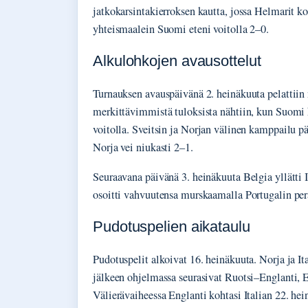
jatkokarsintakierroksen kautta, jossa Helmarit k
yhteismaalein Suomi eteni voitolla 2–0.
Alkulohkojen avausottelut
Turnauksen avauspäivänä 2. heinäkuuta pelattiin 
merkittävimmistä tuloksista nähtiin, kun Suomi k
voitolla. Sveitsin ja Norjan välinen kamppailu pää
Norja vei niukasti 2–1.
Seuraavana päivänä 3. heinäkuuta Belgia yllätti 
osoitti vahvuutensa murskaamalla Portugalin pe
Pudotuspelien aikataulu
Pudotuspelit alkoivat 16. heinäkuuta. Norja ja It
jälkeen ohjelmassa seurasivat Ruotsi–Englanti, 
Välierävaiheessa Englanti kohtasi Italian 22. he