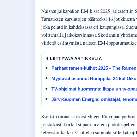
Naisten jalkapallon EM-kisat 2025 järjestettiin 
Turnauksen karsintojen päätteeksi 16 joukkuetta
joka pelattiin kahdeksassa eri kaupungissa. Suo
voittamalla jatkokarsinnassa Skotlannin yhteism
viidettä esiintymistä naisten EM-lopputurnaukse
4 LIITTYVAA ARTIKKELIA
Parhaat ramen-kulhot 2025 – The Ramen R
Myytävät asunnot Humppila: 24 kpl Oikoti
TV-ohjelmat huomenna: Iltapulun tv-opas 
Järvi-Suomen Energia: omistajat, tehom
Sveitsin turnaus kokosi yhteen Euroopan parhaat
joista kustakin kaksi parasta eteni pudotuspelie
televisioi kaikki 31 ottelua suomalaisille katsoji