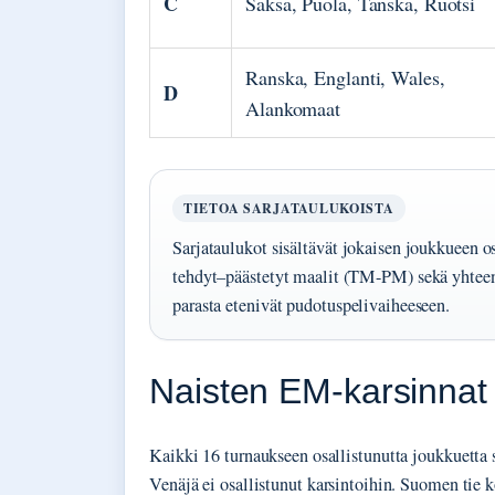
C
Saksa, Puola, Tanska, Ruotsi
Ranska, Englanti, Wales,
D
Alankomaat
TIETOA SARJATAULUKOISTA
Sarjataulukot sisältävät jokaisen joukkueen o
tehdyt–päästetyt maalit (TM-PM) sekä yhteen
parasta etenivät pudotuspelivaiheeseen.
Naisten EM-karsinnat 
Kaikki 16 turnaukseen osallistunutta joukkuetta s
Venäjä ei osallistunut karsintoihin. Suomen tie k