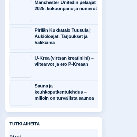
Manchester Unitedin pelaajat
2025: kokoonpano ja numerot
Pirilän Kukkatalo Tuusula |
Aukioloajat, Tarjoukset ja
Valikoima
U-Krea (virtsan kreatiniini) –
viitearvot ja ero P-Kreaan
Sauna ja
keuhkoputkentulehdus –
milloin on turvallista saunoa
TUTKI AIHEITA