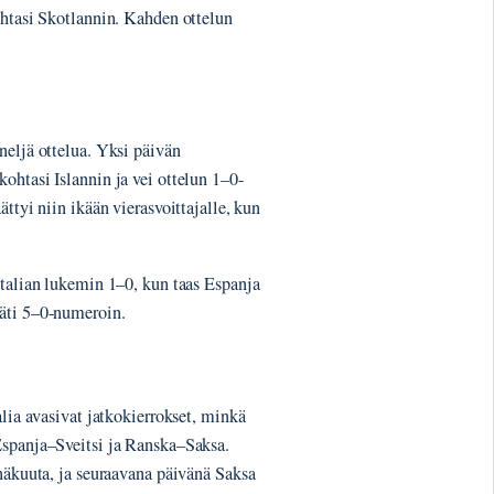
ohtasi Skotlannin. Kahden ottelun
neljä ottelua. Yksi päivän
ohtasi Islannin ja vei ottelun 1–0-
ttyi niin ikään vierasvoittajalle, kun
Italian lukemin 1–0, kun taas Espanja
räti 5–0-numeroin.
alia avasivat jatkokierrokset, minkä
Espanja–Sveitsi ja Ranska–Saksa.
inäkuuta, ja seuraavana päivänä Saksa