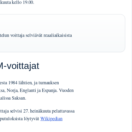
äkuuta kello 19.00.
lun voittaja selviävät reaaliaikaisista
-voittajat
esta 1984 lähtien, ja turnauksen
sa, Norja, Englanti ja Espanja. Vuoden
aalissa Saksan.
taja selvisi 27. heinäkuuta pelattavassa
putuloksista löytyvät
Wikipedian