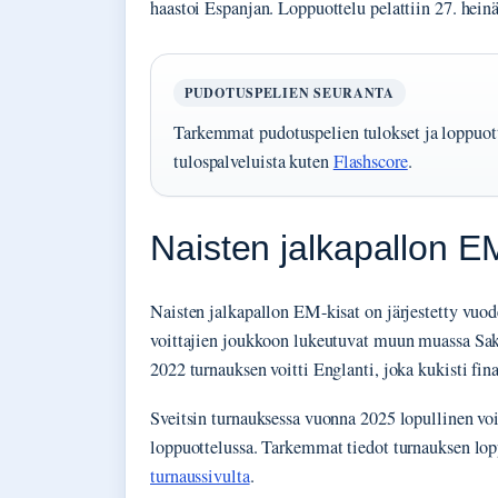
haastoi Espanjan. Loppuottelu pelattiin 27. hein
PUDOTUSPELIEN SEURANTA
Tarkemmat pudotuspelien tulokset ja loppuotte
tulospalveluista kuten
Flashscore
.
Naisten jalkapallon EM
Naisten jalkapallon EM-kisat on järjestetty vuod
voittajien joukkoon lukeutuvat muun muassa Sak
2022 turnauksen voitti Englanti, joka kukisti fin
Sveitsin turnauksessa vuonna 2025 lopullinen voit
loppuottelussa. Tarkemmat tiedot turnauksen lop
turnaussivulta
.