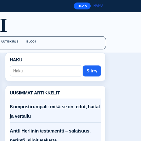
HAKU
TILAA
I
UUTISKIRJE
BLOGI
HAKU
Siirry
UUSIMMAT ARTIKKELIT
Kompostirumpali: mikä se on, edut, haitat
ja vertailu
Antti Herlinin testamentti – salaisuus,
perintö, sijoitusalusta