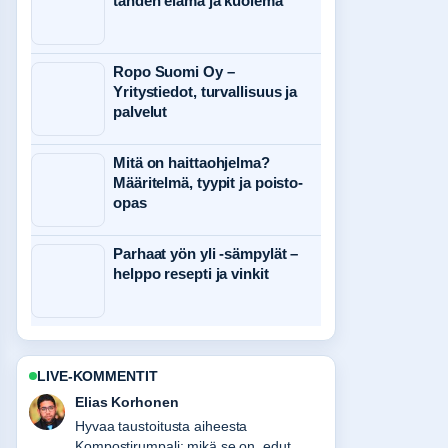
tähden elämä ja kuolema
Ropo Suomi Oy –
Yritystiedot, turvallisuus ja
palvelut
Mitä on haittaohjelma?
Määritelmä, tyypit ja poisto-
opas
Parhaat yön yli -sämpylät –
helppo resepti ja vinkit
LIVE-KOMMENTIT
Elias Korhonen
Hyvaa taustoitusta aiheesta
Kompostirumpali: mikä se on, edut,