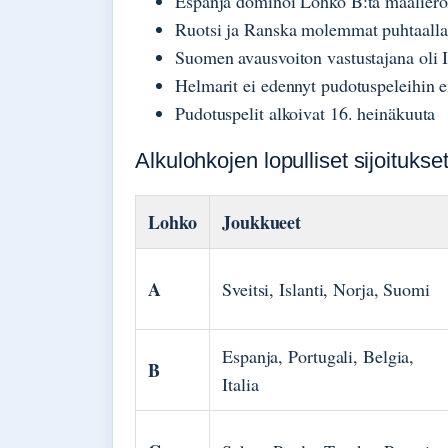
Espanja dominoi Lohko B:tä maaliero
Ruotsi ja Ranska molemmat puhtaalla 
Suomen avausvoiton vastustajana oli I
Helmarit ei edennyt pudotuspeleihin 
Pudotuspelit alkoivat 16. heinäkuuta
Alkulohkojen lopulliset sijoitukse
Lohko
Joukkueet
A
Sveitsi, Islanti, Norja, Suomi
Espanja, Portugali, Belgia,
B
Italia