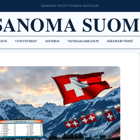
SANOMA PAIVITTAINEN KATSAUS
SANOMA SUOM
EISTÄ
YHTEYSTIEDOT
HISTORIA
TIETOSUOJASELOSTE
EVÄSTEKÄYTÄNTÖ