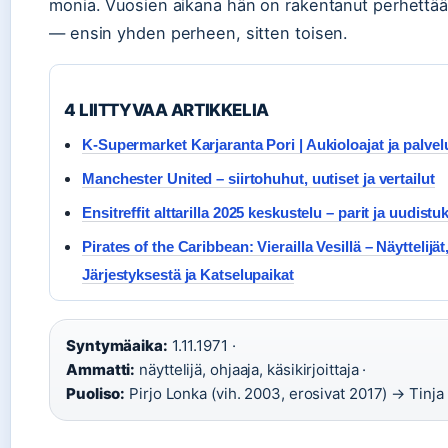
monia. Vuosien aikana hän on rakentanut perhettää
— ensin yhden perheen, sitten toisen.
4 LIITTYVAA ARTIKKELIA
K-Supermarket Karjaranta Pori | Aukioloajat ja palvel
Manchester United – siirtohuhut, uutiset ja vertailut
Ensitreffit alttarilla 2025 keskustelu – parit ja uudistu
Pirates of the Caribbean: Vierailla Vesillä – Näyttelijät
Järjestyksestä ja Katselupaikat
Syntymäaika:
1.11.1971 ·
Ammatti:
näyttelijä, ohjaaja, käsikirjoittaja ·
Puoliso:
Pirjo Lonka (vih. 2003, erosivat 2017) → Tinja 