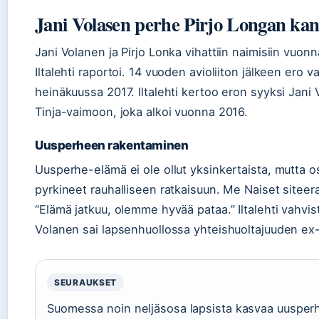
Jani Volasen perhe Pirjo Longan kan
Jani Volanen ja Pirjo Lonka vihattiin naimisiin vuon
Iltalehti raportoi. 14 vuoden avioliiton jälkeen ero v
heinäkuussa 2017. Iltalehti kertoo eron syyksi Jani
Tinja-vaimoon, joka alkoi vuonna 2016.
Uusperheen rakentaminen
Uusperhe-elämä ei ole ollut yksinkertaista, mutta o
pyrkineet rauhalliseen ratkaisuun. Me Naiset siteer
“Elämä jatkuu, olemme hyvää pataa.” Iltalehti vahvist
Volanen sai lapsenhuollossa yhteishuoltajuuden e
SEURAUKSET
Suomessa noin neljäsosa lapsista kasvaa uusper