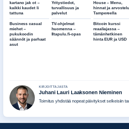
kartano jak ot –
Yritystiedot,
House – Menu,
kaikki kaudet li
turvallisuus ja
hinnat ja arvostel
tattuna
palvelut
Tampereella
Business casual
TV-ohjelmat
Bitcoin kurssi
miehet –
huomenna –
reaaliajassa –
pukukoodin
Iltapulu.fi-opas
tämänhetkinen
säännöt ja parhaat
hinta EUR ja USD
asut
KIRJOITTAJASTA
Juhani Lauri Laaksonen Nieminen
Toimitus yhdistää nopeat päivitykset selkeisiin tau