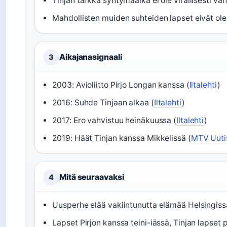
Tinjan tarkka syntymäaika ei ole virallisesti vah
Mahdollisten muiden suhteiden lapset eivät ole 
Aikajanasignaali
3
2003: Avioliitto Pirjo Longan kanssa (
Iltalehti
)
2016: Suhde Tinjaan alkaa (
Iltalehti
)
2017: Ero vahvistuu heinäkuussa (
Iltalehti
)
2019: Häät Tinjan kanssa Mikkelissä (
MTV Uuti
Mitä seuraavaksi
4
Uusperhe elää vakiintunutta elämää Helsingiss
Lapset Pirjon kanssa teini-iässä, Tinjan lapset p