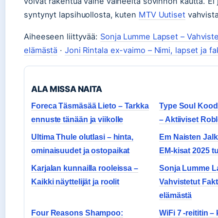
voivat rakentua vaihe vaiheelta sovinnon kautta. Ei ju
syntynyt lapsihuollosta, kuten
MTV Uutiset
vahvista
Aiheeseen liittyvää:
Sonja Lumme Lapset – Vahviste
elämästä
·
Joni Rintala ex-vaimo – Nimi, lapset ja fa
ALA MISSA NAITA
Foreca Täsmäsää Lieto – Tarkka
Type Soul Koodi
ennuste tänään ja viikolle
– Aktiiviset Rob
Ultima Thule olutlasi – hinta,
Em Naisten Jalk
ominaisuudet ja ostopaikat
EM-kisat 2025 t
Karjalan kunnailla rooleissa –
Sonja Lumme La
Kaikki näyttelijät ja roolit
Vahvistetut Fakt
elämästä
Four Reasons Shampoo:
WiFi 7 -reititin 