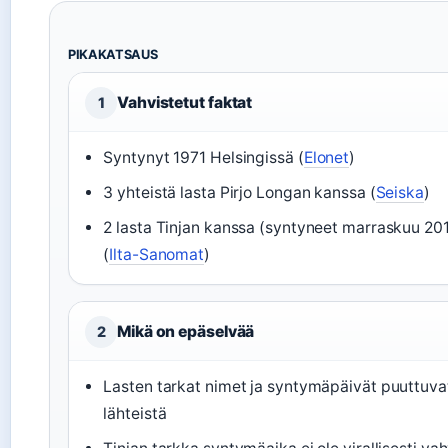
PIKAKATSAUS
Vahvistetut faktat
1
Syntynyt 1971 Helsingissä (
Elonet
)
3 yhteistä lasta Pirjo Longan kanssa (
Seiska
)
2 lasta Tinjan kanssa (syntyneet marraskuu 201
(
Ilta-Sanomat
)
Mikä on epäselvää
2
Lasten tarkat nimet ja syntymäpäivät puuttuvat 
lähteistä