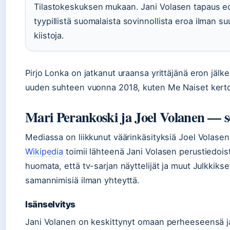
Tilastokeskuksen mukaan. Jani Volasen tapaus e
tyypillistä suomalaista sovinnollista eroa ilman suu
kiistoja.
Pirjo Lonka on jatkanut uraansa yrittäjänä eron jälke
uuden suhteen vuonna 2018, kuten Me Naiset kert
Mari Perankoski ja Joel Volanen — s
Mediassa on liikkunut väärinkäsityksiä Joel Volasen
Wikipedia
toimii lähteenä Jani Volasen perustiedois
huomata, että tv-sarjan näyttelijät ja muut Julkkikset
samannimisiä ilman yhteyttä.
Isänselvitys
Jani Volanen on keskittynyt omaan perheeseensä j