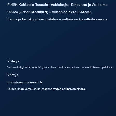
Pirilän Kukkatalo Tuusula | Aukioloajat, Tarjoukset ja Valikoima
U-Krea (virtsan kreatiniini) – viitearvot ja ero P-Kreaan
Sauna ja keuhkoputkentulehdus – milloin on turvallista saunoa
Yhteys
Vastauskykyinen yhteystiski, joka ohjaa vinkit ja korjaukset nopeasti oikeaan paikkaan.
Yhteys
info@sanomasuomi.fi
Toimituksen vastausaika: yleensa yhden arkipaivan sisalla.