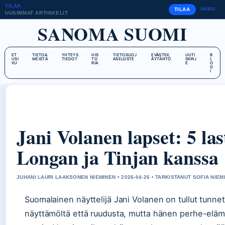
TILAA
HAKU
TILAA
UUSIMMAT ARTIKKELIT
SANOMA SUOMI
ET
TIETOA
YHTEYS
HIS
TIETOSUOJ
EVÄSTEK
UUTI
B
USI
MEISTÄ
TIEDOT
TO
ASELOSTE
ÄYTÄNTÖ
SKIRJ
L
VU
RIA
E
O
G
I
Jani Volanen lapset: 5 las
Longan ja Tinjan kanssa
JUHANI LAURI LAAKSONEN NIEMINEN • 2026-04-26 • TARKISTANUT SOFIA NIEM
Suomalainen näyttelijä Jani Volanen on tullut tunne
näyttämöltä että ruudusta, mutta hänen perhe-elä