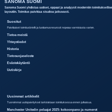
SANOMA SUOMI
Sanoma Suomi yhdistaa uutiset, oppaat ja analyysit moderniin toimituksellis
layoutiin. Toimitus paivittaa sisaltoa jatkuvasti.
Suositut
Paivittaiset toimitusbriefit ja luottamusresurssit nopeaa varmistusta varten.
Tietoa meistä
Yhteystiedot
Historia
Tietosuojaseloste
Evästekäytäntö
Uutiskirje
Uusimmat artikkelit
Tuoreimmat uutispaivitykset tarkistetaan toimituksessa ennen julkaisua.
Manchester Unitedin pelaajat 2025: kokoonpano ja numerot