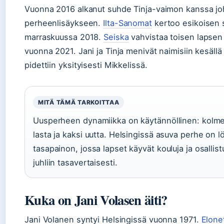
Vuonna 2016 alkanut suhde Tinja-vaimon kanssa jo
perheenlisäykseen.
Ilta-Sanomat
kertoo esikoisen
marraskuussa 2018.
Seiska
vahvistaa toisen lapse
vuonna 2021. Jani ja Tinja menivät naimisiin kesällä
pidettiin yksityisesti Mikkelissä.
MITÄ TÄMÄ TARKOITTAA
Uusperheen dynamiikka on käytännöllinen: kol
lasta ja kaksi uutta. Helsingissä asuva perhe on l
tasapainon, jossa lapset käyvät kouluja ja osallist
juhliin tasavertaisesti.
Kuka on Jani Volasen äiti?
Jani Volanen syntyi Helsingissä vuonna 1971.
Elone