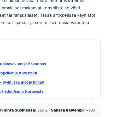
kesäkuun alussa, mutta hinnat vaihtelevat
Suomalaiset maksavat konsolista selvästi
t tai ranskalaiset. Tässä artikkelissa käyn läpi
kniset speksit ja sen, milloin uusia varastoja
uokravakuus ja hakuopas
paikat ja Arvostelut
 tyylit, säännöt ja hinnat
ki tiedot Asmo Norosesta
en hinta Suomessa:
569 € ·
Saksaa halvempi:
~100