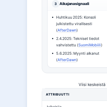
Aikajanasignaali
3
Huhtikuu 2025: Konsoli
julkistettu virallisesti
(
AfterDawn
)
2.4.2025: Tekniset tiedot
vahvistettu (
SuomiMobiili
)
5.6.2025: Myynti alkanut
(
AfterDawn
)
Viisi keskeist
ATTRIBUUTTI
Julkaisija