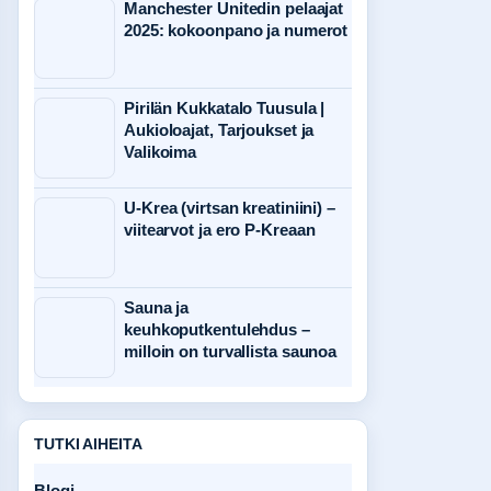
Manchester Unitedin pelaajat
2025: kokoonpano ja numerot
Pirilän Kukkatalo Tuusula |
Aukioloajat, Tarjoukset ja
Valikoima
U-Krea (virtsan kreatiniini) –
viitearvot ja ero P-Kreaan
Sauna ja
keuhkoputkentulehdus –
milloin on turvallista saunoa
TUTKI AIHEITA
Blogi