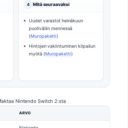
Mitä seuraavaksi
4
Uudet varastot heinäkuun
puoliväliin mennessä
(
Muropaketti
)
Hintojen vakiintuminen kilpailun
myötä (
Muropaketti
)
ä faktaa Nintendo Switch 2:sta
ARVO
Nintendo