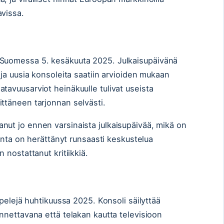
avissa.
 Suomessa 5. kesäkuuta 2025. Julkaisupäivänä
 ja uusia konsoleita saatiin arvioiden mukaan
tavuusarviot heinäkuulle tulivat useista
ittäneen tarjonnan selvästi.
nut jo ennen varsinaista julkaisupäivää, mikä on
 Hinta on herättänyt runsaasti keskustelua
 nostattanut kritiikkiä.
a pelejä huhtikuussa 2025. Konsoli säilyttää
annettavana että telakan kautta televisioon