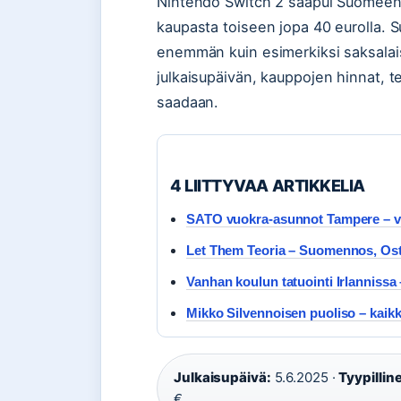
Nintendo Switch 2 saapui Suomeen 
kaupasta toiseen jopa 40 eurolla. 
enemmän kuin esimerkiksi saksalaise
julkaisupäivän, kauppojen hinnat, te
saadaan.
4 LIITTYVAA ARTIKKELIA
SATO vuokra-asunnot Tampere – v
Let Them Teoria – Suomennos, Osto
Vanhan koulun tatuointi Irlannissa –
Mikko Silvennoisen puoliso – kaik
Julkaisupäivä:
5.6.2025 ·
Tyypillin
€