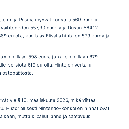
.com ja Prisma myyvät konsolia 569 eurolla.
 vaihtoehdon 557,90 eurolla ja Dustin 564,12
89 eurolla, kun taas Elisalla hinta on 579 euroa ja
alvimmillaan 598 euroa ja kalleimmillaan 679
-versiota 619 eurolla. Hintojen vertailu
n ostopäätöstä.
vät vielä 10. maaliskuuta 2026, mikä viittaa
ttu. Historiallisesti Nintendo-konsolien hinnat ovat
jälkeen, mutta kilpailutilanne ja saatavuus