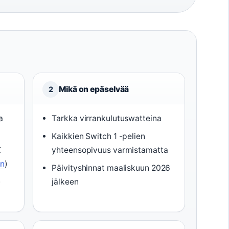
Mikä on epäselvää
2
a
Tarkka virrankulutuswatteina
Kaikkien Switch 1 -pelien
€
yhteensopivuus varmistamatta
n
)
Päivityshinnat maaliskuun 2026
-
jälkeen