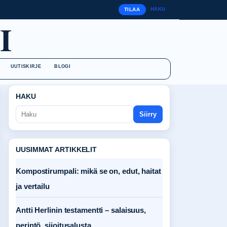
HAKU
TILAA
I
UUTISKIRJE
BLOGI
HAKU
Siirry
UUSIMMAT ARTIKKELIT
Kompostirumpali: mikä se on, edut, haitat
ja vertailu
Antti Herlinin testamentti – salaisuus,
perintö, sijoitusalusta