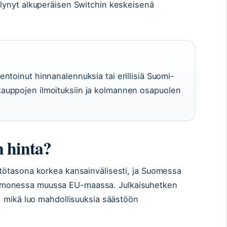
ilynyt alkuperäisen Switchin keskeisenä
entoinut hinnanalennuksia tai erillisiä Suomi-
kauppojen ilmoituksiin ja kolmannen osapuolen
n hinta?
htötasona korkea kansainvälisesti, ja Suomessa
 monessa muussa EU-maassa. Julkaisuhetken
ä, mikä luo mahdollisuuksia säästöön