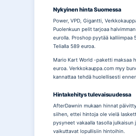
Nykyinen hinta Suomessa
Power, VPD, Gigantti, Verkkokauppa
Puolenkuun pelit tarjoaa halvimman
eurolla. Proshop pyytää kalliimpaa 5
Telialla 589 euroa.
Mario Kart World -paketti maksaa h
euroa. Verkkokauppa.com myy bundle
kannattaa tehdä huolellisesti enne
Hintakehitys tulevaisuudessa
AfterDawnin mukaan hinnat päivittyi
siihen, ettei hintoja ole vielä laske
pysyneet vakaalla tasolla julkaisun 
vaikuttavat lopullisiin hintoihin.