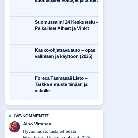
suomalaiset voittajat ja tähdet
Suomussalmi 24 Keskustelu –
Paikalliset Aiheet ja Vinkit
Kauko-ohjattava auto – opas
valintaan ja käyttöön (2025)
Foreca Täsmäsää Lieto –
Tarkka ennuste tänään ja
viikolle
LIVE-KOMMENTIT
Elias Korhonen
Raportointi Kompostirumpali: mikä se
on, edut, haitat ja...-aiheesta tuntuu