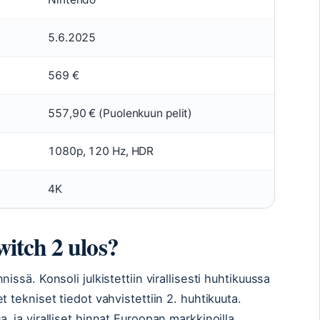
5.6.2025
569 €
557,90 € (Puolenkuun pelit)
1080p, 120 Hz, HDR
4K
itch 2 ulos?
issä. Konsoli julkistettiin virallisesti huhtikuussa
 tekniset tiedot vahvistettiin 2. huhtikuuta.
, ja viralliset hinnat Euroopan markkinoilla