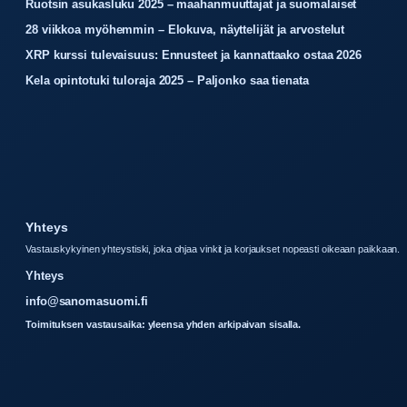
Ruotsin asukasluku 2025 – maahanmuuttajat ja suomalaiset
28 viikkoa myöhemmin – Elokuva, näyttelijät ja arvostelut
XRP kurssi tulevaisuus: Ennusteet ja kannattaako ostaa 2026
Kela opintotuki tuloraja 2025 – Paljonko saa tienata
Yhteys
Vastauskykyinen yhteystiski, joka ohjaa vinkit ja korjaukset nopeasti oikeaan paikkaan.
Yhteys
info@sanomasuomi.fi
Toimituksen vastausaika: yleensa yhden arkipaivan sisalla.