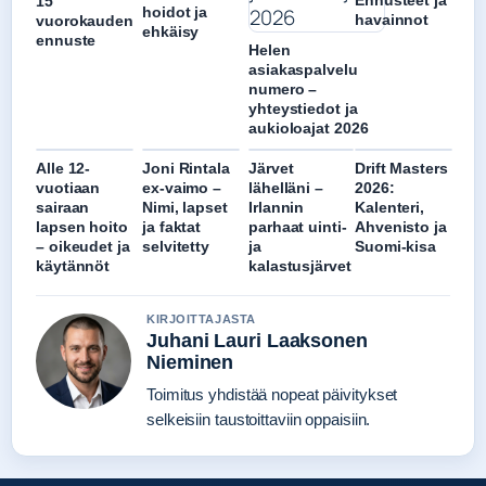
15
hoidot ja
havainnot
vuorokauden
ehkäisy
ennuste
Helen
asiakaspalvelu
numero –
yhteystiedot ja
aukioloajat 2026
Alle 12-
Joni Rintala
Järvet
Drift Masters
vuotiaan
ex-vaimo –
lähelläni –
2026:
sairaan
Nimi, lapset
Irlannin
Kalenteri,
lapsen hoito
ja faktat
parhaat uinti-
Ahvenisto ja
– oikeudet ja
selvitetty
ja
Suomi-kisa
käytännöt
kalastusjärvet
KIRJOITTAJASTA
Juhani Lauri Laaksonen
Nieminen
Toimitus yhdistää nopeat päivitykset
selkeisiin taustoittaviin oppaisiin.