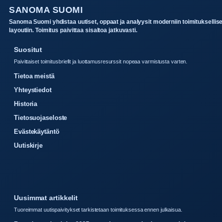
SANOMA SUOMI
Sanoma Suomi yhdistaa uutiset, oppaat ja analyysit moderniin toimituksellis
layoutiin. Toimitus paivittaa sisaltoa jatkuvasti.
Suositut
Paivittaiset toimitusbriefit ja luottamusresurssit nopeaa varmistusta varten.
Tietoa meistä
Yhteystiedot
Historia
Tietosuojaseloste
Evästekäytäntö
Uutiskirje
Uusimmat artikkelit
Tuoreimmat uutispaivitykset tarkistetaan toimituksessa ennen julkaisua.