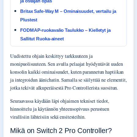
ja ostajan opas
Britax Safe-Way M – Ominaisuudet, vertailu ja
Plustest
FODMAP-ruokavalio Taulukko – Kielletyt ja
Sallitut Ruoka-aineet
Uudistettu ohjain keskittyy tarkkuuteen ja
monipuolisuuteen. Sen avulla pelaajat hyödyntävät uuden
konsolin kaikki ominaisuudet, kuten parannetun haptiikan
ja integroidun äänichatin. Samalla se säilyttää ne elementit,
jotka tekivät alkuperäisestä Pro Controllerista suositun.
Seuraavassa käydään läpi ohjaimen tekniset tiedot,
hinnoittelu ja käytännön yhteensopivuus perustuen
virallisiin lähteisiin sekä ensitesteihin.
Mikä on Switch 2 Pro Controller?