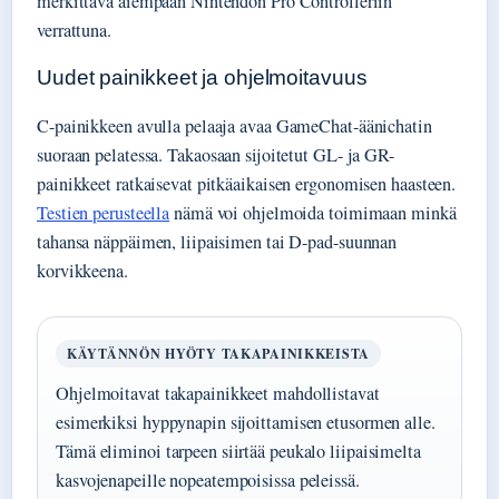
merkittävä aiempaan Nintendon Pro Controlleriin
verrattuna.
Uudet painikkeet ja ohjelmoitavuus
C-painikkeen avulla pelaaja avaa GameChat-äänichatin
suoraan pelatessa. Takaosaan sijoitetut GL- ja GR-
painikkeet ratkaisevat pitkäaikaisen ergonomisen haasteen.
Testien perusteella
nämä voi ohjelmoida toimimaan minkä
tahansa näppäimen, liipaisimen tai D-pad-suunnan
korvikkeena.
KÄYTÄNNÖN HYÖTY TAKAPAINIKKEISTA
Ohjelmoitavat takapainikkeet mahdollistavat
esimerkiksi hyppynapin sijoittamisen etusormen alle.
Tämä eliminoi tarpeen siirtää peukalo liipaisimelta
kasvojenapeille nopeatempoisissa peleissä.