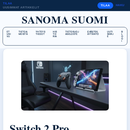
TILAA
HAKU
TILAA
UUSIMMAT ARTIKKELIT
SANOMA SUOMI
ET
TIETOA
YHTEYS
HIS
TIETOSUOJ
EVÄSTEK
UUTI
B
USI
MEISTÄ
TIEDOT
TO
ASELOSTE
ÄYTÄNTÖ
SKIRJ
L
VU
RIA
E
O
G
I
Switch 2 Pro