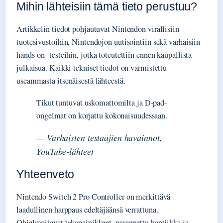
Mihin lähteisiin tämä tieto perustuu?
Artikkelin tiedot pohjautuvat Nintendon virallisiin
tuotesivustoihin, Nintendojon uutisointiin sekä varhaisiin
hands-on -testeihin, jotka toteutettiin ennen kaupallista
julkaisua. Kaikki tekniset tiedot on varmistettu
useammasta itsenäisestä lähteestä.
Tikut tuntuvat uskomattomilta ja D-pad-
ongelmat on korjattu kokonaisuudessaan.
— Varhaisten testaajien havainnot,
YouTube-lähteet
Yhteenveto
Nintendo Switch 2 Pro Controller on merkittävä
laadullinen harppaus edeltäjäänsä verrattuna.
Ohjelmoitavat takapainikkeet, parannettu haptiikka ja