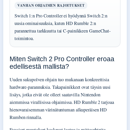
VANHAN OHJAIMEN RAJOITUKSET
Switch 1:n Pro Controller ei hyödynnä Switch 2:n
uusia ominaisuuksia, kuten HD Rumble 2:n
parannettua tarkkuutta tai C-painikkeen GameChat-
toimintoa.
Miten Switch 2 Pro Controller eroaa
edellisestä mallista?
Uuden sukupolven ohjain tuo mukanaan konkreettisia
hardware-parannuksia. Takapainikkeet ovat täysin uusi
lisäys, jotka eivät ole olleet saatavilla Nintendon
aiemmissa virallisissa ohjaimissa. HD Rumble 2 tarjoaa
hienovaraisemman värinätuntuman alkuperäisen HD
Rumben rinnalla.
Fyysiset muutokset koskevat laatua ja mittasuhteita.