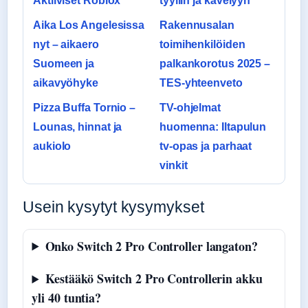
Aktiiviset Roblox
tyyliin ja kävelyyn
Aika Los Angelesissa
Rakennusalan
nyt – aikaero
toimihenkilöiden
Suomeen ja
palkankorotus 2025 –
aikavyöhyke
TES-yhteenveto
Pizza Buffa Tornio –
TV-ohjelmat
Lounas, hinnat ja
huomenna: Iltapulun
aukiolo
tv-opas ja parhaat
vinkit
Usein kysytyt kysymykset
Onko Switch 2 Pro Controller langaton?
Kestääkö Switch 2 Pro Controllerin akku
yli 40 tuntia?