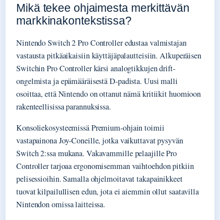
Mikä tekee ohjaimesta merkittävän
markkinakontekstissa?
Nintendo Switch 2 Pro Controller edustaa valmistajan
vastausta pitkäaikaisiin käyttäjäpalautteisiin. Alkuperäisen
Switchin Pro Controller kärsi analogtikkujen drift-
ongelmista ja epämääräisestä D-padista. Uusi malli
osoittaa, että Nintendo on ottanut nämä kritiikit huomioon
rakenteellisissa parannuksissa.
Konsoliekosysteemissä Premium-ohjain toimii
vastapainona Joy-Coneille, jotka vaikuttavat pysyvän
Switch 2:ssa mukana. Vakavammille pelaajille Pro
Controller tarjoaa ergonomisemman vaihtoehdon pitkiin
pelisessioihin. Samalla ohjelmoitavat takapainikkeet
tuovat kilpailullisen edun, jota ei aiemmin ollut saatavilla
Nintendon omissa laitteissa.