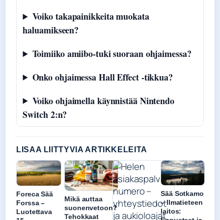
Voiko takapainikkeita muokata
haluamikseen?
Toimiiko amiibo-tuki suoraan ohjaimessa?
Onko ohjaimessa Hall Effect -tikkua?
Voiko ohjaimella käynnistää Nintendo
Switch 2:n?
LISAA LIITTYVIA ARTIKKELEITA
Sää Sotkamo
Foreca Sää
Mikä auttaa
– Ilmatieteen
Forssa –
suonenvetoon?
laitos:
Luotettava
Tehokkaat
Ennusteet ja