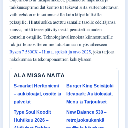
tarkkuusoptimoidut kontrollit tekevät siitä varteenotettavan
vaihtoehdon niin satunnaisille kuin kilpailullisille
pelaajille. Hintaluokka asettuu samalle tasolle edeltäjänsä
kanssa, mikä tekee päivityksestä perusteltua uuden
konsolin ostajille. Teknologiavalinnoista kiinnostuneille
lukijoille suosittelemme tutustumaan myös aiheeseen
Ryzen 7 5800X – Hinta, speksit ja arvo 2025
, joka tarjoaa
näkökulmaa laitekomponenttien kehitykseen.
ALA MISSA NAITA
S-market Herttoniemi
Burger King Seinäjoki
– aukioloajat, osoite ja
Ideapark: Aukioloajat,
palvelut
Menu ja Tarjoukset
Type Soul Koodit
New Balance 530 –
Huhtikuu 2026 –
retrojuoksukenkä