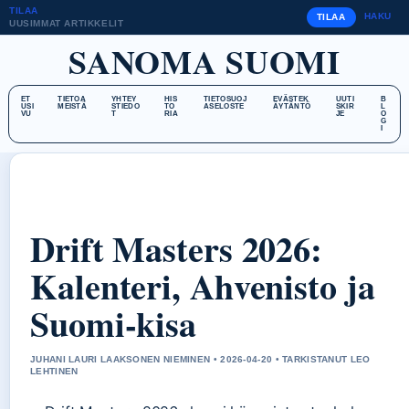
TILAA
HAKU
TILAA
UUSIMMAT ARTIKKELIT
SANOMA SUOMI
ET
TIETOA
YHTEY
HIS
TIETOSUOJ
EVÄSTEK
UUTI
B
USI
MEISTÄ
STIEDO
TO
ASELOSTE
ÄYTÄNTÖ
SKIR
L
VU
T
RIA
JE
O
G
I
Drift Masters 2026:
Kalenteri, Ahvenisto ja
Suomi-kisa
JUHANI LAURI LAAKSONEN NIEMINEN • 2026-04-20 • TARKISTANUT LEO
LEHTINEN