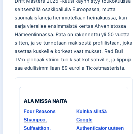
Drift Masters 2026 -kausi käynnistyy toukokuussa
seitsemällä osakilpailulla Euroopassa, mutta
suomalaisfaneja hemmotellaan heinäkuussa, kun
sarja vierailee ensimmäistä kertaa Ahvenistossa
Hämeenlinnassa. Rata on rakennettu yli 50 vuotta
sitten, ja se tunnetaan mäkisestä profiilistaan, joka
asettaa kuskeille korkeat vaatimukset. Red Bull
TV:n globaali striimi tuo kisat kotisohville, ja lippuja
saa edullisimmillaan 89 eurolla Ticketmasterista.
ALA MISSA NAITA
Four Reasons
Kuinka siirtää
Shampoo:
Google
Sulfaattiton,
Authenticator uuteen