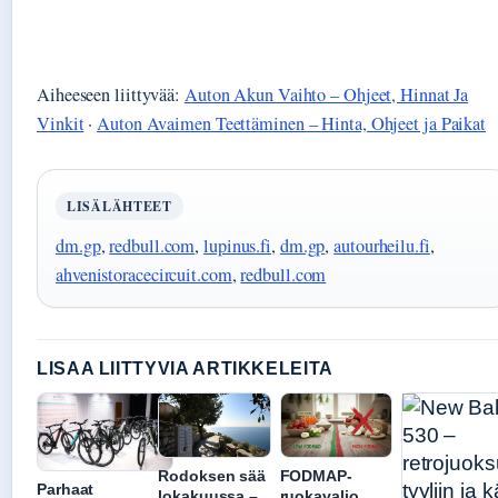
Aiheeseen liittyvää:
Auton Akun Vaihto – Ohjeet, Hinnat Ja
Vinkit
·
Auton Avaimen Teettäminen – Hinta, Ohjeet ja Paikat
LISÄLÄHTEET
dm.gp
,
redbull.com
,
lupinus.fi
,
dm.gp
,
autourheilu.fi
,
ahvenistoracecircuit.com
,
redbull.com
LISAA LIITTYVIA ARTIKKELEITA
Rodoksen sää
FODMAP-
Parhaat
lokakuussa –
ruokavalio