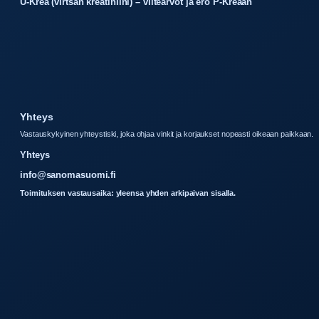
U-Krea (virtsan kreatiniini) – viitearvot ja ero P-Kreaan
Yhteys
Vastauskykyinen yhteystiski, joka ohjaa vinkit ja korjaukset nopeasti oikeaan paikkaan.
Yhteys
info@sanomasuomi.fi
Toimituksen vastausaika: yleensa yhden arkipaivan sisalla.