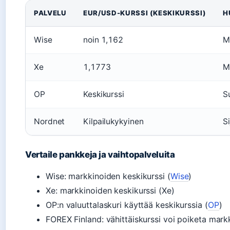
PALVELU
EUR/USD-KURSSI (KESKIKURSSI)
H
Wise
noin 1,162
M
Xe
1,1773
M
OP
Keskikurssi
S
Nordnet
Kilpailukykyinen
Si
Vertaile pankkeja ja vaihtopalveluita
Wise: markkinoiden keskikurssi (
Wise
)
Xe: markkinoiden keskikurssi (Xe)
OP:n valuuttalaskuri käyttää keskikurssia (
OP
)
FOREX Finland: vähittäiskurssi voi poiketa markk