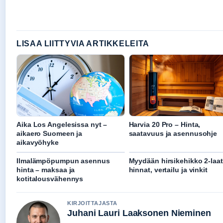
LISAA LIITTYVIA ARTIKKELEITA
Aika Los Angelesissa nyt –
Harvia 20 Pro – Hinta,
aikaero Suomeen ja
saatavuus ja asennusohje
aikavyöhyke
Ilmalämpöpumpun asennus
Myydään hirsikehikko 2-laat
hinta – maksaa ja
hinnat, vertailu ja vinkit
kotitalousvähennys
KIRJOITTAJASTA
Juhani Lauri Laaksonen Nieminen