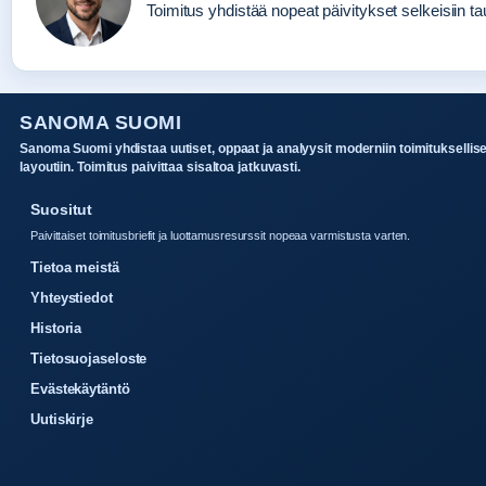
Toimitus yhdistää nopeat päivitykset selkeisiin tau
SANOMA SUOMI
Sanoma Suomi yhdistaa uutiset, oppaat ja analyysit moderniin toimituksellis
layoutiin. Toimitus paivittaa sisaltoa jatkuvasti.
Suositut
Paivittaiset toimitusbriefit ja luottamusresurssit nopeaa varmistusta varten.
Tietoa meistä
Yhteystiedot
Historia
Tietosuojaseloste
Evästekäytäntö
Uutiskirje