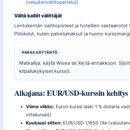
(valuutanvaihtopalvelu)
)
Vältä kalliit välittäjät
Lentokentän vaihtopisteet ja hotellien vastaanotot
Piilokulut, kuten palvelumaksut ja huono kurssimarg
PARAS KÄYTÄNTÖ
Matkailija: käytä Wisea tai Xe:tä ennakkoon. Sijoitt
kilpailukykyiset kurssit.
Aikajana: EUR/USD-kurssin kehitys
Viime viikko:
Euron kurssi laski 1 % dollaria va
viitekurssit)
Kuukausi sitten:
EUR/USD 1,1650 (Xe (valuutanva