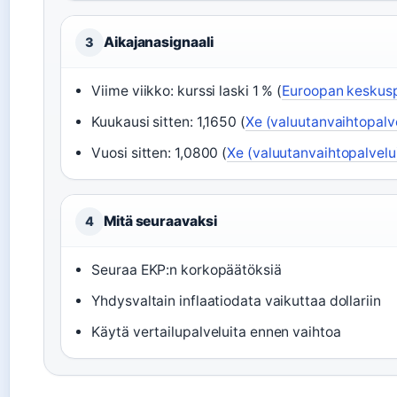
Aikajanasignaali
3
Viime viikko: kurssi laski 1 % (
Euroopan keskuspa
Kuukausi sitten: 1,1650 (
Xe (valuutanvaihtopalv
Vuosi sitten: 1,0800 (
Xe (valuutanvaihtopalvelu
Mitä seuraavaksi
4
Seuraa EKP:n korkopäätöksiä
Yhdysvaltain inflaatiodata vaikuttaa dollariin
Käytä vertailupalveluita ennen vaihtoa