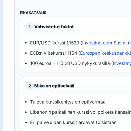
PIKAKATSAUS
Vahvistetut faktat
1
EUR/USD-kurssi 1,1520 (
Investing.com Suomi (r
ECB:n viitekurssi 1,164 (
Euroopan keskuspankki
100 euroa = 115,20 USD nykykurssilla (
Investin
Mikä on epäselvää
2
Tuleva kurssikehitys on epävarmaa
Libanonin paikallinen kurssi voi poiketa kansai
Eri palveluiden kurssit eroavat toisistaan