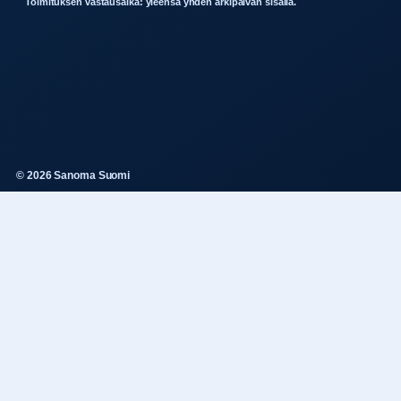
Toimituksen vastausaika: yleensa yhden arkipaivan sisalla.
© 2026 Sanoma Suomi