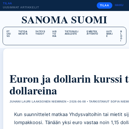
TILAA
HAKU
TILAA
UUSIMMAT ARTIKKELIT
SANOMA SUOMI
ET
TIETOA
YHTEYS
HIS
TIETOSUOJ
EVÄSTEK
UUTI
B
USI
MEISTÄ
TIEDOT
TO
ASELOSTE
ÄYTÄNTÖ
SKIRJ
L
VU
RIA
E
O
G
I
Euron ja dollarin kurssi 
dollareina
JUHANI LAURI LAAKSONEN NIEMINEN • 2026-06-08 • TARKISTANUT SOFIA NIEM
Kun suunnittelet matkaa Yhdysvaltoihin tai mietit sij
lompakkoosi. Tänään yksi euro vastaa noin 1,15 dollar