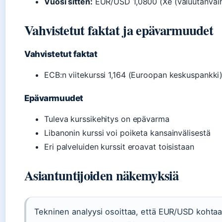
Vuosi sitten:
EUR/USD 1,0800 (Xe (valuutanvaiht
Vahvistetut faktat ja epävarmuudet
Vahvistetut faktat
ECB:n viitekurssi 1,164 (Euroopan keskuspankki
Epävarmuudet
Tuleva kurssikehitys on epävarma
Libanonin kurssi voi poiketa kansainvälisestä
Eri palveluiden kurssit eroavat toisistaan
Asiantuntijoiden näkemyksiä
Tekninen analyysi osoittaa, että EUR/USD kohtaa 