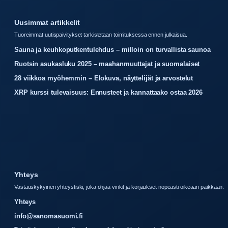
Uusimmat artikkelit
Tuoreimmat uutispaivitykset tarkistetaan toimituksessa ennen julkaisua.
Sauna ja keuhkoputkentulehdus – milloin on turvallista saunoa
Ruotsin asukasluku 2025 – maahanmuuttajat ja suomalaiset
28 viikkoa myöhemmin – Elokuva, näyttelijät ja arvostelut
XRP kurssi tulevaisuus: Ennusteet ja kannattaako ostaa 2026
Yhteys
Vastauskykyinen yhteystiski, joka ohjaa vinkit ja korjaukset nopeasti oikeaan paikkaan.
Yhteys
info@sanomasuomi.fi