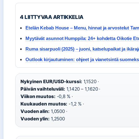
4 LIITTYVAA ARTIKKELIA
Etelän Kebab House – Menu, hinnat ja arvostelut Tam
Myytävät asunnot Humppila: 24+ kohdetta Oikotie Et
Ruma sisarpuoli (2025) – juoni, katselupaikat ja ikäraj
Outlook kirjautuminen: ohjeet ja vianetsintä suomeks
Nykyinen EUR/USD-kurssi:
1,1520 ·
Päivän vaihteluväli:
1,1420 – 1,1620 ·
Viikon muutos:
-0,8 % ·
Kuukauden muutos:
-1,2 % ·
Vuoden alin:
1,0500 ·
Vuoden ylin:
1,2500