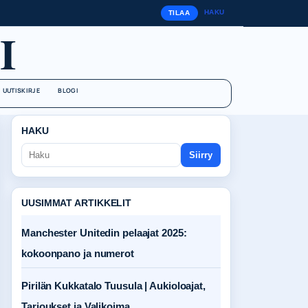
HAKU
TILAA
I
UUTISKIRJE
BLOGI
HAKU
Siirry
UUSIMMAT ARTIKKELIT
Manchester Unitedin pelaajat 2025:
kokoonpano ja numerot
Pirilän Kukkatalo Tuusula | Aukioloajat,
Tarjoukset ja Valikoima