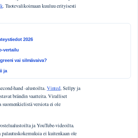
dk
. Tuotevalikoimaan kuuluu erityisesti
hteystiedot 2026
-vertailu
greeni vai silmävaiva?
i ja
second-hand -alustoilta.
Vinted
, Sellpy ja
tavat brändin vaatteita. Viralliset
 suomenkielistä versiota ei ole
ostelualustoilta ja YouTube-videoilta.
ia palautuskokemuksia ei kuitenkaan ole