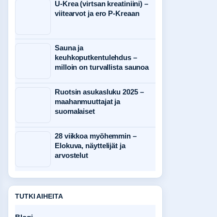
U-Krea (virtsan kreatiniini) –
viitearvot ja ero P-Kreaan
Sauna ja
keuhkoputkentulehdus –
milloin on turvallista saunoa
Ruotsin asukasluku 2025 –
maahanmuuttajat ja
suomalaiset
28 viikkoa myöhemmin –
Elokuva, näyttelijät ja
arvostelut
TUTKI AIHEITA