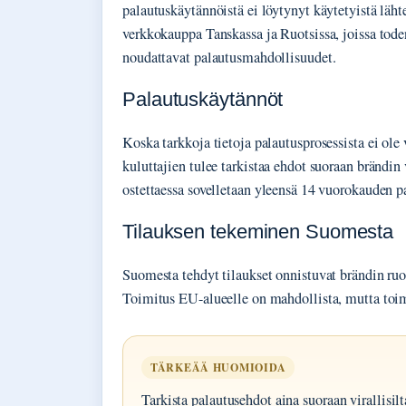
palautuskäytännöistä ei löytynyt käytetyistä läht
verkkokauppa Tanskassa ja Ruotsissa, joissa tode
noudattavat palautusmahdollisuudet.
Palautuskäytännöt
Koska tarkkoja tietoja palautusprosessista ei ole 
kuluttajien tulee tarkistaa ehdot suoraan brändin v
ostettaessa sovelletaan yleensä 14 vuorokauden p
Tilauksen tekeminen Suomesta
Suomesta tehdyt tilaukset onnistuvat brändin ruot
Toimitus EU-alueelle on mahdollista, mutta toimi
TÄRKEÄÄ HUOMIOIDA
Tarkista palautusehdot aina suoraan virallisil