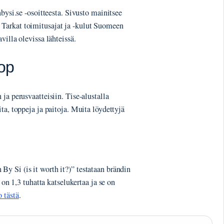
bysi.se -osoitteesta. Sivusto mainitsee
Tarkat toimitusajat ja -kulut Suomeen
villa olevissa lähteissä.
top
ja perusvaatteisiin. Tise-alustalla
ta, toppeja ja paitoja. Muita löydettyjä
y Si (is it worth it?)” testataan brändin
 on 1,3 tuhatta katselukertaa ja se on
 tästä
.