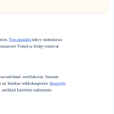
ntiin.
Tise-alustalla
näkyy suomalaisia
Vastaavasti Vinted ja Sellpy toimivat
 second-hand -sovelluksista. Suoraan
n tai Tanskan verkkokaupoista.
Design by
n
-artikkeli käsittelee tarkemmin