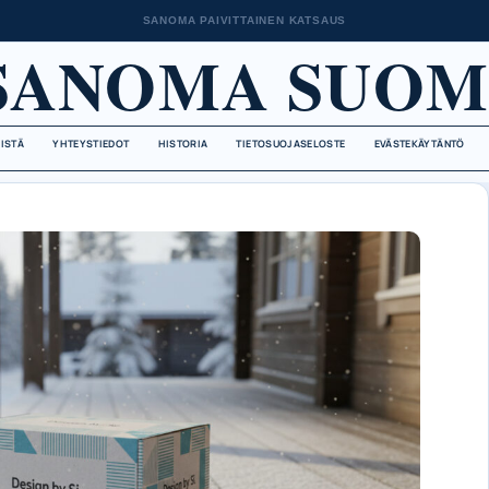
SANOMA PAIVITTAINEN KATSAUS
SANOMA SUOM
EISTÄ
YHTEYSTIEDOT
HISTORIA
TIETOSUOJASELOSTE
EVÄSTEKÄYTÄNTÖ