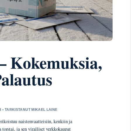
 – Kokemuksia,
Palautus
8 • TARKISTANUT MIKAEL LAINE
ikoistuu naistenvaatteisiin, kenkiin ja
 torstai, ja sen viralliset verkkokaupat