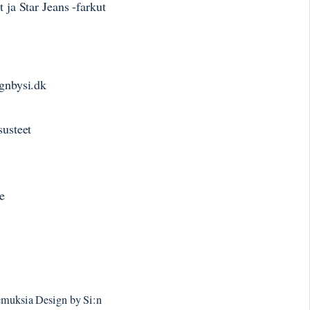
t ja Star Jeans -farkut
ignbysi.dk
susteet
se
kemuksia Design by Si:n