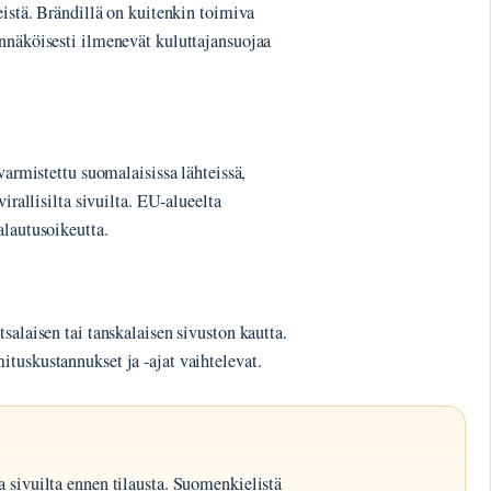
eistä. Brändillä on kuitenkin toimiva
nnäköisesti ilmenevät kuluttajansuojaa
varmistettu suomalaisissa lähteissä,
irallisilta sivuilta. EU-alueelta
alautusoikeutta.
salaisen tai tanskalaisen sivuston kautta.
tuskustannukset ja -ajat vaihtelevat.
ta sivuilta ennen tilausta. Suomenkielistä