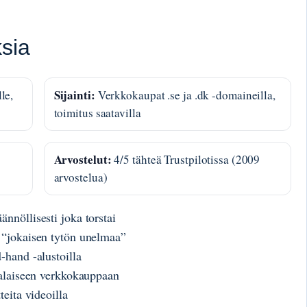
sia
Sijainti:
le,
Verkkokaupat .se ja .dk -domaineilla,
toimitus saatavilla
Arvostelut:
4/5 tähteä Trustpilotissa (2009
arvostelua)
nnöllisesti joka torstai
 “jokaisen tytön unelmaa”
-hand -alustoilla
alaiseen verkkokauppaan
teita videoilla