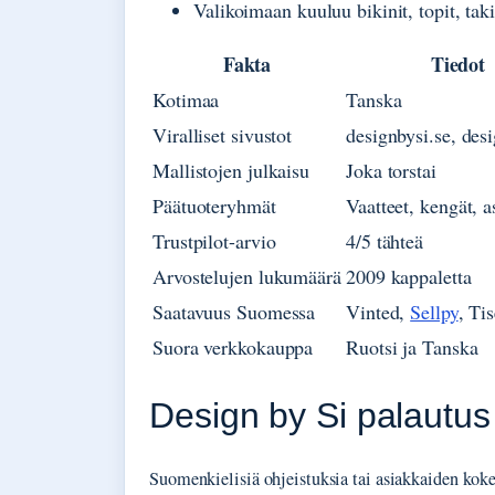
Valikoimaan kuuluu bikinit, topit, taki
Fakta
Tiedot
Kotimaa
Tanska
Viralliset sivustot
designbysi.se, des
Mallistojen julkaisu
Joka torstai
Päätuoteryhmät
Vaatteet, kengät, a
Trustpilot-arvio
4/5 tähteä
Arvostelujen lukumäärä
2009 kappaletta
Saatavuus Suomessa
Vinted,
Sellpy
, Ti
Suora verkkokauppa
Ruotsi ja Tanska
Design by Si palautus
Suomenkielisiä ohjeistuksia tai asiakkaiden ko