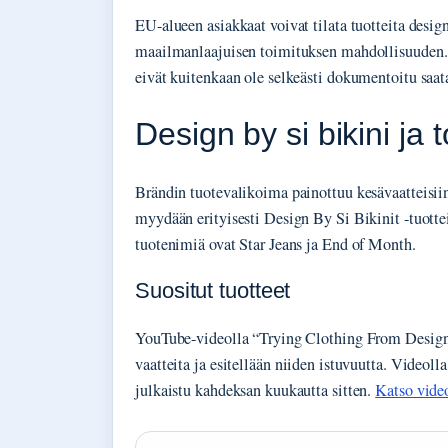
EU-alueen asiakkaat voivat tilata tuotteita design
maailmanlaajuisen toimituksen mahdollisuuden. 
eivät kuitenkaan ole selkeästi dokumentoitu saata
Design by si bikini ja 
Brändin tuotevalikoima painottuu kesävaatteisiin 
myydään erityisesti Design By Si Bikinit -tuottei
tuotenimiä ovat Star Jeans ja End of Month.
Suositut tuotteet
YouTube-videolla “Trying Clothing From Design B
vaatteita ja esitellään niiden istuvuutta. Videolla
julkaistu kahdeksan kuukautta sitten.
Katso video