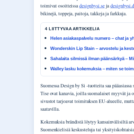
toimivat osoitteissa
designbysi.se
ja
designbysi.
bikinejä, toppeja, paitoja, takkeja ja farkkuja.
4 LIITTYVAA ARTIKKELIA
Helen asiakaspalvelu numero – chat ja y
Wonderskin Lip Stain – arvostelu ja kesto
Sahalaita silmissä ilman päänsärkyä – Mi
Walley lasku kokemuksia – miten se toimi
Suomessa Design by Si -tuotteita saa pääasiassa 
Tise ovat kanavia, joilla suomalaiset myyvät ja os
sivustot tarjoavat toimituksen EU-alueelle, mutta
saatavilla.
Kokemuksia brändistä löytyy kansainvälisiltä arv
Suomenkielisiä keskusteluja tai yksityiskohtais