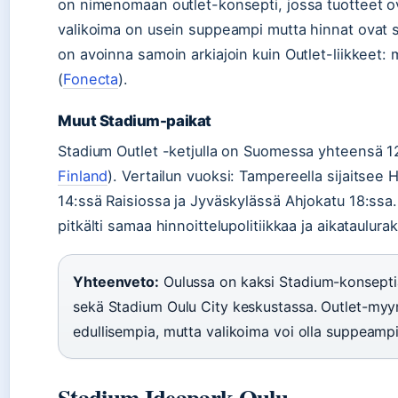
on nimenomaan outlet-konsepti, jossa tuotteet ova
valikoima on usein suppeampi mutta hinnat ovat s
on avoinna samoin arkiajoin kuin Outlet-liikkeet: 
(
Fonecta
).
Muut Stadium-paikat
Stadium Outlet -ketjulla on Suomessa yhteensä 12 l
Finland
). Vertailun vuoksi: Tampereella sijaitsee H
14:ssä Raisiossa ja Jyväskylässä Ahjokatu 18:ssa.
pitkälti samaa hinnoittelupolitiikkaa ja aikataulura
Yhteenveto:
Oulussa on kaksi Stadium-konseptia:
sekä Stadium Oulu City keskustassa. Outlet-myym
edullisempia, mutta valikoima voi olla suppeampi
Stadium Ideapark Oulu