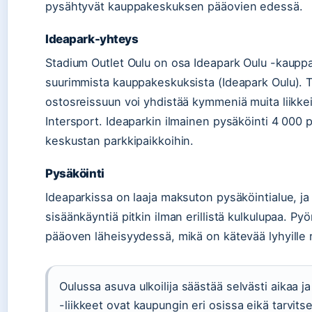
pysähtyvät kauppakeskuksen pääovien edessä.
Ideapark-yhteys
Stadium Outlet Oulu on osa Ideapark Oulu -kaupp
suurimmista kauppakeskuksista (Ideapark Oulu). T
ostosreissuun voi yhdistää kymmeniä muita liikke
Intersport. Ideaparkin ilmainen pysäköinti 4 000 p
keskustan parkkipaikkoihin.
Pysäköinti
Ideaparkissa on laaja maksuton pysäköintialue, j
sisäänkäyntiä pitkin ilman erillistä kulkulupaa. Pyör
pääoven läheisyydessä, mikä on kätevää lyhyille r
Oulussa asuva ulkoilija säästää selvästi aikaa 
-liikkeet ovat kaupungin eri osissa eikä tarvitse