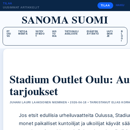
TILAA
HAKU
TILAA
UUSIMMAT ARTIKKELIT
SANOMA SUOMI
ET
TIETOA
YHTEY
HIS
TIETOSUOJ
EVÄSTEK
UUTI
B
USI
MEISTÄ
STIEDO
TO
ASELOSTE
ÄYTÄNTÖ
SKIR
L
VU
T
RIA
JE
O
G
I
Stadium Outlet Oulu: Auki
tarjoukset
JUHANI LAURI LAAKSONEN NIEMINEN • 2026-04-18 • TARKISTANUT ELIAS KO
Jos etsit edullisia urheiluvaatteita Oulussa, Stadi
monet paikalliset kuntoilijat ja ulkoilijat käyvät 