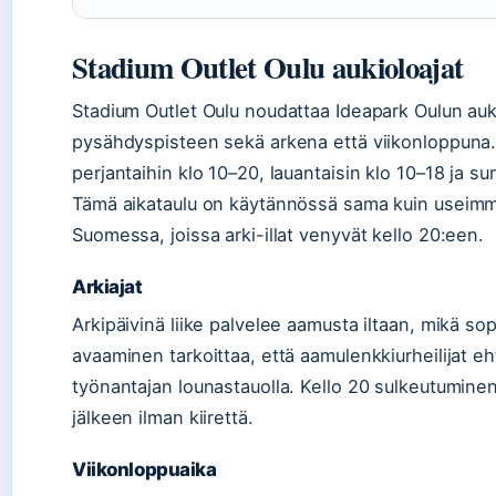
Stadium Outlet Oulu aukioloajat
Stadium Outlet Oulu noudattaa Ideapark Oulun auki
pysähdyspisteen sekä arkena että viikonloppuna.
perjantaihin klo 10–20, lauantaisin klo 10–18 ja su
Tämä aikataulu on käytännössä sama kuin useimmi
Suomessa, joissa arki-illat venyvät kello 20:een.
Arkiajat
Arkipäivinä liike palvelee aamusta iltaan, mikä sop
avaaminen tarkoittaa, että aamulenkkiurheilijat e
työnantajan lounastauolla. Kello 20 sulkeutumine
jälkeen ilman kiirettä.
Viikonloppuaika