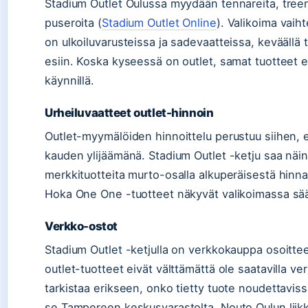
Stadium Outlet Oulussa myydään tennareita, treeni
puseroita (
Stadium Outlet Online
). Valikoima vaih
on ulkoiluvarusteissa ja sadevaatteissa, keväällä 
esiin. Koska kyseessä on outlet, samat tuotteet ei
käynnillä.
Urheiluvaatteet outlet-hinnoin
Outlet-myymälöiden hinnoittelu perustuu siihen, et
kauden ylijäämänä. Stadium Outlet -ketju saa nä
merkkituotteita murto-osalla alkuperäisestä hinnas
Hoka One One -tuotteet näkyvät valikoimassa sää
Verkko-ostot
Stadium Outlet -ketjulla on verkkokauppa osoitte
outlet-tuotteet eivät välttämättä ole saatavilla 
tarkistaa erikseen, onko tietty tuote noudettaviss
se Tampereen keskusvarastolta. Nouto Oulun liikk