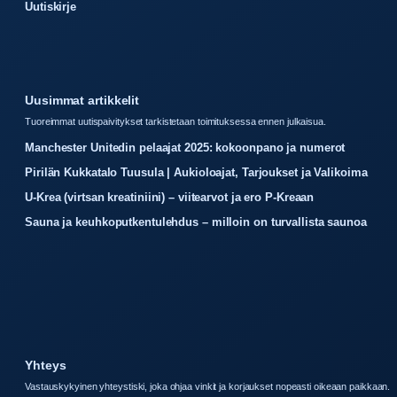
Uutiskirje
Uusimmat artikkelit
Tuoreimmat uutispaivitykset tarkistetaan toimituksessa ennen julkaisua.
Manchester Unitedin pelaajat 2025: kokoonpano ja numerot
Pirilän Kukkatalo Tuusula | Aukioloajat, Tarjoukset ja Valikoima
U-Krea (virtsan kreatiniini) – viitearvot ja ero P-Kreaan
Sauna ja keuhkoputkentulehdus – milloin on turvallista saunoa
Yhteys
Vastauskykyinen yhteystiski, joka ohjaa vinkit ja korjaukset nopeasti oikeaan paikkaan.