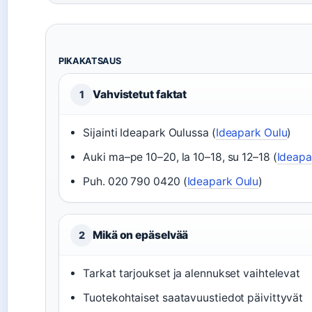
PIKAKATSAUS
Vahvistetut faktat
1
Sijainti Ideapark Oulussa (
Ideapark Oulu
)
Auki ma–pe 10–20, la 10–18, su 12–18 (
Ideapa
Puh. 020 790 0420 (
Ideapark Oulu
)
Mikä on epäselvää
2
Tarkat tarjoukset ja alennukset vaihtelevat
Tuotekohtaiset saatavuustiedot päivittyvät