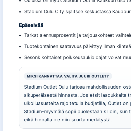
Oulussa on myös Stadium Outlet Kaakkuri osoitt
Stadium Oulu City sijaitsee keskustassa Kauppur
Epäselvää
Tarkat alennusprosentit ja tarjouskohteet vaihtel
Tuotekohtainen saatavuus päivittyy ilman kiinteä
Sesonkikohtaiset poikkeusaukioloajat voivat mu
MIKSI KANNATTAA VALITA JUURI OUTLET?
Stadium Outlet Oulu tarjoaa mahdollisuuden ost
alkuperäisestä hinnasta. Jos etsit laadukkaita t
ulkoiluasusteita rajoitetulla budjetilla, Outlet 
Stadium-myymälä sopii puolestaan silloin, kun ta
eikä hinnalla ole niin suurta merkitystä.