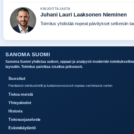
KIRJOITTAJASTA
Juhani Lauri Laaksonen Nieminen
Toimitus yhdistää nopeat päivitykset selkeisiin tau
SANOMA SUOMI
Sanoma Suomi yhdistaa uutiset, oppaat ja analyysit moderniin toimituksellis
layoutiin. Toimitus paivittaa sisaltoa jatkuvasti.
Suositut
Paivittaiset toimitusbriefit ja luottamusresurssit nopeaa varmistusta varten.
Tietoa meistä
Yhteystiedot
Historia
Tietosuojaseloste
Evästekäytäntö