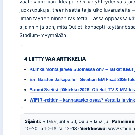
vaatekaappiaan. Ideapark Oulun yhteydessä sijaitse
juoksupukuja, treenivaatteita ja ulkoiluvarusteita 
ilman täyden hinnan rasitetta. Tässä oppaassa käyn
sijainnin ja sen, mitä Outlet-konsepti käytännössä
Stadium-myymälään.
4 LIITTYVAA ARTIKKELIA
Kuinka monta järveä Suomessa on? – Tarkat luvut j
Em Naisten Jalkapallo – Sveitsin EM-kisat 2025 tul
Suomi Sveitsi jääkiekko 2026: Ottelut, TV & MM-kis
WiFi 7 -reititin – kannattaako ostaa? Vertailu ja vink
Sijainti:
Ritaharjuntie 53, Oulu Ritaharju ·
Puhelinnu
10–20, la 10–18, su 12–18 ·
Verkkosivu:
www.stadiumo