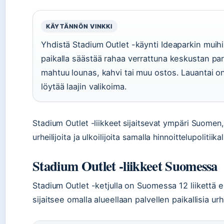
KÄYTÄNNÖN VINKKI
Yhdistä Stadium Outlet -käynti Ideaparkin muihi
paikalla säästää rahaa verrattuna keskustan p
mahtuu lounas, kahvi tai muu ostos. Lauantai on
löytää laajin valikoima.
Stadium Outlet -liikkeet sijaitsevat ympäri Suomen,
urheilijoita ja ulkoilijoita samalla hinnoittelupolitiikal
Stadium Outlet -liikkeet Suomessa
Stadium Outlet -ketjulla on Suomessa 12 liikettä eri
sijaitsee omalla alueellaan palvellen paikallisia urheil