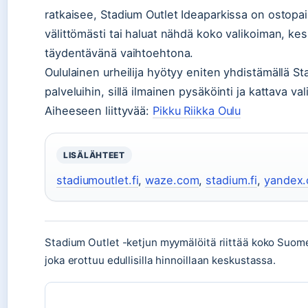
ratkaisee, Stadium Outlet Ideaparkissa on ostopaik
välittömästi tai haluat nähdä koko valikoiman, kes
täydentävänä vaihtoehtona.
Oululainen urheilija hyötyy eniten yhdistämällä S
palveluihin, sillä ilmainen pysäköinti ja kattava 
Aiheeseen liittyvää:
Pikku Riikka Oulu
LISÄLÄHTEET
stadiumoutlet.fi
,
waze.com
,
stadium.fi
,
yandex
Stadium Outlet -ketjun myymälöitä riittää koko Suom
joka erottuu edullisilla hinnoillaan keskustassa.