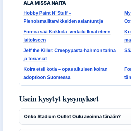
ALA MISSA NAITA
Hobby Paint N’ Stuff –
My 
Pienoismallitarvikkeiden asiantuntija
Ox
Foreca sää Kokkola: vertailu Ilmatieteen
Kre
laitokseen
mat
Jeff the Killer: Creepypasta-hahmon tarina
Sää
ja tosiasiat
Koira etsii kotia – opas aikuisen koiran
Fo
adoptioon Suomessa
tän
Usein kysytyt kysymykset
Onko Stadium Outlet Oulu avoinna tänään?