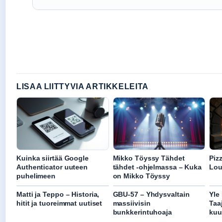
LISAA LIITTYVIA ARTIKKELEITA
Kuinka siirtää Google
Mikko Töyssy Tähdet
Piz
Authenticator uuteen
tähdet -ohjelmassa – Kuka
Lou
puhelimeen
on Mikko Töyssy
Matti ja Teppo – Historia,
GBU-57 – Yhdysvaltain
Yle
hitit ja tuoreimmat uutiset
massiivisin
Taa
bunkkerintuhoaja
kuu