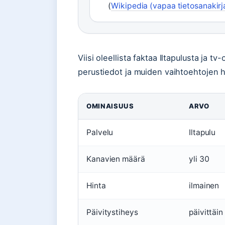
(
Wikipedia (vapaa tietosanakirj
Viisi oleellista faktaa Iltapulusta ja t
perustiedot ja muiden vaihtoehtojen h
OMINAISUUS
ARVO
Palvelu
Iltapulu
Kanavien määrä
yli 30
Hinta
ilmainen
Päivitystiheys
päivittäin