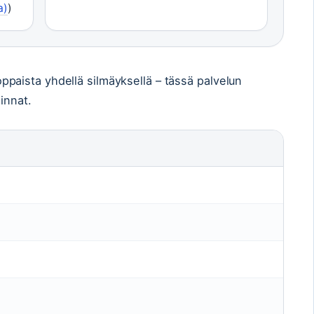
a)
)
v-oppaista yhdellä silmäyksellä – tässä palvelun
innat.