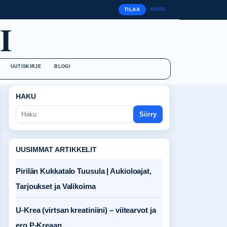
HAKU
TILAA
I
UUTISKIRJE
BLOGI
HAKU
Siirry
UUSIMMAT ARTIKKELIT
Pirilän Kukkatalo Tuusula | Aukioloajat,
Tarjoukset ja Valikoima
U-Krea (virtsan kreatiniini) – viitearvot ja
ero P-Kreaan