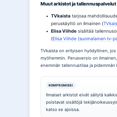
Muut arkistot ja tallennuspalvelut
TVkaista
tarjoaa mahdollisuuden
peruskäyttö on ilmainen (
TVkais
Elisa Viihde
sisältää tallennuso
(
Elisa Viihde (suomalainen tv-pa
TVkaista on erityisen hyödyllinen, jos
myöhemmin. Perusversio on ilmainen, mu
enemmän tallennustilaa ja pidemmän k
KOMPROMISSI
Ilmaiset arkistot eivät säilytä kaikk
poistavat sisältöjä tekijänoikeussy
katso se ajoissa.