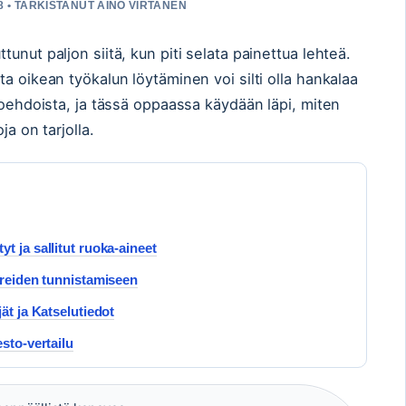
8 • TARKISTANUT AINO VIRTANEN
unut paljon siitä, kun piti selata painettua lehteä.
a oikean työkalun löytäminen voi silti olla hankalaa
toehdoista, ja tässä oppaassa käydään läpi, miten
ja on tarjolla.
t ja sallitut ruoka-aineet
ireiden tunnistamiseen
ät ja Katselutiedot
sto-vertailu