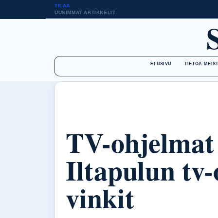
TILAA
UUSIMMAT ARTIKKELIT
ETUSIVU
TIETOA MEIS
TV-ohjelmat
Iltapulun tv
vinkit