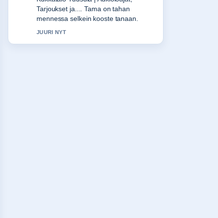
arvostan tasapainoista savyja.
3 MIN SITTEN