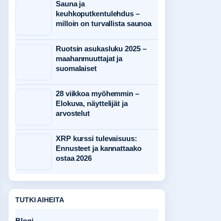
Sauna ja
keuhkoputkentulehdus –
milloin on turvallista saunoa
Ruotsin asukasluku 2025 –
maahanmuuttajat ja
suomalaiset
28 viikkoa myöhemmin –
Elokuva, näyttelijät ja
arvostelut
XRP kurssi tulevaisuus:
Ennusteet ja kannattaako
ostaa 2026
TUTKI AIHEITA
Blogi