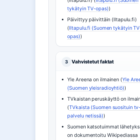
(Iltapulu.fi) (
Iltapulu.fi (Suomen
tykätyin TV-opas)
)
Päivittyy päivittäin (Iltapulu.fi)
(
Iltapulu.fi (Suomen tykätyin TV
opas)
)
Vahvistetut faktat
3
Yle Areena on ilmainen (
Yle Are
(Suomen yleisradioyhtiö)
)
TVkaistan peruskäyttö on ilmai
(
TVkaista (Suomen suosituin tv
palvelu netissä)
)
Suomen katsotuimmat lähetyks
on dokumentoitu Wikipediassa