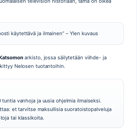
 suomalaisen television historiaan, tämä on oikea
osti käytettävä ja ilmainen” – Ylen kuvaus
Katsomon
arkisto, jossa säilytetään viihde- ja
skittyy Nelosen tuotantoihin.
tuntia vanhoja ja uusia ohjelmia ilmaiseksi.
ttaa: et tarvitse maksullisia suoratoistopalveluja
oja tai klassikoita.