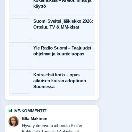
kokemuksia – Arviot, hinta ja
käyttö
Suomi Sveitsi jääkiekko 2026:
Ottelut, TV & MM-kisat
Yle Radio Suomi – Taajuudet,
ohjelmat ja kuunteluopas
Koira etsii kotia – opas
aikuisen koiran adoptioon
Suomessa
LIVE-KOMMENTIT
Joonas Kallio
Seuraan U-Krea (virtsan kreatiniini) –
viitearvot ja ero...-lahetysta tarkasti –