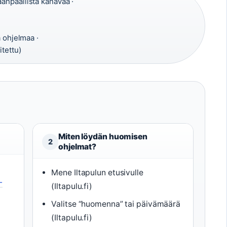
anpäällistä kanavaa ·
a ohjelmaa ·
itettu)
Miten löydän huomisen
2
ohjelmat?
Mene Iltapulun etusivulle
-
(Iltapulu.fi)
Valitse “huomenna” tai päivämäärä
(Iltapulu.fi)