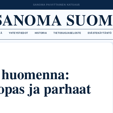
SANOMA PAIVITTAINEN KATSAUS
SANOMA SUOM
TÄ
YHTEYSTIEDOT
HISTORIA
TIETOSUOJASELOSTE
EVÄSTEKÄYTÄNTÖ
 huomenna:
-opas ja parhaat