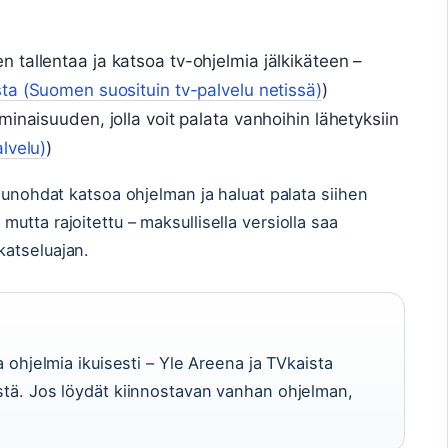
 tallentaa ja katsoa tv-ohjelmia jälkikäteen –
ta (Suomen suosituin tv-palvelu netissä)
)
minaisuuden, jolla voit palata vanhoihin lähetyksiin
lvelu)
)
 unohdat katsoa ohjelman ja haluat palata siihen
tta rajoitettu – maksullisella versiolla saa
atseluajan.
ia ohjelmia ikuisesti – Yle Areena ja TVkaista
istä. Jos löydät kiinnostavan vanhan ohjelman,