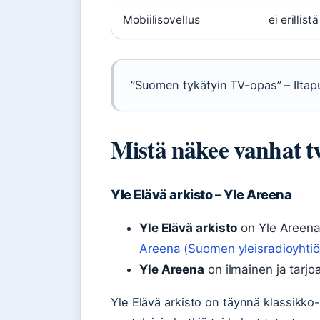
Mobiilisovellus
ei erillis
”Suomen tykätyin TV-opas” – Iltapu
Mistä näkee vanhat t
Yle Elävä arkisto – Yle Areena
Yle Elävä arkisto
on Yle Areena
Areena (Suomen yleisradioyhtiö
Yle Areena
on ilmainen ja tarjo
Yle Elävä arkisto on täynnä klassikko-