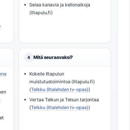
Selaa kanavia ja kellonaikoja
(Iltapulu.fi)
-
Mitä seuraavaksi?
4
ena
Kokeile Iltapulun
muistutustoimintoa (Iltapulu.fi)
(
Telkku (Iltalehden tv-opas)
)
nen
-
Vertaa Telkun ja Telsun tarjontaa
(
Telkku (Iltalehden tv-opas)
)
et