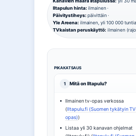
Kanavien määrä Iltapulussa:
yli 30 ma
Iltapulun hinta:
ilmainen ·
Päivitystiheys:
päivittäin ·
Yle Areena:
ilmainen, yli 100 000 tunti
TVkaistan peruskäyttö:
ilmainen (rajo
PIKAKATSAUS
Mitä on Iltapulu?
1
Ilmainen tv-opas verkossa
(
Iltapulu.fi (Suomen tykätyin TV
opas)
)
Listaa yli 30 kanavan ohjelmat