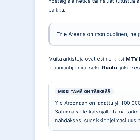
nostalgisia hetkiä tai haluat tutustua
paikka.
”Yle Areena on monipuolinen, help
Muita arkistoja ovat esimerkiksi
MTV 
draamaohjelmia, sekä
Ruutu
, joka ke
MIKSI TÄMÄ ON TÄRKEÄÄ
Yle Areenaan on ladattu yli 100 000 
Satunnaiselle katsojalle tämä tarkoi
nähdäksesi suosikkiohjelmasi uusint