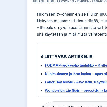
JUHANI LAURI LAAKSONEN NIEMINEN • 2026-05-0
Huomisen tv-ohjelmien selailu on muutt
Nykyään muutama klikkaus riittää, mutt
– Iltapulu on yksi suosituimmista vaih
sitä käytetään ja mitä muita vaihtoehto
4 LIITTYVAA ARTIKKELIA
FODMAP-ruokavalio taulukko – Kiellety
Kilpirauhanen ja ihon kutina – opas o
Labor Day Movie – Arvostelu, Näyttelij
Wonderskin Lip Stain – arvostelu ja ke