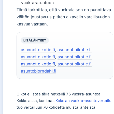
vuokra-asuntoon
Tämä tarkoittaa, että vuokralaisen on punnittava
välitön joustavuus pitkän aikavälin varallisuuden
kasvua vastaan.
LISÄLÄHTEET
asunnot.oikotie.fi
,
asunnot.oikotie.fi
,
asunnot.oikotie.fi
,
asunnot.oikotie.fi
,
asunnot.oikotie.fi
,
asunnot.oikotie.fi
,
asuntobjorndahl.fi
Oikotie listaa tällä hetkellä 76 vuokra-asuntoa
Kokkolassa, kun taas
Kokolan vuokra-asuntovertailu
tuo vertailuun 70 kohdetta muista lähteistä.