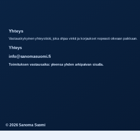
Yhteys
Vastauskykyinen yhteystiski, joka ohjaa vinkit ja korjaukset nopeasti oikeaan paikkaan.
Yhteys
info@sanomasuomi.fi
Toimituksen vastausaika: yleensa yhden arkipaivan sisalla.
© 2026 Sanoma Suomi