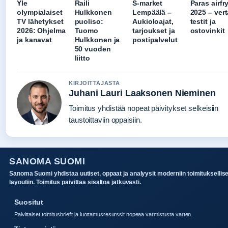
Yle
Raili
S-market
Paras airfr
olympialaiset
Hulkkonen
Lempäälä –
2025 – vert
TV lähetykset
puoliso:
Aukioloajat,
testit ja
2026: Ohjelma
Tuomo
tarjoukset ja
ostovinkit
ja kanavat
Hulkkonen ja
postipalvelut
50 vuoden
liitto
KIRJOITTAJASTA
Juhani Lauri Laaksonen Nieminen
Toimitus yhdistää nopeat päivitykset selkeisiin
taustoittaviin oppaisiin.
SANOMA SUOMI
Sanoma Suomi yhdistaa uutiset, oppaat ja analyysit moderniin toimituksellis
layoutiin. Toimitus paivittaa sisaltoa jatkuvasti.
Suositut
Paivittaiset toimitusbriefit ja luottamusresurssit nopeaa varmistusta varten.