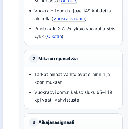
Kokkolassa (
Oikotie
)
Vuokraovi.com tarjoaa 149 kohdetta
alueella (
Vuokraovi.com
)
Puistokatu 3 A 2:n yksiö vuokralla 595
€/kk (
Oikotie
)
Mikä on epäselvää
2
Tarkat hinnat vaihtelevat sijainnin ja
koon mukaan
Vuokraovi.com:n kaksoisluku 95–149
kpl vaatii vahvistusta
Aikajanasignaali
3