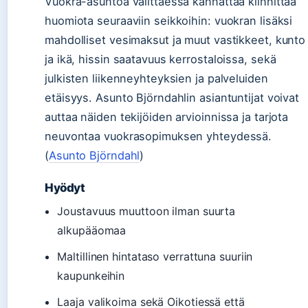
Vuokra-asuntoa valittaessa kannattaa kiinnittää
huomiota seuraaviin seikkoihin: vuokran lisäksi
mahdolliset vesimaksut ja muut vastikkeet, kunto
ja ikä, hissin saatavuus kerrostaloissa, sekä
julkisten liikenneyhteyksien ja palveluiden
etäisyys. Asunto Björndahlin asiantuntijat voivat
auttaa näiden tekijöiden arvioinnissa ja tarjota
neuvontaa vuokrasopimuksen yhteydessä.
(
Asunto Björndahl
)
Hyödyt
Joustavuus muuttoon ilman suurta
alkupääomaa
Maltillinen hintataso verrattuna suuriin
kaupunkeihin
Laaja valikoima sekä Oikotiessä että