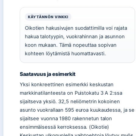
KÄYTÄNNÖN VINKKI
Oikotien hakusivujen suodattimilla voi rajata
hakua talotyypin, vuokrahinnan ja asunnon
koon mukaan. Tämä nopeuttaa sopivan
kohteen löytämistä huomattavasti.
Saatavuus ja esimerkit
Yksi konkreettinen esimerkki keskustan
markkinatilanteesta on Puistokatu 3 A 2:ssa
sijaitseva yksiö. 32,5 neliömetrin kokoinen
asunto vuokrallaan 595 euroa kuukaudessa, ja se
sijaitsee vuonna 1980 rakennetun talon
ensimmäisessä kerroksessa. (Oikotie)
Keskustan ulkopuolella vaihtoehtoja löytyy myös