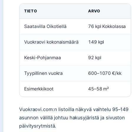
TIETO
ARVO
Saatavilla Oikotiellä
76 kpl Kokkolassa
Vuokraovi kokonaismäärä
149 kpl
Keski-Pohjanmaa
92 kpl
Tyypillinen vuokra
600–1070 €/kk
Esimerkkikoot
45–58 m²
Vuokraovi.com:n listoilla näkyvä vaihtelu 95–149
asunnon välillä johtuu hakusyjäristä ja sivuston
päivitysrytmistä.