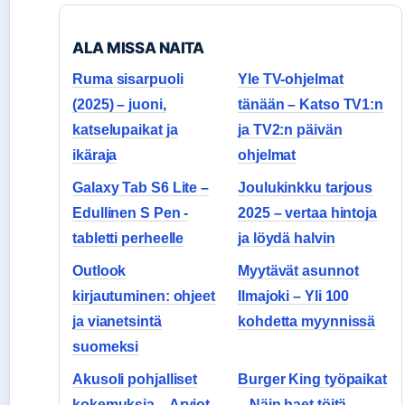
ALA MISSA NAITA
Ruma sisarpuoli
Yle TV-ohjelmat
(2025) – juoni,
tänään – Katso TV1:n
katselupaikat ja
ja TV2:n päivän
ikäraja
ohjelmat
Galaxy Tab S6 Lite –
Joulukinkku tarjous
Edullinen S Pen -
2025 – vertaa hintoja
tabletti perheelle
ja löydä halvin
Outlook
Myytävät asunnot
kirjautuminen: ohjeet
Ilmajoki – Yli 100
ja vianetsintä
kohdetta myynnissä
suomeksi
Akusoli pohjalliset
Burger King työpaikat
kokemuksia – Arviot,
– Näin haet töitä