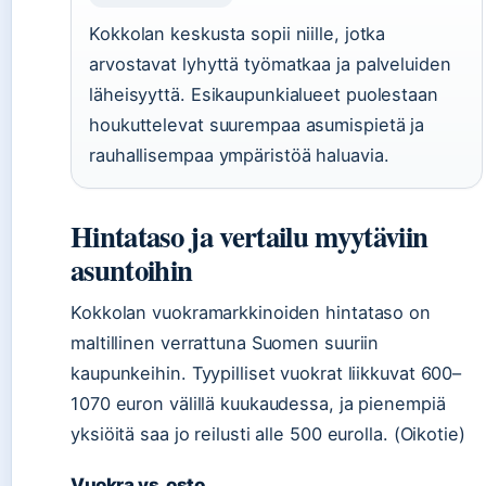
Kokkolan keskusta sopii niille, jotka
arvostavat lyhyttä työmatkaa ja palveluiden
läheisyyttä. Esikaupunkialueet puolestaan
houkuttelevat suurempaa asumispietä ja
rauhallisempaa ympäristöä haluavia.
Hintataso ja vertailu myytäviin
asuntoihin
Kokkolan vuokramarkkinoiden hintataso on
maltillinen verrattuna Suomen suuriin
kaupunkeihin. Tyypilliset vuokrat liikkuvat 600–
1070 euron välillä kuukaudessa, ja pienempiä
yksiöitä saa jo reilusti alle 500 eurolla. (Oikotie)
Vuokra vs. osto