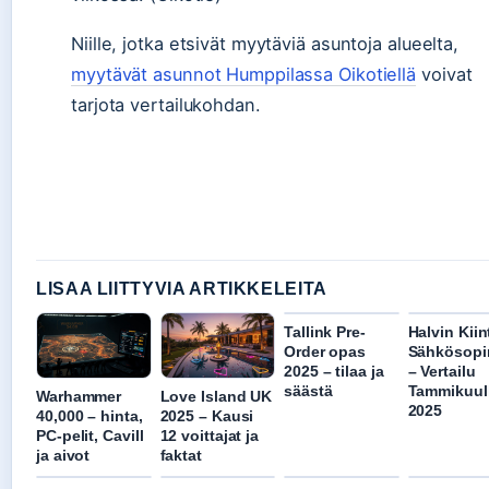
Niille, jotka etsivät myytäviä asuntoja alueelta,
myytävät asunnot Humppilassa Oikotiellä
voivat
tarjota vertailukohdan.
LISAA LIITTYVIA ARTIKKELEITA
Tallink Pre-
Halvin Kiin
Order opas
Sähkösop
2025 – tilaa ja
– Vertailu
säästä
Tammikuul
Warhammer
Love Island UK
2025
40,000 – hinta,
2025 – Kausi
PC-pelit, Cavill
12 voittajat ja
ja aivot
faktat