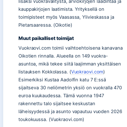
lisäksi vuokravälitystä, arviokirjojen laadintaa ja
kauppakirjojen laatimista. Yrityksellä on
toimipisteet myös Vaasassa, Ylivieskassa ja
Pietarsaaressa. (Oikotie)
Muut paikalliset toimijat
Vuokraovi.com toimii vaihtoehtoisena kanavana
Oikotien rinnalla. Alueella on 149 vuokra-
asuntoa, mikä tekee siitä laajimman yksittäisen
listauksen Kokkolassa. (
Vuokraovi.com
)
Esimerkiksi Kustaa Aadolfin katu 7 E:ssä
sijaitseva 30 neliömetrin yksiö on vuokralla 470
euroa kuukaudessa. Tämä vuonna 1947
rakennettu talo sijaitsee keskustan
läheisyydessä ja asunto vapautuu vuoden 2026
toukokuussa. (Vuokraovi.com)