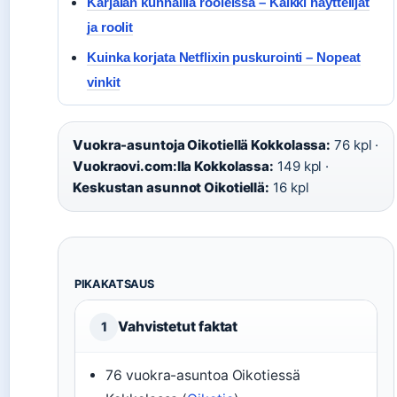
Karjalan kunnailla rooleissa – Kaikki näyttelijät
ja roolit
Kuinka korjata Netflixin puskurointi – Nopeat
vinkit
Vuokra-asuntoja Oikotiellä Kokkolassa:
76 kpl ·
Vuokraovi.com:lla Kokkolassa:
149 kpl ·
Keskustan asunnot Oikotiellä:
16 kpl
PIKAKATSAUS
Vahvistetut faktat
1
76 vuokra-asuntoa Oikotiessä