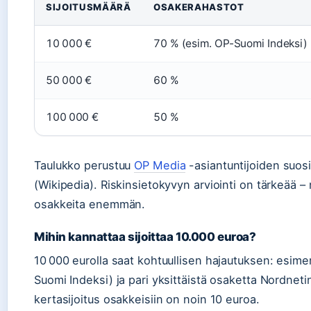
SIJOITUSMÄÄRÄ
OSAKERAHASTOT
10 000 €
70 % (esim. OP-Suomi Indeksi)
50 000 €
60 %
100 000 €
50 %
Taulukko perustuu
OP Media
-asiantuntijoiden suosit
(Wikipedia). Riskinsietokyvyn arviointi on tärkeää – 
osakkeita enemmän.
Mihin kannattaa sijoittaa 10.000 euroa?
10 000 eurolla saat kohtuullisen hajautuksen: esimer
Suomi Indeksi) ja pari yksittäistä osaketta Nordneti
kertasijoitus osakkeisiin on noin 10 euroa.