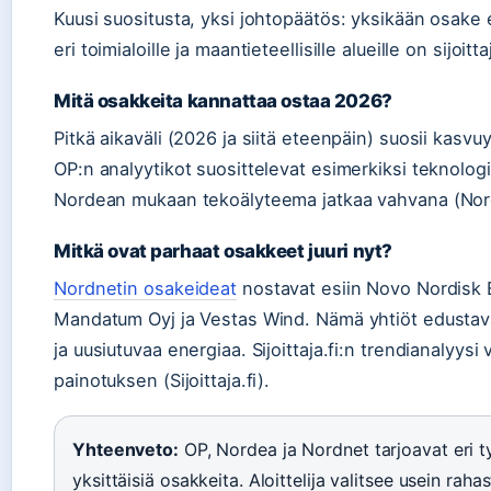
Kuusi suositusta, yksi johtopäätös: yksikään osake e
eri toimialoille ja maantieteellisille alueille on sijoitt
Mitä osakkeita kannattaa ostaa 2026?
Pitkä aikaväli (2026 ja siitä eteenpäin) suosii kasvu
OP:n analyytikot suosittelevat esimerkiksi teknologi
Nordean mukaan tekoälyteema jatkaa vahvana (Nor
Mitkä ovat parhaat osakkeet juuri nyt?
Nordnetin osakeideat
nostavat esiin Novo Nordisk 
Mandatum Oyj ja Vestas Wind. Nämä yhtiöt edustava
ja uusiutuvaa energiaa. Sijoittaja.fi:n trendianalyys
painotuksen (Sijoittaja.fi).
Yhteenveto:
OP, Nordea ja Nordnet tarjoavat eri ty
yksittäisiä osakkeita. Aloittelija valitsee usein rahas