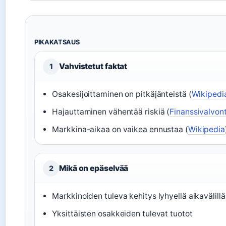
PIKAKATSAUS
Vahvistetut faktat
1
Osakesijoittaminen on pitkäjänteistä (
Wikipedi
Hajauttaminen vähentää riskiä (
Finanssivalvon
Markkina-aikaa on vaikea ennustaa (
Wikipedia
Mikä on epäselvää
2
Markkinoiden tuleva kehitys lyhyellä aikavälillä
Yksittäisten osakkeiden tulevat tuotot