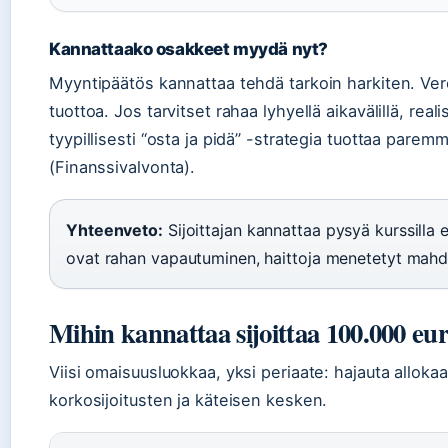
Kannattaako osakkeet myydä nyt?
Myyntipäätös kannattaa tehdä tarkoin harkiten. Ver
tuottoa. Jos tarvitset rahaa lyhyellä aikavälillä, reali
tyypillisesti “osta ja pidä” -strategia tuottaa parem
(Finanssivalvonta).
Yhteenveto:
Sijoittajan kannattaa pysyä kurssilla
ovat rahan vapautuminen, haittoja menetetyt mahdo
Mihin kannattaa sijoittaa 100.000 eu
Viisi omaisuusluokkaa, yksi periaate: hajauta alloka
korkosijoitusten ja käteisen kesken.