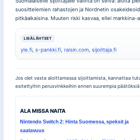
Suomalaiselle sijoittajalle valinta on selvä: aloita p
suosittelemien rahastojen ja Nordnetin osakeideoiden
pitkäaikaisina. Muuten riski kasvaa, ellei markkina-
LISÄLÄHTEET
yle.fi
,
s-pankki.fi
,
raisin.com
,
sijoittaja.fi
Jos olet vasta aloittamassa sijoittamista, kannattaa tu
esitettyihin perusvinkkeihin ennen suurempia päätöksiä
ALA MISSA NAITA
Nintendo Switch 2: Hinta Suomessa, speksit ja
saatavuus