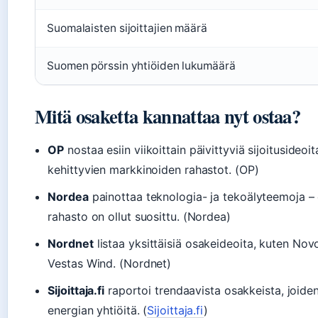
Suomalaisten sijoittajien määrä
Suomen pörssin yhtiöiden lukumäärä
Mitä osaketta kannattaa nyt ostaa?
OP
nostaa esiin viikoittain päivittyviä sijoitusideoit
kehittyvien markkinoiden rahastot. (OP)
Nordea
painottaa teknologia- ja tekoälyteemoja – e
rahasto on ollut suosittu. (Nordea)
Nordnet
listaa yksittäisiä osakeideoita, kuten No
Vestas Wind. (Nordnet)
Sijoittaja.fi
raportoi trendaavista osakkeista, joide
energian yhtiöitä. (
Sijoittaja.fi
)