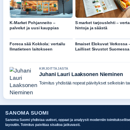
K-Market Pohjanneito –
S market tarjouslehti – verta
palvelut ja uusi kauppias
hintoja ja säästä
Foreca sää Kokkola: vertailu
Ilmaiset Elokuvat Verkossa 
Ilmatieteen laitokseen
Lailliset Sivustot Suomessa
KIRJOITTAJASTA
Juhani Lauri Laaksonen Nieminen
Toimitus yhdistää nopeat päivitykset selkeisiin tau
SANOMA SUOMI
Sanoma Suomi yhdistaa uutiset, oppaat ja analyysit moderniin toimituksellis
layoutiin. Toimitus paivittaa sisaltoa jatkuvasti.