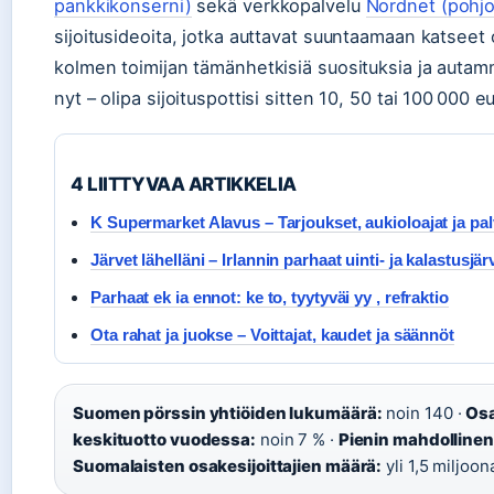
pankkikonserni)
sekä verkkopalvelu
Nordnet (pohjo
sijoitusideoita, jotka auttavat suuntaamaan katseet
kolmen toimijan tämänhetkisiä suosituksia ja autam
nyt – olipa sijoituspottisi sitten 10, 50 tai 100 000 e
4 LIITTYVAA ARTIKKELIA
K Supermarket Alavus – Tarjoukset, aukioloajat ja pal
Järvet lähelläni – Irlannin parhaat uinti- ja kalastusjär
Parhaat ek ia ennot: ke to, tyytyväi yy , refraktio
Ota rahat ja juokse – Voittajat, kaudet ja säännöt
Suomen pörssin yhtiöiden lukumäärä:
noin 140 ·
Osa
keskituotto vuodessa:
noin 7 % ·
Pienin mahdollinen
Suomalaisten osakesijoittajien määrä:
yli 1,5 miljoon