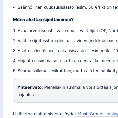
Säännöllinen kuukausisäästö (esim. 50 €/kk) on teh
Miten aloittaa sijoittaminen?
Avaa arvo-osuustili valitsemasi välittäjän (OP, Nor
Valitse sijoitusstrategia: passiivinen (indeksirahasto
Aseta säännöllinen kuukausisäästö – esimerkiksi 1
Hajauta ensimmäiset ostot kahteen tai kolmeen ra
Seuraa salkkuasi viikoittain, mutta älä tee hätiköit
Yhteenveto:
Pienelläkin summalla voi aloittaa sijoi
hajautus.
Lisätietoa aloittamisesta löydät
Musti Group -analy