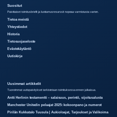
Suositut
Paivittaiset toimitusbriefit ja luottamusresurssit nopeaa varmistusta varten.
Tietoa meistä
Yhteystiedot
Historia
Tietosuojaseloste
Evästekäytäntö
Uutiskirje
Uusimmat artikkelit
Tuoreimmat uutispaivitykset tarkistetaan toimituksessa ennen julkaisua.
Antti Herlinin testamentti – salaisuus, perintö, sijoitusalusta
Manchester Unitedin pelaajat 2025: kokoonpano ja numerot
Pirilän Kukkatalo Tuusula | Aukioloajat, Tarjoukset ja Valikoima