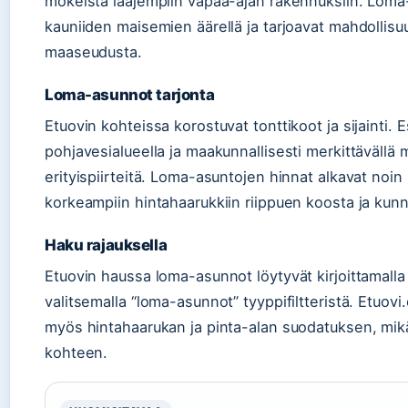
mökeistä laajempiin vapaa-ajan rakennuksiin. Loma-a
kauniiden maisemien äärellä ja tarjoavat mahdollis
maaseudusta.
Loma-asunnot tarjonta
Etuovin kohteissa korostuvat tonttikoot ja sijainti. 
pohjavesialueella ja maakunnallisesti merkittävällä
erityispiirteitä. Loma-asuntojen hinnat alkavat noin
korkeampiin hintahaarukkiin riippuen koosta ja kun
Haku rajauksella
Etuovin haussa loma-asunnot löytyvät kirjoittamall
valitsemalla “loma-asunnot” tyyppifiltteristä. Etuo
myös hintahaarukan ja pinta-alan suodatuksen, mikä
kohteen.