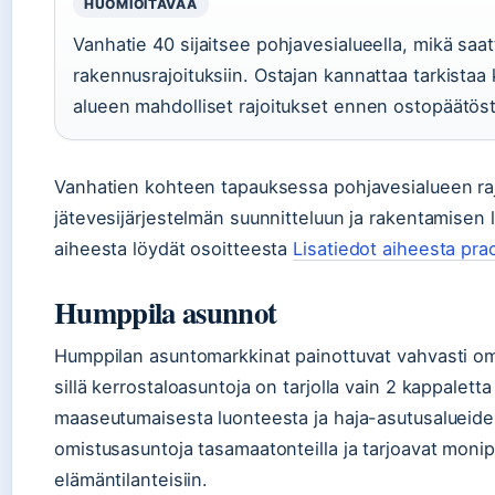
HUOMIOITAVAA
Vanhatie 40 sijaitsee pohjavesialueella, mikä saat
rakennusrajoituksiin. Ostajan kannattaa tarkista
alueen mahdolliset rajoitukset ennen ostopäätöst
Vanhatien kohteen tapauksessa pohjavesialueen rajo
jätevesijärjestelmän suunnitteluun ja rakentamisen l
aiheesta löydät osoitteesta
Lisatiedot aiheesta prac
Humppila asunnot
Humppilan asuntomarkkinat painottuvat vahvasti oma
sillä kerrostaloasuntoja on tarjolla vain 2 kappalet
maaseutumaisesta luonteesta ja haja-asutusalueide
omistusasuntoja tasamaatonteilla ja tarjoavat monipu
elämäntilanteisiin.