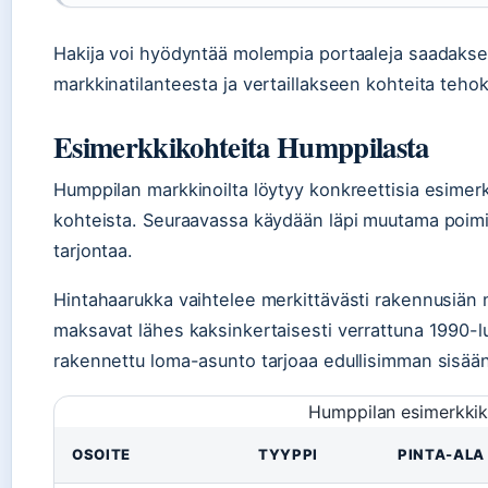
Hakija voi hyödyntää molempia portaaleja saadaks
markkinatilanteesta ja vertaillakseen kohteita tehok
Esimerkkikohteita Humppilasta
Humppilan markkinoilta löytyy konkreettisia esimerkk
kohteista. Seuraavassa käydään läpi muutama poimin
tarjontaa.
Hintahaarukka vaihtelee merkittävästi rakennusiän
maksavat lähes kaksinkertaisesti verrattuna 1990-lu
rakennettu loma-asunto tarjoaa edullisimman sisään
Humppilan esimerkkik
OSOITE
TYYPPI
PINTA-ALA