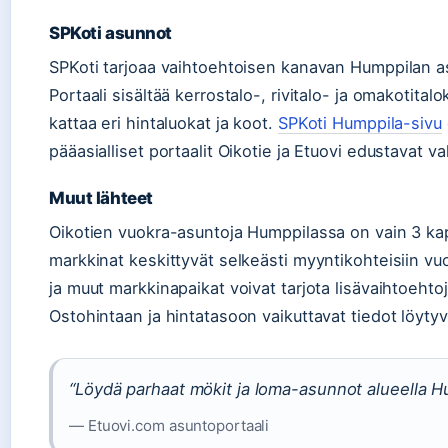
SPKoti asunnot
SPKoti tarjoaa vaihtoehtoisen kanavan Humppilan a
Portaali sisältää kerrostalo-, rivitalo- ja omakotital
kattaa eri hintaluokat ja koot.
SPKoti Humppila-sivu
pääasialliset portaalit Oikotie ja Etuovi edustavat 
Muut lähteet
Oikotien vuokra-asuntoja Humppilassa on vain 3 kap
markkinat keskittyvät selkeästi myyntikohteisiin vu
ja muut markkinapaikat voivat tarjota lisävaihtoehtoj
Ostohintaan ja hintatasoon vaikuttavat tiedot löytyv
“Löydä parhaat mökit ja loma-asunnot alueella H
— Etuovi.com asuntoportaali