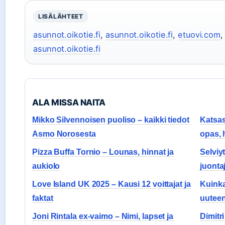
LISÄLÄHTEET
asunnot.oikotie.fi
,
asunnot.oikotie.fi
,
etuovi.com
asunnot.oikotie.fi
ALA MISSA NAITA
Mikko Silvennoisen puoliso – kaikki tiedot
Katsas
Asmo Norosesta
opas, 
Pizza Buffa Tornio – Lounas, hinnat ja
Selviyt
aukiolo
juonta
Love Island UK 2025 – Kausi 12 voittajat ja
Kuinka
faktat
uutee
Joni Rintala ex-vaimo – Nimi, lapset ja
Dimitri