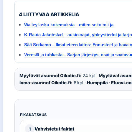
4 LIITTYVAA ARTIKKELIA
Walley lasku kokemuksia – miten se toimii ja
K-Rauta Jakobstad – aukioloajat, yhteystiedot ja tarj
Sää Sotkamo – Ilmatieteen laitos: Ennusteet ja havai
Verestä ja tuhkasta – Sarjan järjestys, osat ja saatav
Myytävät asunnot Oikotie.fi:
24 kpl ·
Myytävät asun
loma-asunnot Oikotie.fi:
6 kpl ·
Humppila · Etuovi.c
PIKAKATSAUS
Vahvistetut faktat
1