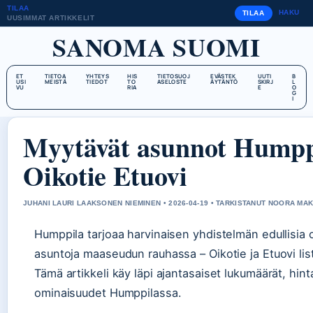
TILAA
HAKU
TILAA
UUSIMMAT ARTIKKELIT
SANOMA SUOMI
ET
TIETOA
YHTEYS
HIS
TIETOSUOJ
EVÄSTEK
UUTI
B
USI
MEISTÄ
TIEDOT
TO
ASELOSTE
ÄYTÄNTÖ
SKIRJ
L
VU
RIA
E
O
G
I
Myytävät asunnot Humppi
Oikotie Etuovi
JUHANI LAURI LAAKSONEN NIEMINEN • 2026-04-19 • TARKISTANUT NOORA MAK
Humppila tarjoaa harvinaisen yhdistelmän edullisia om
asuntoja maaseudun rauhassa – Oikotie ja Etuovi li
Tämä artikkeli käy läpi ajantasaiset lukumäärät, hin
ominaisuudet Humppilassa.