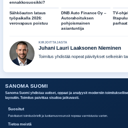
ennakkosuosikki?
Sähköauton lataus
DNB Auto Finance Oy –
TV-ohj
työpaikalla 2026:
Autorahoituksen
Iltapulu
verovapaus poistuu
pohjoismainen
parhaat 
asiantuntija
KIRJOITTAJASTA
Juhani Lauri Laaksonen Nieminen
Toimitus yhdistää nopeat päivitykset selkeisiin tau
SANOMA SUOMI
Sanoma Suomi yhdistaa uutiset, oppaat ja analyysit moderniin toimituksellis
layoutiin. Toimitus paivittaa sisaltoa jatkuvasti.
Suositut
Paivittaiset toimitusbriefit ja luottamusresurssit nopeaa varmistusta varten.
Tietoa meistä