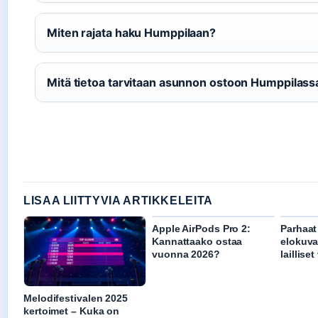
Miten rajata haku Humppilaan?
Mitä tietoa tarvitaan asunnon ostoon Humppilass
LISAA LIITTYVIA ARTIKKELEITA
Apple AirPods Pro 2:
Parhaat
Kannattaako ostaa
elokuva
vuonna 2026?
laillise
Melodifestivalen 2025
kertoimet – Kuka on