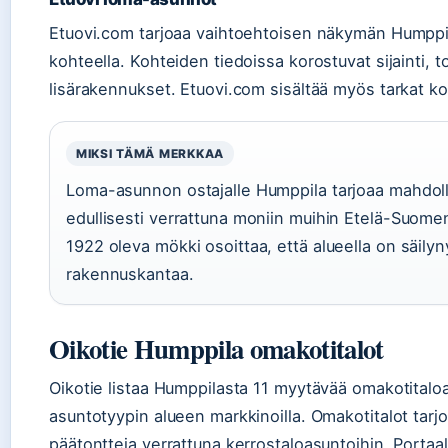
Etuovi.com tarjoaa vaihtoehtoisen näkymän Humppil
kohteella. Kohteiden tiedoissa korostuvat sijainti, t
lisärakennukset. Etuovi.com sisältää myös tarkat k
MIKSI TÄMÄ MERKKAA
Loma-asunnon ostajalle Humppila tarjoaa mahdoll
edullisesti verrattuna moniin muihin Etelä-Suom
1922 oleva mökki osoittaa, että alueella on säilyn
rakennuskantaa.
Oikotie Humppila omakotitalot
Oikotie listaa Humppilasta 11 myytävää omakotitalo
asuntotyypin alueen markkinoilla. Omakotitalot tarjo
päätontteja verrattuna kerrostaloasuntoihin. Portaal