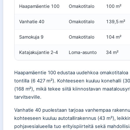
Haapamäentie 100
Omakotitalo
100 m²
Vanhatie 40
Omakotitalo
139,5 m²
Samokuja 9
Omakotitalo
104 m²
Katajakujantie 2-4
Loma-asunto
34 m²
Haapamäentie 100 edustaa uudehkoa omakotitaloa mod
tontilla (6 427 m²). Kohteeseen kuuluu konehalli (30
(168 m²), mikä tekee siitä kiinnostavan maatalousyrittäj
tarvitseville.
Vanhatie 40 puolestaan tarjoaa vanhempaa rakennu
kohteeseen kuuluu autotallirakennus (43 m²), leikkimö
pohjavesialueella tuo erityispiirteitä sekä mahdollisi