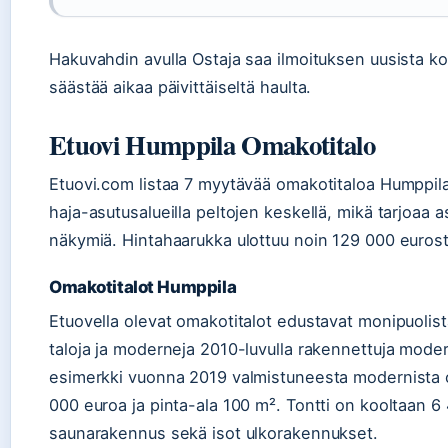
Hakuvahdin avulla Ostaja saa ilmoituksen uusista ko
säästää aikaa päivittäiseltä haulta.
Etuovi Humppila Omakotitalo
Etuovi.com listaa 7 myytävää omakotitaloa Humppilass
haja-asutusalueilla peltojen keskellä, mikä tarjoaa 
näkymiä. Hintahaarukka ulottuu noin 129 000 eurost
Omakotitalot Humppila
Etuovella olevat omakotitalot edustavat monipuolist
taloja ja moderneja 2010-luvulla rakennettuja mod
esimerkki vuonna 2019 valmistuneesta modernista o
000 euroa ja pinta-ala 100 m². Tontti on kooltaan 6 4
saunarakennus sekä isot ulkorakennukset.