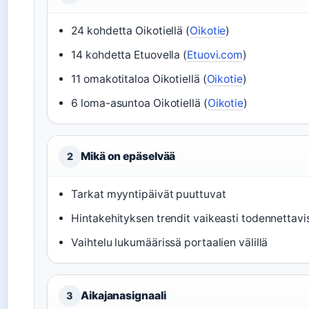
24 kohdetta Oikotiellä (
Oikotie
)
14 kohdetta Etuovella (
Etuovi.com
)
11 omakotitaloa Oikotiellä (
Oikotie
)
6 loma-asuntoa Oikotiellä (
Oikotie
)
Mikä on epäselvää
2
Tarkat myyntipäivät puuttuvat
Hintakehityksen trendit vaikeasti todennettavi
Vaihtelu lukumäärissä portaalien välillä
Aikajanasignaali
3