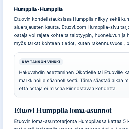
Humppila · Humppila
Etuovin kohdelistauksissa Humppila näkyy sekä kun
aluerajausten kautta. Etuovi.com Humppila-sivu tarjoa
ostaja voi rajata kohteita talotyypin, huoneluvun j
myös tarkat kohteen tiedot, kuten rakennusvuosi, pi
KÄYTÄNNÖN VINKKI
Hakuvahdin asettaminen Oikotielle tai Etuoville ka
markkinoille säännöllisesti. Tämä säästää aikaa ma
että ostaja ei missaa kiinnostavaa kohdetta.
Etuovi Humppila loma-asunnot
Etuovin loma-asuntotarjonta Humppilassa kattaa 5 k