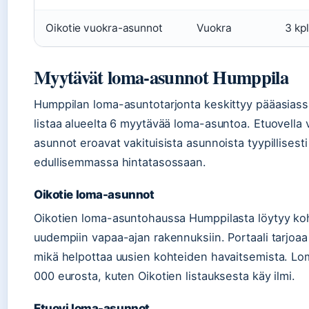
Oikotie vuokra-asunnot
Vuokra
3 kpl
Myytävät loma-asunnot Humppila
Humppilan loma-asuntotarjonta keskittyy pääasiassa 
listaa alueelta 6 myytävää loma-asuntoa. Etuovella
asunnot eroavat vakituisista asunnoista tyypillise
edullisemmassa hintatasossaan.
Oikotie loma-asunnot
Oikotien loma-asuntohaussa Humppilasta löytyy koh
uudempiin vapaa-ajan rakennuksiin. Portaali tarjoa
mikä helpottaa uusien kohteiden havaitsemista. Lo
000 eurosta, kuten Oikotien listauksesta käy ilmi.
Etuovi loma-asunnot