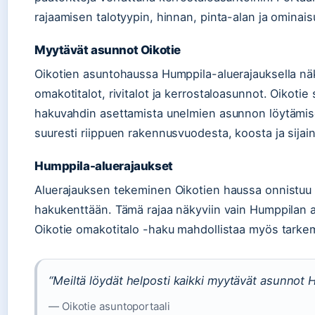
rajaamisen talotyypin, hinnan, pinta-alan ja omina
Myytävät asunnot Oikotie
Oikotien asuntohaussa Humppila-aluerajauksella nä
omakotitalot, rivitalot ja kerrostaloasunnot. Oikotie 
hakuvahdin asettamista unelmien asunnon löytämise
suuresti riippuen rakennusvuodesta, koosta ja sijain
Humppila-aluerajaukset
Aluerajauksen tekeminen Oikotien haussa onnistuu k
hakukenttään. Tämä rajaa näkyviin vain Humppilan al
Oikotie omakotitalo -haku mahdollistaa myös tark
“Meiltä löydät helposti kaikki myytävät asunnot 
— Oikotie asuntoportaali