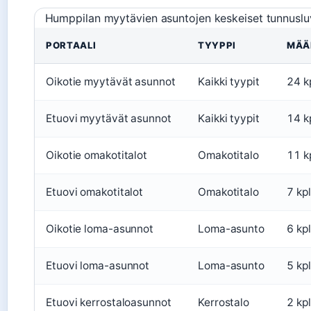
Humppilan myytävien asuntojen keskeiset tunnuslu
PORTAALI
TYYPPI
MÄÄ
Oikotie myytävät asunnot
Kaikki tyypit
24 k
Etuovi myytävät asunnot
Kaikki tyypit
14 k
Oikotie omakotitalot
Omakotitalo
11 k
Etuovi omakotitalot
Omakotitalo
7 kpl
Oikotie loma-asunnot
Loma-asunto
6 kpl
Etuovi loma-asunnot
Loma-asunto
5 kpl
Etuovi kerrostaloasunnot
Kerrostalo
2 kpl