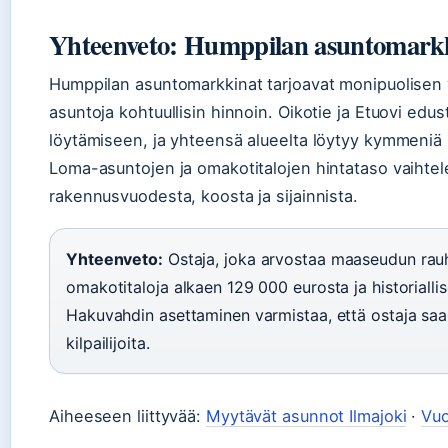
Yhteenveto: Humppilan asuntomark
Humppilan asuntomarkkinat tarjoavat monipuolisen v
asuntoja kohtuullisin hinnoin. Oikotie ja Etuovi edus
löytämiseen, ja yhteensä alueelta löytyy kymmeniä m
Loma-asuntojen ja omakotitalojen hintataso vaihtele
rakennusvuodesta, koosta ja sijainnista.
Yhteenveto:
Ostaja, joka arvostaa maaseudun rau
omakotitaloja alkaen 129 000 eurosta ja historiall
Hakuvahdin asettaminen varmistaa, että ostaja saa
kilpailijoita.
Aiheeseen liittyvää:
Myytävät asunnot Ilmajoki
·
Vuo