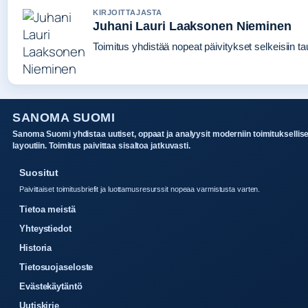
KIRJOITTAJASTA
Juhani Lauri Laaksonen Nieminen
Toimitus yhdistää nopeat päivitykset selkeisiin tau
SANOMA SUOMI
Sanoma Suomi yhdistaa uutiset, oppaat ja analyysit moderniin toimituksellis
layoutiin. Toimitus paivittaa sisaltoa jatkuvasti.
Suositut
Paivittaiset toimitusbriefit ja luottamusresurssit nopeaa varmistusta varten.
Tietoa meistä
Yhteystiedot
Historia
Tietosuojaseloste
Evästekäytäntö
Uutiskirje