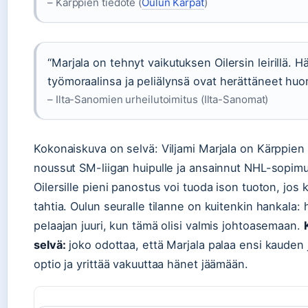
– Kärppien tiedote (
Oulun Kärpät
)
“Marjala on tehnyt vaikutuksen Oilersin leirillä. 
työmoraalinsa ja peliälynsä ovat herättäneet huo
– Ilta-Sanomien urheilutoimitus (Ilta-Sanomat)
Kokonaiskuva on selvä: Viljami Marjala on Kärppien 
noussut SM-liigan huipulle ja ansainnut NHL-sopi
Oilersille pieni panostus voi tuoda ison tuoton, jos
tahtia. Oulun seuralle tilanne on kuitenkin hankala:
pelaajan juuri, kun tämä olisi valmis johtoasemaan.
selvä:
joko odottaa, että Marjala palaa ensi kauden j
optio ja yrittää vakuuttaa hänet jäämään.