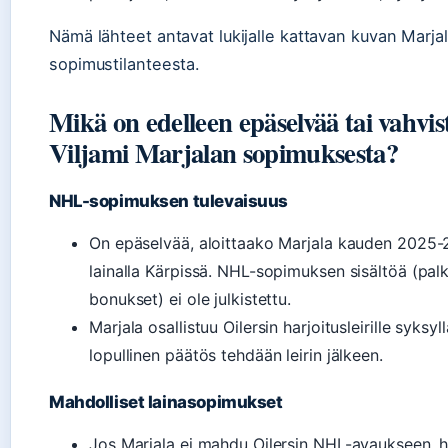
Nämä lähteet antavat lukijalle kattavan kuvan Marjal
sopimustilanteesta.
Mikä on edelleen epäselvää tai vahvi
Viljami Marjalan sopimuksesta?
NHL-sopimuksen tulevaisuus
On epäselvää, aloittaako Marjala kauden 2025-
lainalla Kärpissä. NHL-sopimuksen sisältöä (pal
bonukset) ei ole julkistettu.
Marjala osallistuu Oilersin harjoitusleirille syksy
lopullinen päätös tehdään leirin jälkeen.
Mahdolliset lainasopimukset
Jos Marjala ei mahdu Oilersin NHL-avaukseen, 