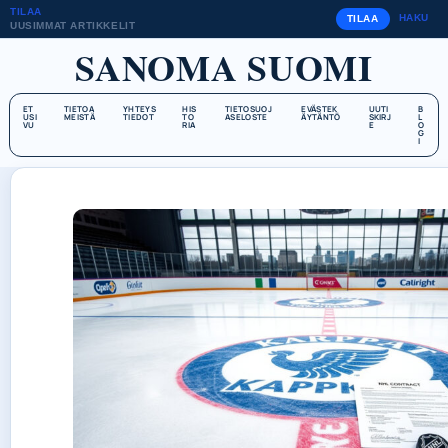
TILAA
HAKU
TILAA
UUSIMMAT ARTIKKELIT
SANOMA SUOMI
ET
TIETOA
YHTEYS
HIS
TIETOSUOJ
EVÄSTEK
UUTI
B
USI
MEISTÄ
TIEDOT
TO
ASELOSTE
ÄYTÄNTÖ
SKIRJ
L
VU
RIA
E
O
G
I