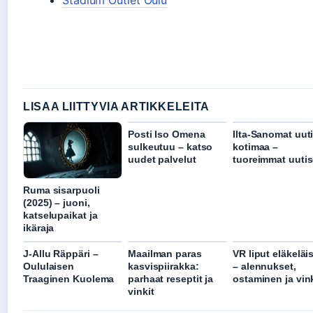
LISAA LIITTYVIA ARTIKKELEITA
Posti Iso Omena
Ilta-Sanomat uut
sulkeutuu – katso
kotimaa –
uudet palvelut
tuoreimmat uutis
Ruma sisarpuoli
(2025) – juoni,
katselupaikat ja
ikäraja
J-Allu Räppäri –
Maailman paras
VR liput eläkeläi
Oululaisen
kasvispiirakka:
– alennukset,
Traaginen Kuolema
parhaat reseptit ja
ostaminen ja vink
vinkit