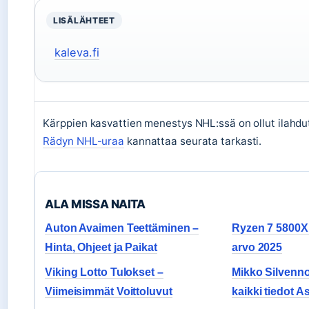
LISÄLÄHTEET
kaleva.fi
Kärppien kasvattien menestys NHL:ssä on ollut ilahdu
Rädyn NHL-uraa
kannattaa seurata tarkasti.
ALA MISSA NAITA
Auton Avaimen Teettäminen –
Ryzen 7 5800X –
Hinta, Ohjeet ja Paikat
arvo 2025
Viking Lotto Tulokset –
Mikko Silvenno
Viimeisimmät Voittoluvut
kaikki tiedot 