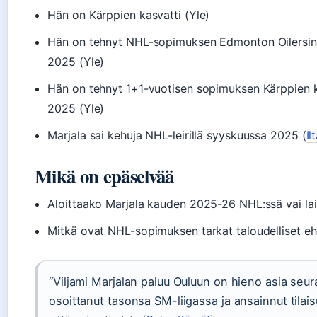
Hän on Kärppien kasvatti (Yle)
Hän on tehnyt NHL-sopimuksen Edmonton Oilersin
2025 (Yle)
Hän on tehnyt 1+1-vuotisen sopimuksen Kärppien
2025 (Yle)
Marjala sai kehuja NHL-leirillä syyskuussa 2025 (
I
Mikä on epäselvää
Aloittaako Marjala kauden 2025-26 NHL:ssä vai lai
Mitkä ovat NHL-sopimuksen tarkat taloudelliset e
“Viljami Marjalan paluu Ouluun on hieno asia seur
osoittanut tasonsa SM-liigassa ja ansainnut tila