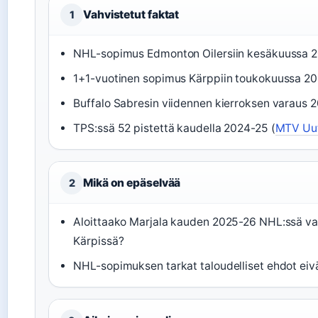
Vahvistetut faktat
1
NHL-sopimus Edmonton Oilersiin kesäkuussa 2
1+1-vuotinen sopimus Kärppiin toukokuussa 20
Buffalo Sabresin viidennen kierroksen varaus 2
TPS:ssä 52 pistettä kaudella 2024-25 (
MTV Uut
Mikä on epäselvää
2
Aloittaako Marjala kauden 2025-26 NHL:ssä vai 
Kärpissä?
NHL-sopimuksen tarkat taloudelliset ehdot eivät