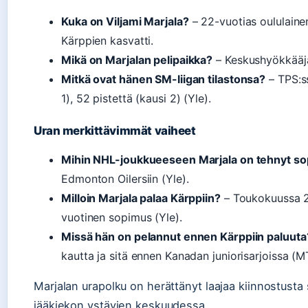
Kuka on Viljami Marjala?
– 22-vuotias oululaine
Kärppien kasvatti.
Mikä on Marjalan pelipaikka?
– Keskushyökkääj
Mitkä ovat hänen SM-liigan tilastonsa?
– TPS:ss
1), 52 pistettä (kausi 2) (Yle).
Uran merkittävimmät vaiheet
Mihin NHL-joukkueeseen Marjala on tehnyt s
Edmonton Oilersiin (Yle).
Milloin Marjala palaa Kärppiin?
– Toukokuussa 2
vuotinen sopimus (Yle).
Missä hän on pelannut ennen Kärppiin paluuta
kautta ja sitä ennen Kanadan juniorisarjoissa (M
Marjalan urapolku on herättänyt laajaa kiinnostusta
jääkiekon ystävien keskuudessa.