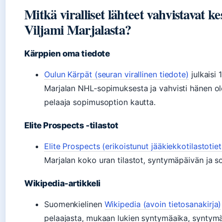
Mitkä viralliset lähteet vahvistavat ke
Viljami Marjalasta?
Kärppien oma tiedote
Oulun Kärpät (seuran virallinen tiedote)
julkaisi 
Marjalan NHL-sopimuksesta ja vahvisti hänen o
pelaaja sopimusoption kautta.
Elite Prospects -tilastot
Elite Prospects (erikoistunut jääkiekkotilastotie
Marjalan koko uran tilastot, syntymäpäivän ja s
Wikipedia-artikkeli
Suomenkielinen
Wikipedia (avoin tietosanakirja)
pelaajasta, mukaan lukien syntymäaika, syntymä