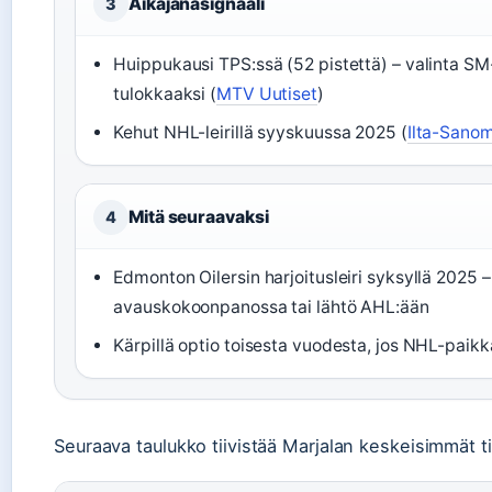
Aikajanasignaali
3
Huippukausi TPS:ssä (52 pistettä) – valinta SM
tulokkaaksi (
MTV Uutiset
)
Kehut NHL-leirillä syyskuussa 2025 (
Ilta-Sano
Mitä seuraavaksi
4
Edmonton Oilersin harjoitusleiri syksyllä 2025 
avauskokoonpanossa tai lähtö AHL:ään
Kärpillä optio toisesta vuodesta, jos NHL-paikk
Seuraava taulukko tiivistää Marjalan keskeisimmät t