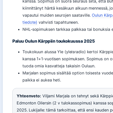
kanssa. Sopimus on suora seuraus siitä, että Buf
kiinnittänyt häntä kesäkuun alkuun mennessä, jo
vapautui muiden seurojen saataville.
Oulun Kärpä
tiedote)
vahvisti tapahtuneen.
NHL-sopimuksen tarkkaa palkkaa tai bonuksia ei 
Paluu Oulun Kärppiin toukokuussa 2025
Toukokuun alussa Yle (yleisradio) kertoi Kärppi
kanssa 1+1-vuotisen sopimuksen. Sopimus on os
tuoda omia kasvatteja takaisin Ouluun.
Marjalan sopimus sisältää option toisesta vuode
paikka ei aukea heti.
Yhteenveto:
Viljami Marjala on tehnyt sekä Kärppie
Edmonton Oilersin (2 v tulokassopimus) kanssa so
2025. Lukijalle: tämä tarkoittaa, että ensi kauden p