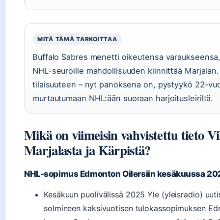
MITÄ TÄMÄ TARKOITTAA
Buffalo Sabres menetti oikeutensa varaukseensa,
NHL-seuroille mahdollisuuden kiinnittää Marjalan. 
tilaisuuteen – nyt panoksena on, pystyykö 22-vu
murtautumaan NHL:ään suoraan harjoitusleiriltä.
Mikä on viimeisin vahvistettu tieto V
Marjalasta ja Kärpistä?
NHL-sopimus Edmonton Oilersiin kesäkuussa 20
Kesäkuun puolivälissä 2025 Yle (yleisradio) uuti
solmineen kaksivuotisen tulokassopimuksen Ed