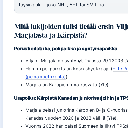
täysin auki – joko NHL, AHL tai SM-liiga.
Mitä lukijoiden tulisi tietää ensin Vil
Marjalasta ja Kärpistä?
Perustiedot: ikä, pelipaikka ja syntymäpaikka
Viljami Marjala on syntynyt Oulussa 29.1.2003 (Y
Hän on pelipaikaltaan keskushyökkääjä (
Elite P
(pelaajatietokanta)
).
Marjala on Kärppien oma kasvatti (Yle).
Urapolku: Kärpistä Kanadan juniorisarjoihin ja TP
Marjala pelasi juniorina Kärppien B- ja C-nuoris
Kanadaa vuoden 2020 ja 2022 välillä (Yle).
Vuonna 2022 hän palasi Suomeen ja liittyi TPS:ä