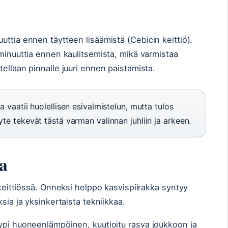
uttia ennen täytteen lisäämistä (Cebicin keittiö).
 minuuttia ennen kaulitsemista, mikä varmistaa
ellaan pinnalle juuri ennen paistamista.
ka vaatii huolellisen esivalmistelun, mutta tulos
te tekevät tästä varman valinnan juhliin ja arkeen.
a
 keittiössä. Onneksi helppo kasvispiirakka syntyy
sia ja yksinkertaista tekniikkaa.
ypi huoneenlämpöinen, kuutioitu rasva joukkoon ja