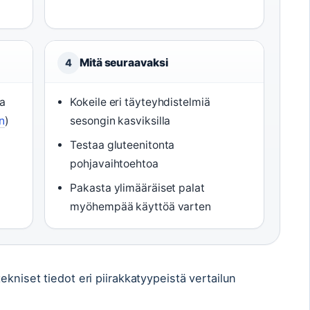
Mitä seuraavaksi
4
ka
Kokeile eri täyteyhdistelmiä
n
)
sesongin kasviksilla
Testaa gluteenitonta
pohjavaihtoehtoa
Pakasta ylimääräiset palat
myöhempää käyttöä varten
ekniset tiedot eri piirakkatyypeistä vertailun