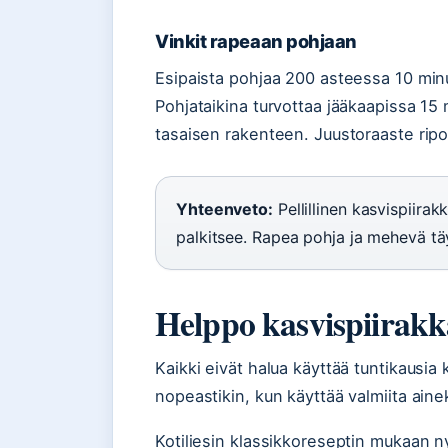
Vinkit rapeaan pohjaan
Esipaista pohjaa 200 asteessa 10 minu
Pohjataikina turvottaa jääkaapissa 15
tasaisen rakenteen. Juustoraaste ripot
Yhteenveto:
Pellillinen kasvispiirak
palkitsee. Rapea pohja ja mehevä täy
Helppo kasvispiirakk
Kaikki eivät halua käyttää tuntikausia
nopeastikin, kun käyttää valmiita ainek
Kotiliesin klassikkoreseptin mukaan n