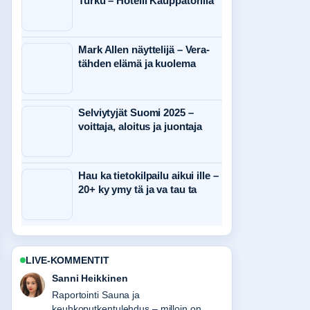
Turku – Hotelli Kauppatorilla
Mark Allen näyttelijä – Vera-
tähden elämä ja kuolema
Selviytyjät Suomi 2025 –
voittaja, aloitus ja juontaja
Hau ka tietokilpailu aikui ille –
20+ ky ymy tä ja va tau ta
LIVE-KOMMENTIT
Mikael Laine
Vahvaa tarkistustyota liittyen Ruotsin
asukasluku 2025 – maahanmuuttajat ja