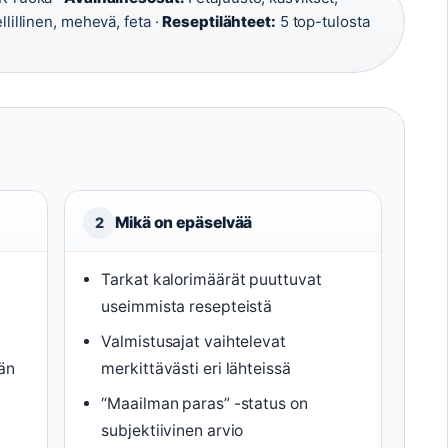
llillinen, mehevä, feta ·
Reseptilähteet:
5 top-tulosta
Mikä on epäselvää
2
Tarkat kalorimäärät puuttuvat
useimmista resepteistä
Valmistusajat vaihtelevat
ään
merkittävästi eri lähteissä
“Maailman paras” -status on
subjektiivinen arvio