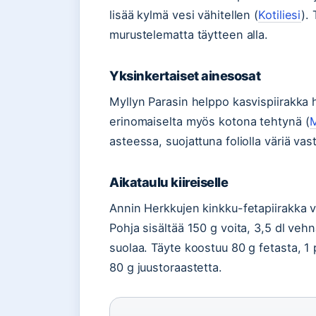
lisää kylmä vesi vähitellen (
Kotiliesi
).
murustelematta täytteen alla.
Yksinkertaiset ainesosat
Myllyn Parasin helppo kasvispiirakka 
erinomaiselta myös kotona tehtynä (
M
asteessa, suojattuna foliolla väriä vas
Aikataulu kiireiselle
Annin Herkkujen kinkku-fetapiirakka va
Pohja sisältää 150 g voita, 3,5 dl vehnä
suolaa. Täyte koostuu 80 g fetasta, 1
80 g juustoraastetta.