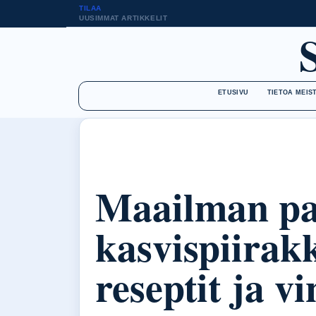
TILAA
UUSIMMAT ARTIKKELIT
ETUSIVU
TIETOA MEIS
Maailman pa
kasvispiirak
reseptit ja vi