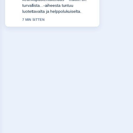
suomalaiset. Useampien medioiden
tulisi kirjoittaa nain.
9 MIN SITTEN