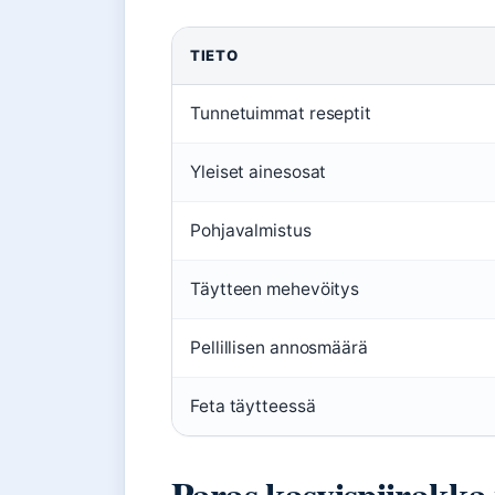
TIETO
Tunnetuimmat reseptit
Yleiset ainesosat
Pohjavalmistus
Täytteen mehevöitys
Pellillisen annosmäärä
Feta täytteessä
Paras kasvispiirakka p