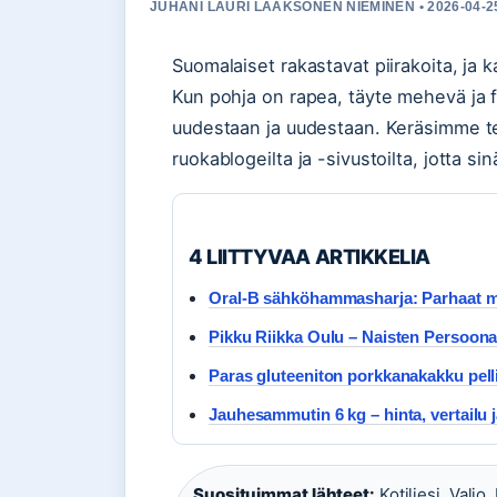
JUHANI LAURI LAAKSONEN NIEMINEN • 2026-04-
Suomalaiset rakastavat piirakoita, ja 
Kun pohja on rapea, täyte mehevä ja f
uudestaan ja uudestaan. Keräsimme tes
ruokablogeilta ja -sivustoilta, jotta si
4 LIITTYVAA ARTIKKELIA
Oral-B sähköhammasharja: Parhaat mall
Pikku Riikka Oulu – Naisten Persoonal
Paras gluteeniton porkkanakakku pelli
Jauhesammutin 6 kg – hinta, vertailu j
Suosituimmat lähteet:
Kotiliesi, Valio,