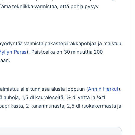
 Tämä tekniikka varmistaa, että pohja pysyy
hyödyntää valmista pakastepiirakkapohjaa ja maistuu
yllyn Paras
). Paistoaika on 30 minuuttia 200
taan.
lmistuu alle tunnissa alusta loppuun (
Annin Herkut
).
jauhoja, 1,5 dl kauraleseitä, ½ dl vettä ja ¼ tl
 paprikasta, 2 kananmunasta, 2,5 dl ruokakermasta ja