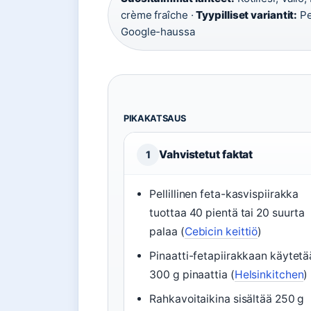
crème fraîche ·
Tyypilliset variantit:
Pe
Google-haussa
PIKAKATSAUS
Vahvistetut faktat
1
Pellillinen feta-kasvispiirakka
tuottaa 40 pientä tai 20 suurta
palaa (
Cebicin keittiö
)
Pinaatti-fetapiirakkaan käytet
300 g pinaattia (
Helsinkitchen
)
Rahkavoitaikina sisältää 250 g