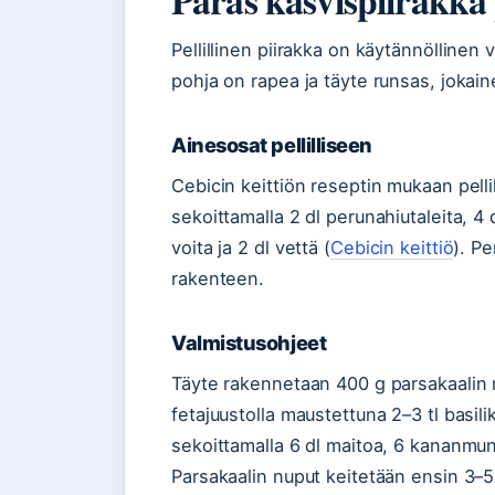
Pellillinen piirakka on käytännöllinen v
pohja on rapea ja täyte runsas, jokai
Ainesosat pellilliseen
Cebicin keittiön reseptin mukaan pelli
sekoittamalla 2 dl perunahiutaleita, 4 
voita ja 2 dl vettä (
Cebicin keittiö
). P
rakenteen.
Valmistusohjeet
Täyte rakennetaan 400 g parsakaalin nup
fetajuustolla maustettuna 2–3 tl basil
sekoittamalla 6 dl maitoa, 6 kananmunaa
Parsakaalin nuput keitetään ensin 3–5