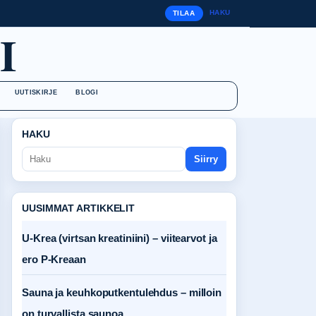
HAKU
TILAA
I
UUTISKIRJE
BLOGI
HAKU
Siirry
UUSIMMAT ARTIKKELIT
U-Krea (virtsan kreatiniini) – viitearvot ja
ero P-Kreaan
Sauna ja keuhkoputkentulehdus – milloin
on turvallista saunoa