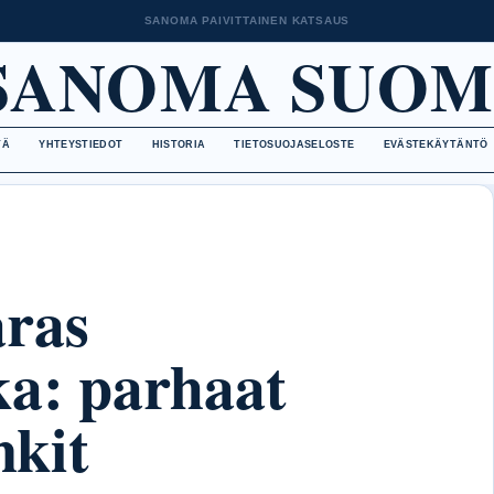
SANOMA PAIVITTAINEN KATSAUS
SANOMA SUOM
TÄ
YHTEYSTIEDOT
HISTORIA
TIETOSUOJASELOSTE
EVÄSTEKÄYTÄNTÖ
ras
ka: parhaat
nkit