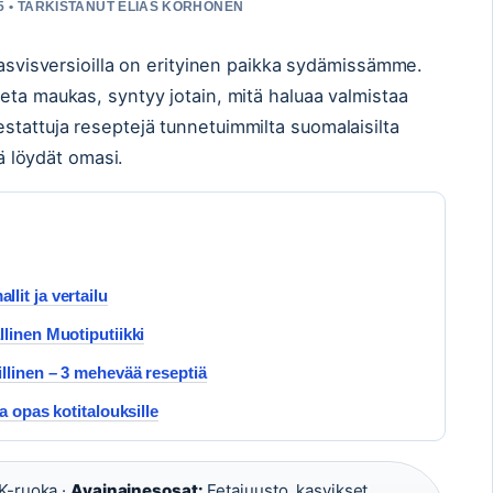
25 • TARKISTANUT ELIAS KORHONEN
kasvisversioilla on erityinen paikka sydämissämme.
eta maukas, syntyy jotain, mitä haluaa valmistaa
tattuja reseptejä tunnetuimmilta suomalaisilta
nä löydät omasi.
it ja vertailu
linen Muotiputiikki
llinen – 3 mehevää reseptiä
a opas kotitalouksille
 K-ruoka ·
Avainainesosat:
Fetajuusto, kasvikset,