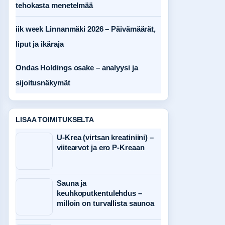
tehokasta menetelmää
iik week Linnanmäki 2026 – Päivämäärät,
liput ja ikäraja
Ondas Holdings osake – analyysi ja
sijoitusnäkymät
LISAA TOIMITUKSELTA
U-Krea (virtsan kreatiniini) –
viitearvot ja ero P-Kreaan
Sauna ja
keuhkoputkentulehdus –
milloin on turvallista saunoa