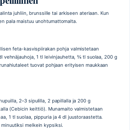
alinta juhliin, brunssille tai arkiseen ateriaan. Kun
nen pala maistuu unohtumattomalta.
llisen feta-kasvispiirakan pohja valmistetaan
dl vehnäjauhoja, 1 tl leivinjauhetta, ¾ tl suolaa, 200 g
erunahiutaleet tuovat pohjaan erityisen maukkaan
uilla, 2–3 sipulilla, 2 papillalla ja 200 g
ikalla (Cebicin keittiö). Munamaito valmistetaan
, 1 tl suolaa, pippuria ja 4 dl juustoraastetta.
 minuutiksi melkein kypsiksi.