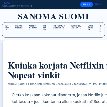
TILAA
HAKU
TILAA
UUSIMMAT ARTIKKELIT
SANOMA SUOMI
ET
TIETOA
YHTEY
HIS
TIETOSUOJ
EVÄSTEK
UUTI
B
USI
MEISTÄ
STIEDO
TO
ASELOSTE
ÄYTÄNTÖ
SKIR
L
VU
T
RIA
JE
O
G
I
Kuinka korjata Netflixin 
Nopeat vinkit
JUHANI LAURI LAAKSONEN NIEMINEN • 2026-04-21 • TARKISTANUT LEO LEHTI
Oletko koskaan kokenut tilannetta, jossa Netflix jum
kohtausta – juuri kun tarina alkaa koukuttaa? Suorat