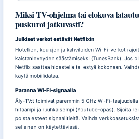
Miksi TV-ohjelma tai elokuva latautuu
puskuroi jatkuvasti?
Julkiset verkot estävät Netflixin
Hotellien, koulujen ja kahviloiden Wi-Fi-verkot rajoi
kaistanleveyden säästämiseksi (TunesBank). Jos ole
Netflix saattaa hidastella tai estyä kokonaan. Vaihd
käytä mobiilidataa.
Paranna Wi-Fi-signaalia
Äly-TV:t toimivat paremmin 5 GHz Wi-Fi-taajuudella
hitaampi ja ruuhkaisempi (YouTube-opas). Sijoita reiti
poista esteet signaalitieltä. Vaihda verkkoasetuksi
sellainen on käytettävissä.