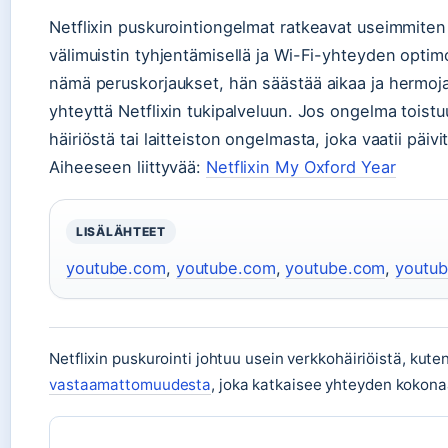
Netflixin puskurointiongelmat ratkeavat useimmiten
välimuistin tyhjentämisellä ja Wi-Fi-yhteyden optimo
nämä peruskorjaukset, hän säästää aikaa ja hermoja 
yhteyttä Netflixin tukipalveluun. Jos ongelma toistu
häiriöstä tai laitteiston ongelmasta, joka vaatii päiv
Aiheeseen liittyvää:
Netflixin My Oxford Year
LISÄLÄHTEET
youtube.com
,
youtube.com
,
youtube.com
,
youtu
Netflixin puskurointi johtuu usein verkkohäiriöistä, kute
vastaamattomuudesta
, joka katkaisee yhteyden kokona