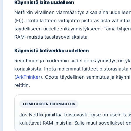
Käynnistä laite uudelleen
Netflixin virallinen vianmääritys alkaa aina uudellee
(FI)). Irrota laitteen virtajohto pistorasiasta vähint
täydelliseen uudelleenkäynnistykseen. Tämä tyhjent
RAM-muistia taustasovelluksista.
Käynnistä kotiverkko uudelleen
Reitittimen ja modeemin uudelleenkäynnistys on yk
korjauksista. Irrota molemmat laitteet pistorasiasta
(
ArkThinker
). Odota täydellinen sammutus ja käynn
reititin.
TOIMITUKSEN HUOMAUTUS
Jos Netflix jumittaa toistuvasti, kyse on usein tau
kuluttavat RAM-muistia. Sulje muut sovellukset e