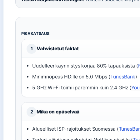
PIKAKATSAUS
Vahvistetut faktat
1
Uudelleenkäynnistys korjaa 80% tapauksista (
Minimnopeus HD:lle on 5.0 Mbps (
TunesBank
)
5 GHz Wi-Fi toimii paremmin kuin 2.4 GHz (
You
Mikä on epäselvää
2
Alueelliset ISP-rajoitukset Suomessa (
TunesBa
Tarkat päivitysajankohdat Netflixin ohjeille (
Tu