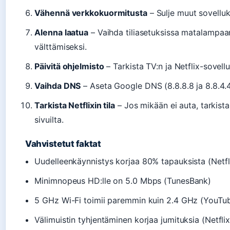
Vähennä verkkokuormitusta
– Sulje muut sovelluks
Alenna laatua
– Vaihda tiliasetuksissa matalampaa
välttämiseksi.
Päivitä ohjelmisto
– Tarkista TV:n ja Netflix-sovell
Vaihda DNS
– Aseta Google DNS (8.8.8.8 ja 8.8.4.
Tarkista Netflixin tila
– Jos mikään ei auta, tarkista
sivuilta.
Vahvistetut faktat
Uudelleenkäynnistys korjaa 80% tapauksista (Netfl
Minimnopeus HD:lle on 5.0 Mbps (TunesBank)
5 GHz Wi-Fi toimii paremmin kuin 2.4 GHz (YouTu
Välimuistin tyhjentäminen korjaa jumituksia (Netflix