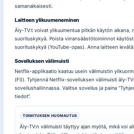
samanaikaisesti.
Laitteen ylikuumeneminen
Äly-TV:t voivat ylikuumentua pitkän käytön aikana, 
suorituskykyä. Poista virransäästötoiminnot käytös
suorituskykyä (YouTube-opas). Anna laitteen levätä v
Sovelluksen välimuisti
Netflix-applikaatio kaatuu usein välimuistin ylikuor
(FI)). Tyhjennä Netflix-sovelluksen välimuisti äly-TV
sovellushallinnassa. Valitse sovellus ja paina “Tyhje
tiedot”.
TOIMITUKSEN HUOMAUTUS
Äly-TV:n välimuisti täyttyy ajan myötä, mikä voi ai