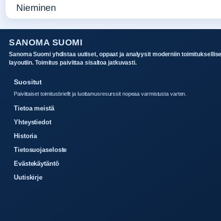
SANOMA SUOMI
Sanoma Suomi yhdistaa uutiset, oppaat ja analyysit moderniin toimituksellis
layoutiin. Toimitus paivittaa sisaltoa jatkuvasti.
Suositut
Paivittaiset toimitusbriefit ja luottamusresurssit nopeaa varmistusta varten.
Tietoa meistä
Yhteystiedot
Historia
Tietosuojaseloste
Evästekäytäntö
Uutiskirje