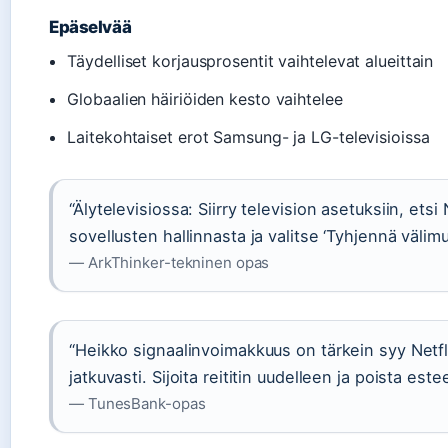
Epäselvää
Täydelliset korjausprosentit vaihtelevat alueittain
Globaalien häiriöiden kesto vaihtelee
Laitekohtaiset erot Samsung- ja LG-televisioissa
“Älytelevisiossa: Siirry television asetuksiin, etsi
sovellusten hallinnasta ja valitse ‘Tyhjennä välimuis
— ArkThinker-tekninen opas
“Heikko signaalinvoimakkuus on tärkein syy Netflix
jatkuvasti. Sijoita reititin uudelleen ja poista estee
— TunesBank-opas