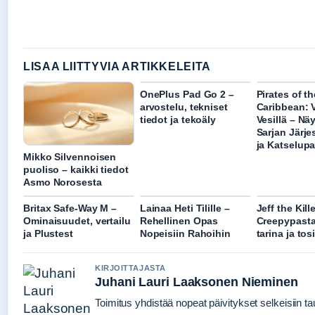
LISAA LIITTYVIA ARTIKKELEITA
OnePlus Pad Go 2 –
Pirates of th
arvostelu, tekniset
Caribbean: V
tiedot ja tekoäly
Vesillä – Näyt
Sarjan Järje
ja Katselupa
Mikko Silvennoisen
puoliso – kaikki tiedot
Asmo Norosesta
Britax Safe-Way M –
Lainaa Heti Tilille –
Jeff the Kille
Ominaisuudet, vertailu
Rehellinen Opas
Creepypast
ja Plustest
Nopeisiin Rahoihin
tarina ja tos
KIRJOITTAJASTA
Juhani Lauri Laaksonen Nieminen
Toimitus yhdistää nopeat päivitykset selkeisiin tau