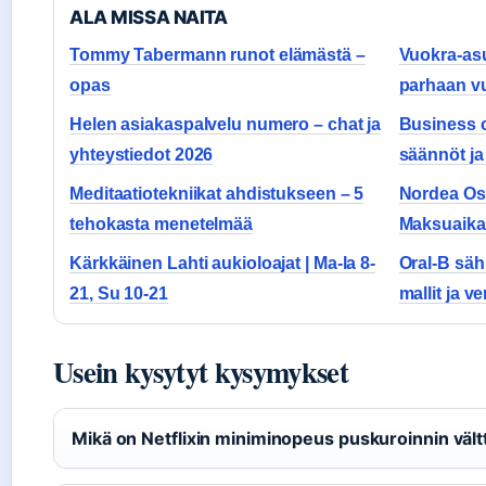
ALA MISSA NAITA
Tommy Tabermann runot elämästä –
Vuokra-asu
opas
parhaan v
Helen asiakaspalvelu numero – chat ja
Business 
yhteystiedot 2026
säännöt ja
Meditaatiotekniikat ahdistukseen – 5
Nordea Osi
tehokasta menetelmää
Maksuaika
Kärkkäinen Lahti aukioloajat | Ma-la 8-
Oral-B sä
21, Su 10-21
mallit ja ve
Usein kysytyt kysymykset
Mikä on Netflixin miniminopeus puskuroinnin väl