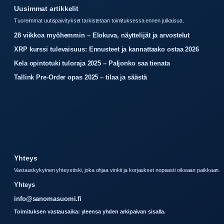
Uusimmat artikkelit
Tuoreimmat uutispaivitykset tarkistetaan toimituksessa ennen julkaisua.
28 viikkoa myöhemmin – Elokuva, näyttelijät ja arvostelut
XRP kurssi tulevaisuus: Ennusteet ja kannattaako ostaa 2026
Kela opintotuki tuloraja 2025 – Paljonko saa tienata
Tallink Pre-Order opas 2025 – tilaa ja säästä
Yhteys
Vastauskykyinen yhteystiski, joka ohjaa vinkit ja korjaukset nopeasti oikeaan paikkaan.
Yhteys
info@sanomasuomi.fi
Toimituksen vastausaika: yleensa yhden arkipaivan sisalla.