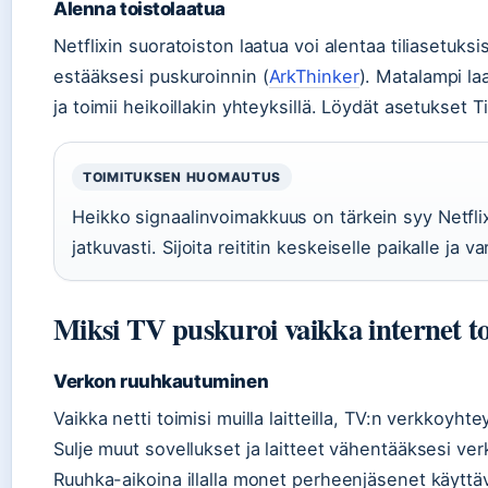
Alenna toistolaatua
Netflixin suoratoiston laatua voi alentaa tiliasetuksi
estääksesi puskuroinnin (
ArkThinker
). Matalampi l
ja toimii heikoillakin yhteyksillä. Löydät asetukset Ti
TOIMITUKSEN HUOMAUTUS
Heikko signaalinvoimakkuus on tärkein syy Netflix 
jatkuvasti. Sijoita reititin keskeiselle paikalle ja v
Miksi TV puskuroi vaikka internet to
Verkon ruuhkautuminen
Vaikka netti toimisi muilla laitteilla, TV:n verkkoyhte
Sulje muut sovellukset ja laitteet vähentääksesi ve
Ruuhka-aikoina illalla monet perheenjäsenet käytt