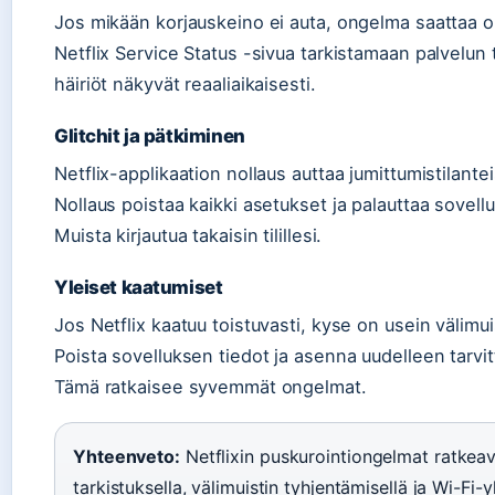
Jos mikään korjauskeino ei auta, ongelma saattaa oll
Netflix Service Status -sivua tarkistamaan palvelun ti
häiriöt näkyvät reaaliaikaisesti.
Glitchit ja pätkiminen
Netflix-applikaation nollaus auttaa jumittumistilant
Nollaus poistaa kaikki asetukset ja palauttaa sovell
Muista kirjautua takaisin tilillesi.
Yleiset kaatumiset
Jos Netflix kaatuu toistuvasti, kyse on usein välimui
Poista sovelluksen tiedot ja asenna uudelleen tarvitt
Tämä ratkaisee syvemmät ongelmat.
Yhteenveto:
Netflixin puskurointiongelmat ratke
tarkistuksella, välimuistin tyhjentämisellä ja Wi-Fi-