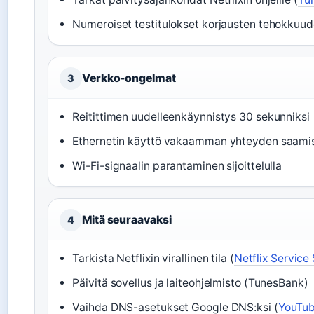
Numeroiset testitulokset korjausten tehokkuud
Verkko-ongelmat
3
Reitittimen uudelleenkäynnistys 30 sekunniksi
Ethernetin käyttö vakaamman yhteyden saami
Wi-Fi-signaalin parantaminen sijoittelulla
Mitä seuraavaksi
4
Tarkista Netflixin virallinen tila (
Netflix Service
Päivitä sovellus ja laiteohjelmisto (TunesBank)
Vaihda DNS-asetukset Google DNS:ksi (
YouTu