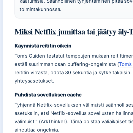
kaatumisia. Säännöllinen tyhjentäminen pitää sov
toimintakunnossa.
Miksi Netflix jumittaa tai jäätyy äly-
Käynnistä reititin oikein
Tom’s Guiden testatut temppujen mukaan reitittime
estää suurimman osan buffering-ongelmista (
Tom’s 
reititin virrasta, odota 30 sekuntia ja kytke takaisin
yhteysasetukset.
Puhdista sovelluksen cache
Tyhjennä Netflix-sovelluksen välimuisti säännöllisest
asetuksiin, etsi Netflix-sovellus sovellusten hallinn
välimuisti” (ArkThinker). Tämä poistaa väliaikaiset ti
aiheuttaa ongelmia.