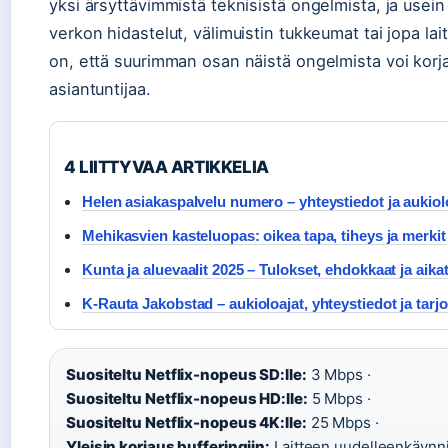
yksi ärsyttävimmistä teknisistä ongelmista, ja usein 
verkon hidastelut, välimuistin tukkeumat tai jopa la
on, että suurimman osan näistä ongelmista voi korj
asiantuntijaa.
4 LIITTYVAA ARTIKKELIA
Helen asiakaspalvelu numero – yhteystiedot ja aukiol
Mehikasvien kasteluopas: oikea tapa, tiheys ja merkit
Kunta ja aluevaalit 2025 – Tulokset, ehdokkaat ja aika
K-Rauta Jakobstad – aukioloajat, yhteystiedot ja tarj
Suositeltu Netflix-nopeus SD:lle:
3 Mbps ·
Suositeltu Netflix-nopeus HD:lle:
5 Mbps ·
Suositeltu Netflix-nopeus 4K:lle:
25 Mbps ·
Yleisin korjaus bufferingiin:
Laitteen uudelleenkäynn