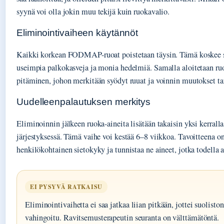
syynä voi olla jokin muu tekijä kuin ruokavalio.
Eliminointivaiheen käytännöt
Kaikki korkean FODMAP-ruoat poistetaan täysin. Tämä koskee si
useimpia palkokasveja ja monia hedelmiä. Samalla aloitetaan ru
pitäminen, johon merkitään syödyt ruuat ja voinnin muutokset tar
Uudelleenpalautuksen merkitys
Eliminoinnin jälkeen ruoka-aineita lisätään takaisin yksi kerralla
järjestyksessä. Tämä vaihe voi kestää 6–8 viikkoa. Tavoitteena on
henkilökohtainen sietokyky ja tunnistaa ne aineet, jotka todella a
EI PYSYVÄ RATKAISU
Eliminointivaihetta ei saa jatkaa liian pitkään, jottei suolisto
vahingoitu. Ravitsemusterapeutin seuranta on välttämätöntä.