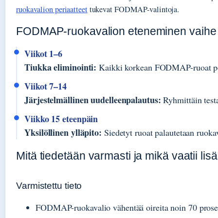
ruokavalion periaatteet
tukevat FODMAP-valintoja.
FODMAP-ruokavalion eteneminen vaihe 
Viikot 1–6
Tiukka eliminointi:
Kaikki korkean FODMAP-ruoat poist
Viikot 7–14
Järjestelmällinen uudelleenpalautus:
Ryhmittäin testa
Viikko 15 eteenpäin
Yksilöllinen ylläpito:
Siedetyt ruoat palautetaan ruokav
Mitä tiedetään varmasti ja mikä vaatii lis
Varmistettu tieto
FODMAP-ruokavalio vähentää oireita noin 70 prosent