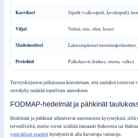
Kasvikset
Sipulit (valkosipuli, kevätsipuli), her
Viljat
Vehnä, ruis, ohra, leseet
Maitotuotteet
Laktoosipitoiset tuoremeijerituotteet, 
Proteiinit
Palkokasvit (kidney, musta, valko)
Terveyskirjaston julkaisussa korostetaan, että taulukot toimivat
sietokyky määrää lopullisen annoskoon.
FODMAP-hedelmät ja pähkinät taulukos
Hedelmät ja pähkinät aiheuttavat useimmiten kysymyksiä, sillä 
terveellisiltä, mutta voivat sisältää runsaasti fruktoosia tai frukta
ystävälliset reseptit
hyödyntävät alla kuvattuja valintoja.