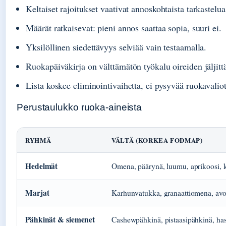
Keltaiset rajoitukset vaativat annoskohtaista tarkastelua
Määrät ratkaisevat: pieni annos saattaa sopia, suuri ei.
Yksilöllinen siedettävyys selviää vain testaamalla.
Ruokapäiväkirja on välttämätön työkalu oireiden jäljitt
Lista koskee eliminointivaihetta, ei pysyvää ruokavaliot
Perustaulukko ruoka-aineista
RYHMÄ
VÄLTÄ (KORKEA FODMAP)
Hedelmät
Omena, päärynä, luumu, aprikoosi, ki
Marjat
Karhunvatukka, granaattiomena, avok
Pähkinät & siemenet
Cashewpähkinä, pistaasipähkinä, hass