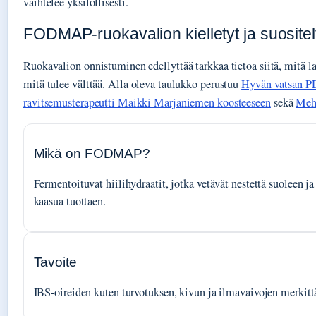
vaihtelee yksilöllisesti.
FODMAP-ruokavalion kielletyt ja suositel
Ruokavalion onnistuminen edellyttää tarkkaa tietoa siitä, mitä lau
mitä tulee välttää. Alla oleva taulukko perustuu
Hyvän vatsan PD
ravitsemusterapeutti Maikki Marjaniemen koosteeseen
sekä
Mehi
Mikä on FODMAP?
Fermentoituvat hiilihydraatit, jotka vetävät nestettä suoleen j
kaasua tuottaen.
Tavoite
IBS-oireiden kuten turvotuksen, kivun ja ilmavaivojen merkit