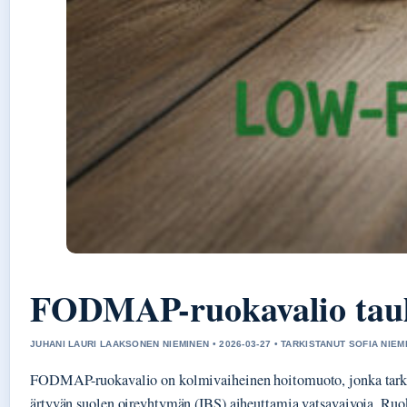
FODMAP-ruokavalio tauluk
JUHANI LAURI LAAKSONEN NIEMINEN • 2026-03-27 • TARKISTANUT SOFIA NIEM
FODMAP-ruokavalio on kolmivaiheinen hoitomuoto, jonka tarkoi
ärtyvän suolen oireyhtymän (IBS) aiheuttamia vatsavaivoja. Ruo