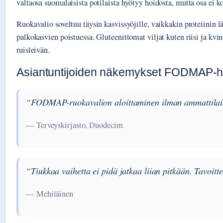
valtaosa suomalaisista potilaista hyötyy hoidosta, mutta osa ei 
Ruokavalio soveltuu täysin kasvissyöjille, vaikkakin proteiinin l
palkokasvien poistuessa. Gluteenittomat viljat kuten riisi ja kvi
ruisleivän.
Asiantuntijoiden näkemykset FODMAP-h
“FODMAP-ruokavalion aloittaminen ilman ammattilaisten
— Terveyskirjasto, Duodecim
“Tiukkaa vaihetta ei pidä jatkaa liian pitkään. Tavoit
— Mehiläinen