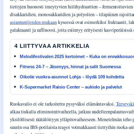
tiettyjen huonosti imeytyvien hiilihydraattien – fermentoituvien
disakkaridien, monosakkaridien ja polyolien – tilapäinen rajoit
asiantuntijoiden mukaan
kyseessä ovat esimerkiksi fruktaanit, lak
galaktaanit ja raffinoosi, joita esiintyy erityisesti kasviperäisissä
4 LIITTYVAA ARTIKKELIA
Melodifestivalen 2025 kertoimet – Kuka on ennakkosuo
Fitness 24-7 – Jäsenyys, hinnat ja salit Suomessa
Oikotie vuokra-asunnot Lohja – löydä 109 kohdetta
K-Supermarket Raisio Center – aukiolo ja palvelut
Ruokavalio ei ole tarkoitettu pysyväksi elämäntavaksi.
Terveysk
alkaa tiukalla eliminointivaiheella, jatkuu uudelleenpalautusvaih
yksilöllisesti räätälöityyn ylläpitovaiheeseen. Menetelmän teho p
suurin osa IBS-potilaista reagoi voimakkaasti tiettyihin ruoka-ai