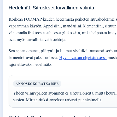
Hedelmät: Sitruskset turvallinen valinta
Korkean FODMAP-kauden hedelmistä poiketen sitrushedelmät sa
vapaamman käytön. Appelsiini, mandariini, klementiini, sitruuna 
vähemmän fruktoosia suhteessa glukoosiin, mikä helpottaa imeyt
ovat myös turvallisia vaihtoehtoja.
Sen sijaan omenat, päärynät ja luumut sisältävät runsaasti sorbitol
fermentoituvat paksusuolessa.
Hyvän vatsan ohjeistuksessa
musta
rajoitettavaksi hedelmäksi.
ANNOSKOKO RATKAISEE
Yhden viinirypäleen syöminen ei aiheuta oireita, mutta kourall
suolen. Mittaa aluksi annokset tarkasti punnitsimella.