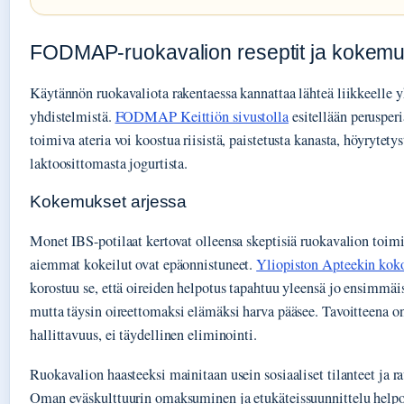
FODMAP-ruokavalion reseptit ja kokemu
Käytännön ruokavaliota rakentaessa kannattaa lähteä liikkeelle y
yhdistelmistä.
FODMAP Keittiön sivustolla
esitellään perusper
toimiva ateria voi koostua riisistä, paistetusta kanasta, höyrytety
laktoosittomasta jogurtista.
Kokemukset arjessa
Monet IBS-potilaat kertovat olleensa skeptisiä ruokavalion toimi
aiemmat kokeilut ovat epäonnistuneet.
Yliopiston Apteekin kok
korostuu se, että oireiden helpotus tapahtuu yleensä jo ensimmäi
mutta täysin oireettomaksi elämäksi harva pääsee. Tavoitteena o
hallittavuus, ei täydellinen eliminointi.
Ruokavalion haasteeksi mainitaan usein sosiaaliset tilanteet ja r
Oman eväskulttuurin omaksuminen ja etukäteissuunnittelu helpo