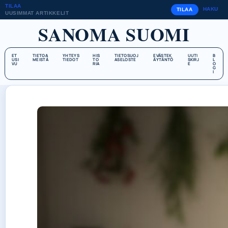
TILAA
HAKU
TILAA
UUSIMMAT ARTIKKELIT
SANOMA SUOMI
ET
TIETOA
YHTEYS
HIS
TIETOSUOJ
EVÄSTEK
UUTI
B
USI
MEISTÄ
TIEDOT
TO
ASELOSTE
ÄYTÄNTÖ
SKIRJ
L
VU
RIA
E
O
G
I