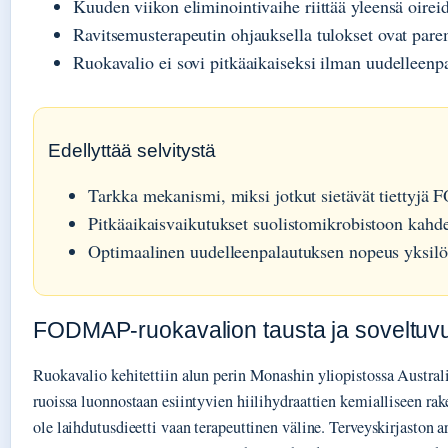
Kuuden viikon eliminointivaihe riittää yleensä oirei
Ravitsemusterapeutin ohjauksella tulokset ovat pare
Ruokavalio ei sovi pitkäaikaiseksi ilman uudelleenpa
Edellyttää selvitystä
Tarkka mekanismi, miksi jotkut sietävät tiettyjä 
Pitkäaikaisvaikutukset suolistomikrobistoon kahd
Optimaalinen uudelleenpalautuksen nopeus yksilöll
FODMAP-ruokavalion tausta ja soveltuv
Ruokavalio kehitettiin alun perin Monashin yliopistossa Australi
ruoissa luonnostaan esiintyvien hiilihydraattien kemialliseen ra
ole laihdutusdieetti vaan terapeuttinen väline. Terveyskirjaston ar