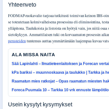
Yhteenveto
FODMAP-ruokavalio tarjoaa tutkitusti toimivan keinon IBS-oire
se toteutetaan kolmivaiheisena prosessina eli eliminointina, test
ylläpitona. Taulukoista ja listoista on hyötyä vain, jos niitä osaa
sietokykyyn. Ammattilaisen tuki on korvaamaton prosessin aika
perusteiden
tuntemus auttaa ymmärtämään laajempaa kuvaa vatsa
ALA MISSA NAITA
Sää Lapinlahti – Ilmatieteenlaitoksen ja Forecan vertai
kPa bariksi – muunnoskaava ja taulukko | Tarkka ja 
Raamatun mies ratkojat – Opas raamatun miesten h
Foreca Puumala 10 – Tarkka 10 vrk ennuste lämpötil
Usein kysytyt kysymykset