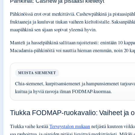
Pähkinät: Cashew ja pistaasi kielletyt
Pähkinöissä erot ovat merkittäviä. Cashewpähkinä ja pistaasipähk
fruktaaneja ja kuuluvat tiukan vaiheen kieltolistalle. Saksanpähk
maapähkinä sen sijaan sopivat yleensä hyvin.
Manteli ja hasselpähkinä sallitaan rajoitetusti: enintään 10 kappal
Macadamia-pähkinöitä voi nauttia hieman enemmän, noin 20 kap
MUISTA SIEMENET
Chia-siemenet, kurpitsansiemenet ja hampunsiemenet tarjoavat 
kuitua ja hyviä rasvoja ilman FODMAP-kuormaa.
Tiukka FODMAP-ruokavalio: Vaiheet ja o
Tiukka vaihe kestää
Terveystalon mukaan
neljästä kuuteen viikk
saa rauhoittua, ja oireiden pitäisi lievittyä merkittävästi. Mikäli 