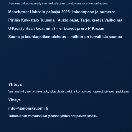
Tuoreimmat uutispaivitykset tarkistetaan toimituksessa ennen julkaisua.
Manchester Unitedin pelaajat 2025: kokoonpano ja numerot
Pirilän Kukkatalo Tuusula | Aukioloajat, Tarjoukset ja Valikoima
U-Krea (virtsan kreatiniini) – viitearvot ja ero P-Kreaan
Sauna ja keuhkoputkentulehdus – milloin on turvallista saunoa
Yhteys
Vastauskykyinen yhteystiski, joka ohjaa vinkit ja korjaukset nopeasti oikeaan paikkaan.
Yhteys
info@sanomasuomi.fi
Toimituksen vastausaika: yleensa yhden arkipaivan sisalla.