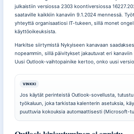
julkaistiin versiossa 2303 koontiversiossa 16227.202
saataville kaikkiin kanaviin 9.1.2024 mennessä. Työt
yhteyttä organisaatiosi IT-tukeen, sillä monet ongelm
käyttöoikeuksista.
Harkitse siirtymistä Nykyiseen kanavaan saadakses
nopeammin, sillä päivitykset jakautuvat eri kanaviin 
Uusi Outlook-vaihtopainike kertoo, onko uusi versio
VINKKI
Jos käytät perinteistä Outlook-sovellusta, tutus
työkaluun, joka tarkistaa kalenterin asetuksia, kä
puuttuvia kokouksia automaattisesti (Microsoft-tu
Outlook kirjautuminen ei onnistu