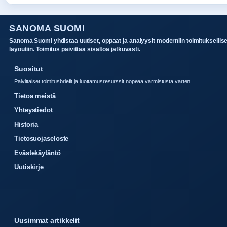
SANOMA SUOMI
Sanoma Suomi yhdistaa uutiset, oppaat ja analyysit moderniin toimituksellis
layoutiin. Toimitus paivittaa sisaltoa jatkuvasti.
Suositut
Paivittaiset toimitusbriefit ja luottamusresurssit nopeaa varmistusta varten.
Tietoa meistä
Yhteystiedot
Historia
Tietosuojaseloste
Evästekäytäntö
Uutiskirje
Uusimmat artikkelit