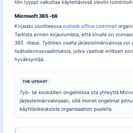
tilin tyyppi vaikuttaa käytettävissä oleviin toimintoih
Microsoft 365 -tili
Kirjaudu osoitteessa
outlook.office.com/mail
organis
Tarkista ennen kirjautumista, että sinulla on voimas
365 -tilaus. Työtilien osalta järjestelmänvalvoja voi
lisätodennusvaatimuksia, jotka vaativat erillisen so
hyväksyntää.
THE UPSHOT
Työ- tai koulutilien ongelmissa ota yhteyttä Micr
järjestelmänvalvojaan, sillä monet ongelmat johtuv
käyttöoikeuksista organisaation puolella.