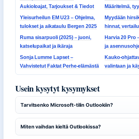
Aukioloajat, Tarjoukset & Tiedot
Määritelmä, tyy
Yleisurheilun EM U23 – Ohjelma,
Myydään hirsik
tulokset ja aikataulu Bergen 2025
hinnat, vertailu
Ruma sisarpuoli (2025) – juoni,
Harvia 20 Pro 
katselupaikat ja ikäraja
ja asennusohj
Sonja Lumme Lapset –
Kauko-ohjatta
Vahvistetut Faktat Perhe-elämästä
valintaan ja kä
Usein kysytyt kysymykset
Tarvitsenko Microsoft-tilin Outlookiin?
Miten vaihdan kieltä Outlookissa?