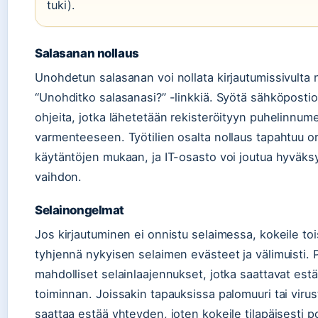
tuki).
Salasanan nollaus
Unohdetun salasanan voi nollata kirjautumissivulta 
“Unohditko salasanasi?” -linkkiä. Syötä sähköpostio
ohjeita, jotka lähetetään rekisteröityyn puhelinnum
varmenteeseen. Työtilien osalta nollaus tapahtuu o
käytäntöjen mukaan, ja IT-osasto voi joutua hyväk
vaihdon.
Selainongelmat
Jos kirjautuminen ei onnistu selaimessa, kokeile tois
tyhjennä nykyisen selaimen evästeet ja välimuisti.
mahdolliset selainlaajennukset, jotka saattavat est
toiminnan. Joissakin tapauksissa palomuuri tai viru
saattaa estää yhteyden, joten kokeile tilapäisesti p