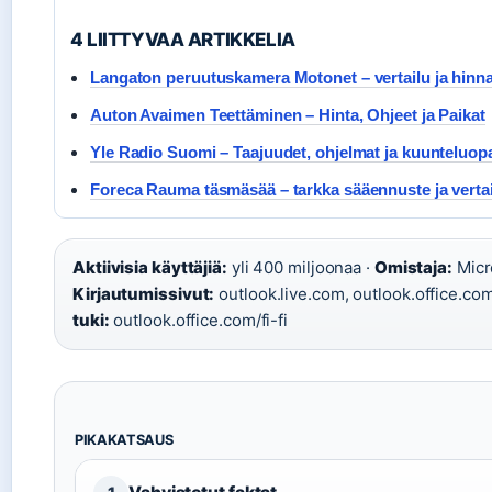
4 LIITTYVAA ARTIKKELIA
Langaton peruutuskamera Motonet – vertailu ja hinna
Auton Avaimen Teettäminen – Hinta, Ohjeet ja Paikat
Yle Radio Suomi – Taajuudet, ohjelmat ja kuunteluop
Foreca Rauma täsmäsää – tarkka sääennuste ja verta
Aktiivisia käyttäjiä:
yli 400 miljoonaa ·
Omistaja:
Micro
Kirjautumissivut:
outlook.live.com, outlook.office.co
tuki:
outlook.office.com/fi-fi
PIKAKATSAUS