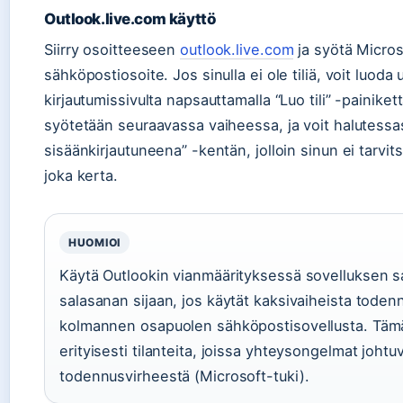
Outlook.live.com käyttö
Siirry osoitteeseen
outlook.live.com
ja syötä Microso
sähköpostiosoite. Jos sinulla ei ole tiliä, voit luod
kirjautumissivulta napsauttamalla “Luo tili” -painiket
syötetään seuraavassa vaiheessa, ja voit halutessas
sisäänkirjautuneena” -kentän, jolloin sinun ei tarvi
joka kerta.
HUOMIOI
Käytä Outlookin vianmäärityksessä sovelluksen sa
salasanan sijaan, jos käytät kaksivaiheista todenn
kolmannen osapuolen sähköpostisovellusta. Täm
erityisesti tilanteita, joissa yhteysongelmat johtu
todennusvirheestä (Microsoft-tuki).