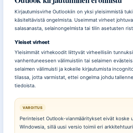
Kirjautumisvirhe Outlookiin on yksi yleisimmistä tuk
käsiteltävistä ongelmista. Useimmat virheet johtuva
salasanasta, selainongelmista tai tilin asetusten risti
Yleiset virheet
Yleisimmät virhekoodit liittyvät virheellisiin tunnuksi
vanhentuneeseen välimuistiin tai selaimen evästeis
selaimen välimuisti ja kokeile kirjautumista incognit
tilassa, jotta varmistat, ettei ongelma johdu tallenn
tiedoista.
VAROITUS
Perinteiset Outlook-vianmääritykset eivät koske u
Windowsia, sillä uusi versio toimii eri arkkitehtuur