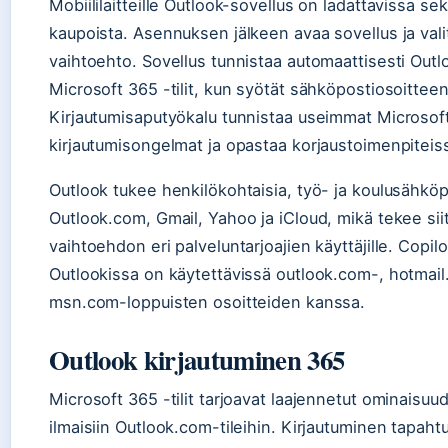
Mobiililaitteille Outlook-sovellus on ladattavissa se
kaupoista. Asennuksen jälkeen avaa sovellus ja valits
vaihtoehto. Sovellus tunnistaa automaattisesti Outl
Microsoft 365 -tilit, kun syötät sähköpostiosoitteen
Kirjautumisaputyökalu tunnistaa useimmat Microsoft-
kirjautumisongelmat ja opastaa korjaustoimenpiteiss
Outlook tukee henkilökohtaisia, työ- ja koulusähkö
Outlook.com, Gmail, Yahoo ja iCloud, mikä tekee si
vaihtoehdon eri palveluntarjoajien käyttäjille. Copil
Outlookissa on käytettävissä outlook.com-, hotmail
msn.com-loppuisten osoitteiden kanssa.
Outlook kirjautuminen 365
Microsoft 365 -tilit tarjoavat laajennetut ominaisuu
ilmaisiin Outlook.com-tileihin. Kirjautuminen tapahtu