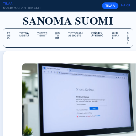
TILAA
HAKU
TILAA
UUSIMMAT ARTIKKELIT
SANOMA SUOMI
ET
TIETOA
YHTEYS
HIS
TIETOSUOJ
EVÄSTEK
UUTI
B
USI
MEISTÄ
TIEDOT
TO
ASELOSTE
ÄYTÄNTÖ
SKIRJ
L
VU
RIA
E
O
G
I