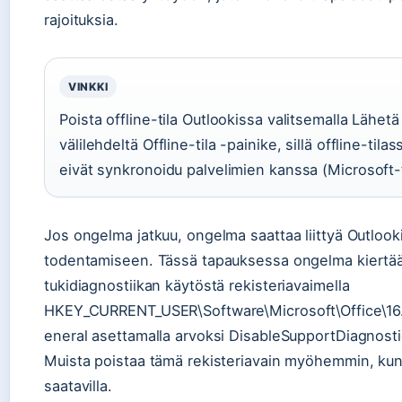
rajoituksia.
VINKKI
Poista offline-tila Outlookissa valitsemalla Lähetä
välilehdeltä Offline-tila -painike, sillä offline-til
eivät synkronoidu palvelimien kanssa (Microsoft-t
Jos ongelma jatkuu, ongelma saattaa liittyä Outlook
todentamiseen. Tässä tapauksessa ongelma kiertää
tukidiagnostiikan käytöstä rekisteriavaimella
HKEY_CURRENT_USER\Software\Microsoft\Office\16.
eneral asettamalla arvoksi DisableSupportDiagnos
Muista poistaa tämä rekisteriavain myöhemmin, kun
saatavilla.