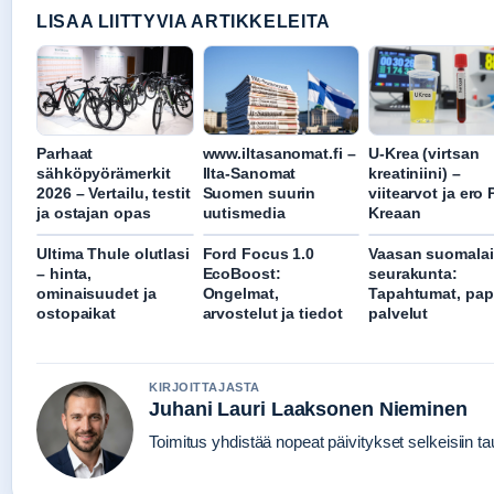
LISAA LIITTYVIA ARTIKKELEITA
Parhaat
www.iltasanomat.fi –
U-Krea (virtsan
sähköpyörämerkit
Ilta-Sanomat
kreatiniini) –
2026 – Vertailu, testit
Suomen suurin
viitearvot ja ero 
ja ostajan opas
uutismedia
Kreaan
Ultima Thule olutlasi
Ford Focus 1.0
Vaasan suomala
– hinta,
EcoBoost:
seurakunta:
ominaisuudet ja
Ongelmat,
Tapahtumat, papi
ostopaikat
arvostelut ja tiedot
palvelut
KIRJOITTAJASTA
Juhani Lauri Laaksonen Nieminen
Toimitus yhdistää nopeat päivitykset selkeisiin tau