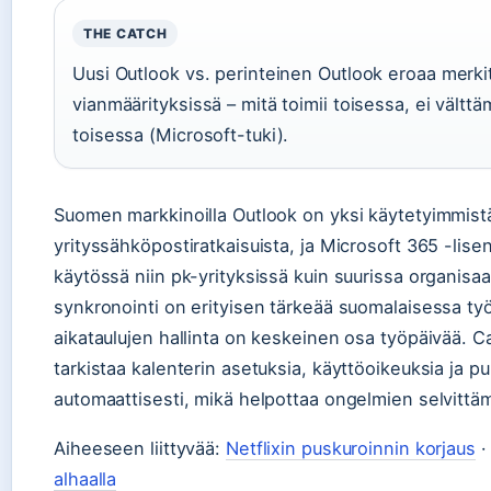
THE CATCH
Uusi Outlook vs. perinteinen Outlook eroaa merkit
vianmäärityksissä – mitä toimii toisessa, ei välttä
toisessa (Microsoft-tuki).
Suomen markkinoilla Outlook on yksi käytetyimmist
yrityssähköpostiratkaisuista, ja Microsoft 365 -lisen
käytössä niin pk-yrityksissä kuin suurissa organisaa
synkronointi on erityisen tärkeää suomalaisessa työ
aikataulujen hallinta on keskeinen osa työpäivää. 
tarkistaa kalenterin asetuksia, käyttöoikeuksia ja p
automaattisesti, mikä helpottaa ongelmien selvittäm
Aiheeseen liittyvää:
Netflixin puskuroinnin korjaus
alhaalla