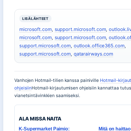
LISÄLÄHTEET
microsoft.com
,
support.microsoft.com
,
outlook.l
microsoft.com
,
support.microsoft.com
,
outlook.o
support.microsoft.com
,
outlook.office365.com
,
support.microsoft.com
,
qatarairways.com
Vanhojen Hotmail-tilien kanssa painiville
Hotmail-kirjau
ohjeisiin
Hotmail-kirjautumisen ohjeisiin kannattaa tutu
vianetsintävinkkien saamiseksi.
ALA MISSA NAITA
K-Supermarket Paimio:
Mitä on haitta