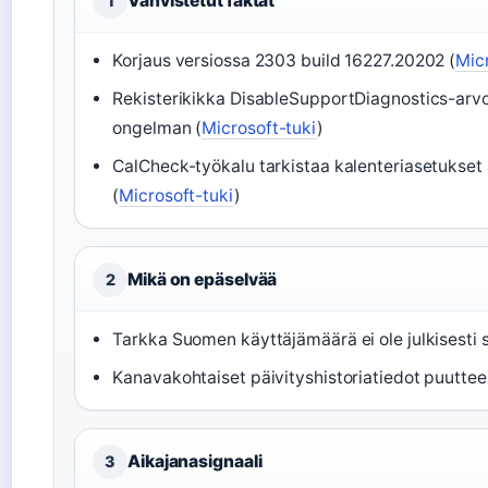
Vahvistetut faktat
1
Korjaus versiossa 2303 build 16227.20202 (
Mic
Rekisterikikka DisableSupportDiagnostics-arvo
ongelman (
Microsoft-tuki
)
CalCheck-työkalu tarkistaa kalenteriasetukset
(
Microsoft-tuki
)
Mikä on epäselvää
2
Tarkka Suomen käyttäjämäärä ei ole julkisesti s
Kanavakohtaiset päivityshistoriatiedot puutteel
Aikajanasignaali
3