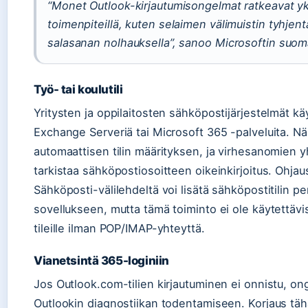
“Monet Outlook-kirjautumisongelmat ratkeavat yks
toimenpiteillä, kuten selaimen välimuistin tyhjent
salasanan nolhauksella”, sanoo Microsoftin suomal
Työ- tai koulutili
Yritysten ja oppilaitosten sähköpostijärjestelmät kä
Exchange Serveriä tai Microsoft 365 -palveluita. N
automaattisen tilin määrityksen, ja virhesanomien 
tarkistaa sähköpostiosoitteen oikeinkirjoitus. Ohja
Sähköposti-välilehdeltä voi lisätä sähköpostitilin p
sovellukseen, mutta tämä toiminto ei ole käytettävi
tileille ilman POP/IMAP-yhteyttä.
Vianetsintä 365-loginiin
Jos Outlook.com-tilien kirjautuminen ei onnistu, ong
Outlookin diagnostiikan todentamiseen. Korjaus t