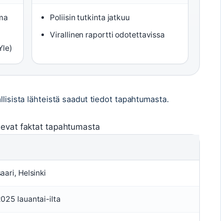
uma
Poliisin tutkinta jatkuu
Virallinen raportti odotettavissa
Yle)
llisista lähteistä saadut tiedot tapahtumasta.
levat faktat tapahtumasta
aari, Helsinki
025 lauantai-ilta