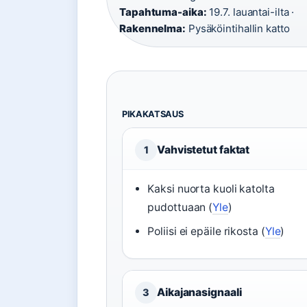
Tapahtuma-aika:
19.7. lauantai-ilta ·
Rakennelma:
Pysäköintihallin katto
PIKAKATSAUS
Vahvistetut faktat
1
Kaksi nuorta kuoli katolta
pudottuaan (
Yle
)
Poliisi ei epäile rikosta (
Yle
)
Aikajanasignaali
3