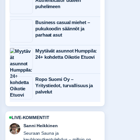
Authenticator uuteen
puhelimeen
Business casual miehet –
pukukoodin säännöt ja
parhaat asut
Myytävät asunnot Humppila:
24+ kohdetta Oikotie Etuovi
Ropo Suomi Oy –
Yritystiedot, turvallisuus ja
palvelut
LIVE-KOMMENTIT
Mikael Laine
Hyvaa taustoitusta aiheesta Pirilän
Kukkatalo Tuusula | Aukioloajat,