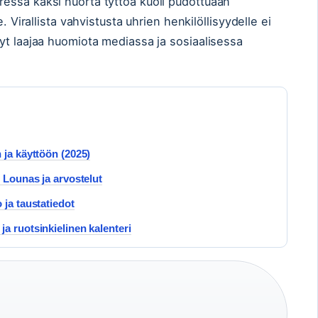
essa kaksi nuorta tyttöä kuoli pudottuaan
. Virallista vahvistusta uhrien henkilöllisyydelle ei
yt laajaa huomiota mediassa ja sosiaalisessa
 ja käyttöön (2025)
: Lounas ja arvostelut
 ja taustatiedot
a ruotsinkielinen kalenteri