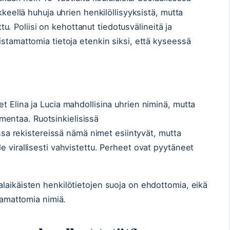
kkeellä huhuja uhrien henkilöllisyyksistä, mutta
ettu. Poliisi on kehottanut tiedotusvälineitä ja
istamattomia tietoja etenkin siksi, että kyseessä
t Elina ja Lucia mahdollisina uhrien niminä, mutta
armentaa. Ruotsinkielisissä
issa rekistereissä nämä nimet esiintyvät, mutta
 virallisesti vahvistettu. Perheet ovat pyytäneet
laikäisten henkilötietojen suoja on ehdottomia, eikä
stamattomia nimiä.