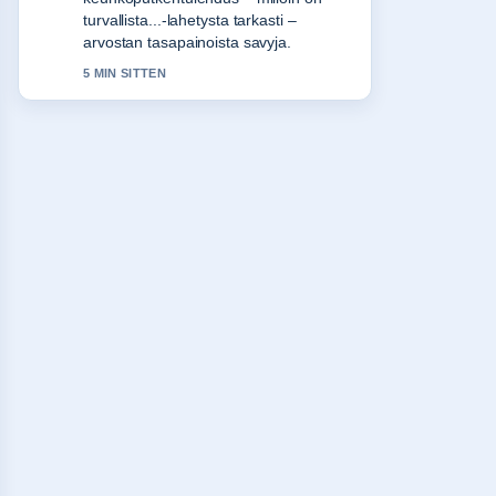
Tarjoukset ja.... Pytkethan taman
livesaikeen ajan tasalla.
7 MIN SITTEN