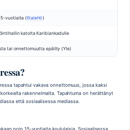
5-vuotiaita (
Iltalehti
)
intihallin katolta Karibiankadulle
osta tai onnettomuutta epäilty (Yle)
ressa?
ressa tapahtui vakava onnettomuus, jossa kaksi
korkealta rakennelmalta. Tapahtuma on herättänyt
diassa että sosiaalisessa mediassa.
mukaan noin 15-vuotiaita koululaisia. Sosiaalisessa