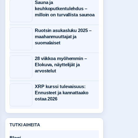
Sauna ja
keuhkoputkentulehdus –
milloin on turvallista saunoa
Ruotsin asukasluku 2025 –
maahanmuuttajat ja
suomalaiset
28 viikkoa myöhemmin –
Elokuva, näyttelijät ja
arvostelut
XRP kurssi tulevaisuus:
Ennusteet ja kannattaako
ostaa 2026
TUTKI AIHEITA
Blogi