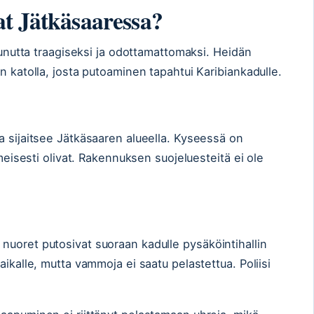
at Jätkäsaaressa?
htunutta traagiseksi ja odottamattomaksi. Heidän
n katolla, josta putoaminen tapahtui Karibiankadulle.
a sijaitsee Jätkäsaaren alueella. Kyseessä on
lmeisesti olivat. Rakennuksen suojeluesteitä ei ole
nuoret putosivat suoraan kadulle pysäköintihallin
aikalle, mutta vammoja ei saatu pelastettua. Poliisi