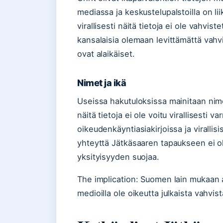
mediassa ja keskustelupalstoilla on lii
virallisesti näitä tietoja ei ole vahvist
kansalaisia olemaan levittämättä vahv
ovat alaikäiset.
Nimet ja ikä
Useissa hakutuloksissa mainitaan nime
näitä tietoja ei ole voitu virallisesti v
oikeudenkäyntiasiakirjoissa ja virallis
yhteyttä Jätkäsaaren tapaukseen ei ole
yksityisyyden suojaa.
The implication: Suomen lain mukaan a
medioilla ole oikeutta julkaista vahvi