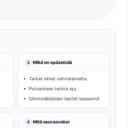
Mikä on epäselvää
2
Tarkat nimet vahvistamatta
Putoamisen tarkka syy
Silminnäkijöiden täydet lausunnot
Mitä seuraavaksi
4