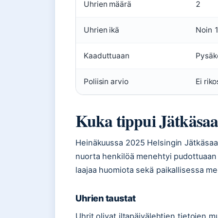
Uhrien määrä
2
Uhrien ikä
Noin 1
Kaaduttuaan
Pysäkö
Poliisin arvio
Ei rik
Kuka tippui Jätkäsaa
Heinäkuussa 2025 Helsingin Jätkäsaa
nuorta henkilöä menehtyi pudottuaan 
laajaa huomiota sekä paikallisessa me
Uhrien taustat
Uhrit olivat iltapäivälehtien tietojen 