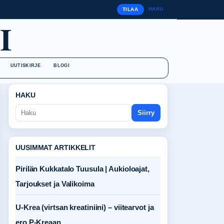
HAKU
TILAA
I
UUTISKIRJE
BLOGI
HAKU
Siirry
UUSIMMAT ARTIKKELIT
Pirilän Kukkatalo Tuusula | Aukioloajat,
Tarjoukset ja Valikoima
U-Krea (virtsan kreatiniini) – viitearvot ja
ero P-Kreaan