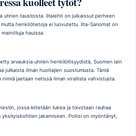
ressa kuolleet tytöt?
ja uhrien taustoista. Iltalehti on julkaissut perheen
ti mutta henkilötietoja ei luovutettu. Ilta-Sanomat on
 mainittuja hauissa.
etty arvauksia uhrien henkilöllisyydistä, Suomen lain
aa julkaista ilman huoltajien suostumusta. Tämä
nimiä jaetaan netissä ilman virallista vahvistusta.
viestin, jossa kiitetään tukea ja toivotaan rauhaa
a yksityiskohtien jakamiseen. Poliisi on myöntänyt,