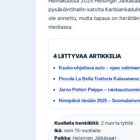
Heinäkuussa 2025 Helsingin Jätkäsaar
pysäköintihallin katolta Karibiankadulle
ole annettu, mutta tapaus on herättän
mediassa.
4 LIITTYVAA ARTIKKELIA
Kauko-ohjattava auto – opas valintaan
Piccola La Bella Trattoria Kalasatama
Jarno Petteri Peippo – raiskaustuomio
Nimipäivä tänään 2025 – Suomalainen j
Kuolleita henkilöitä:
2 nuorta tyttöä ·
Ikä:
noin 15-vuotiaita ·
Paikka:
Helsingin Jätkäsaari ·