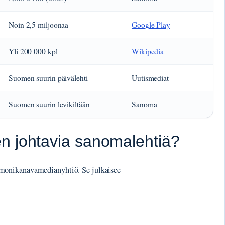
Noin 2,5 miljoonaa
Google Play
Yli 200 000 kpl
Wikipedia
Suomen suurin päivälehti
Uutismediat
Suomen suurin levikiltään
Sanoma
n johtavia sanomalehtiä?
monikanavamedianyhtiö. Se julkaisee