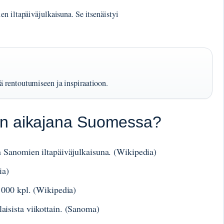
n iltapäiväjulkaisuna. Se itsenäistyi
ä rentoutumiseen ja inspiraatioon.
en aikajana Suomessa?
n Sanomien iltapäiväjulkaisuna. (Wikipedia)
ia)
 000 kpl. (Wikipedia)
isista viikottain. (Sanoma)