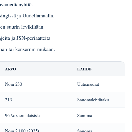
avamedianyhtiö.
singissä ja Uudellamaalla.
en suurin levikiltään.
eita ja JSN-periaatteita.
nan tai konsernin mukaan.
ARVO
LÄHDE
Noin 230
Uutismediat
213
Sanomalehtihaku
96 % suomalaisista
Sanoma
Noin 2 100 (2025)
Sanoma