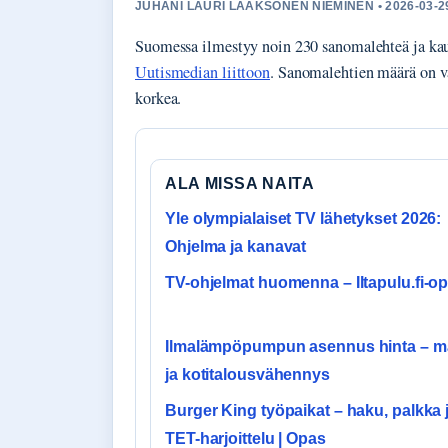
JUHANI LAURI LAAKSONEN NIEMINEN • 2026-03-29
Suomessa ilmestyy noin 230 sanomalehteä ja kau
Uutismedian liittoon
. Sanomalehtien määrä on vä
korkea.
ALA MISSA NAITA
Yle olympialaiset TV lähetykset 2026:
Ohjelma ja kanavat
TV-ohjelmat huomenna – Iltapulu.fi-o
Ilmalämpöpumpun asennus hinta – 
ja kotitalousvähennys
Burger King työpaikat – haku, palkka 
TET-harjoittelu | Opas