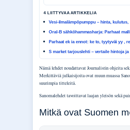
4 LIITTYVAA ARTIKKELIA
Vesi-ilmalämpöpumppu – hinta, kulutus, 
Oral-B sähköhammasharja: Parhaat mallit
Parhaat ek ia ennot: ke to, tyytyväi yy , r
S market tarjouslehti – vertaile hintoja ja
Nämä lehdet noudattavat Journalistin ohjeita sek
Merkittäviä julkaisijoita ovat muun muassa San
suurimpia titteleitä.
Sanomalehdet tavoittavat laajan yleisön sekä paine
Mitkä ovat Suomen m