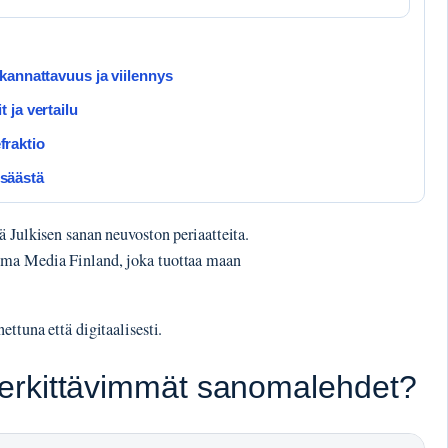
kannattavuus ja viilennys
 ja vertailu
efraktio
 säästä
ä Julkisen sanan neuvoston periaatteita.
oma Media Finland, joka tuottaa maan
ttuna että digitaalisesti.
erkittävimmät sanomalehdet?