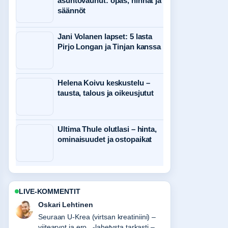
asuntovaunut: opas, hinnat ja
säännöt
Jani Volanen lapset: 5 lasta
Pirjo Longan ja Tinjan kanssa
Helena Koivu keskustelu –
tausta, talous ja oikeusjutut
Ultima Thule olutlasi – hinta,
ominaisuudet ja ostopaikat
LIVE-KOMMENTIT
Sanni Heikkinen
Hyvaa taustoitusta aiheesta Sauna ja
keuhkoputkentulehdus – milloin on