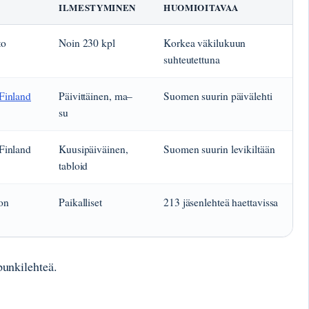
ILMESTYMINEN
HUOMIOITAVAA
to
Noin 230 kpl
Korkea väkilukuun
suhteutettuna
Finland
Päivittäinen, ma–
Suomen suurin päivälehti
su
Finland
Kuusipäiväinen,
Suomen suurin levikiltään
tabloid
ton
Paikalliset
213 jäsenlehteä haettavissa
unkilehteä.