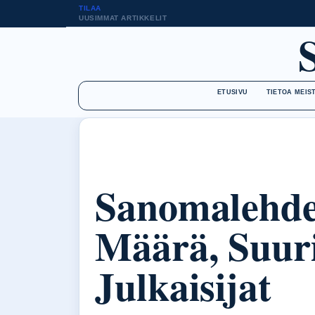
TILAA
UUSIMMAT ARTIKKELIT
ETUSIVU
TIETOA MEIS
Sanomalehde
Määrä, Suur
Julkaisijat