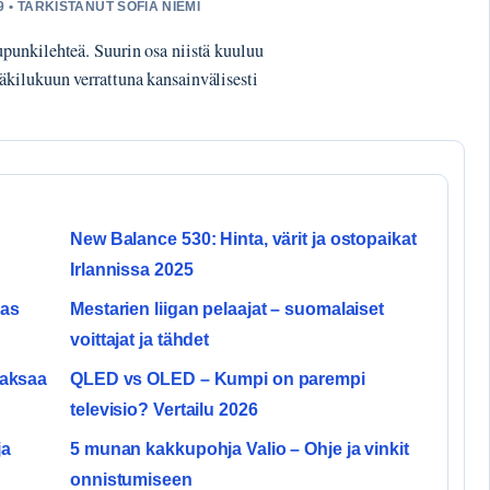
 • TARKISTANUT SOFIA NIEMI
punkilehteä. Suurin osa niistä kuuluu
kilukuun verrattuna kansainvälisesti
New Balance 530: Hinta, värit ja ostopaikat
Irlannissa 2025
pas
Mestarien liigan pelaajat – suomalaiset
voittajat ja tähdet
maksaa
QLED vs OLED – Kumpi on parempi
televisio? Vertailu 2026
ja
5 munan kakkupohja Valio – Ohje ja vinkit
onnistumiseen