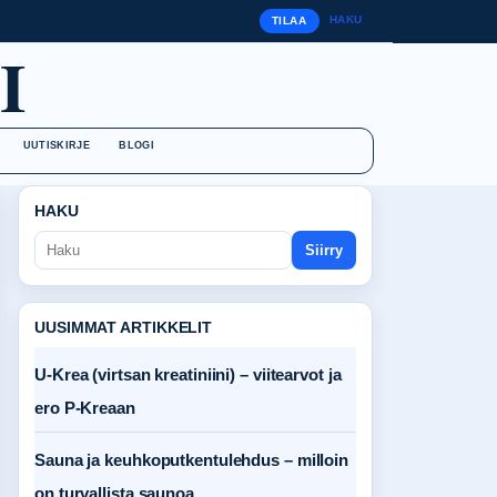
HAKU
TILAA
I
UUTISKIRJE
BLOGI
HAKU
Siirry
UUSIMMAT ARTIKKELIT
U-Krea (virtsan kreatiniini) – viitearvot ja
ero P-Kreaan
Sauna ja keuhkoputkentulehdus – milloin
on turvallista saunoa