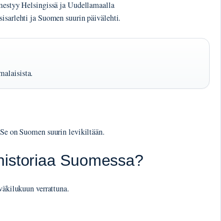
lmestyy Helsingissä ja Uudellamaalla
isarlehti ja Suomen suurin päivälehti.
malaisista.
 Se on Suomen suurin levikiltään.
historiaa Suomessa?
väkilukuun verrattuna.