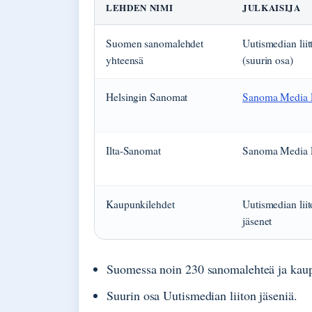
LEHDEN NIMI
JULKAISIJA
Suomen sanomalehdet
Uutismedian liit
yhteensä
(suurin osa)
Helsingin Sanomat
Sanoma Media 
Ilta-Sanomat
Sanoma Media 
Kaupunkilehdet
Uutismedian lii
jäsenet
Suomessa noin 230 sanomalehteä ja kaup
Suurin osa Uutismedian liiton jäseniä.