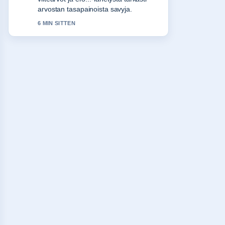
turvallista.... Pytkethan taman
livesaikeen ajan tasalla.
8 MIN SITTEN