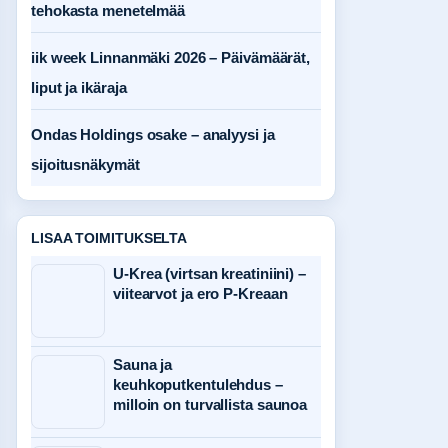
tehokasta menetelmää
iik week Linnanmäki 2026 – Päivämäärät,
liput ja ikäraja
Ondas Holdings osake – analyysi ja
sijoitusnäkymät
LISAA TOIMITUKSELTA
U-Krea (virtsan kreatiniini) –
viitearvot ja ero P-Kreaan
Sauna ja
keuhkoputkentulehdus –
milloin on turvallista saunoa