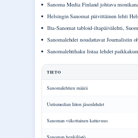
Sanoma Media Finland johtava monikan
Helsingin Sanomat päivittäinen lehti Hel
Ilta-Sanomat tabloid-iltapäivälehti, Suom
Sanomalehdet noudattavat Journalistin ohj
Sanomalehtihaku listaa lehdet paikkakun
TIETO
Sanomalehtien määrä
Uutismedian liiton jäsenlehdet
Sanoman viikottainen kattavuus
Sanoman henkilöstö