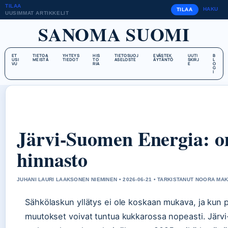
TILAA
HAKU
TILAA
UUSIMMAT ARTIKKELIT
SANOMA SUOMI
ET
TIETOA
YHTEYS
HIS
TIETOSUOJ
EVÄSTEK
UUTI
B
USI
MEISTÄ
TIEDOT
TO
ASELOSTE
ÄYTÄNTÖ
SKIRJ
L
VU
RIA
E
O
G
I
Järvi-Suomen Energia: o
hinnasto
JUHANI LAURI LAAKSONEN NIEMINEN • 2026-06-21 • TARKISTANUT NOORA MAK
Sähkölaskun yllätys ei ole koskaan mukava, ja kun p
muutokset voivat tuntua kukkarossa nopeasti. Jär