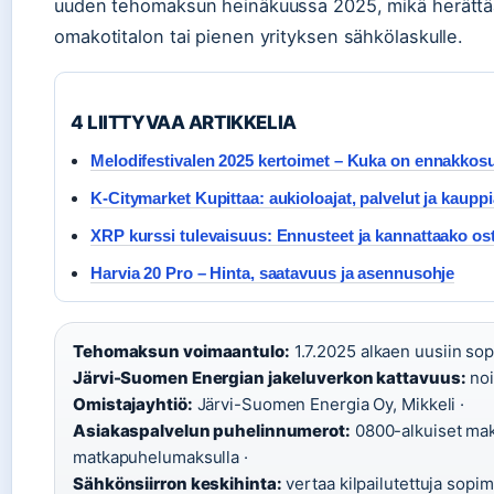
uuden tehomaksun heinäkuussa 2025, mikä herättää 
omakotitalon tai pienen yrityksen sähkölaskulle.
4 LIITTYVAA ARTIKKELIA
Melodifestivalen 2025 kertoimet – Kuka on ennakkos
K-Citymarket Kupittaa: aukioloajat, palvelut ja kaupp
XRP kurssi tulevaisuus: Ennusteet ja kannattaako os
Harvia 20 Pro – Hinta, saatavuus ja asennusohje
Tehomaksun voimaantulo:
1.7.2025 alkaen uusiin sop
Järvi-Suomen Energian jakeluverkon kattavuus:
noi
Omistajayhtiö:
Järvi-Suomen Energia Oy, Mikkeli ·
Asiakaspalvelun puhelinnumerot:
0800-alkuiset mak
matkapuhelumaksulla ·
Sähkönsiirron keskihinta:
vertaa kilpailutettuja sopi