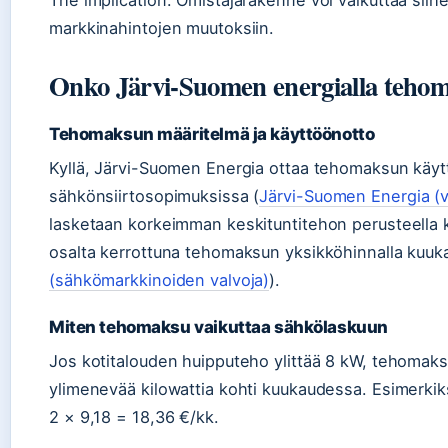
The implication: Omistajarakenne voi vaikuttaa siih
markkinahintojen muutoksiin.
Onko Järvi-Suomen energialla teho
Tehomaksun määritelmä ja käyttöönotto
Kyllä, Järvi-Suomen Energia ottaa tehomaksun käyt
sähkönsiirtosopimuksissa (
Järvi-Suomen Energia (v
lasketaan korkeimman keskituntitehon perusteella 
osalta kerrottuna tehomaksun yksikköhinnalla kuuk
(sähkömarkkinoiden valvoja)
).
Miten tehomaksu vaikuttaa sähkölaskuun
Jos kotitalouden huipputeho ylittää 8 kW, tehomaksu
ylimenevää kilowattia kohti kuukaudessa. Esimerkik
2 × 9,18 = 18,36 €/kk.