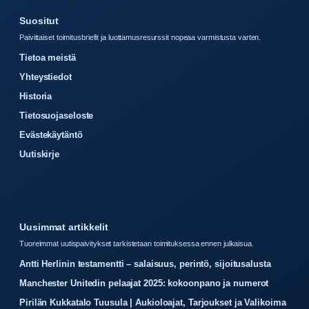
Suositut
Paivittaiset toimitusbriefit ja luottamusresurssit nopeaa varmistusta varten.
Tietoa meistä
Yhteystiedot
Historia
Tietosuojaseloste
Evästekäytäntö
Uutiskirje
Uusimmat artikkelit
Tuoreimmat uutispaivitykset tarkistetaan toimituksessa ennen julkaisua.
Antti Herlinin testamentti – salaisuus, perintö, sijoitusalusta
Manchester Unitedin pelaajat 2025: kokoonpano ja numerot
Pirilän Kukkatalo Tuusula | Aukioloajat, Tarjoukset ja Valikoima