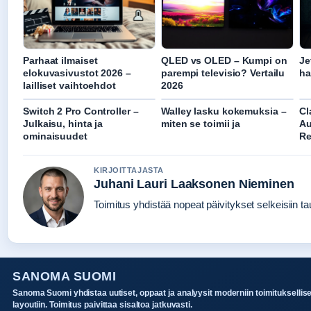
Parhaat ilmaiset
QLED vs OLED – Kumpi on
Je
elokuvasivustot 2026 –
parempi televisio? Vertailu
ha
lailliset vaihtoehdot
2026
Switch 2 Pro Controller –
Walley lasku kokemuksia –
Cl
Julkaisu, hinta ja
miten se toimii ja
Au
ominaisuudet
Re
KIRJOITTAJASTA
Juhani Lauri Laaksonen Nieminen
Toimitus yhdistää nopeat päivitykset selkeisiin tau
SANOMA SUOMI
Sanoma Suomi yhdistaa uutiset, oppaat ja analyysit moderniin toimituksellis
layoutiin. Toimitus paivittaa sisaltoa jatkuvasti.