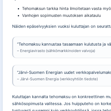
Tehomaksun tarkka hinta ilmoitetaan vasta m
Vanhojen sopimusten muutoksen aikataulu
Näiden epäselvyyksien vuoksi kuluttajan on seuratta
”Tehomaksu kannustaa tasaamaan kulutusta ja v
– Energiavirasto (sähkömarkkinoiden valvoja)
”Järvi-Suomen Energian uudet verkkopalvelumaksu
– Järvi-Suomen Energia (verkkoyhtiön tiedote)
Kuluttajan kannalta tehomaksu on konkreettinen mu
sähkösopimusta valitessa. Jos huipputeho on korke
tuntuvasti suurempi kuin verkkoyhtiössä, jossa te