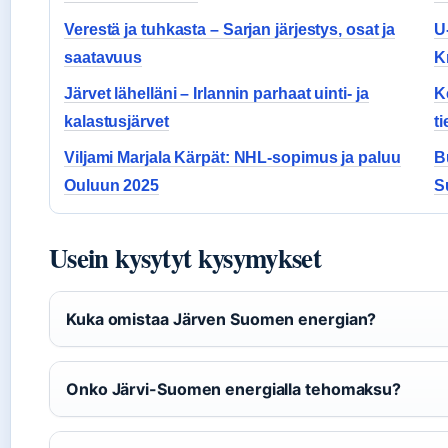
Verestä ja tuhkasta – Sarjan järjestys, osat ja
U-
saatavuus
K
Järvet lähelläni – Irlannin parhaat uinti- ja
K
kalastusjärvet
t
Viljami Marjala Kärpät: NHL-sopimus ja paluu
B
Ouluun 2025
S
Usein kysytyt kysymykset
Kuka omistaa Järven Suomen energian?
Onko Järvi-Suomen energialla tehomaksu?