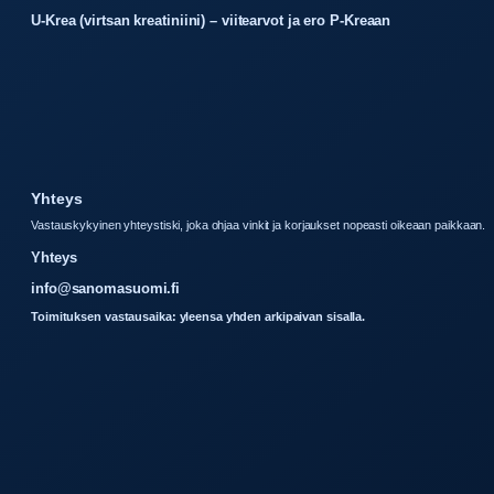
U-Krea (virtsan kreatiniini) – viitearvot ja ero P-Kreaan
Yhteys
Vastauskykyinen yhteystiski, joka ohjaa vinkit ja korjaukset nopeasti oikeaan paikkaan.
Yhteys
info@sanomasuomi.fi
Toimituksen vastausaika: yleensa yhden arkipaivan sisalla.