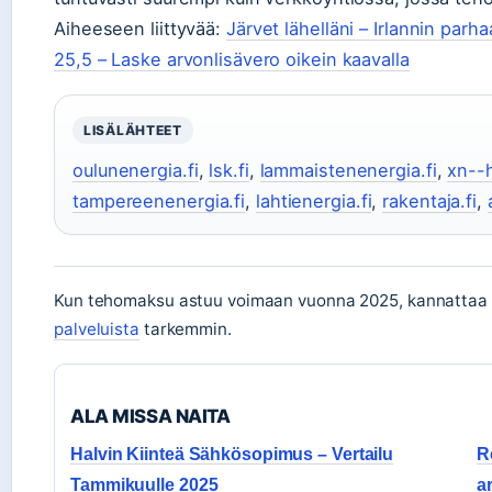
Aiheeseen liittyvää:
Järvet lähelläni – Irlannin parha
25,5 – Laske arvonlisävero oikein kaavalla
LISÄLÄHTEET
oulunenergia.fi
,
lsk.fi
,
lammaistenenergia.fi
,
xn--
tampereenenergia.fi
,
lahtienergia.fi
,
rakentaja.fi
,
Kun tehomaksu astuu voimaan vuonna 2025, kannattaa
palveluista
tarkemmin.
ALA MISSA NAITA
Halvin Kiinteä Sähkösopimus – Vertailu
R
Tammikuulle 2025
a