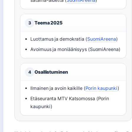
satama-aluetta (
SuomiAreena
)
Teema 2025
3
Luottamus ja demokratia (
SuomiAreena
)
Avoimuus ja moniäänisyys (SuomiAreena)
Osallistuminen
4
Ilmainen ja avoin kaikille (
Porin kaupunki
)
Etäseuranta MTV Katsomossa (Porin
kaupunki)