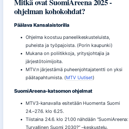
Mitkä ovat SuomiAreena 2025 -
ohjelman kohokohdat?
Päälava Kansalaistorilla
Ohjelma koostuu paneelikeskusteluista,
puheista ja työpajoista. (Porin kaupunki)
Mukana on poliitikkoja, yritysjohtajia ja
järjestötoimijoita.
MTV:n järjestämä puheenjohtajatentti on yksi
päätapahtumista. (
MTV Uutiset
)
SuomiAreena-katsomon ohjelmat
MTV3-kanavalla esitetään Huomenta Suomi
24.–27.6. klo 6.25.
Tiistaina 24.6. klo 21.00 nähdään “SuomiAreena:
Turvallinen Suomi 2030?” –keskustelu.