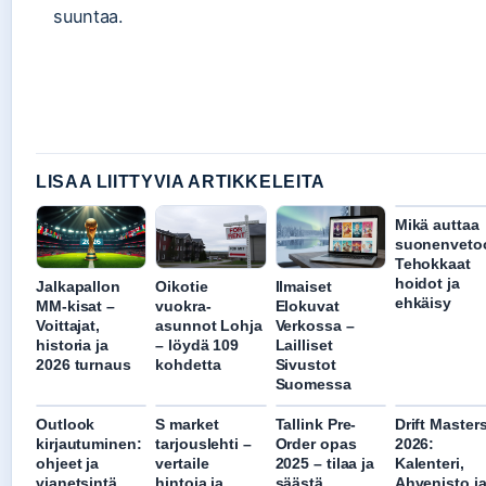
suuntaa.
LISAA LIITTYVIA ARTIKKELEITA
Mikä auttaa
suonenveto
Tehokkaat
hoidot ja
Jalkapallon
Oikotie
Ilmaiset
ehkäisy
MM-kisat –
vuokra-
Elokuvat
Voittajat,
asunnot Lohja
Verkossa –
historia ja
– löydä 109
Lailliset
2026 turnaus
kohdetta
Sivustot
Suomessa
Outlook
S market
Tallink Pre-
Drift Master
kirjautuminen:
tarjouslehti –
Order opas
2026:
ohjeet ja
vertaile
2025 – tilaa ja
Kalenteri,
vianetsintä
hintoja ja
säästä
Ahvenisto j