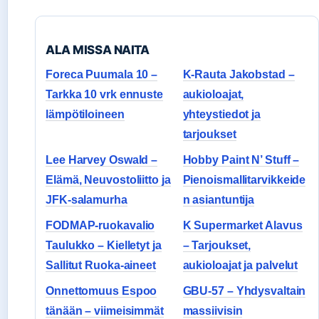
ALA MISSA NAITA
Foreca Puumala 10 –
K-Rauta Jakobstad –
Tarkka 10 vrk ennuste
aukioloajat,
lämpötiloineen
yhteystiedot ja
tarjoukset
Lee Harvey Oswald –
Hobby Paint N’ Stuff –
Elämä, Neuvostoliitto ja
Pienoismallitarvikkeide
JFK-salamurha
n asiantuntija
FODMAP-ruokavalio
K Supermarket Alavus
Taulukko – Kielletyt ja
– Tarjoukset,
Sallitut Ruoka-aineet
aukioloajat ja palvelut
Onnettomuus Espoo
GBU-57 – Yhdysvaltain
tänään – viimeisimmät
massiivisin