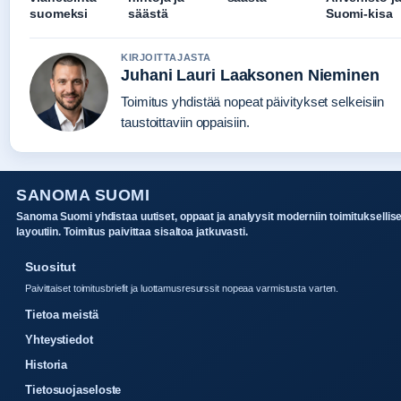
suomeksi
säästä
Suomi-kisa
KIRJOITTAJASTA
Juhani Lauri Laaksonen Nieminen
Toimitus yhdistää nopeat päivitykset selkeisiin
taustoittaviin oppaisiin.
SANOMA SUOMI
Sanoma Suomi yhdistaa uutiset, oppaat ja analyysit moderniin toimituksellis
layoutiin. Toimitus paivittaa sisaltoa jatkuvasti.
Suositut
Paivittaiset toimitusbriefit ja luottamusresurssit nopeaa varmistusta varten.
Tietoa meistä
Yhteystiedot
Historia
Tietosuojaseloste