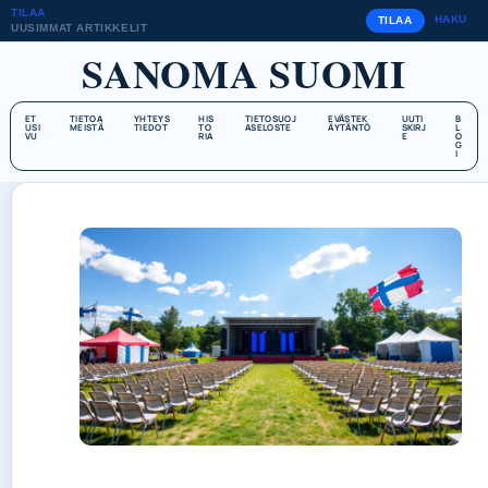
TILAA
HAKU
TILAA
UUSIMMAT ARTIKKELIT
SANOMA SUOMI
ET
TIETOA
YHTEYS
HIS
TIETOSUOJ
EVÄSTEK
UUTI
B
USI
MEISTÄ
TIEDOT
TO
ASELOSTE
ÄYTÄNTÖ
SKIRJ
L
VU
RIA
E
O
G
I