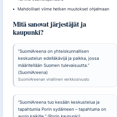
Mahdolliset viime hetken muutokset ohjelmaan
Mitä sanovat järjestäjät ja
kaupunki?
”SuomiAreena on yhteiskunnallisen
keskustelun edelläkävijä ja paikka, jossa
määritellään Suomen tulevaisuutta.”
(SuomiAreena)
SuomiAreenan virallinen verkkosivusto
”SuomiAreena tuo kesään keskustelua ja
tapahtumia Porin sydämeen – tapahtuma on
avoin kaikille.” (Porin kaupunki)