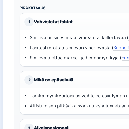
PIKAKATSAUS
Vahvistetut faktat
1
Sinilevä on sinivihreää, vihreää tai kellertävää (
Lasitesti erottaa sinilevän viherlevästä (
Kuono.f
Sinilevä tuottaa maksa- ja hermomyrkkyjä (
Fir
Mikä on epäselvää
2
Tarkka myrkkypitoisuus vaihtelee esiintymän 
Altistumisen pitkäaikaisvaikutuksia tunnetaan 
Aikajanasignaali
3