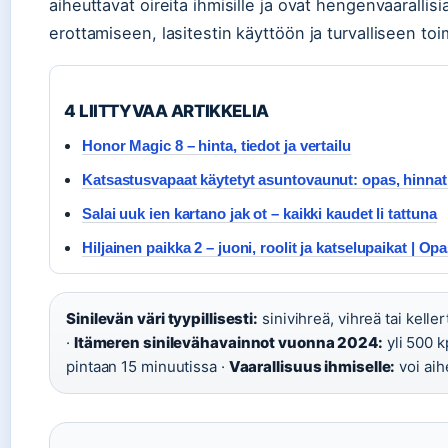
aiheuttavat oireita ihmisille ja ovat hengenvaarallisi
erottamiseen, lasitestin käyttöön ja turvalliseen toi
4 LIITTYVAA ARTIKKELIA
Honor Magic 8 – hinta, tiedot ja vertailu
Katsastusvapaat käytetyt asuntovaunut: opas, hinnat
Salai uuk ien kartano jak ot – kaikki kaudet li tattuna
Hiljainen paikka 2 – juoni, roolit ja katselupaikat | Op
Sinilevän väri tyypillisesti:
sinivihreä, vihreä tai keller
·
Itämeren sinilevähavainnot vuonna 2024:
yli 500 k
pintaan 15 minuutissa ·
Vaarallisuus ihmiselle:
voi aih