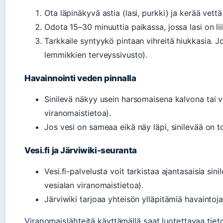
Ota läpinäkyvä astia (lasi, purkki) ja kerää vettä
Odota 15–30 minuuttia paikassa, jossa lasi on l
Tarkkaile syntyykö pintaan vihreitä hiukkasia. J
lemmikkien terveyssivusto).
Havainnointi veden pinnalla
Sinilevä näkyy usein harsomaisena kalvona tai vih
viranomaistietoa).
Jos vesi on sameaa eikä näy läpi, sinilevää on t
Vesi.fi ja Järviwiki-seuranta
Vesi.fi-palvelusta voit tarkistaa ajantasaisia si
vesialan viranomaistietoa).
Järviwiki tarjoaa yhteisön ylläpitämiä havaintoja
Viranomaislähteitä käyttämällä saat luotettavaa tiet