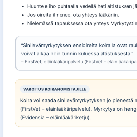
Huuhtele iho puhtaalla vedellä heti altistuksen j
Jos oireita ilmenee, ota yhteys lääkäriin.
Nielemässä tapauksessa ota yhteys Myrkytysti
“Sinilevämyrkytyksen ensioireita koiralla ovat rau
voivat alkaa noin tunnin kuluessa altistuksesta.”
– FirstVet, eläinlääkäripalvelu (FirstVet – eläinlääkäripa
VAROITUS KOIRANOMISTAJILLE
Koira voi saada sinilevämyrkytyksen jo pienestä 
(FirstVet – eläinlääkäripalvelu). Myrkytys on heng
(Evidensia – eläinlääkäriketju).