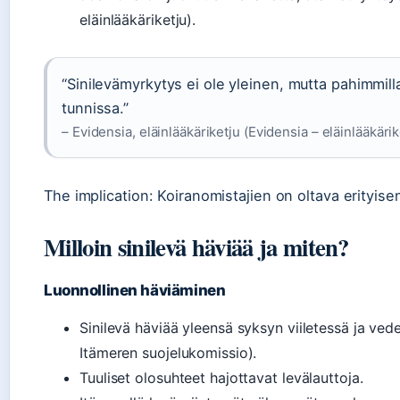
eläinlääkäriketju).
“Sinilevämyrkytys ei ole yleinen, mutta pahimmill
tunnissa.”
– Evidensia, eläinlääkäriketju (Evidensia – eläinlääkärik
The implication: Koiranomistajien on oltava erityise
Milloin sinilevä häviää ja miten?
Luonnollinen häviäminen
Sinilevä häviää yleensä syksyn viiletessä ja ve
Itämeren suojelukomissio).
Tuuliset olosuhteet hajottavat levälauttoja.