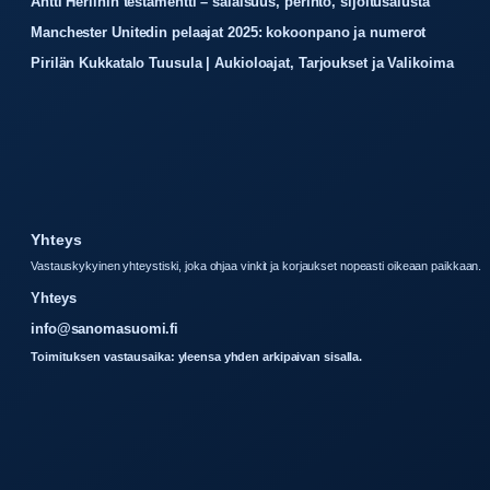
Antti Herlinin testamentti – salaisuus, perintö, sijoitusalusta
Manchester Unitedin pelaajat 2025: kokoonpano ja numerot
Pirilän Kukkatalo Tuusula | Aukioloajat, Tarjoukset ja Valikoima
Yhteys
Vastauskykyinen yhteystiski, joka ohjaa vinkit ja korjaukset nopeasti oikeaan paikkaan.
Yhteys
info@sanomasuomi.fi
Toimituksen vastausaika: yleensa yhden arkipaivan sisalla.