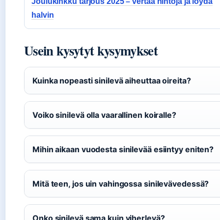
Joulukinkku tarjous 2025 – vertaa hintoja ja löydä
halvin
Usein kysytyt kysymykset
Kuinka nopeasti sinilevä aiheuttaa oireita?
Voiko sinilevä olla vaarallinen koiralle?
Mihin aikaan vuodesta sinilevää esiintyy eniten?
Mitä teen, jos uin vahingossa sinilevävedessä?
Onko sinilevä sama kuin viherlevä?