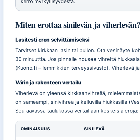
kerro myrkyllisyydestä.
Miten erottaa sinilevän ja viherlevän
Lasitesti eron selvittämiseksi
Tarvitset kirkkaan lasin tai pullon. Ota vesinäyte ko
30 minuuttia. Jos pinnalle nousee vihreitä hiukkasi
(Kuono.fi – lemmikkien terveyssivusto). Viherlevä j
Värin ja rakenteen vertailu
Viherlevä on yleensä kirkkaanvihreää, mielemmaista j
on sameampi, sinivihreä ja kelluvilla hiukkasilla (Ves
Seuraavassa taulukossa vertaillaan keskeisiä eroja:
OMINAISUUS
SINILEVÄ