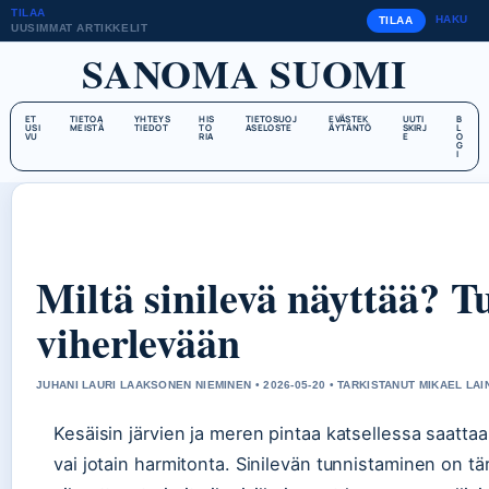
TILAA
HAKU
TILAA
UUSIMMAT ARTIKKELIT
SANOMA SUOMI
ET
TIETOA
YHTEYS
HIS
TIETOSUOJ
EVÄSTEK
UUTI
B
USI
MEISTÄ
TIEDOT
TO
ASELOSTE
ÄYTÄNTÖ
SKIRJ
L
VU
RIA
E
O
G
I
Miltä sinilevä näyttää? T
viherlevään
JUHANI LAURI LAAKSONEN NIEMINEN • 2026-05-20 • TARKISTANUT MIKAEL LAI
Kesäisin järvien ja meren pintaa katsellessa saattaa
vai jotain harmitonta. Sinilevän tunnistaminen on tä