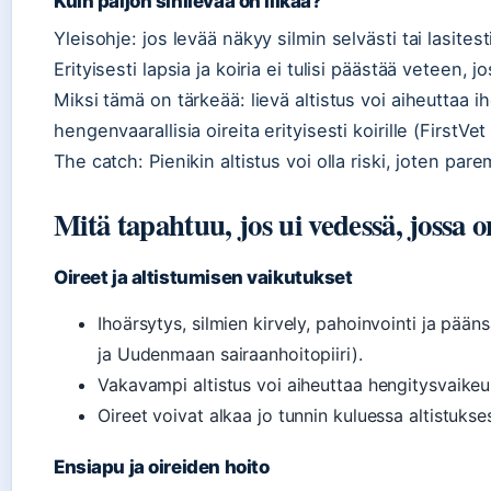
Kuin paljon sinilevää on liikaa?
Yleisohje: jos levää näkyy silmin selvästi tai lasitesti
Erityisesti lapsia ja koiria ei tulisi päästää veteen, 
Miksi tämä on tärkeää: lievä altistus voi aiheuttaa ih
hengenvaarallisia oireita erityisesti koirille (FirstVet
The catch: Pienikin altistus voi olla riski, joten par
Mitä tapahtuu, jos ui vedessä, jossa o
Oireet ja altistumisen vaikutukset
Ihoärsytys, silmien kirvely, pahoinvointi ja pään
ja Uudenmaan sairaanhoitopiiri).
Vakavampi altistus voi aiheuttaa hengitysvaikeu
Oireet voivat alkaa jo tunnin kuluessa altistukses
Ensiapu ja oireiden hoito