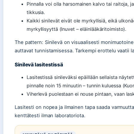
Pinnalla voi olla harsomainen kalvo tai raitoja, j
tikkusia.
Kaikki sinilevät eivät ole myrkyllisiä, eikä ulko
myrkyllisyyttä (Inuvet – eläinlääkäritoimisto).
The pattern: Sinilevä on visuaalisesti monimuotoinen,
auttavat tunnistamisessa. Tarkempi erottelu vaatii la
Sinilevä lasitestissä
Lasitestissä sinileväksi epäillään sellaista näyt
pinnalle noin 15 minuutin – tunnin kuluessa (Kuo
Viherlevä puolestaan ei nouse pintaan, vaan lask
Lasitesti on nopea ja ilmainen tapa saada varmuutt
kenttätesti ilman laboratoriota.