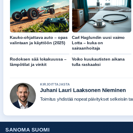
Kauko-ohjattava auto – opas
Carl Haglundin uusi vaimo
valintaan ja käyttöön (2025)
Lotta – kuka on
sairaanhoitaja
Rodoksen sää lokakuussa –
Voiko kuukautisten aikana
lämpötilat ja vinkit
tulla raskaaksi
KIRJOITTAJASTA
Juhani Lauri Laaksonen Nieminen
Toimitus yhdistää nopeat päivitykset selkeisiin tau
SANOMA SUOMI