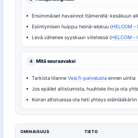
Ensimmäiset havainnot Itämerellä: kesäkuun al
Esiintymisen huippu: heinä–elokuu (
HELCOM – I
Levä vähenee syyskuun viiletessä (
HELCOM – I
Mitä seuraavaksi
4
Tarkista tilanne
Vesi.fi-palvelusta
ennen uintia
Jos epäilet altistumista, huuhtele iho ja ota yhte
Koiran altistuessa ota heti yhteys eläinlääkäriin 
OMINAISUUS
TIETO