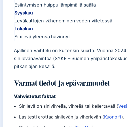
Esiintymisen huippu lämpimällä säällä
Syyskuu
Levälauttojen väheneminen veden viiletessä
Lokakuu
Sinilevä yleensä hävinnyt
Ajallinen vaihtelu on kuitenkin suurta. Vuonna 2024 I
sinilevähavaintoa (SYKE – Suomen ympäristökeskus),
pitkän ajan kesällä.
Varmat tiedot ja epävarmuudet
Vahvistetut faktat
Sinilevä on sinivihreää, vihreää tai kellertävää (
Vesi
Lasitesti erottaa sinilevän ja viherlevän (
Kuono.fi
).