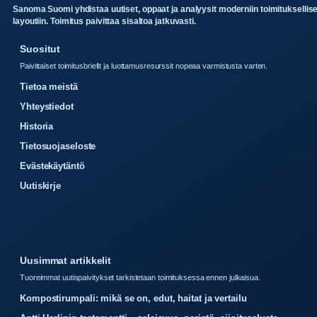
Sanoma Suomi yhdistaa uutiset, oppaat ja analyysit moderniin toimituksellis
layoutiin. Toimitus paivittaa sisaltoa jatkuvasti.
Suositut
Paivittaiset toimitusbriefit ja luottamusresurssit nopeaa varmistusta varten.
Tietoa meistä
Yhteystiedot
Historia
Tietosuojaseloste
Evästekäytäntö
Uutiskirje
Uusimmat artikkelit
Tuoreimmat uutispaivitykset tarkistetaan toimituksessa ennen julkaisua.
Kompostirumpali: mikä se on, edut, haitat ja vertailu