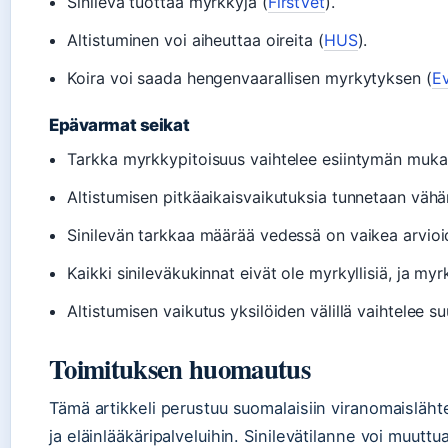
Sinilevä tuottaa myrkkyjä (
FirstVet
).
Altistuminen voi aiheuttaa oireita (
HUS
).
Koira voi saada hengenvaarallisen myrkytyksen (
Ev
Epävarmat seikat
Tarkka myrkkypitoisuus vaihtelee esiintymän muka
Altistumisen pitkäaikaisvaikutuksia tunnetaan vähä
Sinilevän tarkkaa määrää vedessä on vaikea arvioi
Kaikki sinileväkukinnat eivät ole myrkyllisiä, ja myr
Altistumisen vaikutus yksilöiden välillä vaihtelee su
Toimituksen huomautus
Tämä artikkeli perustuu suomalaisiin viranomaisläh
ja eläinlääkäripalveluihin. Sinilevätilanne voi muuttu