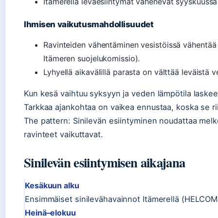
Itämerellä leväesiintymät vähenevät syyskuussa
Ihmisen vaikutusmahdollisuudet
Ravinteiden vähentäminen vesistöissä vähentää e
Itämeren suojelukomissio).
Lyhyellä aikavälillä parasta on välttää leväistä ve
Kun kesä vaihtuu syksyyn ja veden lämpötila laskee 
Tarkkaa ajankohtaa on vaikea ennustaa, koska se rii
The pattern: Sinilevän esiintyminen noudattaa melko
ravinteet vaikuttavat.
Sinilevän esiintymisen aikajana
Kesäkuun alku
Ensimmäiset sinilevähavainnot Itämerellä (HELCOM
Heinä–elokuu