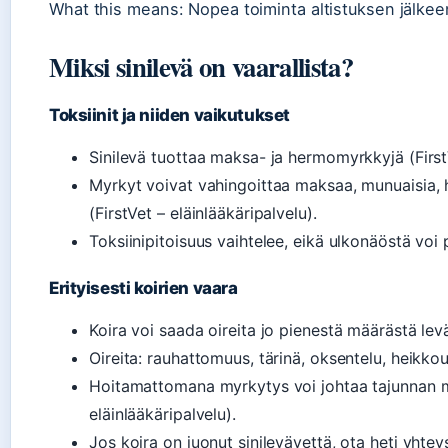
What this means: Nopea toiminta altistuksen jälkee
Miksi sinilevä on vaarallista?
Toksiinit ja niiden vaikutukset
Sinilevä tuottaa maksa- ja hermomyrkkyjä (FirstV
Myrkyt voivat vahingoittaa maksaa, munuaisia, 
(FirstVet – eläinlääkäripalvelu).
Toksiinipitoisuus vaihtelee, eikä ulkonäöstä voi 
Erityisesti koirien vaara
Koira voi saada oireita jo pienestä määrästä levä
Oireita: rauhattomuus, tärinä, oksentelu, heikkou
Hoitamattomana myrkytys voi johtaa tajunnan m
eläinlääkäripalvelu).
Jos koira on juonut sinilevävettä, ota heti yhteys