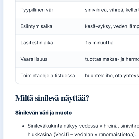
Tyypillinen väri
sinivihreä, vihreä, kelle
Esiintymisaika
kesä–syksy, veden lämpö
Lasitestin aika
15 minuuttia
Vaarallisuus
tuottaa maksa- ja herm
Toimintaohje altistuessa
huuhtele iho, ota yhteys
Miltä sinilevä näyttää?
Sinilevän väri ja muoto
Sinileväkukinta näkyy vedessä vihreinä, sinivihre
hiukkasina (Vesi.fi – vesialan viranomaistietoa).