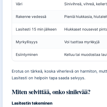
Väri
Sinivihreä, vihreä, keller
Rakenne vedessä
Pieniä hiukkasia, hiutalei
Lasitesti 15 min jälkeen
Hiukkaset nousevat pint
Myrkyllisyys
Voi tuottaa myrkkyjä
Esiintyminen
Kelluu tai muodostaa lau
Erotus on tärkeä, koska viherlevä on harmiton, mutta
Lasitesti on helpoin tapa saada selvyys.
Miten selvittää, onko sinilevää?
Lasitestin tekeminen