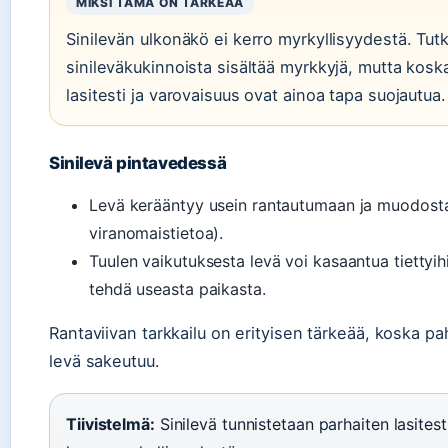
MIKSI TÄMÄ ON TÄRKEÄÄ
Sinilevän ulkonäkö ei kerro myrkyllisyydestä. T
sinileväkukinnoista sisältää myrkkyjä, mutta koska
lasitesti ja varovaisuus ovat ainoa tapa suojautua.
Sinilevä pintavedessä
Levä kerääntyy usein rantautumaan ja muodostaa 
viranomaistietoa).
Tuulen vaikutuksesta levä voi kasaantua tiettyihi
tehdä useasta paikasta.
Rantaviivan tarkkailu on erityisen tärkeää, koska p
levä sakeutuu.
Tiivistelmä:
Sinilevä tunnistetaan parhaiten lasitesti