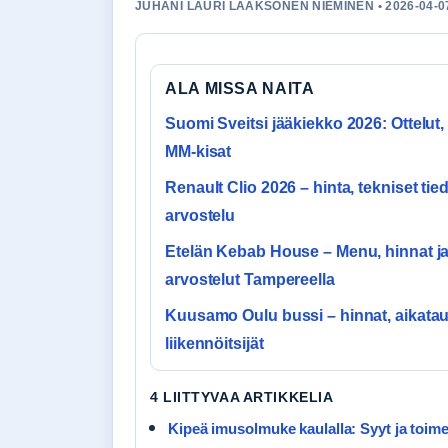
JUHANI LAURI LAAKSONEN NIEMINEN • 2026-04-07
ALA MISSA NAITA
Suomi Sveitsi jääkiekko 2026: Ottelut,
MM-kisat
Renault Clio 2026 – hinta, tekniset tied
arvostelu
Etelän Kebab House – Menu, hinnat j
arvostelut Tampereella
Kuusamo Oulu bussi – hinnat, aikataul
liikennöitsijät
4 LIITTYVAA ARTIKKELIA
Kipeä imusolmuke kaulalla: Syyt ja toimet