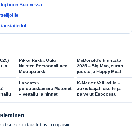
n adoptioon Suomessa
telijoille
 taustatiedot
025) –
Pikku Riikka Oulu –
McDonald’s hinnasto
t ja
Naisten Persoonallinen
2025 – Big Mac, euron
Muotiputiikki
juusto ja Happy Meal
Langaton
K-Market Vallikallio –
a:
peruutuskamera Motonet
aukioloajat, osoite ja
rtailu
– vertailu ja hinnat
palvelut Espoossa
 Nieminen
et selkeisiin taustoittaviin oppaisiin.