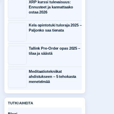
XRP kurssi tulevaisuus:
Ennusteet ja kannattaako
ostaa 2026
Kela opintotuki tuloraja 2025 –
Paljonko saa tienata
Tallink Pre-Order opas 2025 –
tilaa ja säästä
Meditaatiotekniikat
ahdistukseen – 5 tehokasta
menetelmää
TUTKI AIHEITA
Blogi