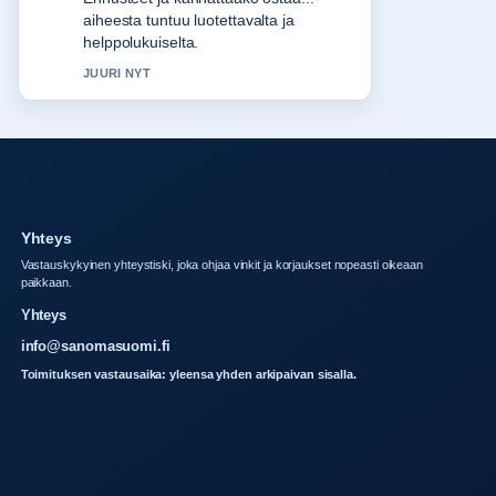
suomalaiset. Useampien medioiden
tulisi kirjoittaa nain.
3 MIN SITTEN
Yhteys
Vastauskykyinen yhteystiski, joka ohjaa vinkit ja korjaukset nopeasti oikeaan
paikkaan.
Yhteys
info@sanomasuomi.fi
Toimituksen vastausaika: yleensa yhden arkipaivan sisalla.