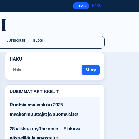
HAKU
TILAA
I
UUTISKIRJE
BLOGI
HAKU
Siirry
UUSIMMAT ARTIKKELIT
Ruotsin asukasluku 2025 –
maahanmuuttajat ja suomalaiset
28 viikkoa myöhemmin – Elokuva,
näyttelijät ja arvostelut