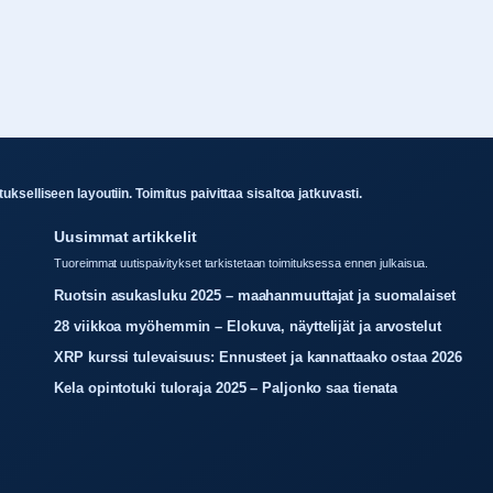
kselliseen layoutiin. Toimitus paivittaa sisaltoa jatkuvasti.
Uusimmat artikkelit
Tuoreimmat uutispaivitykset tarkistetaan toimituksessa ennen julkaisua.
Ruotsin asukasluku 2025 – maahanmuuttajat ja suomalaiset
28 viikkoa myöhemmin – Elokuva, näyttelijät ja arvostelut
XRP kurssi tulevaisuus: Ennusteet ja kannattaako ostaa 2026
Kela opintotuki tuloraja 2025 – Paljonko saa tienata