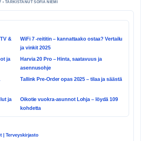
 • TARKISTANUT SOFIA NIEMI
 TV &
WiFi 7 -reititin – kannattaako ostaa? Vertailu
ja vinkit 2025
ot ja
Harvia 20 Pro – Hinta, saatavuus ja
asennusohje
a
Tallink Pre-Order opas 2025 – tilaa ja säästä
ut ja
Oikotie vuokra-asunnot Lohja – löydä 109
kohdetta
 | Terveyskirjasto