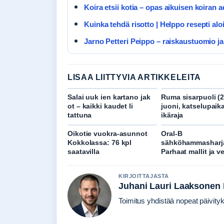
Koira etsii kotia – opas aikuisen koira
Kuinka tehdä risotto | Helppo resepti aloit
Jarno Petteri Peippo – raiskaustuomio ja
LISAA LIITTYVIA ARTIKKELEITA
Salai uuk ien kartano jak
Ruma sisarpuoli (2
ot – kaikki kaudet li
juoni, katselupaika
tattuna
ikäraja
Oikotie vuokra-asunnot
Oral-B
Kokkolassa: 76 kpl
sähköhammasharj
saatavilla
Parhaat mallit ja ve
KIRJOITTAJASTA
Juhani Lauri Laaksonen
Toimitus yhdistää nopeat päivityks