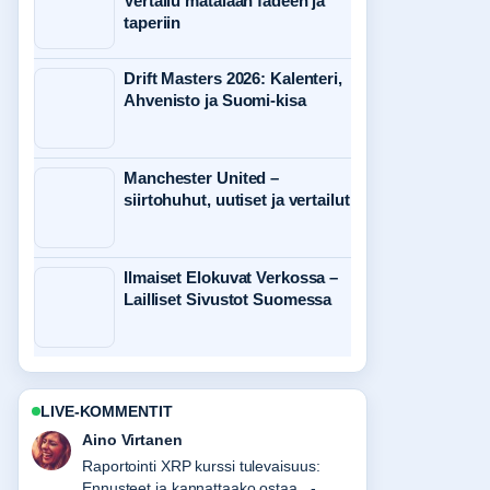
Vertailu matalaan fadeen ja
taperiin
Drift Masters 2026: Kalenteri,
Ahvenisto ja Suomi-kisa
Manchester United –
siirtohuhut, uutiset ja vertailut
Ilmaiset Elokuvat Verkossa –
Lailliset Sivustot Suomessa
LIVE-KOMMENTIT
Elias Korhonen
Vahvaa tarkistustyota liittyen Ruotsin
asukasluku 2025 – maahanmuuttajat ja