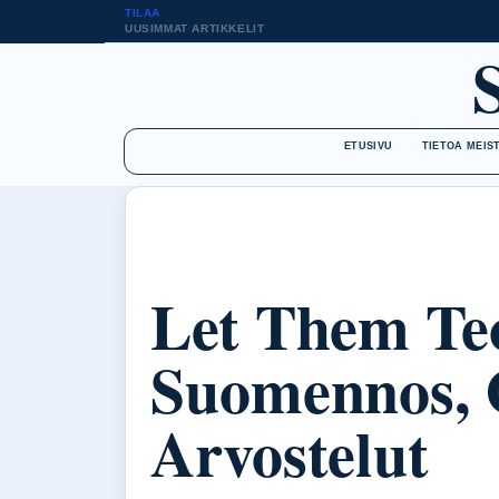
TILAA
UUSIMMAT ARTIKKELIT
ETUSIVU
TIETOA MEIS
Let Them Teo
Suomennos, 
Arvostelut