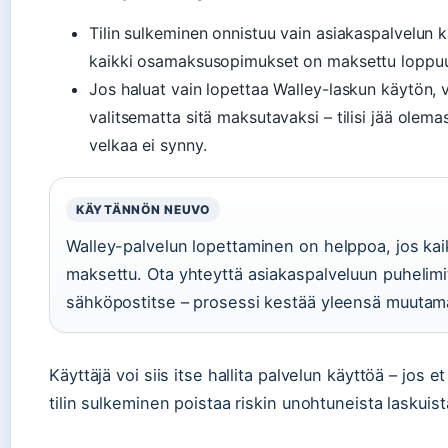
Tilin sulkeminen onnistuu vain asiakaspalvelun k
kaikki osamaksusopimukset on maksettu loppu
Jos haluat vain lopettaa Walley-laskun käytön, vo
valitsematta sitä maksutavaksi – tilisi jää olema
velkaa ei synny.
KÄYTÄNNÖN NEUVO
Walley-palvelun lopettaminen on helppoa, jos kai
maksettu. Ota yhteyttä asiakaspalveluun puhelimi
sähköpostitse – prosessi kestää yleensä muutam
Käyttäjä voi siis itse hallita palvelun käyttöä – jos e
tilin sulkeminen poistaa riskin unohtuneista laskuist