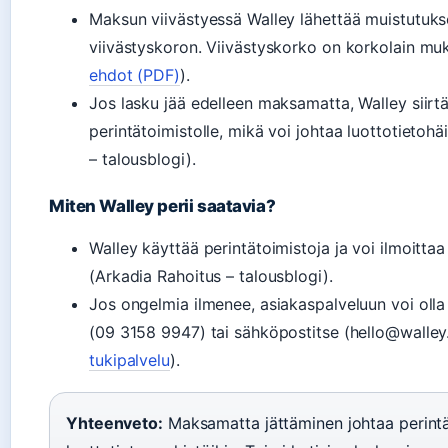
Maksun viivästyessä Walley lähettää muistutukse
viivästyskoron. Viivästyskorko on korkolain mu
ehdot (PDF)
).
Jos lasku jää edelleen maksamatta, Walley siirt
perintätoimistolle, mikä voi johtaa luottotietohä
– talousblogi).
Miten Walley perii saatavia?
Walley käyttää perintätoimistoja ja voi ilmoittaa
(Arkadia Rahoitus – talousblogi).
Jos ongelmia ilmenee, asiakaspalveluun voi oll
(09 3158 9947) tai sähköpostitse (hello@walley.f
tukipalvelu
).
Yhteenveto:
Maksamatta jättäminen johtaa perintä