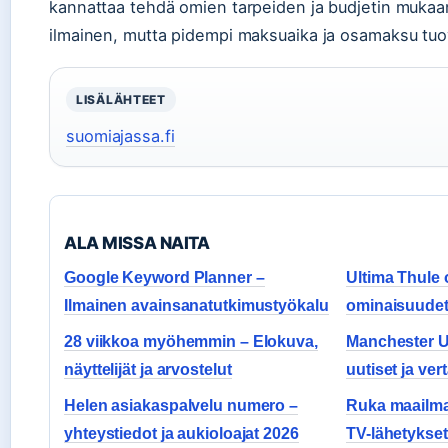
kannattaa tehdä omien tarpeiden ja budjetin mukaa
ilmainen, mutta pidempi maksuaika ja osamaksu tuova
LISÄLÄHTEET
suomiajassa.fi
ALA MISSA NAITA
Google Keyword Planner –
Ultima Thule o
Ilmainen avainsanatutkimustyökalu
ominaisuudet 
28 viikkoa myöhemmin – Elokuva,
Manchester Un
näyttelijät ja arvostelut
uutiset ja vert
Helen asiakaspalvelu numero –
Ruka maailma
yhteystiedot ja aukioloajat 2026
TV-lähetykset