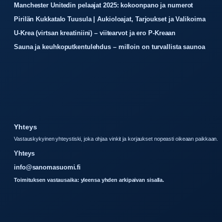
Manchester Unitedin pelaajat 2025: kokoonpano ja numerot
Pirilän Kukkatalo Tuusula | Aukioloajat, Tarjoukset ja Valikoima
U-Krea (virtsan kreatiniini) – viitearvot ja ero P-Kreaan
Sauna ja keuhkoputkentulehdus – milloin on turvallista saunoa
Yhteys
Vastauskykyinen yhteystiski, joka ohjaa vinkit ja korjaukset nopeasti oikeaan paikkaan.
Yhteys
info@sanomasuomi.fi
Toimituksen vastausaika: yleensa yhden arkipaivan sisalla.