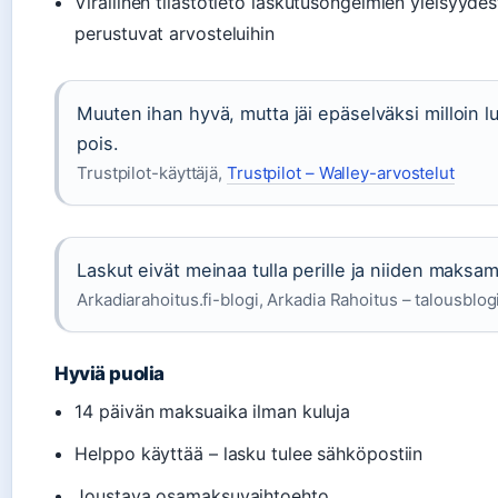
Virallinen tilastotieto laskutusongelmien yleisyyd
perustuvat arvosteluihin
Muuten ihan hyvä, mutta jäi epäselväksi milloin l
pois.
Trustpilot-käyttäjä,
Trustpilot – Walley-arvostelut
Laskut eivät meinaa tulla perille ja niiden maksam
Arkadiarahoitus.fi-blogi, Arkadia Rahoitus – talousblog
Hyviä puolia
14 päivän maksuaika ilman kuluja
Helppo käyttää – lasku tulee sähköpostiin
Joustava osamaksuvaihtoehto