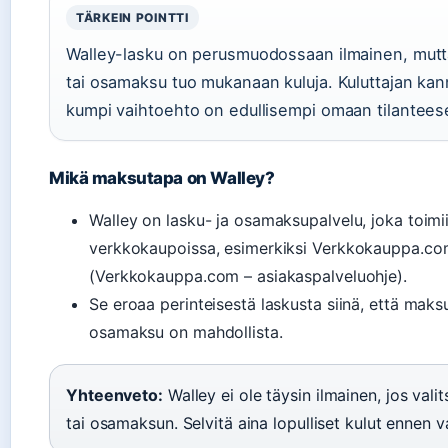
TÄRKEIN POINTTI
Walley-lasku on perusmuodossaan ilmainen, mut
tai osamaksu tuo mukanaan kuluja. Kuluttajan kann
kumpi vaihtoehto on edullisempi omaan tilantees
Mikä maksutapa on Walley?
Walley on lasku- ja osamaksupalvelu, joka toimi
verkkokaupoissa, esimerkiksi Verkkokauppa.co
(Verkkokauppa.com – asiakaspalveluohje).
Se eroaa perinteisestä laskusta siinä, että maks
osamaksu on mahdollista.
Yhteenveto:
Walley ei ole täysin ilmainen, jos vali
tai osamaksun. Selvitä aina lopulliset kulut ennen va