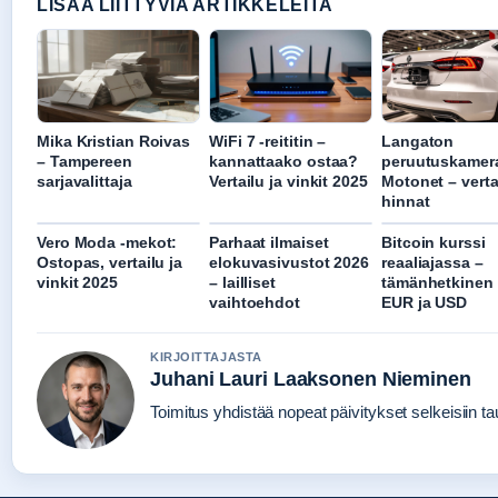
LISAA LIITTYVIA ARTIKKELEITA
Mika Kristian Roivas
WiFi 7 -reititin –
Langaton
– Tampereen
kannattaako ostaa?
peruutuskamer
sarjavalittaja
Vertailu ja vinkit 2025
Motonet – verta
hinnat
Vero Moda -mekot:
Parhaat ilmaiset
Bitcoin kurssi
Ostopas, vertailu ja
elokuvasivustot 2026
reaaliajassa –
vinkit 2025
– lailliset
tämänhetkinen 
vaihtoehdot
EUR ja USD
KIRJOITTAJASTA
Juhani Lauri Laaksonen Nieminen
Toimitus yhdistää nopeat päivitykset selkeisiin tau