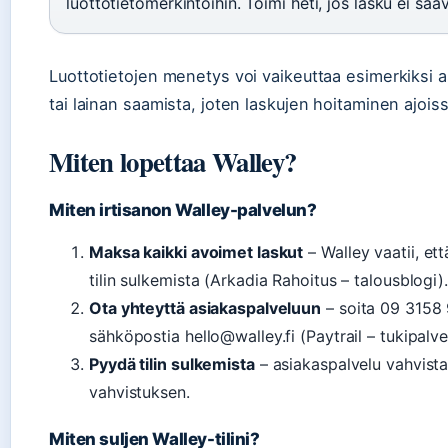
luottotietomerkintöihin. Toimi heti, jos lasku ei saav
Luottotietojen menetys voi vaikeuttaa esimerkiksi
tai lainan saamista, joten laskujen hoitaminen ajois
Miten lopettaa Walley?
Miten irtisanon Walley-palvelun?
Maksa kaikki avoimet laskut
– Walley vaatii, et
tilin sulkemista (Arkadia Rahoitus – talousblogi).
Ota yhteyttä asiakaspalveluun
– soita 09 3158 
sähköpostia hello@walley.fi (Paytrail – tukipalve
Pyydä tilin sulkemista
– asiakaspalvelu vahvista
vahvistuksen.
Miten suljen Walley-tilini?