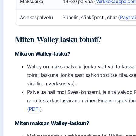
Maksuaika
14–30 päivää (
Verkkokauppa.com
Asiakaspalvelu
Puhelin, sähköposti, chat (
Paytrai
Miten Walley lasku toimii?
Mikä on Walley-lasku?
Walley on maksupalvelu, jonka voit valita kassa
toimii laskuna, jonka saat sähköpostitse tilaukse
virallinen verkkosivu).
Palvelua hallinnoi Svea-konserni, ja sitä valvoo 
rahoitustarkastusviranomainen Finansinspektion
(PDF)
).
Miten maksan Walley-laskun?
Maksu tapahtuu verkkopankissa tai Walley-sovel