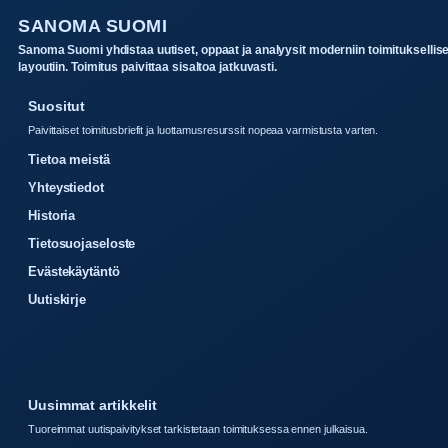
SANOMA SUOMI
Sanoma Suomi yhdistaa uutiset, oppaat ja analyysit moderniin toimituksellis
layoutiin. Toimitus paivittaa sisaltoa jatkuvasti.
Suositut
Paivittaiset toimitusbriefit ja luottamusresurssit nopeaa varmistusta varten.
Tietoa meistä
Yhteystiedot
Historia
Tietosuojaseloste
Evästekäytäntö
Uutiskirje
Uusimmat artikkelit
Tuoreimmat uutispaivitykset tarkistetaan toimituksessa ennen julkaisua.