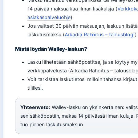
14 päivää maksuaikaa ilman lisäkuluja (
Verkkok
asiakaspalveluohje
).
Jos valitset 30 päivän maksuajan, laskuun lisät
laskutusmaksu (
Arkadia Rahoitus – talousblogi
).
Mistä löydän Walley-laskun?
Lasku lähetetään sähköpostitse, ja se löytyy m
verkkopalvelusta (Arkadia Rahoitus – talousblog
Voit tarkistaa laskutietosi milloin tahansa kirja
tilillesi.
Yhteenveto:
Walley-lasku on yksinkertainen: valits
sen sähköpostiin, maksa 14 päivässä ilman kuluja.
tuo pienen laskutusmaksun.