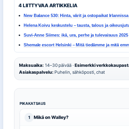
4 LIITTYVAA ARTIKKELIA
New Balance 530: Hinta, värit ja ostopaikat Irlannissa
Helena Koivu keskustelu – tausta, talous ja oikeusjut
Suvi-Anne Siimes: ikä, ura, perhe ja tulevaisuus 2025
Shemale escort Helsinki – Mitä tiedämme ja mitä emm
Maksuaika:
14–30 päivää ·
Esimerkki verkkokaupast
Asiakaspalvelu:
Puhelin, sähköposti, chat
PIKAKATSAUS
Mikä on Walley?
1