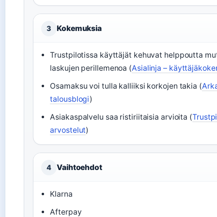
Kokemuksia
3
Trustpilotissa käyttäjät kehuvat helppoutta mu
laskujen perillemenoa (
Asialinja – käyttäjäkok
Osamaksu voi tulla kalliiksi korkojen takia (
Arka
talousblogi
)
Asiakaspalvelu saa ristiriitaisia arvioita (
Trustpi
arvostelut
)
Vaihtoehdot
4
Klarna
Afterpay