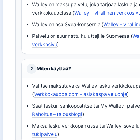
Walley on maksupalvelu, joka tarjoaa laskua j
verkkokaupoissa (
Walley – virallinen verkkosiv
Walley on osa Svea-konsernia (
Walley – viralli
Palvelu on suunnattu kuluttajille Suomessa (
Wal
verkkosivu
)
Miten käyttää?
2
Valitse maksutavaksi Walley lasku verkkokaup
(
Verkkokauppa.com – asiakaspalveluohje
)
Saat laskun sähköpostitse tai My Walley -palve
Rahoitus – talousblogi
)
Maksa lasku verkkopankissa tai Walley-sovellu
tukipalvelu
)