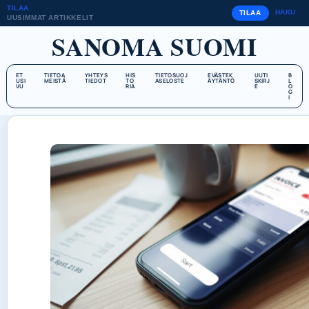
TILAA
HAKU
TILAA
UUSIMMAT ARTIKKELIT
SANOMA SUOMI
ET
TIETOA
YHTEYS
HIS
TIETOSUOJ
EVÄSTEK
UUTI
B
USI
MEISTÄ
TIEDOT
TO
ASELOSTE
ÄYTÄNTÖ
SKIRJ
L
VU
RIA
E
O
G
I