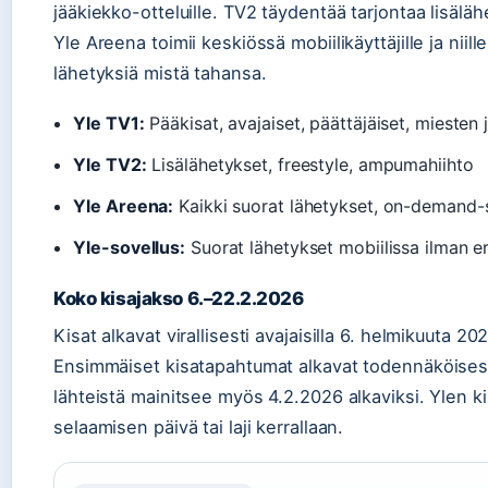
jääkiekko-otteluille. TV2 täydentää tarjontaa lisälähe
Yle Areena toimii keskiössä mobiilikäyttäjille ja niill
lähetyksiä mistä tahansa.
Yle TV1:
Pääkisat, avajaiset, päättäjäiset, miesten
Yle TV2:
Lisälähetykset, freestyle, ampumahiihto
Yle Areena:
Kaikki suorat lähetykset, on-demand-s
Yle-sovellus:
Suorat lähetykset mobiilissa ilman eril
Koko kisajakso 6.–22.2.2026
Kisat alkavat virallisesti avajaisilla 6. helmikuuta 
Ensimmäiset kisatapahtumat alkavat todennäköisesti
lähteistä mainitsee myös 4.2.2026 alkaviksi. Ylen 
selaamisen päivä tai laji kerrallaan.