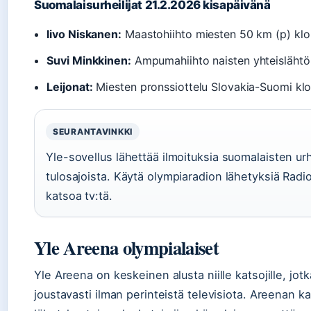
Suomalaisurheilijat 21.2.2026 kisapäivänä
Iivo Niskanen:
Maastohiihto miesten 50 km (p) klo
Suvi Minkkinen:
Ampumahiihto naisten yhteislähtö 
Leijonat:
Miesten pronssiottelu Slovakia-Suomi klo
SEURANTAVINKKI
Yle-sovellus lähettää ilmoituksia suomalaisten urhe
tulosajoista. Käytä olympiaradion lähetyksiä Radio
katsoa tv:tä.
Yle Areena olympialaiset
Yle Areena on keskeinen alusta niille katsojille, jot
joustavasti ilman perinteistä televisiota. Areenan k