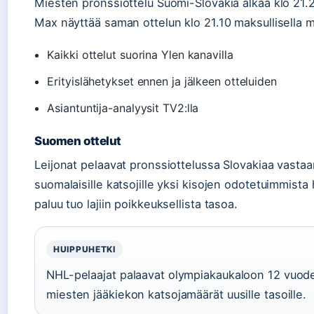
Miesten pronssiottelu Suomi-Slovakia alkaa klo 21.
Max näyttää saman ottelun klo 21.10 maksullisella m
Kaikki ottelut suorina Ylen kanavilla
Erityislähetykset ennen ja jälkeen otteluiden
Asiantuntija-analyysit TV2:lla
Suomen ottelut
Leijonat pelaavat pronssiottelussa Slovakiaa vastaa
suomalaisille katsojille yksi kisojen odotetuimmista 
paluu tuo lajiin poikkeuksellista tasoa.
HUIPPUHETKI
NHL-pelaajat palaavat olympiakaukaloon 12 vuod
miesten jääkiekon katsojamäärät uusille tasoille.