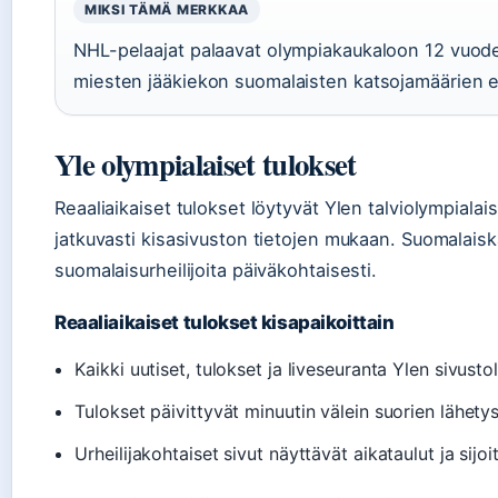
MIKSI TÄMÄ MERKKAA
NHL-pelaajat palaavat olympiakaukaloon 12 vuod
miesten jääkiekon suomalaisten katsojamäärien e
Yle olympialaiset tulokset
Reaaliaikaiset tulokset löytyvät Ylen talviolympialais
jatkuvasti kisasivuston tietojen mukaan. Suomalaiska
suomalaisurheilijoita päiväkohtaisesti.
Reaaliaikaiset tulokset kisapaikoittain
Kaikki uutiset, tulokset ja liveseuranta Ylen sivustol
Tulokset päivittyvät minuutin välein suorien lähety
Urheilijakohtaiset sivut näyttävät aikataulut ja sijoi