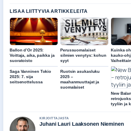
LISAA LIITTYVIA ARTIKKELEITA
Ballon d’Or 2025:
Perussuomalaiset
Kuinka oh
Voittaja, aika, paikka ja
silmien venytys: kohun
kauko-ohj
suoratoisto
syyt
Vaiheitta
Saga Vanninen Tokio
Ruotsin asukasluku
2025: 7. sija
2025 –
seitsenottelussa
maahanmuuttajat ja
suomalaiset
New Balan
retrojuok
tyyliin ja
KIRJOITTAJASTA
Juhani Lauri Laaksonen Nieminen