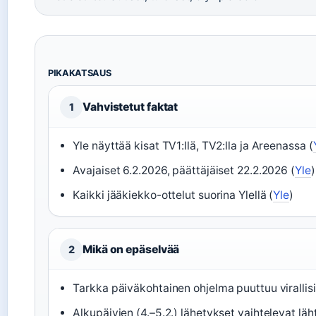
PIKAKATSAUS
Vahvistetut faktat
1
Yle näyttää kisat TV1:llä, TV2:lla ja Areenassa (
Avajaiset 6.2.2026, päättäjäiset 22.2.2026 (
Yle
)
Kaikki jääkiekko-ottelut suorina Ylellä (
Yle
)
Mikä on epäselvää
2
Tarkka päiväkohtainen ohjelma puuttuu virallisi
Alkupäivien (4.–5.2.) lähetykset vaihtelevat läht