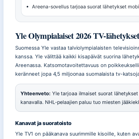
Areena-sovellus tarjoaa suorat lähetykset mobi
Yle Olympialaiset 2026 TV-lähetykse
Suomessa Yle vastaa talviolympialaisten televisio
kanssa. Yle välittää kaikki kisapäivät suorina lähetyk
Areenassa. Katsomotavoitettavuus on poikkeukselli
keränneet jopa 4,5 miljoonaa suomalaista tv-katsoj
Yhteenveto:
Yle tarjoaa ilmaiset suorat lähetykset 
kanavalla. NHL-pelaajien paluu tuo miesten jääkiek
Kanavat ja suoratoisto
Yle TV1 on pääkanava suurimmille kisoille, kuten avaja