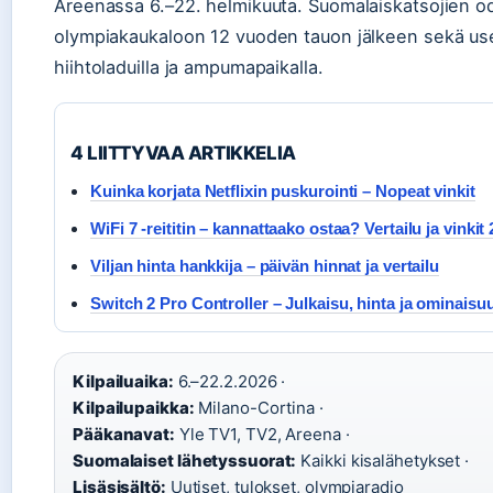
Areenassa 6.–22. helmikuuta. Suomalaiskatsojien o
olympiakaukaloon 12 vuoden tauon jälkeen sekä usei
hiihtoladuilla ja ampumapaikalla.
4 LIITTYVAA ARTIKKELIA
Kuinka korjata Netflixin puskurointi – Nopeat vinkit
WiFi 7 -reititin – kannattaako ostaa? Vertailu ja vinkit
Viljan hinta hankkija – päivän hinnat ja vertailu
Switch 2 Pro Controller – Julkaisu, hinta ja ominaisu
Kilpailuaika:
6.–22.2.2026 ·
Kilpailupaikka:
Milano-Cortina ·
Pääkanavat:
Yle TV1, TV2, Areena ·
Suomalaiset lähetyssuorat:
Kaikki kisalähetykset ·
Lisäsisältö:
Uutiset, tulokset, olympiaradio