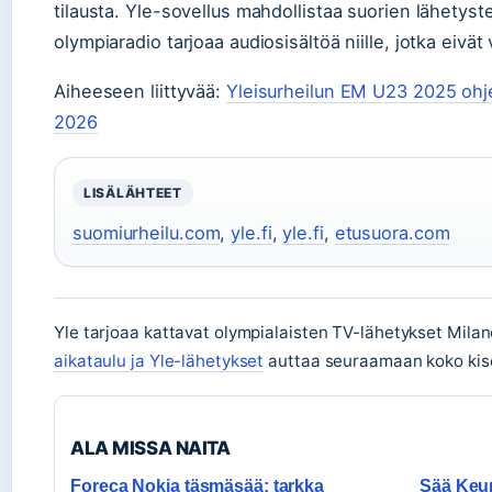
tilausta. Yle-sovellus mahdollistaa suorien lähetys
olympiaradio tarjoaa audiosisältöä niille, jotka eivät 
Aiheeseen liittyvää:
Yleisurheilun EM U23 2025 ohj
2026
LISÄLÄHTEET
suomiurheilu.com
,
yle.fi
,
yle.fi
,
etusuora.com
Yle tarjoaa kattavat olympialaisten TV-lähetykset Milan
aikataulu ja Yle-lähetykset
auttaa seuraamaan koko kisoj
ALA MISSA NAITA
Foreca Nokia täsmäsää: tarkka
Sää Keur