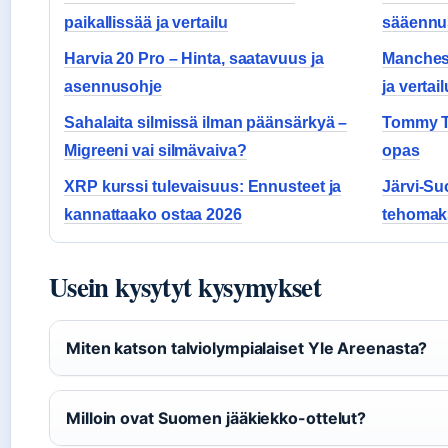
paikallissää ja vertailu
sääennu
Harvia 20 Pro – Hinta, saatavuus ja
Manchest
asennusohje
ja vertail
Sahalaita silmissä ilman päänsärkyä –
Tommy T
Migreeni vai silmävaiva?
opas
XRP kurssi tulevaisuus: Ennusteet ja
Järvi-Su
kannattaako ostaa 2026
tehomaks
Usein kysytyt kysymykset
Miten katson talviolympialaiset Yle Areenasta?
Milloin ovat Suomen jääkiekko-ottelut?