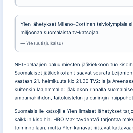
Ylen lähetykset Milano–Cortinan talviolympialais
miljoonaa suomalaista tv-katsojaa.
— Yle (uutisjulkaisu)
NHL-pelaajien paluu miesten jääkiekkoon tuo kisoihi
Suomalaiset jääkiekkofanit saavat seurata Leijonien
vastaan 21. helmikuuta klo 21.20 TV2:lla ja Areenas
kuitenkin laajemmalle: jääkiekon rinnalla suomalais
ampumahiihdon, taitoluistelun ja curlingin huippuhe
Suomalaisille katsojille Ylen ilmaiset lähetykset ta
kaikkiin kisoihin. HBO Max täydentää tarjontaa maks
toiminnollaan, mutta Ylen kanavat riittävät kattavaan