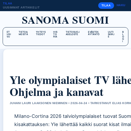
TILAA
HAKU
TILAA
UUSIMMAT ARTIKKELIT
SANOMA SUOMI
ET
TIETOA
YHTEYS
HIS
TIETOSUOJ
EVÄSTEK
UUTI
B
USI
MEISTÄ
TIEDOT
TO
ASELOSTE
ÄYTÄNTÖ
SKIRJ
L
VU
RIA
E
O
G
I
Yle olympialaiset TV läh
Ohjelma ja kanavat
JUHANI LAURI LAAKSONEN NIEMINEN • 2026-04-24 • TARKISTANUT ELIAS KO
Milano-Cortina 2026 talviolympialaiset tuovat Suo
kisakattauksen: Yle lähettää kaikki suorat kisat ilmai