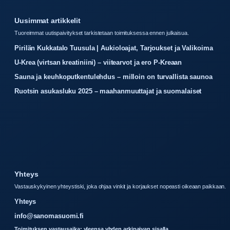
Uusimmat artikkelit
Tuoreimmat uutispaivitykset tarkistetaan toimituksessa ennen julkaisua.
Pirilän Kukkatalo Tuusula | Aukioloajat, Tarjoukset ja Valikoima
U-Krea (virtsan kreatiniini) – viitearvot ja ero P-Kreaan
Sauna ja keuhkoputkentulehdus – milloin on turvallista saunoa
Ruotsin asukasluku 2025 – maahanmuuttajat ja suomalaiset
Yhteys
Vastauskykyinen yhteystiski, joka ohjaa vinkit ja korjaukset nopeasti oikeaan paikkaan.
Yhteys
info@sanomasuomi.fi
Toimituksen vastausaika: yleensa yhden arkipaivan sisalla.