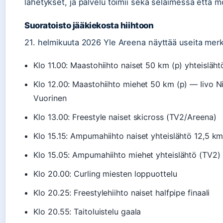
lähetykset, ja palvelu toimii sekä selaimessa että m
Suoratoisto jääkiekosta hiihtoon
21. helmikuuta 2026 Yle Areena näyttää useita merki
Klo 11.00: Maastohiihto naiset 50 km (p) yhteisläht
Klo 12.00: Maastohiihto miehet 50 km (p) — Iivo N
Vuorinen
Klo 13.00: Freestyle naiset skicross (TV2/Areena)
Klo 15.15: Ampumahiihto naiset yhteislähtö 12,5 k
Klo 15.05: Ampumahiihto miehet yhteislähtö (TV2)
Klo 20.00: Curling miesten loppuottelu
Klo 20.25: Freestylehiihto naiset halfpipe finaali
Klo 20.55: Taitoluistelu gaala