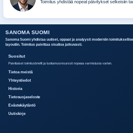
Toimitus yhdistää nopeat päivitykset selkeisiin tau
SANOMA SUOMI
Sanoma Suomi yhdistaa uutiset, oppaat ja analyysit moderniin toimituksellis
layoutiin. Toimitus paivittaa sisaltoa jatkuvasti.
Suositut
Paivittaiset toimitusbriefit ja luottamusresurssit nopeaa varmistusta varten.
Tietoa meistä
Yhteystiedot
Historia
Tietosuojaseloste
Evästekäytäntö
Uutiskirje