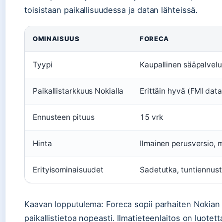
toisistaan paikallisuudessa ja datan lähteissä.
OMINAISUUS
FORECA
Tyypi
Kaupallinen sääpalvelu
Paikallistarkkuus Nokialla
Erittäin hyvä (FMI data
Ennusteen pituus
15 vrk
Hinta
Ilmainen perusversio, 
Erityisominaisuudet
Sadetutka, tuntiennust
Kaavan lopputulema: Foreca sopii parhaiten Nokian 
paikallistietoa nopeasti. Ilmatieteenlaitos on luotetta