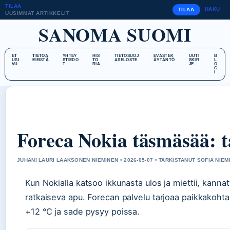
TILAA
HAKU
TILAA
UUSIMMAT ARTIKKELIT
SANOMA SUOMI
ET
TIETOA
YHTEY
HIS
TIETOSUOJ
EVÄSTEK
UUTI
B
USI
MEISTÄ
STIEDO
TO
ASELOSTE
ÄYTÄNTÖ
SKIR
L
VU
T
RIA
JE
O
G
I
Foreca Nokia täsmäsää: ta
JUHANI LAURI LAAKSONEN NIEMINEN • 2026-05-07 • TARKISTANUT SOFIA NIEM
Kun Nokialla katsoo ikkunasta ulos ja miettii, kannat
ratkaiseva apu. Forecan palvelu tarjoaa paikkakohtai
+12 °C ja sade pysyy poissa.