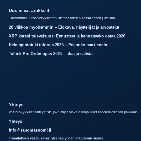
Uusimmat artikkelit
Tuoreimmat uutispaivitykset tarkistetaan toimituksessa ennen julkaisua.
28 viikkoa myöhemmin – Elokuva, näyttelijät ja arvostelut
XRP kurssi tulevaisuus: Ennusteet ja kannattaako ostaa 2026
Kela opintotuki tuloraja 2025 – Paljonko saa tienata
Tallink Pre-Order opas 2025 – tilaa ja säästä
Yhteys
Vastauskykyinen yhteystiski, joka ohjaa vinkit ja korjaukset nopeasti oikeaan paikkaan.
Yhteys
info@sanomasuomi.fi
Toimituksen vastausaika: yleensa yhden arkipaivan sisalla.