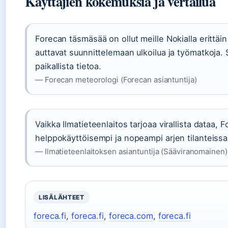
Käyttäjien kokemuksia ja vertailua
Forecan täsmäsää on ollut meille Nokialla erittäi
auttavat suunnittelemaan ulkoilua ja työmatkoja. S
paikallista tietoa.
— Forecan meteorologi (Forecan asiantuntija)
Vaikka Ilmatieteenlaitos tarjoaa virallista dataa, 
helppokäyttöisempi ja nopeampi arjen tilanteissa. S
— Ilmatieteenlaitoksen asiantuntija (Sääviranomainen)
LISÄLÄHTEET
foreca.fi
,
foreca.fi
,
foreca.com
,
foreca.fi