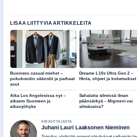
LISAA LIITTYVIA ARTIKKELEITA
Business casual miehet –
Dreame L10s Ultra Gen 2 –
pukukoodin säännöt ja parhaat
Hinta, ohjeet ja kokemukset
asut
Aika Los Angelesissa nyt –
Sahalaita silmissä ilman
aikaero Suomeen ja
päänsärkyä – Migreeni vai
aikavyöhyke
silmävaiva?
KIRJOITTAJASTA
Juhani Lauri Laaksonen Nieminen
Toimitus yhdistää nopeat päivitykset selkeisiin tau