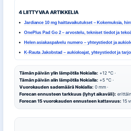
4 LIITTYVAA ARTIKKELIA
Jardiance 10 mg haittavaikutukset – Kokemuksia, hin
OnePlus Pad Go 2 – arvostelu, tekniset tiedot ja teko
Helen asiakaspalvelu numero – yhteystiedot ja aukiol
K-Rauta Jakobstad – aukioloajat, yhteystiedot ja tarj
Tämän päivän ylin lämpötila Nokialla:
+12 °C ·
Tämän päivän alin lämpötila Nokialla:
+5 °C ·
Vuorokauden sademäärä Nokialla:
0 mm ·
Forecan ennusteen tarkkuus (lyhyt aikaväli):
erittäi
Forecan 15 vuorokauden ennusteen kattavuus:
15 v