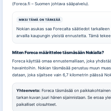
(Foreca.fi – Suomen johtava sääpalvelu).
MIKSI TÄMÄ ON TÄRKEÄÄ
Nokian asukas saa Forecalta säätiedot tarkalleen 
arvailla kaupungin yleistä ennustetta. Tämä teke
Miten Foreca määrittelee täsmäsään Nokialla?
Foreca käyttää omaa ennustemalliaan, joka yhdistää g
havaintoihin. Nokian täsmäsää perustuu muun muas
dataan, joka sijaitsee vain 6,7 kilometrin päässä Nok
Yhteenveto:
Foreca täsmäsää on paikkakohtainen 
tarkan kuvan juuri hänen sijainnistaan. Se eroaa yl
paikalliset olosuhteet.