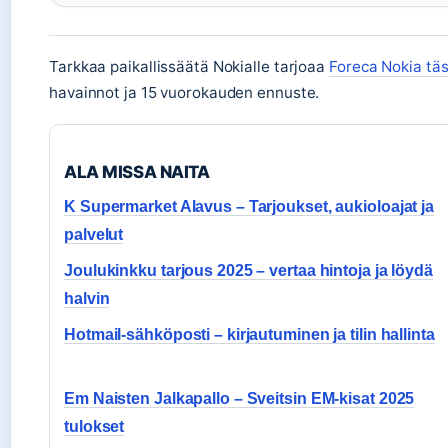
Tarkkaa paikallissäätä Nokialle tarjoaa
Foreca Nokia tä
havainnot ja 15 vuorokauden ennuste.
ALA MISSA NAITA
K Supermarket Alavus – Tarjoukset, aukioloajat ja
palvelut
Joulukinkku tarjous 2025 – vertaa hintoja ja löydä
halvin
Hotmail-sähköposti – kirjautuminen ja tilin hallinta
Em Naisten Jalkapallo – Sveitsin EM-kisat 2025
tulokset