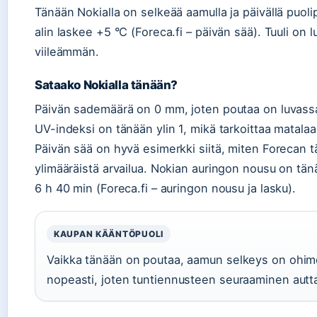
Tänään Nokialla on selkeää aamulla ja päivällä puolip
alin laskee +5 °C (Foreca.fi – päivän sää). Tuuli on
viileämmän.
Sataako Nokialla tänään?
Päivän sademäärä on 0 mm, joten poutaa on luvassa
UV-indeksi on tänään ylin 1, mikä tarkoittaa matalaa 
Päivän sää on hyvä esimerkki siitä, miten Forecan tä
ylimääräistä arvailua. Nokian auringon nousu on tänä
6 h 40 min (Foreca.fi – auringon nousu ja lasku).
KAUPAN KÄÄNTÖPUOLI
Vaikka tänään on poutaa, aamun selkeys on ohim
nopeasti, joten tuntiennusteen seuraaminen autt