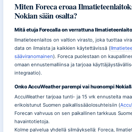
Miten Foreca eroaa Ilmatieteenlaitok
Nokian sään osalta?
Mitä etuja Forecalla on verrattuna Ilmatieteenlai
Ilmatieteenlaitos on valtion virasto, joka tuottaa vir
data on ilmaista ja kaikkien käytettävissä (
Ilmatiete
sääviranomainen
). Foreca puolestaan on kaupalline
omaan ennustemalliinsa ja tarjoaa käyttäjäystävälli
integraatio).
Onko AccuWeather parempi vai huonompi Nokiall
AccuWeather tarjoaa tunti- ja 15 vrk ennusteita maai
erikoistunut Suomen paikallissääolosuhteisiin (
Accu
Forecan vahvuus on sen paikallinen tarkkuus Suomes
havaintotietoja.
Kolme palvelua yhdellä silmäyksellä: Foreca, Ilmati