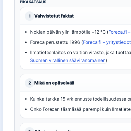
PIKAKATSAUS
Vahvistetut faktat
1
Nokian päivän ylin lämpötila +12 °C (
Foreca.fi 
Foreca perustettu 1996 (
Foreca.fi – yritystiedot
Ilmatieteenlaitos on valtion virasto, joka tuott
Suomen virallinen sääviranomainen
)
Mikä on epäselvää
2
Kuinka tarkka 15 vrk ennuste todellisuudessa on
Onko Forecan täsmäsää parempi kuin Ilmatieteen