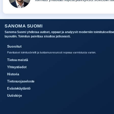
SANOMA SUOMI
Sanoma Suomi yhdistaa uutiset, oppaat ja analyysit moderniin toimituksellis
layoutiin. Toimitus paivittaa sisaltoa jatkuvasti.
Suositut
Paivittaiset toimitusbriefit ja luottamusresurssit nopeaa varmistusta varten.
Tietoa meistä
Yhteystiedot
Historia
Tietosuojaseloste
Evästekäytäntö
Uutiskirje