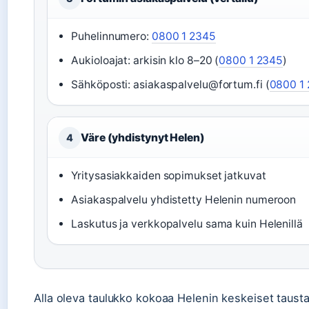
Puhelinnumero:
0800 1 2345
Aukioloajat: arkisin klo 8–20 (
0800 1 2345
)
Sähköposti: asiakaspalvelu@fortum.fi (
0800 1
Väre (yhdistynyt Helen)
4
Yritysasiakkaiden sopimukset jatkuvat
Asiakaspalvelu yhdistetty Helenin numeroon
Laskutus ja verkkopalvelu sama kuin Helenillä
Alla oleva taulukko kokoaa Helenin keskeiset tausta