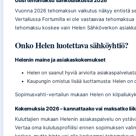
Uusi tehomaksu sähkölaskussa 2026
Vuonna 2026 tehomaksun vaikutus näkyy entistä sel
Vertailussa Fortumilla ei ole vastaavaa tehomaksu
tehomaksu koskee vain Helen Sähköverkon asiakkaita
Onko Helen luotettava sähköyhtiö?
Helenin maine ja asiakaskokemukset
Helen on saanut hyviä arvioita asiakaspalvelus
Kaupungin omistus lisää luottamusta: Helen on 
Sopimusvahti-vertailun mukaan Helen on kilpailukyk
Kokemuksia 2026 – kannattaako vai maksatko lii
Kuluttajien mukaan Helenin asiakaspalvelu on ystävä
Vertaa oma kulutusprofiilisi ennen sopimuksen valin