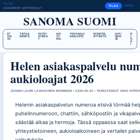
TILAA
HAKU
TILAA
UUSIMMAT ARTIKKELIT
SANOMA SUOMI
ET
TIETOA
YHTEY
HIS
TIETOSUOJ
EVÄSTEK
UUTI
B
USI
MEISTÄ
STIEDO
TO
ASELOSTE
ÄYTÄNTÖ
SKIR
L
VU
T
RIA
JE
O
G
I
Helen asiakaspalvelu num
aukioloajat 2026
JUHANI LAURI LAAKSONEN NIEMINEN • 2026-06-20 • TARKISTANUT AINO VIRTA
Helenin asiakaspalvelun numeroa etsivä törmää help
puhelinnumeroon, chattiin, sähköpostiin ja vikapal
säästää aikaa ja hermoja. Tässä oppaassa saat sel
yhteystietoineen, aukioloaikoineen ja vertailet pa
vaikutuksiin.