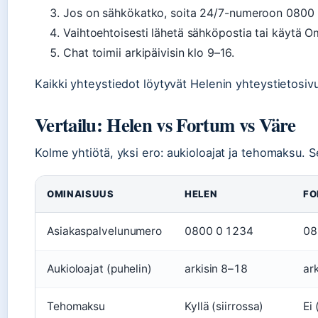
Jos on sähkökatko, soita 24/7-numeroon 0800 
Vaihtoehtoisesti lähetä sähköpostia tai käytä O
Chat toimii arkipäivisin klo 9–16.
Kaikki yhteystiedot löytyvät Helenin yhteystietosivu
Vertailu: Helen vs Fortum vs Väre
Kolme yhtiötä, yksi ero: aukioloajat ja tehomaksu. S
OMINAISUUS
HELEN
FO
Asiakaspalvelunumero
0800 0 1234
08
Aukioloajat (puhelin)
arkisin 8–18
ar
Tehomaksu
Kyllä (siirrossa)
Ei