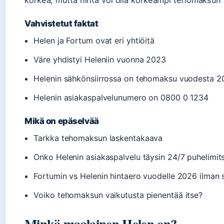
korkea, mutta hinta voi olla korkeampi tehomaksun 
Vahvistetut faktat
Helen ja Fortum ovat eri yhtiöitä
Väre yhdistyi Heleniin vuonna 2023
Helenin sähkönsiirrossa on tehomaksu vuodesta 
Helenin asiakaspalvelunumero on 0800 0 1234
Mikä on epäselvää
Tarkka tehomaksun laskentakaava
Onko Helenin asiakaspalvelu täysin 24/7 puhelimit
Fortumin vs Helenin hintaero vuodelle 2026 ilman
Voiko tehomaksun vaikutusta pienentää itse?
Minkä maalainen Helen on?