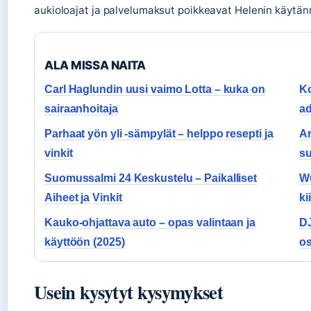
aukioloajat ja palvelumaksut poikkeavat Helenin käytän
ALA MISSA NAITA
Carl Haglundin uusi vaimo Lotta – kuka on
Ko
sairaanhoitaja
a
Parhaat yön yli -sämpylät – helppo resepti ja
Ar
vinkit
su
Suomussalmi 24 Keskustelu – Paikalliset
Wu
Aiheet ja Vinkit
ki
Kauko-ohjattava auto – opas valintaan ja
DJ
käyttöön (2025)
os
Usein kysytyt kysymykset