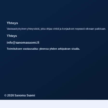
Yhteys
Vastauskykyinen yhteystiski, joka ohjaa vinkit ja korjaukset nopeasti oikeaan paikkaan.
Yhteys
info@sanomasuomi.fi
Toimituksen vastausaika: yleensa yhden arkipaivan sisalla.
© 2026 Sanoma Suomi