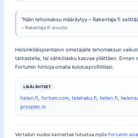
“Näin tehomaksu määräytyy – Rakentaja.fi selittää
– Rakentaja.fi-sivusto
Helsinkiläispientalon omistajalle tehomaksun vaikut
tarkastella, tai sähkölasku kasvaa yllättäen. Ennen 
Fortumin hintoja omalla kulutusprofiilillasi.
LISÄLÄHTEET
helen.fi
,
fortum.com
,
telehaku.fi
,
helen.fi
,
helens
prospeo.io
Vertailun vuoksi kannattaa tutustua myös
Fortumin asi