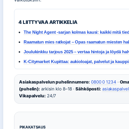
4 LIITTYVAA ARTIKKELIA
The Night Agent -sarjan kolmas kausi: kaikki mitä t
Raamatun mies ratkojat – Opas raamatun miesten h
Joulukinkku tarjous 2025 – vertaa hintoja ja löydä hal
K-Citymarket Kupittaa: aukioloajat, palvelut ja kaupp
Asiakaspalvelun puhelinnumero:
0800 0 1234
·
Oma 
(puhelin):
arkisin klo 8–18 ·
Sähköposti:
asiakaspalve
Vikapalvelu:
24/7
PIKAKATSAUS