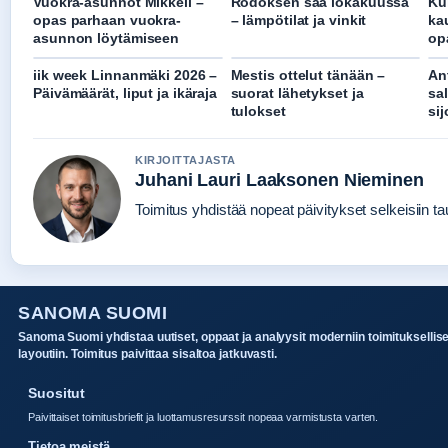
Vuokra-asunnot Mikkeli –
Rodoksen sää lokakuussa
Ku
opas parhaan vuokra-
– lämpötilat ja vinkit
ka
asunnon löytämiseen
op
iik week Linnanmäki 2026 –
Mestis ottelut tänään –
Ant
Päivämäärät, liput ja ikäraja
suorat lähetykset ja
sal
tulokset
sij
KIRJOITTAJASTA
Juhani Lauri Laaksonen Nieminen
Toimitus yhdistää nopeat päivitykset selkeisiin tau
SANOMA SUOMI
Sanoma Suomi yhdistaa uutiset, oppaat ja analyysit moderniin toimituksellis
layoutiin. Toimitus paivittaa sisaltoa jatkuvasti.
Suositut
Paivittaiset toimitusbriefit ja luottamusresurssit nopeaa varmistusta varten.
Tietoa meistä