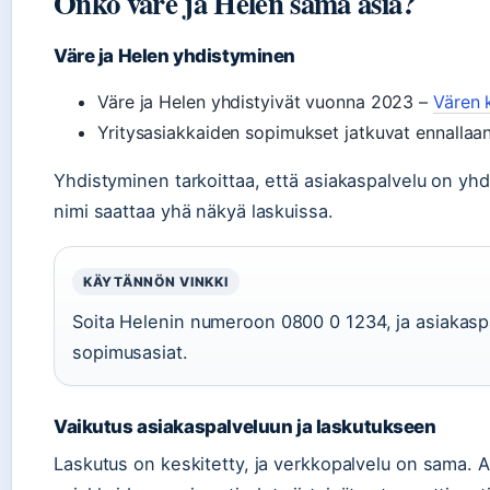
Onko väre ja Helen sama asia?
Väre ja Helen yhdistyminen
Väre ja Helen yhdistyivät vuonna 2023 –
Vären 
Yritysasiakkaiden sopimukset jatkuvat ennallaan
Yhdistyminen tarkoittaa, että asiakaspalvelu on yh
nimi saattaa yhä näkyä laskuissa.
KÄYTÄNNÖN VINKKI
Soita Helenin numeroon 0800 0 1234, ja asiakasp
sopimusasiat.
Vaikutus asiakaspalveluun ja laskutukseen
Laskutus on keskitetty, ja verkkopalvelu on sama. 