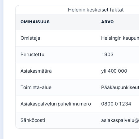
Helenin keskeiset faktat
OMINAISUUS
ARVO
Omistaja
Helsingin kaupun
Perustettu
1903
Asiakasmäärä
yli 400 000
Toiminta-alue
Pääkaupunkiseut
Asiakaspalvelun puhelinnumero
0800 0 1234
Sähköposti
asiakaspalvelu@h