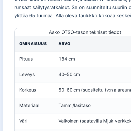
runsaat säilytysratkaisut. Se on suunniteltu suuriin 
ylittää 65 tuumaa. Alla oleva taulukko kokoaa keskei
Asko OTSO-tason tekniset tiedot
OMINAISUUS
ARVO
Pituus
184 cm
Leveys
40–50 cm
Korkeus
50–60 cm (suositeltu tv:n alareuna
Materiaali
Tammi/lasitaso
Väri
Valkoinen (saatavilla Mjuk-verkk