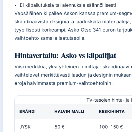
Ei kilpailutuksia tai alennuksia säännöllisesti
Vepsäläinen kilpailee Askon kanssa premium-segme
skandinaavista designia ja laadukkaita materiaaleja
tyypillisesti korkeampi. Asko Otso 341 euron tarjou
vaihtoehto samalla laatutasolla.
Hintavertailu: Asko vs kilpailijat
Viisi merkkkiä, yksi yhteinen nimittäjä: skandinaav
vaihtelevat merkittävästi laadun ja designin mukaan,
eroja halvimmasta premium-vaihtoehtoihin.
TV-tasojen hinta- ja 
BRÄNDI
HALVIN MALLI
KESKIHINTA
JYSK
50 €
100–150 €