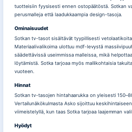
tuotteisiin fyysisesti ennen ostopäätöstä. Sotkan v
perusmalleja että laadukkaampia design-tasoja.
Ominaisuudet
Sotkan tv-tasot sisältävät tyypillisesti vetolaatikoita
Materiaalivalikoima ulottuu mdf-levystä massiivipu
säädettävissä useimmissa malleissa, mikä helpott
löytämistä. Sotka tarjoaa myös mallikohtaisia takuit
vuoteen.
Hinnat
Sotkan tv-tasojen hintahaarukka on yleisesti 150–80
Vertailunäkökulmasta Asko sijoittuu keskihintaisee
viimeistelyllä, kun taas Sotka tarjoaa laajemman vali
Hyödyt