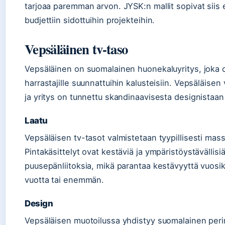
tarjoaa paremman arvon. JYSK:n mallit sopivat siis ens
budjettiin sidottuihin projekteihin.
Vepsäläinen tv-taso
Vepsäläinen on suomalainen huonekaluyritys, joka on
harrastajille suunnattuihin kalusteisiin. Vepsäläis
ja yritys on tunnettu skandinaavisesta designistaan 
Laatu
Vepsäläisen tv-tasot valmistetaan tyypillisesti mass
Pintakäsittelyt ovat kestäviä ja ympäristöystävällisiä
puusepänliitoksia, mikä parantaa kestävyyttä vuosiky
vuotta tai enemmän.
Design
Vepsäläisen muotoilussa yhdistyy suomalainen perin