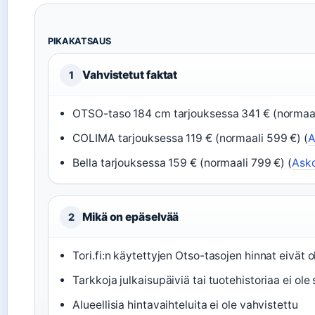
PIKAKATSAUS
Vahvistetut faktat
1
OTSO-taso 184 cm tarjouksessa 341 € (normaal
COLIMA tarjouksessa 119 € (normaali 599 €) (
A
Bella tarjouksessa 159 € (normaali 799 €) (
Asko
Mikä on epäselvää
2
Tori.fi:n käytettyjen Otso-tasojen hinnat eivät
Tarkkoja julkaisupäiviä tai tuotehistoriaa ei ole 
Alueellisia hintavaihteluita ei ole vahvistettu