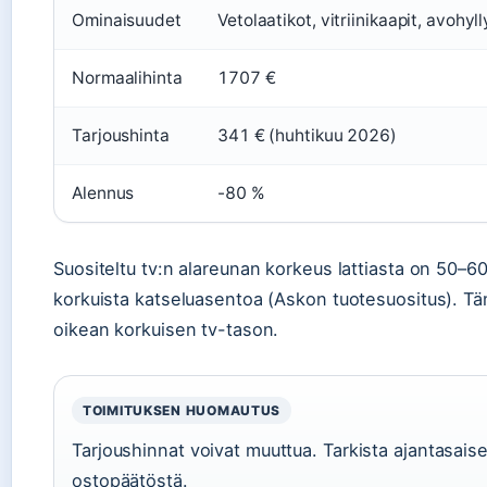
Ominaisuudet
Vetolaatikot, vitriinikaapit, avohyll
Normaalihinta
1707 €
Tarjoushinta
341 € (huhtikuu 2026)
Alennus
-80 %
Suositeltu tv:n alareunan korkeus lattiasta on 50–60
korkuista katseluasentoa (Askon tuotesuositus). T
oikean korkuisen tv-tason.
TOIMITUKSEN HUOMAUTUS
Tarjoushinnat voivat muuttua. Tarkista ajantasai
ostopäätöstä.