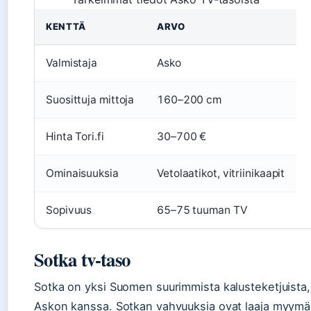
KENTTÄ
ARVO
Valmistaja
Asko
Suosittuja mittoja
160–200 cm
Hinta Tori.fi
30–700 €
Ominaisuuksia
Vetolaatikot, vitriinikaapit
Sopivuus
65–75 tuuman TV
Sotka tv-taso
Sotka on yksi Suomen suurimmista kalusteketjuista, 
Askon kanssa. Sotkan vahvuuksia ovat laaja myymäl