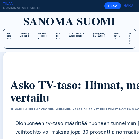
TILAA
HAKU
TILAA
UUSIMMAT ARTIKKELIT
SANOMA SUOMI
ET
TIETOA
YHTEY
HIS
TIETOSUOJ
EVÄSTEK
UUTI
B
USI
MEISTÄ
STIEDO
TO
ASELOSTE
ÄYTÄNTÖ
SKIR
L
VU
T
RIA
JE
O
G
I
Asko TV-taso: Hinnat, mal
vertailu
JUHANI LAURI LAAKSONEN NIEMINEN • 2026-04-25 • TARKISTANUT NOORA MAK
Olohuoneen tv-taso määrittää huoneen tunnelman j
vaihtoehto voi maksaa jopa 80 prosenttia normaalis