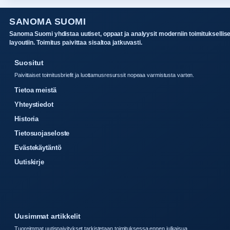
SANOMA SUOMI
Sanoma Suomi yhdistaa uutiset, oppaat ja analyysit moderniin toimituksellis
layoutiin. Toimitus paivittaa sisaltoa jatkuvasti.
Suositut
Paivittaiset toimitusbriefit ja luottamusresurssit nopeaa varmistusta varten.
Tietoa meistä
Yhteystiedot
Historia
Tietosuojaseloste
Evästekäytäntö
Uutiskirje
Uusimmat artikkelit
Tuoreimmat uutispaivitykset tarkistetaan toimituksessa ennen julkaisua.