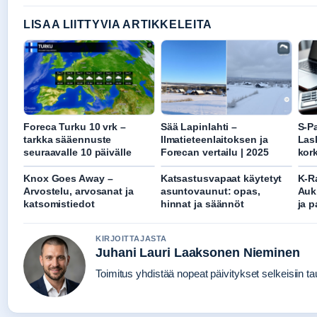
LISAA LIITTYVIA ARTIKKELEITA
Foreca Turku 10 vrk –
Sää Lapinlahti –
S-Pa
tarkka sääennuste
Ilmatieteenlaitoksen ja
Las
seuraavalle 10 päivälle
Forecan vertailu | 2025
kor
Knox Goes Away –
Katsastusvapaat käytetyt
K-R
Arvostelu, arvosanat ja
asuntovaunut: opas,
Auki
katsomistiedot
hinnat ja säännöt
ja p
KIRJOITTAJASTA
Juhani Lauri Laaksonen Nieminen
Toimitus yhdistää nopeat päivitykset selkeisiin tau