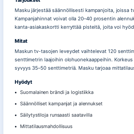
Tarjoukset
Masku järjestää säännöllisesti kampanjoita, joissa 
Kampanjahinnat voivat olla 20–40 prosentin alennu
kanta-asiakaskortti kerryttää pisteitä, joita voi hyö
Mitat
Maskun tv-tasojen leveydet vaihtelevat 120 senttim
senttimetrin laajoihin olohuonekaappeihin. Korkeus o
syvyys 35–50 senttimetriä. Masku tarjoaa mittatilau
Hyödyt
Suomalainen brändi ja logistiikka
Säännölliset kampanjat ja alennukset
Säilytystiloja runsaasti saatavilla
Mittatilausmahdollisuus