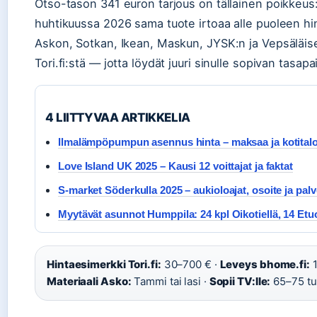
Otso-tason 341 euron tarjous on tällainen poikkeus
huhtikuussa 2026 sama tuote irtoaa alle puoleen hi
Askon, Sotkan, Ikean, Maskun, JYSK:n ja Vepsäläis
Tori.fi:stä — jotta löydät juuri sinulle sopivan tasapa
4 LIITTYVAA ARTIKKELIA
Ilmalämpöpumpun asennus hinta – maksaa ja kotita
Love Island UK 2025 – Kausi 12 voittajat ja faktat
S-market Söderkulla 2025 – aukioloajat, osoite ja palv
Myytävät asunnot Humppila: 24 kpl Oikotiellä, 14 Etu
Hintaesimerkki Tori.fi:
30–700 € ·
Leveys bhome.fi:
1
Materiaali Asko:
Tammi tai lasi ·
Sopii TV:lle:
65–75 t