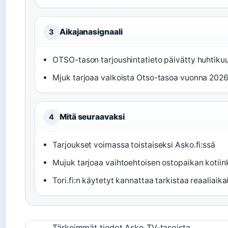
Aikajanasignaali
3
OTSO-tason tarjoushintatieto päivätty huhtikuu
Mjuk tarjoaa valkoista Otso-tasoa vuonna 2026
Mitä seuraavaksi
4
Tarjoukset voimassa toistaiseksi Asko.fi:ssä
Mujuk tarjoaa vaihtoehtoisen ostopaikan kotiink
Tori.fi:n käytetyt kannattaa tarkistaa reaaliaik
Tärkeimmät tiedot Asko TV-tasoista