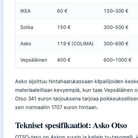
IKEA
60 €
150–300 €
Sotka
150 €
300–500 €
Asko
119 € (COLIMA)
300–600 €
Vepsäläinen
400 €
600–1000 €
Asko sijoittuu hintahaarukassaan kilpailijoiden kesk
materiaaleiltaan kevyempiä, kun taas Vepsäläinen o
Otso 341 euron tarjouksena tarjoaa poikkeuksellise
sen normaaliin 1707 euron hintaan.
Tekniset spesifikaatiot: Asko Otso
OTSO-taso on Askon suurin ja kallein tv-tasomalli, j