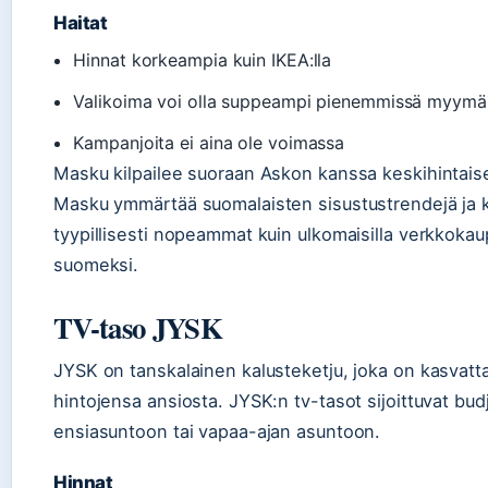
Haitat
Hinnat korkeampia kuin IKEA:lla
Valikoima voi olla suppeampi pienemmissä myymä
Kampanjoita ei aina ole voimassa
Masku kilpailee suoraan Askon kanssa keskihintai
Masku ymmärtää suomalaisten sisustustrendejä ja ko
tyypillisesti nopeammat kuin ulkomaisilla verkkokaupo
suomeksi.
TV-taso JYSK
JYSK on tanskalainen kalusteketju, joka on kasvat
hintojensa ansiosta. JYSK:n tv-tasot sijoittuvat budj
ensiasuntoon tai vapaa-ajan asuntoon.
Hinnat