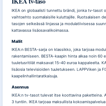
IKEA tv-taso
IKEA on globaalisti tunnettu brändi, jonka tv-tasot 
vaihtoehto suomalaisille kuluttajille. Ruotsalaisen 
tasojen selkeässä linjassa ja modulatiivisessa suun
kattavassa lisäosavalikoimassa.
Mallit
IKEA:n BESTA-sarja on klassikko, joka tarjoaa modu
rakentamiseen. BESTA-kaapin hinta alkaa noin 60 eur
tuuletusritilät maksavat 15–40 euroa kappaleelta. 
lisäosia televisioiden tuuletukseen. LAPPViken ja FI
kaapelinhallintaratkaisuja.
Asennus
IKEA:n tv-tasot tulevat itse koottavina paketteina. 
3 tuntiin. IKEA tarjoaa maksullista kokoamispalvelua n