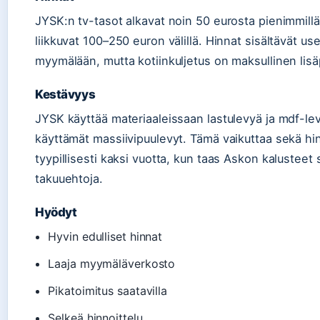
JYSK:n tv-tasot alkavat noin 50 eurosta pienimmillä 
liikkuvat 100–250 euron välillä. Hinnat sisältävät u
myymälään, mutta kotiinkuljetus on maksullinen lisä
Kestävyys
JYSK käyttää materiaaleissaan lastulevyä ja mdf-le
käyttämät massiivipuulevyt. Tämä vaikuttaa sekä hi
tyypillisesti kaksi vuotta, kun taas Askon kalusteet 
takuuehtoja.
Hyödyt
Hyvin edulliset hinnat
Laaja myymäläverkosto
Pikatoimitus saatavilla
Selkeä hinnoittelu