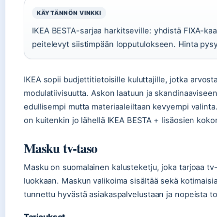
KÄYTÄNNÖN VINKKI
IKEA BESTA-sarjaa harkitseville: yhdistä FIXA-kaa
peitelevyt siistimpään lopputulokseen. Hinta pys
IKEA sopii budjettitietoisille kuluttajille, jotka arvos
modulatiivisuutta. Askon laatuun ja skandinaaviseen
edullisempi mutta materiaaleiltaan kevyempi valint
on kuitenkin jo lähellä IKEA BESTA + lisäosien koko
Masku tv-taso
Masku on suomalainen kalusteketju, joka tarjoaa tv
luokkaan. Maskun valikoima sisältää sekä kotimaisia 
tunnettu hyvästä asiakaspalvelustaan ja nopeista to