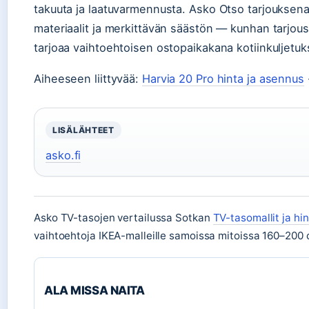
takuuta ja laatuvarmennusta. Asko Otso tarjouksena 
materiaalit ja merkittävän säästön — kunhan tarjou
tarjoaa vaihtoehtoisen ostopaikakana kotiinkuljetuks
Aiheeseen liittyvää:
Harvia 20 Pro hinta ja asennus
LISÄLÄHTEET
asko.fi
Asko TV-tasojen vertailussa Sotkan
TV-tasomallit ja hi
vaihtoehtoja IKEA-malleille samoissa mitoissa 160–200 
ALA MISSA NAITA