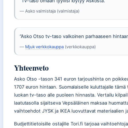
“Tv-taso omaan tyyliisi löytyy Askosta.”
— Asko valmistaja (valmistaja)
“Asko Otso tv-taso valkoinen parhaaseen hintaan
—
Mjuk verkkokauppa
(verkkokauppa)
Yhteenveto
Asko Otso -tason 341 euron tarjoushinta on poikkeu
1707 euron hintaan. Suomalaiselle kuluttajalle tämä
luokan tv-taso alle puoleen hinnasta. Vertailu kilpail
laatutasolla sijaitseva Vepsäläinen maksaa huomat
vaihtoehdot JYSK ja IKEA luovuttavat materiaalien j
Budjettitietoisille ostajille Tori.fi tarjoaa vaihtoeh