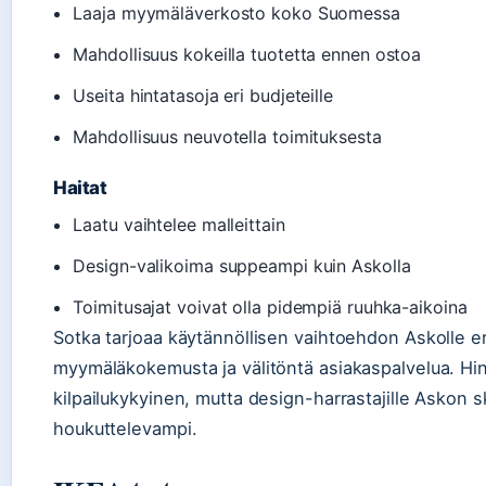
Laaja myymäläverkosto koko Suomessa
Mahdollisuus kokeilla tuotetta ennen ostoa
Useita hintatasoja eri budjeteille
Mahdollisuus neuvotella toimituksesta
Haitat
Laatu vaihtelee malleittain
Design-valikoima suppeampi kuin Askolla
Toimitusajat voivat olla pidempiä ruuhka-aikoina
Sotka tarjoaa käytännöllisen vaihtoehdon Askolle erit
myymäläkokemusta ja välitöntä asiakaspalvelua. Hi
kilpailukykyinen, mutta design-harrastajille Askon sk
houkuttelevampi.