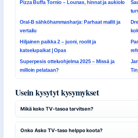
Pizza Buffa Tornio – Lounas, hinnat ja aukiolo
Sau
tur
Oral-B sähköhammasharja: Parhaat mallit ja
Dre
vertailu
ko
Hiljainen paikka 2 – juoni, roolit ja
Par
katselupaikat | Opas
ref
Superpesis otteluohjelma 2025 – Missä ja
Jan
milloin pelataan?
Tin
Usein kysytyt kysymykset
Mikä koko TV-tasoa tarvitsen?
Onko Asko TV-taso helppo koota?