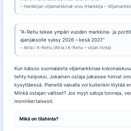
– Hankkijan viljamarkkinat-sivu (Hankkija – Viljamarkkin
”A-Rehu tekee ympäri vuoden markkina- ja porttihi
ajanjaksolle syksy 2026 – kesä 2027.”
– Atria / A-Rehu (Atria / A-Rehu – viljan hinta)
Kun katsoo suomalaista viljamarkkinaa kokonaiskuvana
tehty helpoksi. Jokainen ostaja julkaisee hinnat oma
kysyttäessä. Pienellä vaivalla voi kuitenkin löytää e
Minkä ostajan valitset? Jos myyt satoja tonneja, ve
moninkertaisesti.
Mikä on tilahinta?