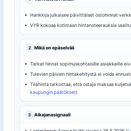
Hankkija julkaisee päivittäiset ostohinnat verkk
VYR kokoaa kotimaan hintanoteerauksia useilta 
Mikä on epäselvää
2
Tarkat hinnat sopimuskohtaisille asiakkaille eivät
Tulevien päivien hintakehitystä ei voida ennust
Tilahinta tarkoittaa, että ostaja maksaa kuljetu
kaupungin päätökset
)
Aikajanasignaali
3
Lantmännen Agro päivitti sivunsa 28.5.2026 (
L