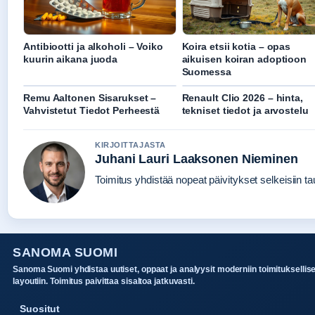
Antibiootti ja alkoholi – Voiko
Koira etsii kotia – opas
kuurin aikana juoda
aikuisen koiran adoptioon
Suomessa
Remu Aaltonen Sisarukset –
Renault Clio 2026 – hinta,
Vahvistetut Tiedot Perheestä
tekniset tiedot ja arvostelu
KIRJOITTAJASTA
Juhani Lauri Laaksonen Nieminen
Toimitus yhdistää nopeat päivitykset selkeisiin tau
SANOMA SUOMI
Sanoma Suomi yhdistaa uutiset, oppaat ja analyysit moderniin toimituksellis
layoutiin. Toimitus paivittaa sisaltoa jatkuvasti.
Suositut