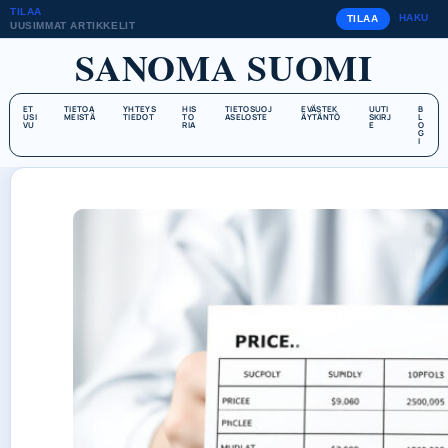
TILAA
HAKU
TILAA
UUSIMMAT ARTIKKELIT
SANOMA SUOMI
ET
TIETOA
YHTEYS
HIS
TIETOSUOJ
EVÄSTEK
UUTI
B
USI
MEISTÄ
TIEDOT
TO
ASELOSTE
ÄYTÄNTÖ
SKIRJ
L
VU
RIA
E
O
G
I