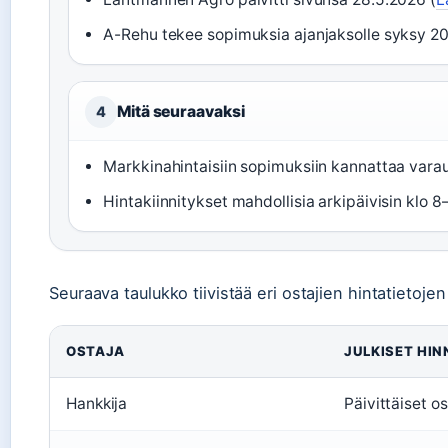
A-Rehu tekee sopimuksia ajanjaksolle syksy 20
Mitä seuraavaksi
4
Markkinahintaisiin sopimuksiin kannattaa varau
Hintakiinnitykset mahdollisia arkipäivisin klo 8–
Seuraava taulukko tiivistää eri ostajien hintatietojen
OSTAJA
JULKISET HIN
Hankkija
Päivittäiset o