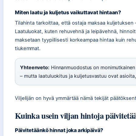
Miten laatu ja kuljetus vaikuttavat hintaan?
Tilahinta tarkoittaa, että ostaja maksaa kuljetukse
Laatuluokat, kuten rehuvehnä ja leipävehnä, hinnoi
maksetaan tyypillisesti korkeampaa hintaa kuin re
tiukemmat.
Yhteenveto:
Hinnanmuodostus on monimutkainen ket
– mutta laatuluokitus ja kuljetusvastuu ovat asioita, j
Viljelijän on hyvä ymmärtää nämä tekijät päätöksen
Kuinka usein viljan hintoja päivitetä
Päivitetäänkö hinnat joka arkipäivä?