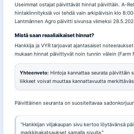
Useimmat ostajat päivittävät hinnat päivittäin. A-Re
hintakiinnityksiä voi tehdä vain arkipäivisin klo 8:00
Lantmännen Agro päivitti sivunsa viimeksi 28.5.202
Mistä saan reaaliaikaiset hinnat?
Hankkija ja VYR tarjoavat ajantasaiset noteeraukset
mukaan hinnat päivittyvät noin tunnin välein (Farm 
Yhteenveto:
Hintoja kannattaa seurata päivittäin 
liikkeet voivat muuttaa kannattavuutta merkittäväst
Päivittäinen seuranta on suositeltavaa sadonkorjuun 
”Hankkijan viljakaupan sivu kertoo löytävänsä p
markkinakatsaukset samalla sivulla.”