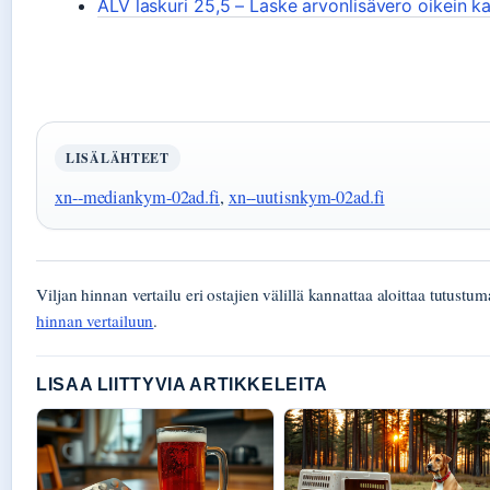
ALV laskuri 25,5 – Laske arvonlisävero oikein ka
LISÄLÄHTEET
xn--mediankym-02ad.fi
,
xn--uutisnkym-02ad.fi
Viljan hinnan vertailu eri ostajien välillä kannattaa aloittaa tutustu
hinnan vertailuun
.
LISAA LIITTYVIA ARTIKKELEITA