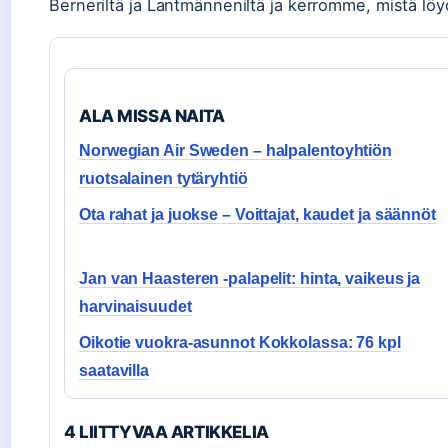
Berneriltä ja Lantmänneniltä ja kerromme, mistä lö
ALA MISSA NAITA
Norwegian Air Sweden – halpalentoyhtiön
ruotsalainen tytäryhtiö
Ota rahat ja juokse – Voittajat, kaudet ja säännöt
Jan van Haasteren -palapelit: hinta, vaikeus ja
harvinaisuudet
Oikotie vuokra-asunnot Kokkolassa: 76 kpl
saatavilla
4 LIITTYVAA ARTIKKELIA