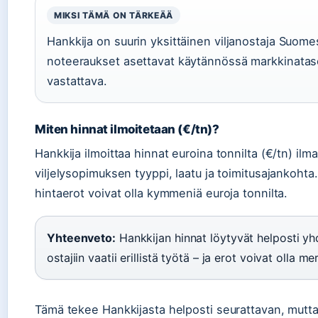
MIKSI TÄMÄ ON TÄRKEÄÄ
Hankkija on suurin yksittäinen viljanostaja Suomes
noteeraukset asettavat käytännössä markkinatas
vastattava.
Miten hinnat ilmoitetaan (€/tn)?
Hankkija ilmoittaa hinnat euroina tonnilta (€/tn) ilm
viljelysopimuksen tyyppi, laatu ja toimitusajankoht
hintaerot voivat olla kymmeniä euroja tonnilta.
Yhteenveto:
Hankkijan hinnat löytyvät helposti yhd
ostajiin vaatii erillistä työtä – ja erot voivat olla me
Tämä tekee Hankkijasta helposti seurattavan, mutta v