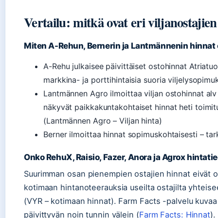
Vertailu: mitkä ovat eri viljanostajie
Miten A-Rehun, Bernerin ja Lantmännenin hinnat
A-Rehu julkaisee päivittäiset ostohinnat Atriatuo
markkina- ja porttihintaisia suoria viljelysopimuk
Lantmännen Agro ilmoittaa viljan ostohinnat alv 
näkyvät paikkakuntakohtaiset hinnat heti toimituk
(Lantmännen Agro – Viljan hinta)
Berner ilmoittaa hinnat sopimuskohtaisesti – tar
Onko RehuX, Raisio, Fazer, Anora ja Agrox hintatie
Suurimman osan pienempien ostajien hinnat eivät ole
kotimaan hintanoteerauksia useilta ostajilta yhteis
(VYR – kotimaan hinnat). Farm Facts -palvelu kuvaa 
päivittyvän noin tunnin välein (
Farm Facts: Hinnat
).