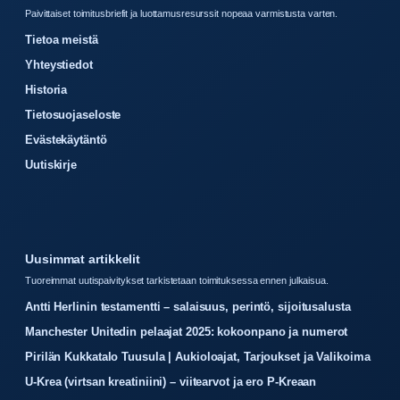
Paivittaiset toimitusbriefit ja luottamusresurssit nopeaa varmistusta varten.
Tietoa meistä
Yhteystiedot
Historia
Tietosuojaseloste
Evästekäytäntö
Uutiskirje
Uusimmat artikkelit
Tuoreimmat uutispaivitykset tarkistetaan toimituksessa ennen julkaisua.
Antti Herlinin testamentti – salaisuus, perintö, sijoitusalusta
Manchester Unitedin pelaajat 2025: kokoonpano ja numerot
Pirilän Kukkatalo Tuusula | Aukioloajat, Tarjoukset ja Valikoima
U-Krea (virtsan kreatiniini) – viitearvot ja ero P-Kreaan