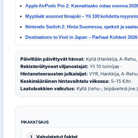
Apple AirPods Pro 2: Kannattaako ostaa vuonna 202
Myytävät asunnot Ilmajoki – Yli 100 kohdetta myynni
Nintendo Switch 2: Hinta Suomessa, speksit ja saata
Destinations to Visit in Japan – Parhaat Kohteet 2026
Päivittäin päivittyvät hinnat:
Kyllä (Hankkija, A-Rehu, 
Rekisteröityneet viljanostajat:
Yli 10 toimijaa ·
Hintanoteerausten julkaisijat:
VYR, Hankkija, A-Rehu 
Keskimääräinen hintavaihtelu viikossa:
5–15 €/tn ·
Laatuluokkien vaikutus:
Kyllä (rehu-, leipävehnä jne.)
PIKAKATSAUS
Vahvistetut faktat
1