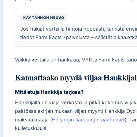
KÄYTÄNNÖN NEUVO
Jos haluat vertailla hintoja nopeasti, tarkista e
tiedot Farm Facts -palvelusta – säästät aikaa etkä
Vaikka vertailu on hankalaa, VYR ja Farm Facts tarjo
Kannattaako myydä viljaa Hankkijalle 
Mitä etuja Hankkija tarjoaa?
Hankkijalla on laaja verkosto ja pitkä kokemus vilj
päätösasiakirjan mukaan viljan myynti Hankkija Oy:lle
maksaa ostaja (
Helsingin kaupungin päätökset
). Tä
kuljetuskuluja.