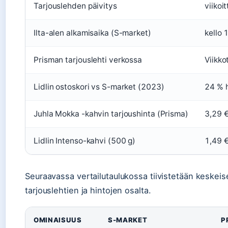
Tarjouslehden päivitys
viikoit
Ilta-alen alkamisaika (S-market)
kello
Prisman tarjouslehti verkossa
Viikko
Lidlin ostoskori vs S-market (2023)
24 % 
Juhla Mokka -kahvin tarjoushinta (Prisma)
3,29 €
Lidlin Intenso-kahvi (500 g)
1,49 €
Seuraavassa vertailutaulukossa tiivistetään keskeiset
tarjouslehtien ja hintojen osalta.
OMINAISUUS
S-MARKET
P