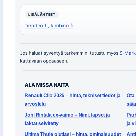
LISÄLÄHTEET
tiendeo.fi
,
kimbino.fi
Jos haluat syventyä tarkemmin, tutustu myös
S-Marke
kattavaan oppaaseen.
ALA MISSA NAITA
Renault Clio 2026 – hinta, tekniset tiedot ja
Ota 
arvostelu
sää
Joni Rintala ex-vaimo – Nimi, lapset ja
Parh
faktat selvitetty
ja v
Ultima Thule olutlasi – hinta, ominaisuudet
Anti