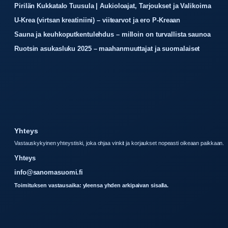
Pirilän Kukkatalo Tuusula | Aukioloajat, Tarjoukset ja Valikoima
U-Krea (virtsan kreatiniini) – viitearvot ja ero P-Kreaan
Sauna ja keuhkoputkentulehdus – milloin on turvallista saunoa
Ruotsin asukasluku 2025 – maahanmuuttajat ja suomalaiset
Yhteys
Vastauskykyinen yhteystiski, joka ohjaa vinkit ja korjaukset nopeasti oikeaan paikkaan.
Yhteys
info@sanomasuomi.fi
Toimituksen vastausaika: yleensa yhden arkipaivan sisalla.