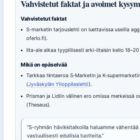
Vahvistetut faktat ja avoimet kysy
Vahvistetut faktat
S-marketin tarjouslehti on luettavissa useilla aggr
oferlo.fi).
Ilta-ale alkaa tyypillisesti arki-iltaisin kello 18–2
Mikä on epäselvää
Tarkkaa hintaeroa S-Marketin ja K-supermarketin v
(
Jyväskylän Ylioppilaslehti
).
Prisman ja Lidlin välinen ero omissa merkeissä on
(Theseus).
“S-ryhmän hävikkitalkoilla haluamme vähentää ru
vastuullisesti edullisia tuotteita.”