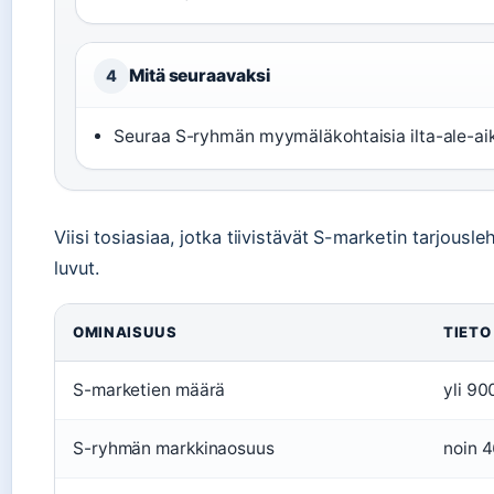
Mitä seuraavaksi
4
Seuraa S-ryhmän myymäläkohtaisia ilta-ale-aik
Viisi tosiasiaa, jotka tiivistävät S-marketin tarjous
luvut.
OMINAISUUS
TIETO
S-marketien määrä
yli 9
S-ryhmän markkinaosuus
noin 4