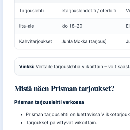
Tarjouslehti
etarjouslehdet.fi / oferlo.fi
Vi
Ilta-ale
klo 18–20
Ei
Kahvitarjoukset
Juhla Mokka (tarjous)
J
Vinkki:
Vertaile tarjouslehtiä viikoittain – voit sää
Mistä näen Prisman tarjoukset?
Prisman tarjouslehti verkossa
Prisman tarjouslehti on luettavissa Viikkotarjouks
Tarjoukset päivittyvät viikoittain.