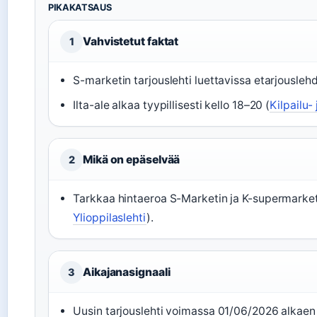
PIKAKATSAUS
Vahvistetut faktat
1
S-marketin tarjouslehti luettavissa etarjouslehdet
Ilta-ale alkaa tyypillisesti kello 18–20 (
Kilpailu-
Mikä on epäselvää
2
Tarkkaa hintaeroa S-Marketin ja K-supermarketin 
Ylioppilaslehti
).
Aikajanasignaali
3
Uusin tarjouslehti voimassa 01/06/2026 alkaen