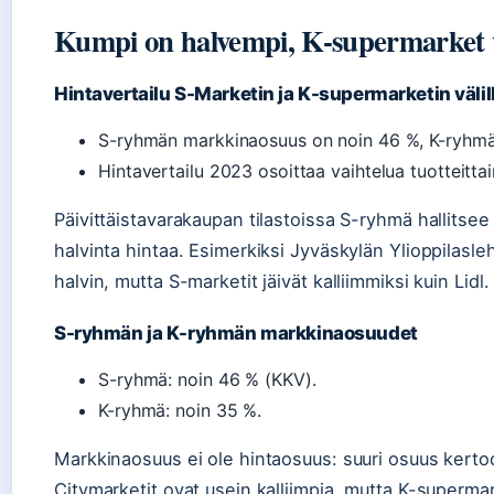
Kumpi on halvempi, K-supermarket 
Hintavertailu S-Marketin ja K-supermarketin välil
S-ryhmän markkinaosuus on noin 46 %, K-ryhmän n
Hintavertailu 2023 osoittaa vaihtelua tuotteittai
Päivittäistavarakaupan tilastoissa S-ryhmä hallitsee
halvinta hintaa. Esimerkiksi Jyväskylän Ylioppilasle
halvin, mutta S-marketit jäivät kalliimmiksi kuin Lidl.
S-ryhmän ja K-ryhmän markkinaosuudet
S-ryhmä: noin 46 % (KKV).
K-ryhmä: noin 35 %.
Markkinaosuus ei ole hintaosuus: suuri osuus kerto
Citymarketit ovat usein kalliimpia, mutta K-supermark