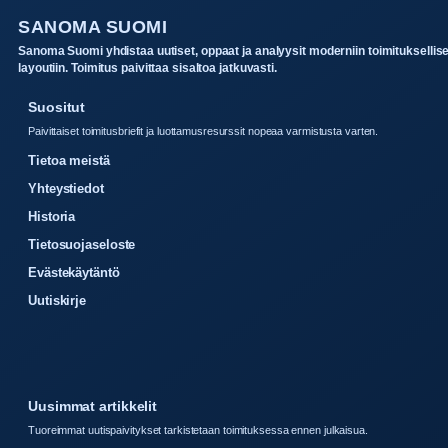
SANOMA SUOMI
Sanoma Suomi yhdistaa uutiset, oppaat ja analyysit moderniin toimituksellis
layoutiin. Toimitus paivittaa sisaltoa jatkuvasti.
Suositut
Paivittaiset toimitusbriefit ja luottamusresurssit nopeaa varmistusta varten.
Tietoa meistä
Yhteystiedot
Historia
Tietosuojaseloste
Evästekäytäntö
Uutiskirje
Uusimmat artikkelit
Tuoreimmat uutispaivitykset tarkistetaan toimituksessa ennen julkaisua.