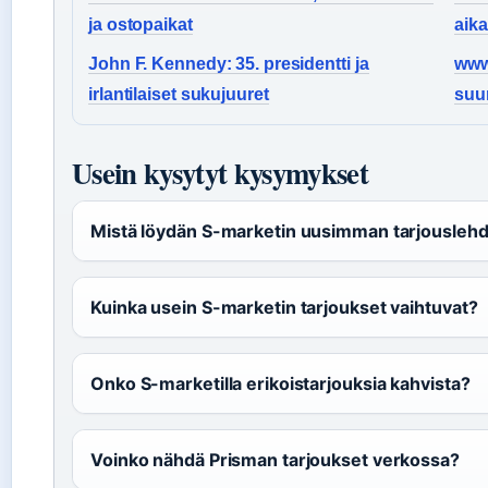
ja ostopaikat
aik
John F. Kennedy: 35. presidentti ja
www
irlantilaiset sukujuuret
suu
Usein kysytyt kysymykset
Mistä löydän S-marketin uusimman tarjousleh
Kuinka usein S-marketin tarjoukset vaihtuvat?
Onko S-marketilla erikoistarjouksia kahvista?
Voinko nähdä Prisman tarjoukset verkossa?