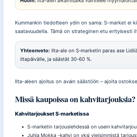
Huom:
Ilta-alen alkamisaika vaihtelee myymälöittä
Kummankin tiedotteen ydin on sama: S-market ei kilp
saatavuudella. Tämä on strateginen etu erityisesti il
Yhteenveto:
Ilta-ale on S-marketin paras ase Lidl
iltapäivälle, ja säästät 30-60 %.
Ilta-aleen ajoitus on avain säästöön – ajoita ostokse
Missä kaupoissa on kahvitarjouksia?
Kahvitarjoukset S-marketissa
S-marketin tarjouslehdessä on usein kahvitarjou
Juhla Mokka -kahvi on yksi yleisimmistä tarjoust