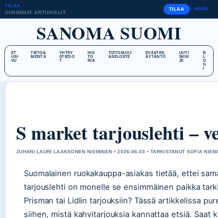
TILAA
HAKU
TILAA
UUSIMMAT ARTIKKELIT
SANOMA SUOMI
ET
TIETOA
YHTEY
HIS
TIETOSUOJ
EVÄSTEK
UUTI
B
USI
MEISTÄ
STIEDO
TO
ASELOSTE
ÄYTÄNTÖ
SKIR
L
VU
T
RIA
JE
O
G
I
S market tarjouslehti – ve
JUHANI LAURI LAAKSONEN NIEMINEN • 2026-06-03 • TARKISTANUT SOFIA NIEM
Suomalainen ruokakauppa-asiakas tietää, ettei sama
tarjouslehti on monelle se ensimmäinen paikka tarkis
Prisman tai Lidlin tarjouksiin? Tässä artikkelissa p
siihen, mistä kahvitarjouksia kannattaa etsiä. Saat 