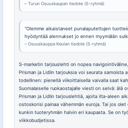
– Turun Osuuskaupan tiedote (S-ryhmä)
“Olemme aikaistaneet punalaputettujen tuotteide
hyödyntää alennukset jo ennen myymälän sulk
– Osuuskauppa Keulan tiedote (S-ryhmä)
S-marketin tarjouslehti on nopea navigointiväline,
Prisman ja Lidlin tarjouksia voi seurata samoista 
todellinen: pienellä viikoittaisella vaivalla saat ka
Suomalaiselle ruokaostajalle viesti on selvä: älä
Prisman ja Lidlin tarjouslehtiä, ajoita ilta-aleen a
ostoskorisi painaa vähemmän euroja. Tai jos olet e
kunkin tuoteryhmän halvin eri kaupasta. Se on työ
viikkobudjetissa.