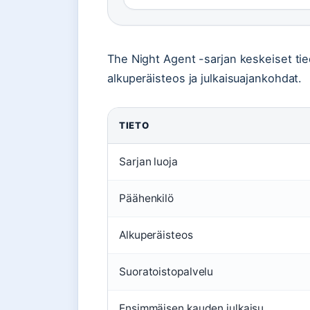
The Night Agent -sarjan keskeiset tiedo
alkuperäisteos ja julkaisuajankohdat.
TIETO
Sarjan luoja
Päähenkilö
Alkuperäisteos
Suoratoistopalvelu
Ensimmäisen kauden julkaisu