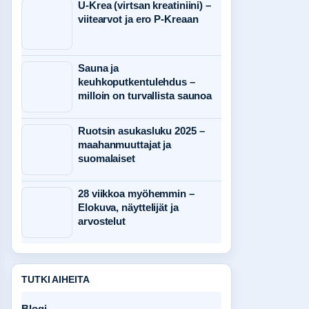
U-Krea (virtsan kreatiniini) –
viitearvot ja ero P-Kreaan
Sauna ja
keuhkoputkentulehdus –
milloin on turvallista saunoa
Ruotsin asukasluku 2025 –
maahanmuuttajat ja
suomalaiset
28 viikkoa myöhemmin –
Elokuva, näyttelijät ja
arvostelut
TUTKI AIHEITA
Blogi