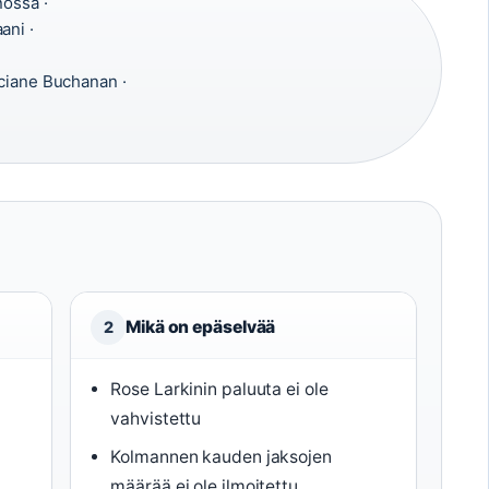
nossa ·
ani ·
ciane Buchanan ·
Mikä on epäselvää
2
Rose Larkinin paluuta ei ole
vahvistettu
Kolmannen kauden jaksojen
määrää ei ole ilmoitettu