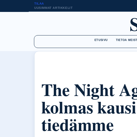
TILAA
UUSIMMAT ARTIKKELIT
ETUSIVU
TIETOA MEIS
The Night Ag
kolmas kausi
tiedämme