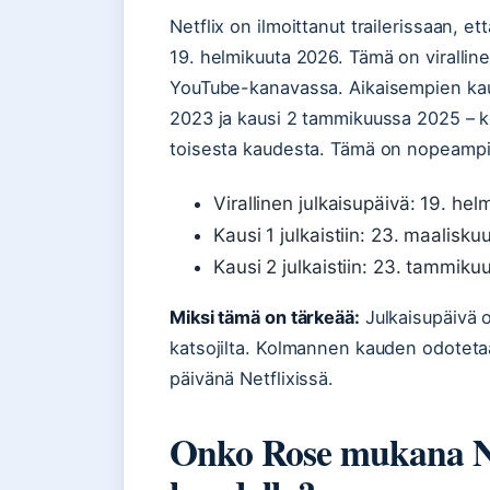
Netflix on ilmoittanut trailerissaan, e
19. helmikuuta 2026. Tämä on virallin
YouTube-kanavassa. Aikaisempien kausi
2023 ja kausi 2 tammikuussa 2025 – k
toisesta kaudesta. Tämä on nopeampi ta
Virallinen julkaisupäivä: 19. he
Kausi 1 julkaistiin: 23. maalisku
Kausi 2 julkaistiin: 23. tammiku
Miksi tämä on tärkeää:
Julkaisupäivä 
katsojilta. Kolmannen kauden odoteta
päivänä Netflixissä.
Onko Rose mukana Ni