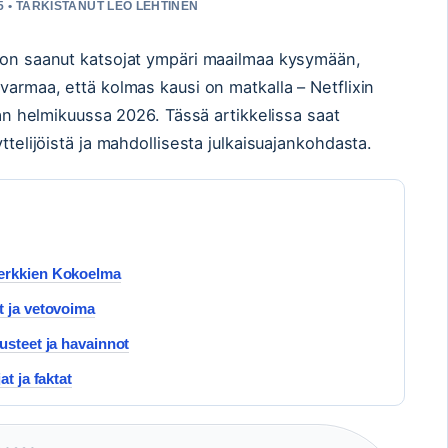
5 • TARKISTANUT LEO LEHTINEN
t on saanut katsojat ympäri maailmaa kysymään,
varmaa, että kolmas kausi on matkalla – Netflixin
taan helmikuussa 2026. Tässä artikkelissa saat
ttelijöistä ja mahdollisesta julkaisuajankohdasta.
Merkkien Kokoelma
t ja vetovoima
usteet ja havainnot
t ja faktat