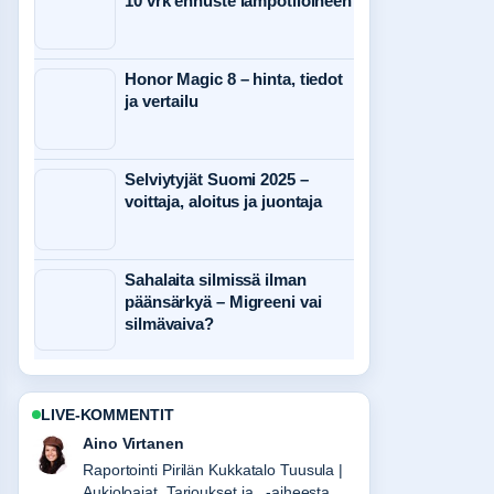
10 vrk ennuste lämpötiloineen
Honor Magic 8 – hinta, tiedot
ja vertailu
Selviytyjät Suomi 2025 –
voittaja, aloitus ja juontaja
Sahalaita silmissä ilman
päänsärkyä – Migreeni vai
silmävaiva?
LIVE-KOMMENTIT
Elias Korhonen
Vahvaa tarkistustyota liittyen U-Krea
(virtsan kreatiniini) – viitearvot ja ero....