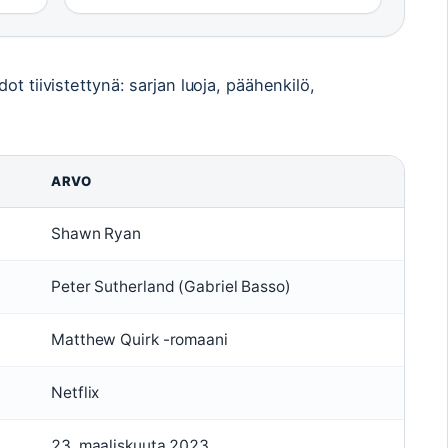
t tiivistettynä: sarjan luoja, päähenkilö,
ARVO
Shawn Ryan
Peter Sutherland (Gabriel Basso)
Matthew Quirk -romaani
Netflix
23. maaliskuuta 2023