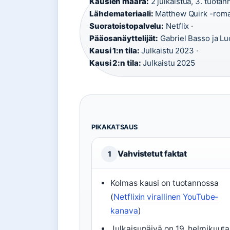
Kausien määrä:
2 julkaistua, 3. tuotan
Lähdemateriaali:
Matthew Quirk -roma
Suoratoistopalvelu:
Netflix ·
Pääosanäyttelijät:
Gabriel Basso ja Lu
Kausi 1:n tila:
Julkaistu 2023 ·
Kausi 2:n tila:
Julkaistu 2025
PIKAKATSAUS
Vahvistetut faktat
1
Kolmas kausi on tuotannossa
(
Netflixin virallinen YouTube-
kanava
)
Julkaisupäivä on 19. helmikuuta