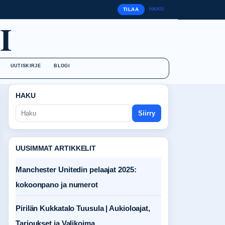
HAKU
TILAA
I
UUTISKIRJE
BLOGI
HAKU
Siirry
UUSIMMAT ARTIKKELIT
Manchester Unitedin pelaajat 2025:
kokoonpano ja numerot
Pirilän Kukkatalo Tuusula | Aukioloajat,
Tarjoukset ja Valikoima