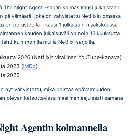
ttä The Night Agent -sarjan kolmas kausi julkaistaan
en päivämäärä, joka on vahvistettu Netflixin omassa
en perusteella – kausi 1 julkaistiin maaliskuussa
olmannen kauden julkaisuväli on noin 13 kuukautta
hti kuin monilla muilla Netflix-sarjoilla.
lmikuuta 2026 (Netflixin virallinen YouTube-kanava)
uta 2023 (
IMDb
)
uta 2025
on nyt vahvistettu, mikä poistaa epävarmuuden
an olevan katsottavissa maailmanlaajuisesti samana
ght Agentin kolmannella