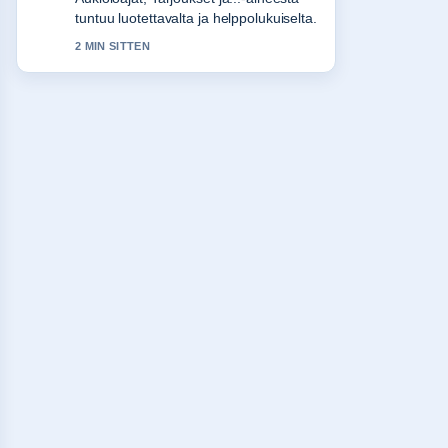
Useampien medioiden tulisi kirjoittaa
nain.
4 MIN SITTEN