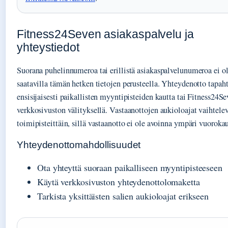
Fitness24Seven asiakaspalvelu ja
yhteystiedot
Suorana puhelinnumeroa tai erillistä asiakaspalvelunumeroa ei o
saatavilla tämän hetken tietojen perusteella. Yhteydenotto tapah
ensisijaisesti paikallisten myyntipisteiden kautta tai Fitness24S
verkkosivuston välityksellä. Vastaanottojen aukioloajat vaihtele
toimipisteittäin, sillä vastaanotto ei ole avoinna ympäri vuoroka
Yhteydenottomahdollisuudet
Ota yhteyttä suoraan paikalliseen myyntipisteeseen
Käytä verkkosivuston yhteydenottolomaketta
Tarkista yksittäisten salien aukioloajat erikseen