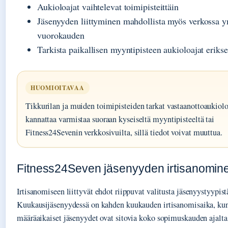
Aukioloajat vaihtelevat toimipisteittäin
Jäsenyyden liittyminen mahdollista myös verkossa 
vuorokauden
Tarkista paikallisen myyntipisteen aukioloajat eriks
HUOMIOITAVAA
Tikkurilan ja muiden toimipisteiden tarkat vastaanottoaukiolo
kannattaa varmistaa suoraan kyseiseltä myyntipisteeltä tai
Fitness24Sevenin verkkosivuilta, sillä tiedot voivat muuttua.
Fitness24Seven jäsenyyden irtisanomin
Irtisanomiseen liittyvät ehdot riippuvat valitusta jäsenyystyypist
Kuukausijäsenyydessä on kahden kuukauden irtisanomisaika, kun
määräaikaiset jäsenyydet ovat sitovia koko sopimuskauden ajalta