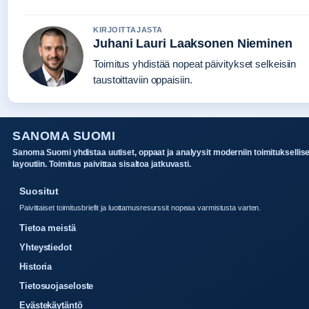
KIRJOITTAJASTA
Juhani Lauri Laaksonen Nieminen
Toimitus yhdistää nopeat päivitykset selkeisiin
taustoittaviin oppaisiin.
SANOMA SUOMI
Sanoma Suomi yhdistaa uutiset, oppaat ja analyysit moderniin toimituksellis
layoutiin. Toimitus paivittaa sisaltoa jatkuvasti.
Suositut
Paivittaiset toimitusbriefit ja luottamusresurssit nopeaa varmistusta varten.
Tietoa meistä
Yhteystiedot
Historia
Tietosuojaseloste
Evästekäytäntö