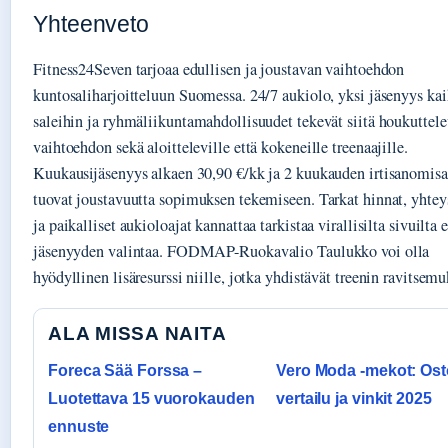
Yhteenveto
Fitness24Seven tarjoaa edullisen ja joustavan vaihtoehdon
kuntosaliharjoitteluun Suomessa. 24/7 aukiolo, yksi jäsenyys kai
saleihin ja ryhmäliikuntamahdollisuudet tekevät siitä houkuttel
vaihtoehdon sekä aloitteleville että kokeneille treenaajille.
Kuukausijäsenyys alkaen 30,90 €/kk ja 2 kuukauden irtisanomisa
tuovat joustavuutta sopimuksen tekemiseen. Tarkat hinnat, yhtey
ja paikalliset aukioloajat kannattaa tarkistaa virallisilta sivuilta
jäsenyyden valintaa. FODMAP-Ruokavalio Taulukko voi olla
hyödyllinen lisäresurssi niille, jotka yhdistävät treenin ravitsem
ALA MISSA NAITA
Foreca Sää Forssa –
Vero Moda -mekot: Ost
Luotettava 15 vuorokauden
vertailu ja vinkit 2025
ennuste