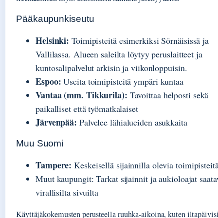
Pääkaupunkiseutu
Helsinki:
Toimipisteitä esimerkiksi Sörnäisissä ja
Vallilassa. Alueen saleilta löytyy peruslaitteet ja
kuntosalipalvelut arkisin ja viikonloppuisin.
Espoo:
Useita toimipisteitä ympäri kuntaa
Vantaa (mm. Tikkurila):
Tavoittaa helposti sekä
paikalliset että työmatkalaiset
Järvenpää:
Palvelee lähialueiden asukkaita
Muu Suomi
Tampere:
Keskeisellä sijainnilla olevia toimipisteit
Muut kaupungit: Tarkat sijainnit ja aukioloajat saata
virallisilta sivuilta
Käyttäjäkokemusten perusteella ruuhka-aikoina, kuten iltapäivisi