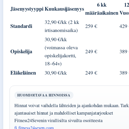
6 kk
12
Jäsenyystyyppi
Kuukausijäsenyys
määräaikainen
Vuos
32,90 €/kk (2 kk
Standardi
259 €
429 
irtisanomisaika)
30,90 €/kk
(voimassa oleva
Opiskelija
249 €
389 
opiskelijakortti,
18–64v)
Eläkeläinen
30,90 €/kk
249 €
389 
HUOMIOITAVAA HINNOISSA
Hinnat voivat vaihdella lähteiden ja ajankohdan mukaan. Tark
ajantasaiset hinnat ja mahdolliset kampanjatarjoukset
Fitness24Sevenin virallisilta sivuilta osoitteesta
fi.fitness24seven.com
.