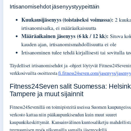
Irtisanomisehdot jäsenyystyypeittäin
Kuukausijäsenyys (toistaiseksi voimassa):
2 kuuk
irtisanomisaika, ei määräaikaisuutta
Määräaikainen jäsenyys (6 kk / 12 kk):
Sitova ko
kauden ajan, irtisanomismahdollisuutta ei ole
Irtisanominen tulee tehdä kirjallisesti tai sovitulla ta
Täydelliset irtisanomisehdot ja -ohjeet löytyvät Fitness24Seveni
verkkosivuilta osoitteesta
fi.fitness24seven.com/jasenyys/jasen
Fitness24Seven salit Suomessa: Helsink
Tampere ja muut sijainnit
Fitness24Sevenillä on toimipisteitä useissa Suomen kaupungeiss
verkosto kattaa niin pääkaupunkiseudun kuin muut suuret
kaupunkikeskittymät. Kansainvälinen kuntosaliketju mahdollist
treenaamisen myös ulkomailla samalla jäsenyydellä.