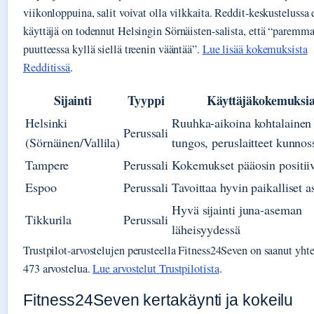
viikonloppuina, salit voivat olla vilkkaita. Reddit-keskustelussa 
käyttäjä on todennut Helsingin Sörnäisten-salista, että “paremm
puutteessa kyllä siellä treenin vääntää”.
Lue lisää kokemuksista
Redditissä
.
Sijainti
Tyyppi
Käyttäjäkokemuksi
Helsinki
Ruuhka-aikoina kohtalainen
Perussali
(Sörnäinen/Vallila)
tungos, peruslaitteet kunnos
Tampere
Perussali
Kokemukset pääosin positiiv
Espoo
Perussali
Tavoittaa hyvin paikalliset 
Hyvä sijainti juna-aseman
Tikkurila
Perussali
läheisyydessä
Trustpilot-arvostelujen perusteella Fitness24Seven on saanut yht
473 arvostelua.
Lue arvostelut Trustpilotista
.
Fitness24Seven kertakäynti ja kokeilu