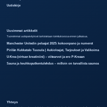
Uutiskirje
Uusimmat artikkelit
Tuoreimmat uutispaivitykset tarkistetaan toimituksessa ennen julkaisua.
Manchester Unitedin pelaajat 2025: kokoonpano ja numerot
Pirilän Kukkatalo Tuusula | Aukioloajat, Tarjoukset ja Valikoima
U-Krea (virtsan kreatiniini) – viitearvot ja ero P-Kreaan
Sauna ja keuhkoputkentulehdus – milloin on turvallista saunoa
Yhteys