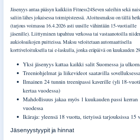
Jäsenyys antaa pääsyn kaikkiin Fitness24Seven saleihin sekä nais
saliin lähes jokaisessa toimipisteessä. Aloitusmaksu on tällä hetk
(tarjous voimassa 16.4.2026 asti uusille vähintään 15-vuotiaille
jäsenille). Liittyminen tapahtuu verkossa tai vastaanotoilla niide
aukioloaikojen puitteissa. Maksu veloitetaan automaattisella
korttiveloituksella tai e-laskulla, jonka eräpäivä on kuukauden 29
Yksi jäsenyys kattaa kaikki salit Suomessa ja ulkoma
Treeniohjelmat ja liikevideot saatavilla sovelluksess
Ilmainen 24 tunnin treenipassi kaverille (yli 18-vuoti
kertaa vuodessa)
Mahdollisuus jakaa myös 1 kuukauden passi kerran
vuodessa
Ikäraja: yleensä 18 vuotta, tietyissä tarjouksissa 15 
Jäsenyystyypit ja hinnat