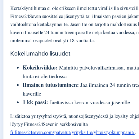
Kertakäyntihintaa ei ole erikseen ilmoitettu virallisilla sivustoill
Fitness24Seven suosittelee jäsenyyttä tai ilmaisten passien jakam
vaihtoehtona kertakäynneille. Jäsenille on tarjolla mahdollisuus 
kaveri ilmaiselle 24 tunnin treenipassille neljä kertaa vuodessa, 
molemmat osapuolet ovat yli 18-vuotiaita.
Kokeilumahdollisuudet
Kokeiluviikko:
Mainittu palveluvalikoimassa, mutta
hinta ei ole tiedossa
Ilmainen tutustuminen:
Jaa ilmainen 24 tunnin tre
kaverille
1 kk passi:
Jaettavissa kerran vuodessa jäsenille
Lisätietoa yritysyhteistyöstä, nuorisojäsenyydestä ja loyalty-ohj
löytyy Fitness24Sevenin verkkosivuilta
fi.fitness24seven.com/palvelut/yrityksille/yhteistyokumppanit/
.