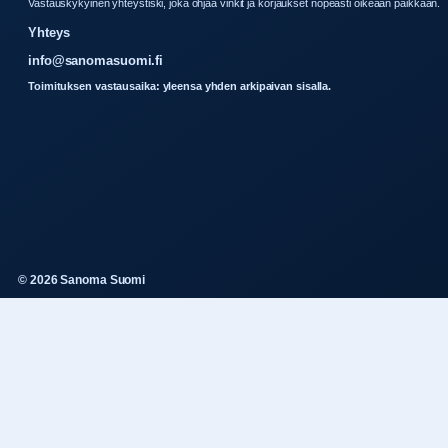
Vastauskykyinen yhteystiski, joka ohjaa vinkit ja korjaukset nopeasti oikeaan paikkaan.
Yhteys
info@sanomasuomi.fi
Toimituksen vastausaika: yleensa yhden arkipaivan sisalla.
© 2026 Sanoma Suomi