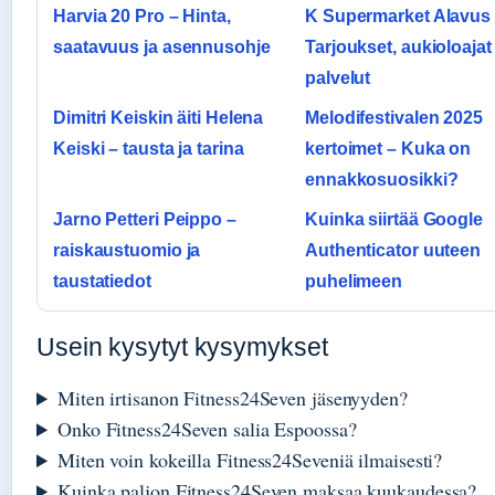
Harvia 20 Pro – Hinta,
K Supermarket Alavus
saatavuus ja asennusohje
Tarjoukset, aukioloajat 
palvelut
Dimitri Keiskin äiti Helena
Melodifestivalen 2025
Keiski – tausta ja tarina
kertoimet – Kuka on
ennakkosuosikki?
Jarno Petteri Peippo –
Kuinka siirtää Google
raiskaustuomio ja
Authenticator uuteen
taustatiedot
puhelimeen
Usein kysytyt kysymykset
Miten irtisanon Fitness24Seven jäsenyyden?
Onko Fitness24Seven salia Espoossa?
Miten voin kokeilla Fitness24Seveniä ilmaisesti?
Kuinka paljon Fitness24Seven maksaa kuukaudessa?