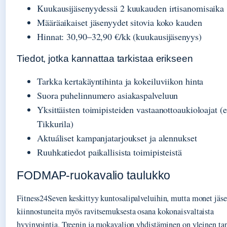
Kuukausijäsenyydessä 2 kuukauden irtisanomisaika
Määräaikaiset jäsenyydet sitovia koko kauden
Hinnat: 30,90–32,90 €/kk (kuukausijäsenyys)
Tiedot, jotka kannattaa tarkistaa erikseen
Tarkka kertakäyntihinta ja kokeiluviikon hinta
Suora puhelinnumero asiakaspalveluun
Yksittäisten toimipisteiden vastaanottoaukioloajat (
Tikkurila)
Aktuáliset kampanjatarjoukset ja alennukset
Ruuhkatiedot paikallisista toimipisteistä
FODMAP-ruokavalio taulukko
Fitness24Seven keskittyy kuntosalipalveluihin, mutta monet jäse
kiinnostuneita myös ravitsemuksesta osana kokonaisvaltaista
hyvinvointia. Treenin ja ruokavalion yhdistäminen on yleinen ta