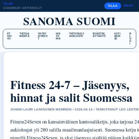
TILAA
HAKU
TILAA
UUSIMMAT ARTIKKELIT
SANOMA SUOMI
ET
TIETOA
YHTEY
HIS
TIETOSUOJ
EVÄSTEK
UUTI
B
USI
MEISTÄ
STIEDO
TO
ASELOSTE
ÄYTÄNTÖ
SKIR
L
VU
T
RIA
JE
O
G
I
Fitness 24-7 – Jäsenyys,
hinnat ja salit Suomessa
JUHANI LAURI LAAKSONEN NIEMINEN • 2026-04-14 • TARKISTANUT LEO LEHTI
Fitness24Seven on kansainvälinen kuntosaliketju, joka tarjoaa 2
aukioloajat yli 280 salilla maailmanlaajuisesti. Suomessa ketju 
nimellä Fitness24Seven, ja yksi jäsenyys sisältää pääsyn kaikkii