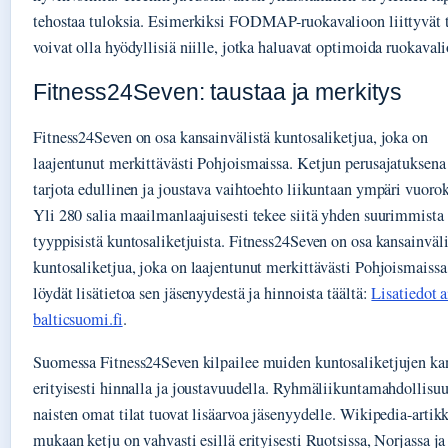
tehostaa tuloksia. Esimerkiksi FODMAP-ruokavalioon liittyvät 
voivat olla hyödyllisiä niille, jotka haluavat optimoida ruokavali
Fitness24Seven: taustaa ja merkitys
Fitness24Seven on osa kansainvälistä kuntosaliketjua, joka on
laajentunut merkittävästi Pohjoismaissa. Ketjun perusajatuksena
tarjota edullinen ja joustava vaihtoehto liikuntaan ympäri vuoro
Yli 280 salia maailmanlaajuisesti tekee siitä yhden suurimmista
tyyppisistä kuntosaliketjuista. Fitness24Seven on osa kansainväli
kuntosaliketjua, joka on laajentunut merkittävästi Pohjoismaissa,
löydät lisätietoa sen jäsenyydestä ja hinnoista täältä:
Lisatiedot a
balticsuomi.fi
.
Suomessa Fitness24Seven kilpailee muiden kuntosaliketjujen ka
erityisesti hinnalla ja joustavuudella. Ryhmäliikuntamahdollisuu
naisten omat tilat tuovat lisäarvoa jäsenyydelle. Wikipedia-artik
mukaan ketju on vahvasti esillä erityisesti Ruotsissa, Norjassa ja