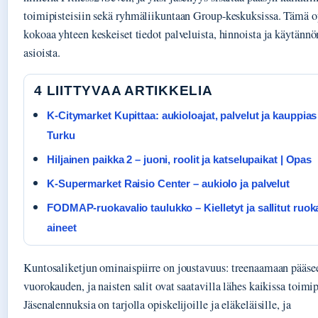
toimipisteisiin sekä ryhmäliikuntaan Group-keskuksissa. Tämä o
kokoaa yhteen keskeiset tiedot palveluista, hinnoista ja käytännö
asioista.
4 LIITTYVAA ARTIKKELIA
K-Citymarket Kupittaa: aukioloajat, palvelut ja kauppias
Turku
Hiljainen paikka 2 – juoni, roolit ja katselupaikat | Opas
K-Supermarket Raisio Center – aukiolo ja palvelut
FODMAP-ruokavalio taulukko – Kielletyt ja sallitut ruok
aineet
Kuntosaliketjun ominaispiirre on joustavuus: treenaamaan pääse
vuorokauden, ja naisten salit ovat saatavilla lähes kaikissa toimip
Jäsenalennuksia on tarjolla opiskelijoille ja eläkeläisille, ja