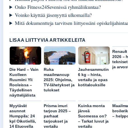
Onko Fitness24Sevenissä ryhmäliikuntaa?
Voinko käyttää jäsenyyttä ulkomailla?
Mitä dokumentteja tarvitsen liittyessäni opiskelijahinta
LISAA LIITTYVIA ARTIKKELEITA
Renault
2026 – h
tekniset
ja arvos
Die Hard – Vain
Ruka
Jauhesammutin
Kuolleen
maailmancup
6 kg – hinta,
Ruumiini Yli
2025: Ohjelma,
vertailu ja opas
Rooleissa –
TV-lähetykset ja
kotitalouksille
Täydellinen
tulokset
näyttelijälista
Myytävät
Prisma imuri
Kuinka monta
Maailma
asunnot
tarjous 2025 –
järveä
broileri
Humppila: 24
parhaat
Suomessa on?
– helppo
kpl Oikotiellä,
tarjoukset ja
– Tarkat luvut ja
14 Etuovella
vertailu
vertailu