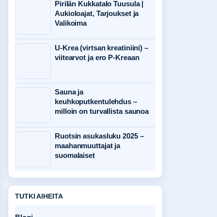
Pirilän Kukkatalo Tuusula |
Aukioloajat, Tarjoukset ja
Valikoima
U-Krea (virtsan kreatiniini) –
viitearvot ja ero P-Kreaan
Sauna ja
keuhkoputkentulehdus –
milloin on turvallista saunoa
Ruotsin asukasluku 2025 –
maahanmuuttajat ja
suomalaiset
TUTKI AIHEITA