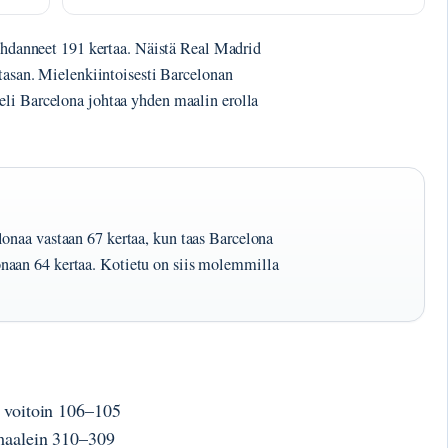
kohdanneet 191 kertaa. Näistä Real Madrid
 tasan. Mielenkiintoisesti Barcelonan
li Barcelona johtaa yhden maalin erolla
lonaa vastaan 67 kertaa, kun taas Barcelona
naan 64 kertaa. Kotietu on siis molemmilla
a voitoin 106–105
 maalein 310–309