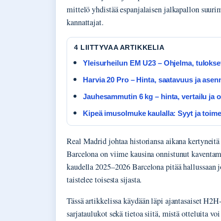
mittelö yhdistää espanjalaisen jalkapallon suur
kannattajat.
4 LIITTYVAA ARTIKKELIA
Yleisurheilun EM U23 – Ohjelma, tulokse
Harvia 20 Pro – Hinta, saatavuus ja ase
Jauhesammutin 6 kg – hinta, vertailu ja o
Kipeä imusolmuke kaulalla: Syyt ja toimet
Real Madrid johtaa historiansa aikana kertyneitä 
Barcelona on viime kausina onnistunut kaventama
kaudella 2025–2026 Barcelona pitää hallussaan 
taistelee toisesta sijasta.
Tässä artikkelissa käydään läpi ajantasaiset H2H-
sarjataulukot sekä tietoa siitä, mistä otteluita voi