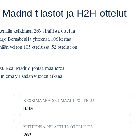
adrid tilastot ja H2H-ottelut
nään kaikkiaan 263 virallista ottelua.
ago Bernabéulla yhteensä 106 kertaa
mään voiton 105 ottelussa. 52 ottelua on
00. Real Madrid johtaa maalieroa
in eroa yli sadan vuoden aikana
KESKIMÄÄRÄISET MAALIT/OTTELU
3,35
YHTEENSÄ PELATTUJA OTTELUITA
263