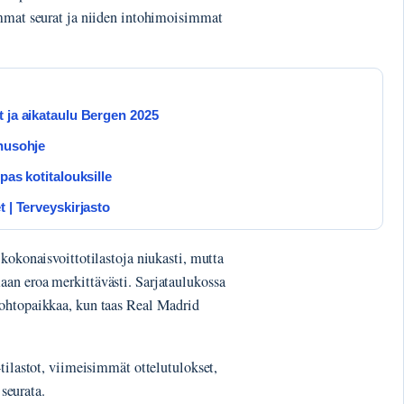
immat seurat ja niiden intohimoisimmat
t ja aikataulu Bergen 2025
nnusohje
pas kotitalouksille
 | Terveyskirjasto
kokonaisvoittotilastoja niukasti, mutta
an eroa merkittävästi. Sarjataulukossa
johtopaikkaa, kun taas Real Madrid
tilastot, viimeisimmät ottelutulokset,
 seurata.