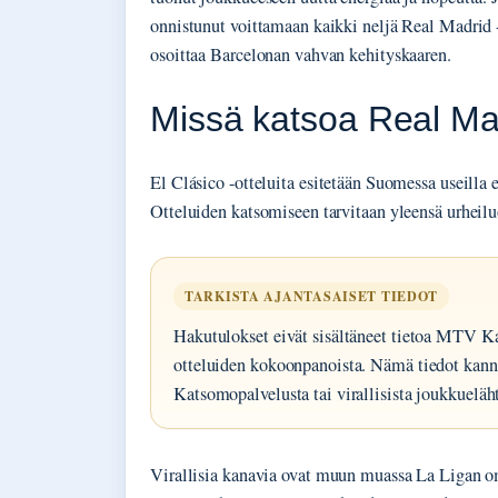
onnistunut voittamaan kaikki neljä Real Madrid 
osoittaa Barcelonan vahvan kehityskaaren.
Missä katsoa Real Ma
El Clásico -otteluita esitetään Suomessa useilla er
Otteluiden katsomiseen tarvitaan yleensä urheil
TARKISTA AJANTASAISET TIEDOT
Hakutulokset eivät sisältäneet tietoa MTV Ka
otteluiden kokoonpanoista. Nämä tiedot kann
Katsomopalvelusta tai virallisista joukkueläht
Virallisia kanavia ovat muun muassa La Ligan om