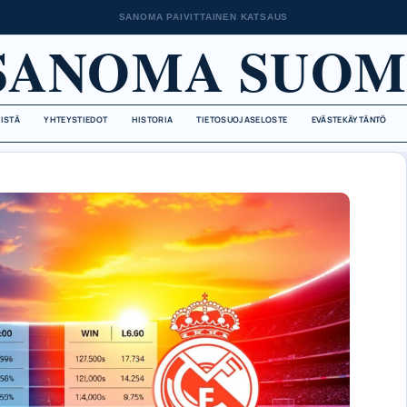
SANOMA PAIVITTAINEN KATSAUS
SANOMA SUOM
EISTÄ
YHTEYSTIEDOT
HISTORIA
TIETOSUOJASELOSTE
EVÄSTEKÄYTÄNTÖ