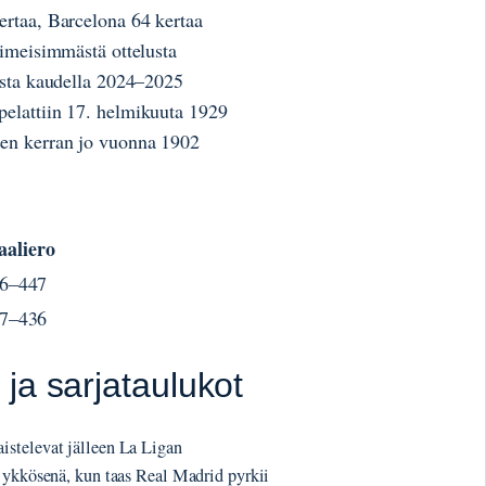
ertaa, Barcelona 64 kertaa
iimeisimmästä ottelusta
ista kaudella 2024–2025
elattiin 17. helmikuuta 1929
en kerran jo vuonna 1902
aliero
6–447
7–436
ja sarjataulukot
istelevat jälleen La Ligan
ä ykkösenä, kun taas Real Madrid pyrkii