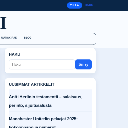
HAKU
TILAA
I
UUTISKIRJE
BLOGI
HAKU
Siirry
UUSIMMAT ARTIKKELIT
Antti Herlinin testamentti – salaisuus,
perintö, sijoitusalusta
Manchester Unitedin pelaajat 2025:
kokoonpano ja numerot