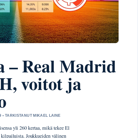
a – Real Madrid
H, voitot ja
o
9 • TARKISTANUT MIKAEL LAINE
sensa yli 260 kertaa, mikä tekee El
kilpailuista. Joukkueiden välinen