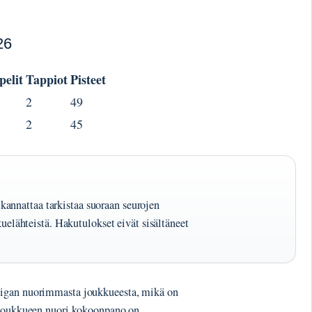
26
pelit
Tappiot
Pisteet
2
49
2
45
annattaa tarkistaa suoraan seurojen
kkuelähteistä. Hakutulokset eivät sisältäneet
Ligan nuorimmasta joukkueesta, mikä on
. Joukkueen nuori kokoonpano on