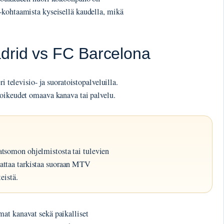
-kohtaamista kyseisellä kaudella, mikä
drid vs FC Barcelona
i televisio- ja suoratoistopalveluilla.
uoikeudet omaava kanava tai palvelu.
tsomon ohjelmistosta tai tulevien
attaa tarkistaa suoraan MTV
eistä.
at kanavat sekä paikalliset