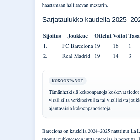
haastamaan hallitsevan mestarin.
Sarjataulukko kaudella 2025–20
Sijoitus
Joukkue
Ottelut
Voitot
Tasa
1.
FC Barcelona
19
16
1
2.
Real Madrid
19
14
3
KOKOONPANOT
Tämänhetkisiä kokoonpanoja koskevat tiedot k
virallisilta verkkosivuilta tai virallisista jou
ajantasaisia kokoonpanotietoja.
Barcelona on kaudella 2024–2025 nauttinut La 
tuonut joukkueeseen uutta energiaa ja nopeutta