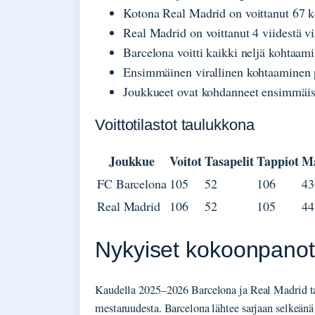
Kotona Real Madrid on voittanut 67 k
Real Madrid on voittanut 4 viidestä v
Barcelona voitti kaikki neljä kohtaam
Ensimmäinen virallinen kohtaaminen p
Joukkueet ovat kohdanneet ensimmäis
Voittotilastot taulukkona
Joukkue
Voitot
Tasapelit
Tappiot
Ma
FC Barcelona
105
52
106
43
Real Madrid
106
52
105
44
Nykyiset kokoonpanot 
Kaudella 2025–2026 Barcelona ja Real Madrid ta
mestaruudesta. Barcelona lähtee sarjaan selkeän