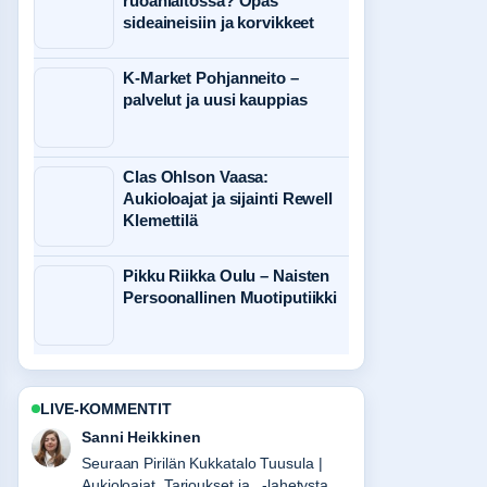
ruoanlaitossa? Opas
sideaineisiin ja korvikkeet
K-Market Pohjanneito –
palvelut ja uusi kauppias
Clas Ohlson Vaasa:
Aukioloajat ja sijainti Rewell
Klemettilä
Pikku Riikka Oulu – Naisten
Persoonallinen Muotiputiikki
LIVE-KOMMENTIT
Sanni Heikkinen
Seuraan Pirilän Kukkatalo Tuusula |
Aukioloajat, Tarjoukset ja...-lahetysta