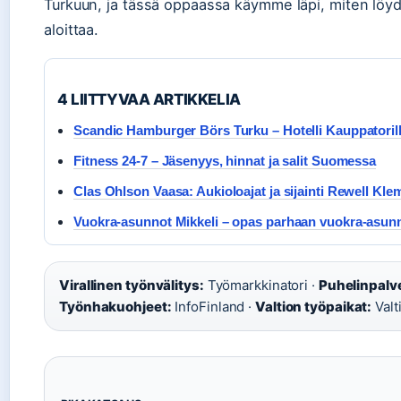
Turkuun, ja tässä oppaassa käymme läpi, miten löydä
aloittaa.
4 LIITTYVAA ARTIKKELIA
Scandic Hamburger Börs Turku – Hotelli Kauppatoril
Fitness 24-7 – Jäsenyys, hinnat ja salit Suomessa
Clas Ohlson Vaasa: Aukioloajat ja sijainti Rewell Klem
Vuokra-asunnot Mikkeli – opas parhaan vuokra-asun
Virallinen työnvälitys:
Työmarkkinatori ·
Puhelinpalv
Työnhakuohjeet:
InfoFinland ·
Valtion työpaikat:
Valti