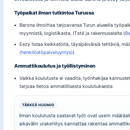
Työpaikat ilman tutkintoa Turussa
Barona ilmoittaa tarjoavansa Turun alueella työpai
myynnistä, logistiikasta, IT:stä ja rakennusalalta (
Ba
Eezy listaa keikkatöitä, täysipäiväisiä tehtäviä, mää
(henkilöstöpalveluyritys)
)
Ammattikoulutus ja työllistyminen
Vaikka koulutusta ei vaadita, työnhakijaa kannust
tarjoaa tietoa ammatillisesta koulutuksesta
TÄRKEÄ HUOMIO
Ilman koulutusta saatavat työt ovat usein määräai
aikavälin urakehitys kannattaa rakentaa ammattik