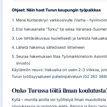
Ohjeet: Näin haet Turun kaupungin työpaikkaa
Mene Kuntarekryn verkkosivulle (Varha – hyvinvointi
Etsi hakusanalla “Turku” tai selaa Varsinais-Suomen
Lue tehtäväkuvaus huolellisesti ja tarkista hakuaik
Lähetä hakemus sähköisesti liitteineen
Seuraa hakemuksen tilaa Työmarkkinatorin Asiointi-
sivusto)
Käytännön neuvo: Hakuaika on usein 2–3 viikkoa, jote
Turun työllisyysalueen puhelinpalveluun (02 262 3880
Onko Turussa töitä ilman koulutusta
Kyllä – monilla aloilla voi työllistyä ilman muodollist
siivouksessa ja ravintola-alalla. Barona ja Eezy tarjo