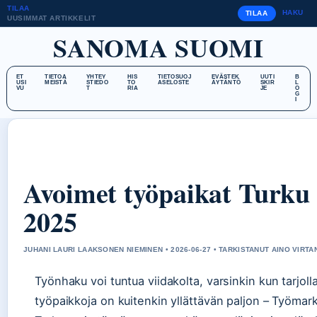
TILAA
HAKU
TILAA
UUSIMMAT ARTIKKELIT
SANOMA SUOMI
ET
TIETOA
YHTEY
HIS
TIETOSUOJ
EVÄSTEK
UUTI
B
USI
MEISTÄ
STIEDO
TO
ASELOSTE
ÄYTÄNTÖ
SKIR
L
VU
T
RIA
JE
O
G
I
Avoimet työpaikat Turku
2025
JUHANI LAURI LAAKSONEN NIEMINEN • 2026-06-27 • TARKISTANUT AINO VIRTA
Työnhaku voi tuntua viidakolta, varsinkin kun tarjolla
työpaikkoja on kuitenkin yllättävän paljon – Työmar