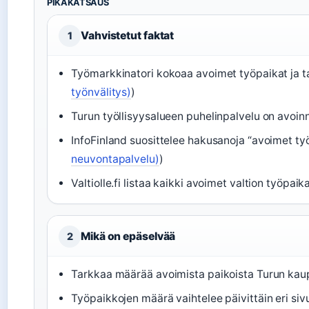
PIKAKATSAUS
Vahvistetut faktat
1
Työmarkkinatori kokoaa avoimet työpaikat ja t
työnvälitys)
)
Turun työllisyysalueen puhelinpalvelu on avoinn
InfoFinland suosittelee hakusanoja “avoimet työ
neuvontapalvelu)
)
Valtiolle.fi listaa kaikki avoimet valtion työpaik
Mikä on epäselvää
2
Tarkkaa määrää avoimista paikoista Turun kaupun
Työpaikkojen määrä vaihtelee päivittäin eri sivu