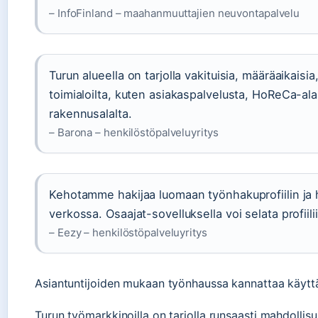
– InfoFinland – maahanmuuttajien neuvontapalvelu
Turun alueella on tarjolla vakituisia, määräaikaisia
toimialoilta, kuten asiakaspalvelusta, HoReCa-alalt
rakennusalalta.
– Barona – henkilöstöpalveluyritys
Kehotamme hakijaa luomaan työnhakuprofiilin ja
verkossa. Osaajat-sovelluksella voi selata profiilii
– Eezy – henkilöstöpalveluyritys
Asiantuntijoiden mukaan työnhaussa kannattaa käyttää 
Turun työmarkkinoilla on tarjolla runsaasti mahdollis