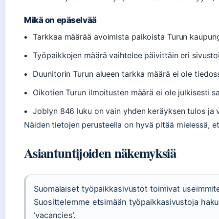
Mikä on epäselvää
Tarkkaa määrää avoimista paikoista Turun kaupungil
Työpaikkojen määrä vaihtelee päivittäin eri sivustoi
Duunitorin Turun alueen tarkka määrä ei ole tiedos
Oikotien Turun ilmoitusten määrä ei ole julkisesti sa
Joblyn 846 luku on vain yhden keräyksen tulos ja v
Näiden tietojen perusteella on hyvä pitää mielessä, et
Asiantuntijoiden näkemyksiä
Suomalaiset työpaikkasivustot toimivat useimmite
Suosittelemme etsimään työpaikkasivustoja hakusa
‘vacancies’.