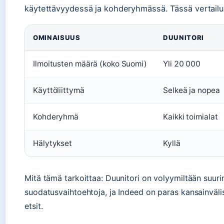
käytettävyydessä ja kohderyhmässä. Tässä vertailu
OMINAISUUS
DUUNITORI
Ilmoitusten määrä (koko Suomi)
Yli 20 000
Käyttöliittymä
Selkeä ja nopea
Kohderyhmä
Kaikki toimialat
Hälytykset
Kyllä
Mitä tämä tarkoittaa: Duunitori on volyymiltään suur
suodatusvaihtoehtoja, ja Indeed on paras kansainvälisill
etsit.