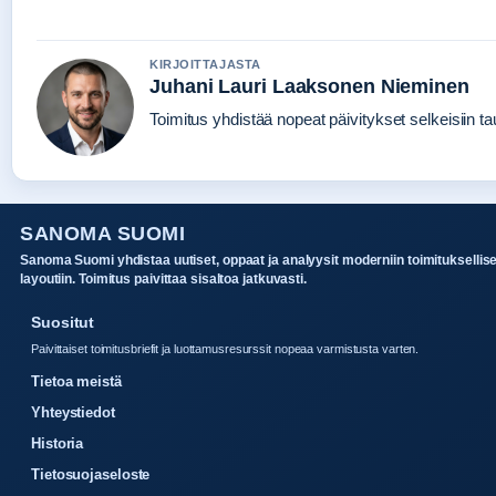
KIRJOITTAJASTA
Juhani Lauri Laaksonen Nieminen
Toimitus yhdistää nopeat päivitykset selkeisiin tau
SANOMA SUOMI
Sanoma Suomi yhdistaa uutiset, oppaat ja analyysit moderniin toimituksellis
layoutiin. Toimitus paivittaa sisaltoa jatkuvasti.
Suositut
Paivittaiset toimitusbriefit ja luottamusresurssit nopeaa varmistusta varten.
Tietoa meistä
Yhteystiedot
Historia
Tietosuojaseloste