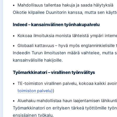
Mahdollisuus tallentaa hakuja ja saada hälytyksiä
Oikotie kilpailee Duunitorin kanssa, mutta sen käyt
Indeed – kansainvälinen työnhakupalvelu
Kokoaa ilmoituksia monista lähteistä ympäri intern
Globaali kattavuus – hyvä myös englanninkielisille t
Indeedin Turun ilmoitusten määrä vaihtelee, mutta 
kansainvälisille hakijoille.
Työmarkkinatori – virallinen työnvälitys
TE-toimiston virallinen palvelu, kokoaa kaikki avoi
toimiston palvelu)
)
Aluehaku mahdollistaa haun laajentamisen lähikunti
Työmarkkinatori on erityisen tärkeä työttömille työnh
ensisijainen työkalu.