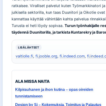
ratkaisee. Viralliset palvelut kuten Työmarkkinatori 
julkisella sektorilla, kun taas Duunitori ja Oikotie ova
kannattaa käyttää vähintään kahta palvelua rinnakkain
Turusta ei heti löydy sopivaa.
Turun työnhakijalle res
täydennä Duunitorilla, ja tarkista Kuntarekry ja Baro
LISÄLÄHTEET
valtiolle.fi
,
fi.jooble.org
,
fi.indeed.com
,
fi.indeed
ALA MISSA NAITA
Kilpirauhanen ja ihon kutina – opas oireiden
tunnistamiseen
Design by Si – Kokemuksia, Toimitus ja Palautus