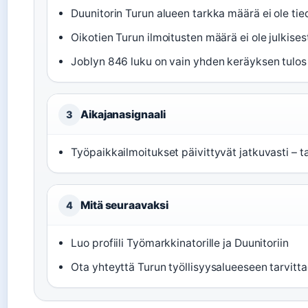
Duunitorin Turun alueen tarkka määrä ei ole ti
Oikotien Turun ilmoitusten määrä ei ole julkisest
Joblyn 846 luku on vain yhden keräyksen tulos 
Aikajanasignaali
3
Työpaikkailmoitukset päivittyvät jatkuvasti – ta
Mitä seuraavaksi
4
Luo profiili Työmarkkinatorille ja Duunitoriin
Ota yhteyttä Turun työllisyysalueeseen tarvitt