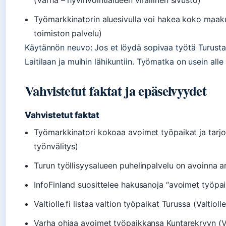
(Varha – hyvinvointialueen virallinen sivusto)
Työmarkkinatorin aluesivulla voi hakea koko maak
toimiston palvelu)
Käytännön neuvo: Jos et löydä sopivaa työtä Turusta,
Laitilaan ja muihin lähikuntiin. Työmatka on usein alle
Vahvistetut faktat ja epäselvyydet
Vahvistetut faktat
Työmarkkinatori kokoaa avoimet työpaikat ja tarjo
työnvälitys)
Turun työllisyysalueen puhelinpalvelu on avoinna ark
InfoFinland suosittelee hakusanoja “avoimet työpa
Valtiolle.fi listaa valtion työpaikat Turussa (Valtioll
Varha ohjaa avoimet työpaikkansa Kuntarekryyn (Var