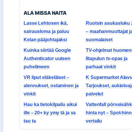
ALA MISSA NAITA
Lasse Lehtosen ikä,
Ruotsin asukasluku 
sairausloma ja paluu
– maahanmuuttajat j
Kelan pääjohtajaksi
suomalaiset
Kuinka siirtää Google
TV-ohjelmat huomen
Authenticator uuteen
Iltapulun tv-opas ja
puhelimeen
parhaat vinkit
VR liput eläkeläiset –
K Supermarket Alavu
alennukset, ostaminen ja
Tarjoukset, aukioloaja
vinkit
palvelut
Hau ka tietokilpailu aikui
Vattenfall pörssisäh
ille – 20+ ky ymy tä ja va
hinta nyt – Spot-hinn
tau ta
vertailu