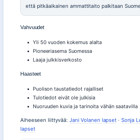
että pitkäaikainen ammattitaito palkitaan Suom
Vahvuudet
Yli 50 vuoden kokemus alalta
Pioneeriasema Suomessa
Laaja julkkisverkosto
Haasteet
Puolison taustatiedot rajalliset
Tulotiedot eivät ole julkisia
Nuoruuden kuvia ja tarinoita vähän saatavilla
Aiheeseen liittyvää:
Jani Volanen lapset
·
Sonja 
lapset