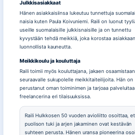
Julkkisasiakkaat
Hänen asiakkaisiinsa lukeutuu tunnettuja suomala
naisia kuten Paula Koivuniemi. Raili on luonut tyyli
useille suomalaisille julkkisnaisille ja on tunnettu
kyvystään tehdä meikkiä, joka korostaa asiakkaa
luonnollista kauneutta.
Meikkikoulu ja kouluttaja
Raili toimii myös kouluttajana, jakaen osaamistaan
seuraavalle sukupolelle meikkitaiteilijoita. Hän on
perustanut oman toiminimen ja tarjoaa palveluita
freelancerina eri tilaisuuksissa.
Raili Hulkkosen 50 vuoden avioliitto osoittaa, et
puolison tuki ja arjen jakaminen ovat kestävän
suhteen perusta. Hänen uransa pioneerina osoi