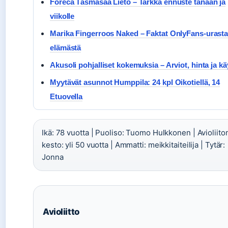
Foreca Täsmäsää Lieto – Tarkka ennuste tänään ja
viikolle
Marika Fingerroos Naked – Faktat OnlyFans-urasta
elämästä
Akusoli pohjalliset kokemuksia – Arviot, hinta ja kä
Myytävät asunnot Humppila: 24 kpl Oikotiellä, 14
Etuovella
Ikä: 78 vuotta | Puoliso: Tuomo Hulkkonen | Avioliito
kesto: yli 50 vuotta | Ammatti: meikkitaiteilija | Tytär:
Jonna
Avioliitto