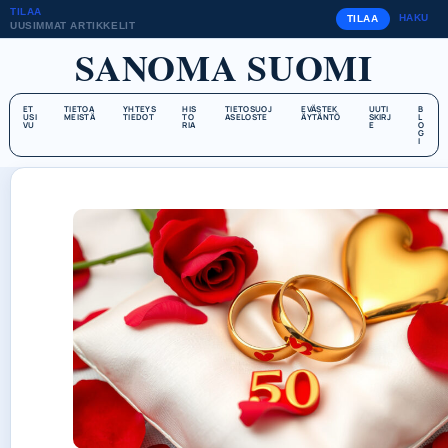
TILAA
HAKU
TILAA
UUSIMMAT ARTIKKELIT
SANOMA SUOMI
ET
TIETOA
YHTEYS
HIS
TIETOSUOJ
EVÄSTEK
UUTI
B
USI
MEISTÄ
TIEDOT
TO
ASELOSTE
ÄYTÄNTÖ
SKIRJ
L
VU
RIA
E
O
G
I