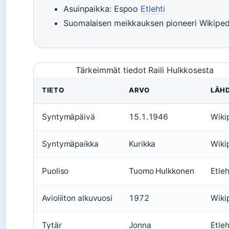
Asuinpaikka: Espoo
Etlehti
Suomalaisen meikkauksen pioneeri Wikiped
Tärkeimmät tiedot Raili Hulkkosesta
TIETO
ARVO
LÄH
Syntymäpäivä
15.1.1946
Wiki
Syntymäpaikka
Kurikka
Wiki
Puoliso
Tuomo Hulkkonen
Etleh
Avioliiton alkuvuosi
1972
Wiki
Tytär
Jonna
Etleh