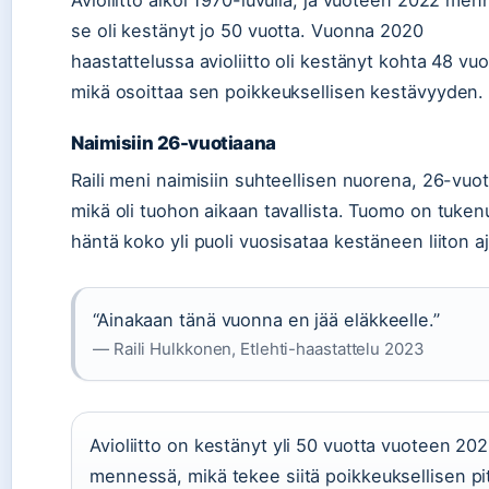
Avioliitto alkoi 1970-luvulla, ja vuoteen 2022 me
se oli kestänyt jo 50 vuotta. Vuonna 2020
haastattelussa avioliitto oli kestänyt kohta 48 vuo
mikä osoittaa sen poikkeuksellisen kestävyyden.
Naimisiin 26-vuotiaana
Raili meni naimisiin suhteellisen nuorena, 26-vuot
mikä oli tuohon aikaan tavallista. Tuomo on tuken
häntä koko yli puoli vuosisataa kestäneen liiton a
“Ainakaan tänä vuonna en jää eläkkeelle.”
— Raili Hulkkonen, Etlehti-haastattelu 2023
Avioliitto on kestänyt yli 50 vuotta vuoteen 20
mennessä, mikä tekee siitä poikkeuksellisen pi