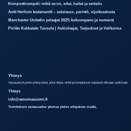
Kompostirumpali: mikä se on, edut, haitat ja vertailu
Antti Herlinin testamentti – salaisuus, perintö, sijoitusalusta
Manchester Unitedin pelaajat 2025: kokoonpano ja numerot
Pirilän Kukkatalo Tuusula | Aukioloajat, Tarjoukset ja Valikoima
Yhteys
Vastauskykyinen yhteystiski, joka ohjaa vinkit ja korjaukset nopeasti oikeaan paikkaan.
Yhteys
info@sanomasuomi.fi
Toimituksen vastausaika: yleensa yhden arkipaivan sisalla.