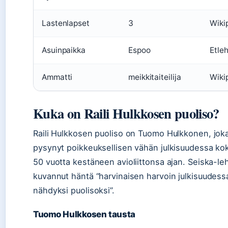
Lastenlapset
3
Wiki
Asuinpaikka
Espoo
Etleh
Ammatti
meikkitaiteilija
Wiki
Kuka on Raili Hulkkosen puoliso?
Raili Hulkkosen puoliso on Tuomo Hulkkonen, jok
pysynyt poikkeuksellisen vähän julkisuudessa kok
50 vuotta kestäneen avioliittonsa ajan. Seiska-leh
kuvannut häntä “harvinaisen harvoin julkisuudess
nähdyksi puolisoksi”.
Tuomo Hulkkosen tausta