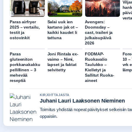
Vilja
hank
päiv
verta
Paras airfryer
Salai uuk ien
Avengers:
2025 – vertailu,
kartano jak ot –
Doomsday –
testit ja
kaikki kaudet li
cast, traileri ja
ostovinkit
tattuna
julkaisupäivä
2026
Paras
Joni Rintala ex-
FODMAP-
Fore
gluteeniton
vaimo – Nimi,
Ruokavalio
10 –
porkkanakakku
lapset ja faktat
Taulukko –
vrk 
pellillinen – 3
selvitetty
Kielletyt ja
lämp
mehevää
Sallitut Ruoka-
reseptiä
aineet
KIRJOITTAJASTA
Juhani Lauri Laaksonen Nieminen
Toimitus yhdistää nopeat päivitykset selkeisiin tau
oppaisiin.