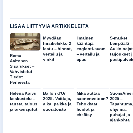
LISAA LIITTYVIA ARTIKKELEITA
Myydään
Ilmainen
S-market
hirsikehikko 2-
kääntäjä
Lempäälä –
laatu – hinnat,
englanti-suomi
Aukioloajat
vertailu ja
– vertailu ja
tarjoukset j
Remu
vinkit
opas
postipalvel
Aaltonen
Sisarukset –
Vahvistetut
Tiedot
Perheestä
Helena Koivu
Ballon d’Or
Mikä auttaa
SuomiAree
keskustelu –
2025: Voittaja,
suonenvetoon?
2025 –
tausta, talous
aika, paikka ja
Tehokkaat
Tapahtuma
ja oikeusjutut
suoratoisto
hoidot ja
ohjelma,
ehkäisy
puhujat ja
ajankohta