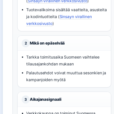
(
Sinsayn virallinen verkkosivusto
)
Tuotevalikoima sisältää vaatteita, asusteita
ja kodintuotteita (
Sinsayn virallinen
verkkosivusto
)
Mikä on epäselvää
2
Tarkka toimitusaika Suomeen vaihtelee
tilausajankohdan mukaan
Palautusehdot voivat muuttua sesonkien ja
kampanjoiden myötä
Aikajanasignaali
3
Verkkokauppa on toiminut Suomessa