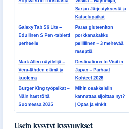
Sopiva Koti Tuusulasta
Vesillä – Näyttelijät,
Sarjan Järjestyksestä ja
Katselupaikat
Galaxy Tab S6 Lite –
Paras gluteeniton
Edullinen S Pen -tabletti
porkkanakakku
perheelle
pellillinen – 3 mehevää
reseptiä
Mark Allen näyttelijä –
Destinations to Visit in
Vera-tähden elämä ja
Japan – Parhaat
kuolema
Kohteet 2026
Burger King työpaikat –
Mihin osakkeisiin
Näin haet töitä
kannattaa sijoittaa nyt?
Suomessa 2025
| Opas ja vinkit
Usein kysytyt kysymykset