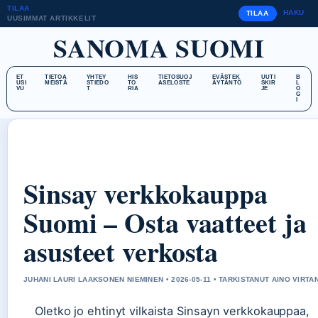
TILAA
HAKU
TILAA
UUSIMMAT ARTIKKELIT
SANOMA SUOMI
ET
TIETOA
YHTEY
HIS
TIETOSUOJ
EVÄSTEK
UUTI
B
USI
MEISTÄ
STIEDO
TO
ASELOSTE
ÄYTÄNTÖ
SKIR
L
VU
T
RIA
JE
O
G
I
Sinsay verkkokauppa
Suomi – Osta vaatteet ja
asusteet verkosta
JUHANI LAURI LAAKSONEN NIEMINEN • 2026-05-11 • TARKISTANUT AINO VIRTA
Oletko jo ehtinyt vilkaista Sinsayn verkkokauppaa,