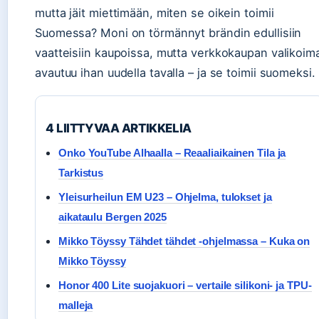
mutta jäit miettimään, miten se oikein toimii
Suomessa? Moni on törmännyt brändin edullisiin
vaatteisiin kaupoissa, mutta verkkokaupan valikoim
avautuu ihan uudella tavalla – ja se toimii suomeksi.
4 LIITTYVAA ARTIKKELIA
Onko YouTube Alhaalla – Reaaliaikainen Tila ja
Tarkistus
Yleisurheilun EM U23 – Ohjelma, tulokset ja
aikataulu Bergen 2025
Mikko Töyssy Tähdet tähdet -ohjelmassa – Kuka on
Mikko Töyssy
Honor 400 Lite suojakuori – vertaile silikoni- ja TPU-
malleja