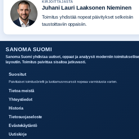
KIRJOITTAJASTA
Juhani Lauri Laaksonen Nieminen
Toimitus yhdistää nopeat päivitykset selkeisiin
taustoittaviin oppaisiin.
SANOMA SUOMI
Sanoma Suomi yhdistaa uutiset, oppaat ja analyysit moderniin toimituksellis
layoutiin. Toimitus paivittaa sisaltoa jatkuvasti.
Suositut
Paivittaiset toimitusbriefit ja luottamusresurssit nopeaa varmistusta varten.
Tietoa meistä
Yhteystiedot
Historia
Tietosuojaseloste
Evästekäytäntö
Uutiskirje