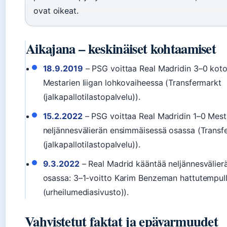
ovat oikeat.
Aikajana – keskinäiset kohtaamiset
18.9.2019
– PSG voittaa Real Madridin 3–0 kot
Mestarien liigan lohkovaiheessa (Transfermarkt
(jalkapallotilastopalvelu)).
15.2.2022
– PSG voittaa Real Madridin 1–0 Mesta
neljännesvälierän ensimmäisessä osassa (Transf
(jalkapallotilastopalvelu)).
9.3.2022
– Real Madrid kääntää neljännesvälier
osassa: 3–1-voitto Karim Benzeman hattutempul
(urheilumediasivusto)).
Vahvistetut faktat ja epävarmuudet