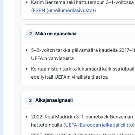
Karim Benzema teki hattutempun 3–1-voitossa
(
ESPN (urheilumediasivusto)
)
Mikä on epäselvää
2
5–2-voiton tarkka päivämäärä kaudella 2017–18
UEFA:n vahvistusta
Kohtaamisten tarkka lukumäärä kaikissa kilpail
edellyttää UEFA:n virallista tilastoa
Aikajanasignaali
3
2022: Real Madridin 3–1-comeback Benzeman
hattutempulla (
UEFA (Euroopan jalkapalloliitto)