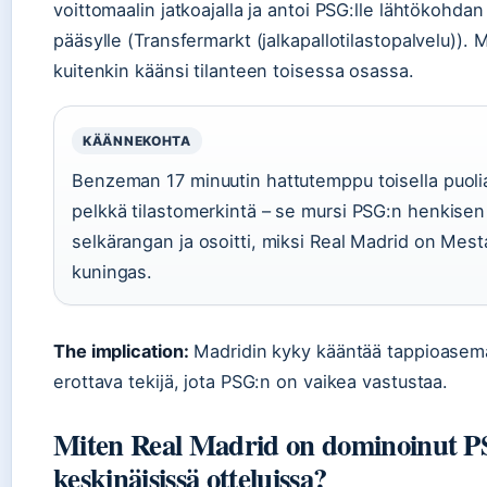
voittomaalin jatkoajalla ja antoi PSG:lle lähtökohdan
pääsylle (Transfermarkt (jalkapallotilastopalvelu)). 
kuitenkin käänsi tilanteen toisessa osassa.
KÄÄNNEKOHTA
Benzeman 17 minuutin hattutemppu toisella puoliaja
pelkkä tilastomerkintä – se mursi PSG:n henkisen
selkärangan ja osoitti, miksi Real Madrid on Mesta
kuningas.
The implication:
Madridin kyky kääntää tappioasema
erottava tekijä, jota PSG:n on vaikea vastustaa.
Miten Real Madrid on dominoinut P
keskinäisissä otteluissa?