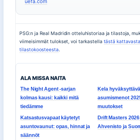
uefa.com
PSG:n ja Real Madridin otteluhistoriaa ja tilastoja, mu
viimeisimmät tulokset, voi tarkastella
tästä kattavast
tilastokoosteesta
.
ALA MISSA NAITA
The Night Agent -sarjan
Kela hyväksyttävä
kolmas kausi: kaikki mitä
asumismenot 2025:
tiedämme
muutokset
Katsastusvapaat käytetyt
Drift Masters 2026:
asuntovaunut: opas, hinnat ja
Ahvenisto ja Suom
säännöt