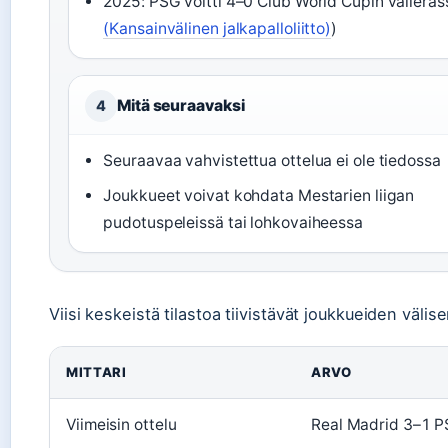
2025: PSG voitti 4–0 Club World Cupin välieräs
(Kansainvälinen jalkapalloliitto)
)
Mitä seuraavaksi
4
Seuraavaa vahvistettua ottelua ei ole tiedossa
Joukkueet voivat kohdata Mestarien liigan
pudotuspeleissä tai lohkovaiheessa
Viisi keskeistä tilastoa tiivistävät joukkueiden välise
MITTARI
ARVO
Viimeisin ottelu
Real Madrid 3–1 P