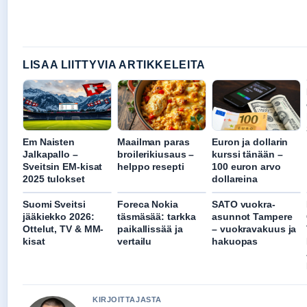
LISAA LIITTYVIA ARTIKKELEITA
Em Naisten
Maailman paras
Euron ja dollarin
Jalkapallo –
broilerikiusaus –
kurssi tänään –
Sveitsin EM-kisat
helppo resepti
100 euron arvo
2025 tulokset
dollareina
Suomi Sveitsi
Foreca Nokia
SATO vuokra-
jääkiekko 2026:
täsmäsää: tarkka
asunnot Tampere
Ottelut, TV & MM-
paikallissää ja
– vuokravakuus ja
kisat
vertailu
hakuopas
KIRJOITTAJASTA