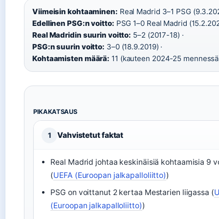
Viimeisin kohtaaminen:
Real Madrid 3–1 PSG (9.3.202
Edellinen PSG:n voitto:
PSG 1–0 Real Madrid (15.2.202
Real Madridin suurin voitto:
5–2 (2017-18) ·
PSG:n suurin voitto:
3–0 (18.9.2019) ·
Kohtaamisten määrä:
11 (kauteen 2024-25 mennessä
PIKAKATSAUS
Vahvistetut faktat
1
Real Madrid johtaa keskinäisiä kohtaamisia 9 vo
(
UEFA (Euroopan jalkapalloliitto)
)
PSG on voittanut 2 kertaa Mestarien liigassa (
U
(Euroopan jalkapalloliitto)
)