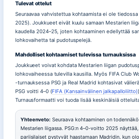
Tulevat ottelut
Seuraavaa vahvistettua kohtaamista ei ole tiedossa 
2025). Joukkueet eivät kuulu samaan Mestarien lii
kaudella 2024–25, joten kohtaaminen edellyttää s
lohkovaihetta tai pudotuspelejä.
Mahdolliset kohtaamiset tulevissa turnauksissa
Joukkueet voivat kohdata Mestarien liigan pudotusp
lohkovaiheessa tulevilla kausilla. Myös FIFA Club 
-turnauksessa PSG ja Real Madrid kohtasivat välier
PSG voitti 4–0 (
FIFA (Kansainvälinen jalkapalloliitto)
Turnausformaatti voi tuoda lisää keskinäisiä otteluit
Yhteenveto:
Seuraava kohtaaminen on todennäköi
Mestarien liigassa. PSG:n 4–0-voitto 2025 näyttää,
pariisilaiset pystyvät haastamaan Madridin, kun ol