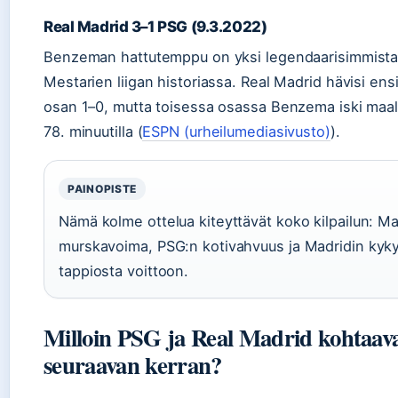
Real Madrid 3–1 PSG (9.3.2022)
Benzeman hattutemppu on yksi legendaarisimmista
Mestarien liigan historiassa. Real Madrid hävisi en
osan 1–0, mutta toisessa osassa Benzema iski maalit
78. minuutilla (
ESPN (urheilumediasivusto)
).
PAINOPISTE
Nämä kolme ottelua kiteyttävät koko kilpailun: Ma
murskavoima, PSG:n kotivahvuus ja Madridin kyk
tappiosta voittoon.
Milloin PSG ja Real Madrid kohtaav
seuraavan kerran?