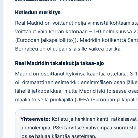
Kotiedun merkitys
Real Madrid on voittanut neljä viimeistä kohtaamist
voittanut vain kerran kotonaan – 1–0 helmikuussa 
(Euroopan jalkapalloliitto)). Madridin kotikenttä San
Bernabéu on ollut pariisilaisille vaikea paikka.
Real Madridin takaiskut ja takaa-ajo
Madrid on osoittanut kykynsä kääntää otteluita. 3–
oli dramaattinen esimerkki: ensimmäisen osan jälke
lähellä jatkopaikkaa, mutta Madrid iski toisessa os
maalia toisella puoliajalla (UEFA (Euroopan jalkapallol
Yhteenveto:
Kotietu ja henkinen kantti ratkaisevat 
on molempia. PSG tarvitsee vahvempaa suoritusta v
jos se haluaa kääntää asetelman.