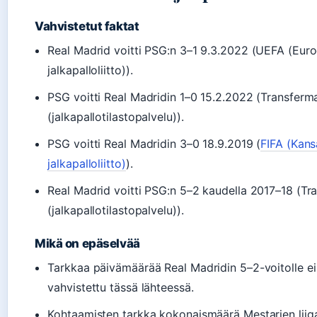
Vahvistetut faktat
Real Madrid voitti PSG:n 3–1 9.3.2022 (UEFA (Eur
jalkapalloliitto)).
PSG voitti Real Madridin 1–0 15.2.2022 (Transferm
(jalkapallotilastopalvelu)).
PSG voitti Real Madridin 3–0 18.9.2019 (
FIFA (Kans
jalkapalloliitto)
).
Real Madrid voitti PSG:n 5–2 kaudella 2017–18 (Tr
(jalkapallotilastopalvelu)).
Mikä on epäselvää
Tarkkaa päivämäärää Real Madridin 5–2-voitolle ei
vahvistettu tässä lähteessä.
Kohtaamisten tarkka kokonaismäärä Mestarien liiga