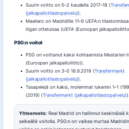
Suurin voitto on 5–2 kaudella 2017–18 (
Transfe
(jalkapallotilastopalvelu)
).
Maaliero on Madridille 11–9 UEFA:n tilastoimiss
liigan otteluissa (UEFA (Euroopan jalkapalloliitto
PSG:n voitot
PSG on voittanut kaksi kohtaamista Mestarien l
(Euroopan jalkapalloliitto)).
Suurin voitto on 3–0 18.9.2019 (
Transfermarkt
(jalkapallotilastopalvelu)
).
Tasapelejä on kaksi, molemmat lukemin 1–1 (199
(2019) (
Transfermarkt (jalkapallotilastopalvelu)
)
Yhteenveto:
Real Madrid on hallinnut keskinäisiä 
selkeällä voitolla. PSG:n on vaikea murtaa Madridin