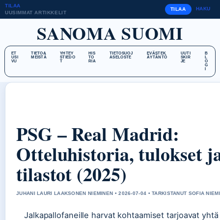
TILAA
HAKU
TILAA
UUSIMMAT ARTIKKELIT
SANOMA SUOMI
ET
TIETOA
YHTEY
HIS
TIETOSUOJ
EVÄSTEK
UUTI
B
USI
MEISTÄ
STIEDO
TO
ASELOSTE
ÄYTÄNTÖ
SKIR
L
VU
T
RIA
JE
O
G
I
PSG – Real Madrid:
Otteluhistoria, tulokset j
tilastot (2025)
JUHANI LAURI LAAKSONEN NIEMINEN • 2026-07-04 • TARKISTANUT SOFIA NIEM
Jalkapallofaneille harvat kohtaamiset tarjoavat yhtä