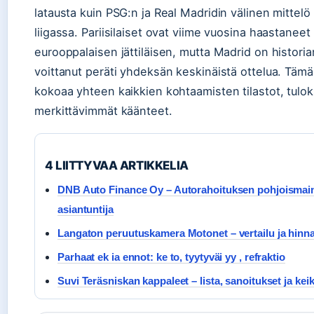
latausta kuin PSG:n ja Real Madridin välinen mittel
liigassa. Pariisilaiset ovat viime vuosina haastaneet
eurooppalaisen jättiläisen, mutta Madrid on histori
voittanut peräti yhdeksän keskinäistä ottelua. Tämä 
kokoaa yhteen kaikkien kohtaamisten tilastot, tulok
merkittävimmät käänteet.
4 LIITTYVAA ARTIKKELIA
DNB Auto Finance Oy – Autorahoituksen pohjoismai
asiantuntija
Langaton peruutuskamera Motonet – vertailu ja hinna
Parhaat ek ia ennot: ke to, tyytyväi yy , refraktio
Suvi Teräsniskan kappaleet – lista, sanoitukset ja kei