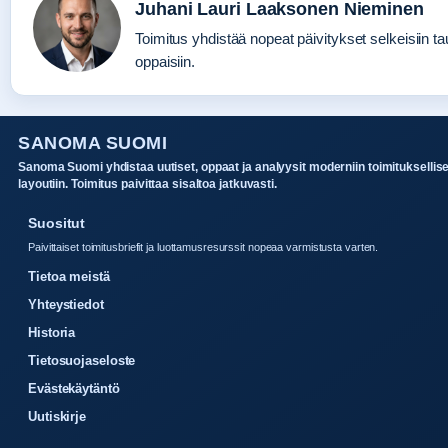
Juhani Lauri Laaksonen Nieminen
Toimitus yhdistää nopeat päivitykset selkeisiin tau
oppaisiin.
SANOMA SUOMI
Sanoma Suomi yhdistaa uutiset, oppaat ja analyysit moderniin toimituksellis
layoutiin. Toimitus paivittaa sisaltoa jatkuvasti.
Suositut
Paivittaiset toimitusbriefit ja luottamusresurssit nopeaa varmistusta varten.
Tietoa meistä
Yhteystiedot
Historia
Tietosuojaseloste
Evästekäytäntö
Uutiskirje