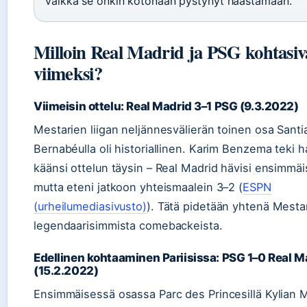
vaikka se onkin kotonaan pystynyt haastamaan.
Milloin Real Madrid ja PSG kohtasiv
viimeksi?
Viimeisin ottelu: Real Madrid 3–1 PSG (9.3.2022)
Mestarien liigan neljännesvälierän toinen osa Sant
Bernabéulla oli historiallinen. Karim Benzema teki 
käänsi ottelun täysin – Real Madrid hävisi ensimmä
mutta eteni jatkoon yhteismaalein 3–2 (
ESPN
(urheilumediasivusto)
). Tätä pidetään yhtenä Mestar
legendaarisimmista comebackeista.
Edellinen kohtaaminen Pariisissa: PSG 1–0 Real M
(15.2.2022)
Ensimmäisessä osassa Parc des Princesillä Kylian 