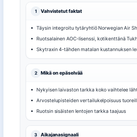
Vahvistetut faktat
1
Täysin integroitu tytäryhtiö Norwegian Air Shu
Ruotsalainen AOC-lisenssi, kotikenttänä Tuk
Skytraxin 4-tähden matalan kustannuksen lent
Mikä on epäselvää
2
Nykyisen laivaston tarkka koko vaihtelee läht
Arvostelupisteiden vertailukelpoisuus tuoreilla
Ruotsin sisäisten lentojen tarkka taajuus
Aikajanasignaali
3