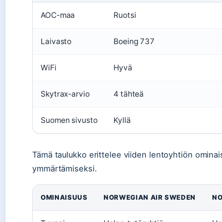
AOC-maa
Ruotsi
Laivasto
Boeing 737
WiFi
Hyvä
Skytrax-arvio
4 tähteä
Suomen sivusto
Kyllä
Tämä taulukko erittelee viiden lentoyhtiön omin
ymmärtämiseksi.
OMINAISUUS
NORWEGIAN AIR SWEDEN
NO