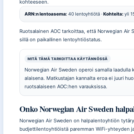
kohteeseen.
ARN:n lentoasema:
40 lentoyhtiötä ·
Kohteita:
yli 1
Ruotsalainen AOC tarkoittaa, että Norwegian Air Sw
sillä on paikallinen lentoyhtiöstatus.
MITÄ TÄMÄ TARKOITTAA KÄYTÄNNÖSSÄ
Norwegian Air Sweden operoi samalla laadulla 
alaisena. Matkustajan kannalta eroa ei juuri hu
ruotsalaiseen AOC:hen varauksissa.
Onko Norwegian Air Sweden halpal
Norwegian Air Sweden on halpalentoyhtiön tytäryh
budjettilentoyhtiöistä paremman WiFi-yhteyden j