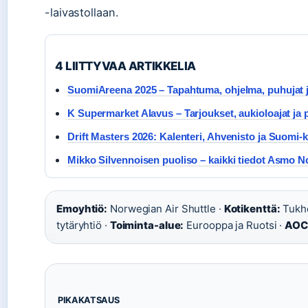
-laivastollaan.
4 LIITTYVAA ARTIKKELIA
SuomiAreena 2025 – Tapahtuma, ohjelma, puhujat j
K Supermarket Alavus – Tarjoukset, aukioloajat ja 
Drift Masters 2026: Kalenteri, Ahvenisto ja Suomi-k
Mikko Silvennoisen puoliso – kaikki tiedot Asmo N
Emoyhtiö:
Norwegian Air Shuttle ·
Kotikenttä:
Tukho
tytäryhtiö ·
Toiminta-alue:
Eurooppa ja Ruotsi ·
AOC
PIKAKATSAUS