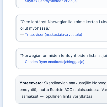
—
Skytrax (lentoyhtiöiden arvioija)
“Olen lentänyt Norwegianilla kolme kertaa Luleå
ollut myöhässä.”
—
Tripadvisor (matkustaja-arvostelu)
“Norwegian on niiden lentoyhtiöiden listalla, joi
—
Charles Ryan (matkustajabloggaaja)
Yhteenveto:
Skandinavian matkustajille Norweg
emoyhtiö, mutta Ruotsin AOC:n alaisuudessa. Va
lisämaksut — lopullinen hinta voi yllättää.