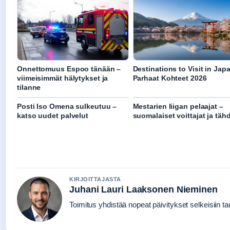
Onnettomuus Espoo tänään –
Destinations to Visit in Jap
viimeisimmät hälytykset ja
Parhaat Kohteet 2026
tilanne
Posti Iso Omena sulkeutuu –
Mestarien liigan pelaajat –
katso uudet palvelut
suomalaiset voittajat ja täh
KIRJOITTAJASTA
Juhani Lauri Laaksonen Nieminen
Toimitus yhdistää nopeat päivitykset selkeisiin tau