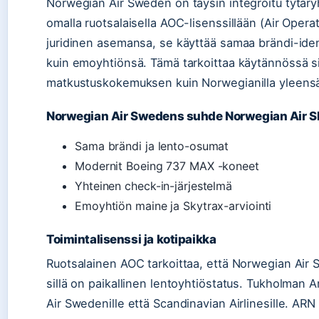
Norwegian Air Sweden on täysin integroitu tytäryh
omalla ruotsalaisella AOC-lisenssillään (Air Operat
juridinen asemansa, se käyttää samaa brändi-iden
kuin emoyhtiönsä. Tämä tarkoittaa käytännössä si
matkustuskokemuksen kuin Norwegianilla yleens
Norwegian Air Swedens suhde Norwegian Air S
Sama brändi ja lento-osumat
Modernit Boeing 737 MAX -koneet
Yhteinen check-in-järjestelmä
Emoyhtiön maine ja Skytrax-arviointi
Toimintalisenssi ja kotipaikka
Ruotsalainen AOC tarkoittaa, että Norwegian Air Sw
sillä on paikallinen lentoyhtiöstatus. Tukholman 
Air Swedenille että Scandinavian Airlinesille. ARN