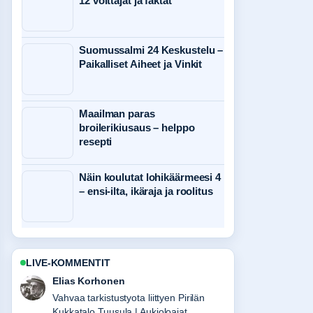
12 voittajat ja faktat
Suomussalmi 24 Keskustelu –
Paikalliset Aiheet ja Vinkit
Maailman paras
broilerikiusaus – helppo
resepti
Näin koulutat lohikäärmeesi 4
– ensi-ilta, ikäraja ja roolitus
LIVE-KOMMENTIT
Elias Korhonen
Vahvaa tarkistustyota liittyen Pirilän
Kukkatalo Tuusula | Aukioloajat,