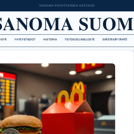
SANOMA PAIVITTAINEN KATSAUS
SANOMA SUOM
EISTÄ
YHTEYSTIEDOT
HISTORIA
TIETOSUOJASELOSTE
EVÄSTEKÄYTÄNTÖ