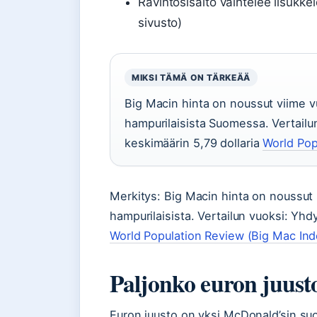
Ravintosisältö vaihtelee lisukk
sivusto)
MIKSI TÄMÄ ON TÄRKEÄÄ
Big Macin hinta on noussut viime vu
hampurilaisista Suomessa. Vertail
keskimäärin 5,79 dollaria
World Pop
Merkitys: Big Macin hinta on noussut 
hampurilaisista. Vertailun vuoksi: Yh
World Population Review (Big Mac Inde
Paljonko euron juus
Euron juusto on yksi McDonald’sin suos