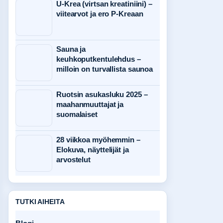
U-Krea (virtsan kreatiniini) –
viitearvot ja ero P-Kreaan
Sauna ja
keuhkoputkentulehdus –
milloin on turvallista saunoa
Ruotsin asukasluku 2025 –
maahanmuuttajat ja
suomalaiset
28 viikkoa myöhemmin –
Elokuva, näyttelijät ja
arvostelut
TUTKI AIHEITA