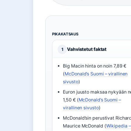
PIKAKATSAUS
Vahvistetut faktat
1
Big Macin hinta on noin 7,89 €
(
McDonald’s Suomi – virallinen
sivusto
)
Euron juusto maksaa nykyään n
1,50 € (
McDonald’s Suomi –
virallinen sivusto
)
McDonald’sin perustivat Richard
Maurice McDonald (
Wikipedia –