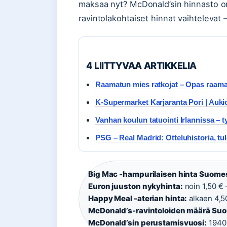
maksaa nyt? McDonald’sin hinnasto on k
ravintolakohtaiset hinnat vaihtelevat 
4 LIITTYVAA ARTIKKELIA
Raamatun mies ratkojat – Opas raam
K-Supermarket Karjaranta Pori | Aukiol
Vanhan koulun tatuointi Irlannissa – ty
PSG – Real Madrid: Otteluhistoria, tulo
Big Mac -hampurilaisen hinta Suome
Euron juuston nykyhinta:
noin 1,50 € 
Happy Meal -aterian hinta:
alkaen 4,50
McDonald’s-ravintoloiden määrä Su
McDonald’sin perustamisvuosi:
1940