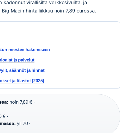
adonnut virallisilta verkkosivuilta, ja
– Big Macin hinta liikkuu noin 7,89 eurossa.
atun miesten hakemiseen
oajat ja palvelut
ylit, säännöt ja hinnat
kset ja tilastot (2025)
ssa:
noin 7,89 € ·
·
 € ·
omessa:
yli 70 ·