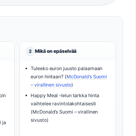
Mikä on epäselvää
2
Tuleeko euron juusto palaamaan
euron hintaan? (
McDonald’s Suomi
– virallinen sivusto
)
oin
Happy Meal -lelun tarkka hinta
vaihtelee ravintolakohtaisesti
(McDonald’s Suomi – virallinen
sivusto)
 ja