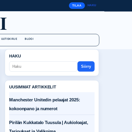
HAKU
TILAA
I
UUTISKIRJE
BLOGI
HAKU
Siirry
UUSIMMAT ARTIKKELIT
Manchester Unitedin pelaajat 2025:
kokoonpano ja numerot
Pirilän Kukkatalo Tuusula | Aukioloajat,
Tarjoukset ja Valikoima