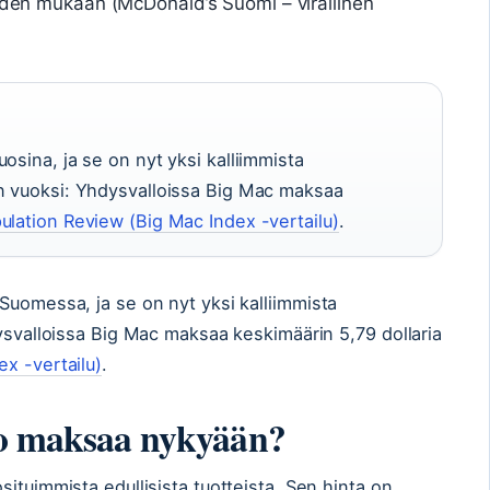
eiden mukaan (McDonald’s Suomi – virallinen
osina, ja se on nyt yksi kalliimmista
un vuoksi: Yhdysvalloissa Big Mac maksaa
ulation Review (Big Mac Index -vertailu)
.
Suomessa, ja se on nyt yksi kalliimmista
dysvalloissa Big Mac maksaa keskimäärin 5,79 dollaria
x -vertailu)
.
to maksaa nykyään?
ituimmista edullisista tuotteista. Sen hinta on