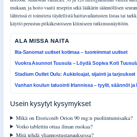
mukaan, ja hoito vaatii reseptin sekä lääkärin säännöllisen seuran
lähteissä ei toimiteta täydellistä haittavaikutusten listaa tai tark
käyttö perustuu pitkäkestoiseen kliiniseen tutkimusnäyttöön.
ALA MISSA NAITA
Ilta-Sanomat uutiset kotimaa – tuoreimmat uutiset
Vuokra Asunnot Tuusula – Löydä Sopiva Koti Tuusul
Stadium Outlet Oulu: Aukioloajat, sijainti ja tarjoukset
Vanhan koulun tatuointi Irlannissa – tyylit, säännöt ja
Usein kysytyt kysymykset
Mikä on Etoricoxib Orion 90 mg:n puoliintumisaika?
Voiko tablettin ottaa ilman ruokaa?
Mitä tehdä yliannostustapauksessa?