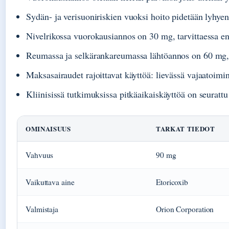
Sydän- ja verisuoniriskien vuoksi hoito pidetään lyhye
Nivelrikossa vuorokausiannos on 30 mg, tarvittaessa e
Reumassa ja selkärankareumassa lähtöannos on 60 mg
Maksasairaudet rajoittavat käyttöä: lievässä vajaatoim
Kliinisissä tutkimuksissa pitkäaikaiskäyttöä on seuratt
OMINAISUUS
TARKAT TIEDOT
Vahvuus
90 mg
Vaikuttava aine
Etoricoxib
Valmistaja
Orion Corporation