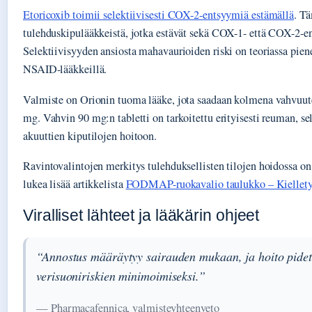
Etoricoxib toimii selektiivisesti COX-2-entsyymiä estämällä
. Tä
tulehduskipulääkkeistä, jotka estävät sekä COX-1- että COX-2-e
Selektiivisyyden ansiosta mahavaurioiden riski on teoriassa pien
NSAID-lääkkeillä.
Valmiste on Orionin tuoma lääke, jota saadaan kolmena vahvuut
mg. Vahvin 90 mg:n tabletti on tarkoitettu erityisesti reuman, s
akuuttien kiputilojen hoitoon.
Ravintovalintojen merkitys tulehduksellisten tilojen hoidossa on
lukea lisää artikkelista
FODMAP-ruokavalio taulukko – Kielletyt 
Viralliset lähteet ja lääkärin ohjeet
“Annostus määräytyy sairauden mukaan, ja hoito pide
verisuoniriskien minimoimiseksi.”
— Pharmacafennica, valmisteyhteenveto