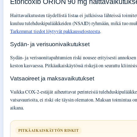
Etoricoxib ORION 90 mg haittavaikutuks
Haittavaikutusten täydellistä listaa ei julkisissa lähteissä toimit
kuuluu tulehduskipulääkkeiden (NSAID) ryhmään, mikä tuo muka
Tarkemmat tiedot löytyvät pakkausselosteesta
.
Sydän- ja verisuonivaikutukset
Sydän- ja verisuonitapahtumien riski nousee erityisesti annoksen
keston kasvaessa. Pitkäaikaiskäytössä riskejä on seurattu kliinisi
Vatsaoireet ja maksavaikutukset
Vaikka COX-2-estäjät aiheuttavat perinteisiä tulehduskipulääk
vatsavaurioita, ei riski ole täysin olematon. Maksan toimintaa o
aikana.
PITKÄAIKAISKÄYTÖN RISKIT