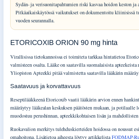
Sydän- ja verisuonitapahtumien riski kasvaa hoidon keston ja
Pitkäaikaiskäytössä vaikutukset on dokumentoitu kliinisissä t
vuoden seurannalla.
ETORICOXIB ORION 90 mg hinta
Virallisissa tietokannoissa ei toimiteta tarkkaa hintatietoa Etor
valmisteen osalta. Lääke on saatavilla suomalaisista apteekeista 
Yliopiston Apteekki pitää valmistetta saatavilla lääkärin määräy
Saatavuus ja korvattavuus
Reseptilääkkeenä Etoricoxib vaatii lääkärin arvion ennen hankint
määräytyy lääkealan keskuksen päätösten mukaan, ja potilaalle l
muodostuu perushinnan, apteekkikohtaisen lisän ja mahdolliste
Ruokavalion merkitys tulehduskierteiden hoidossa on noussut esii
omahoitona. Lisätietoa aiheesta löytyy artikkelista
FODMAP-Ruok