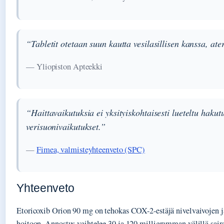
“Tabletit otetaan suun kautta vesilasillisen kanssa, at
— Yliopiston Apteekki
“Haittavaikutuksia ei yksityiskohtaisesti lueteltu hakut
verisuonivaikutukset.”
—
Fimea, valmisteyhteenveto (SPC)
Yhteenveto
Etoricoxib Orion 90 mg on tehokas COX-2-estäjä nivelvaivojen ja
hoitoon. Annostus vaihtelee 30 ja 120 milligramman välillä sai