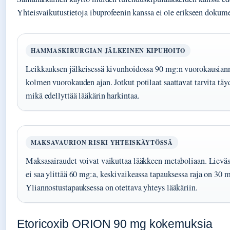
Yhteisvaikutustietoja ibuprofeenin kanssa ei ole erikseen dokume
HAMMASKIRURGIAN JÄLKEINEN KIPUHOITO
Leikkauksen jälkeisessä kivunhoidossa 90 mg:n vuorokausiann
kolmen vuorokauden ajan. Jotkut potilaat saattavat tarvita täy
mikä edellyttää lääkärin harkintaa.
MAKSAVAURION RISKI YHTEISKÄYTÖSSÄ
Maksasairaudet voivat vaikuttaa lääkkeen metaboliaan. Lievä
ei saa ylittää 60 mg:a, keskivaikeassa tapauksessa raja on 30
Yliannostustapauksessa on otettava yhteys lääkäriin.
Etoricoxib ORION 90 mg kokemuksia