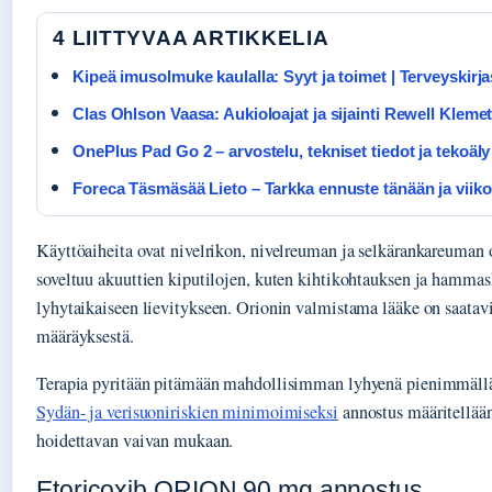
4 LIITTYVAA ARTIKKELIA
Kipeä imusolmuke kaulalla: Syyt ja toimet | Terveyskirja
Clas Ohlson Vaasa: Aukioloajat ja sijainti Rewell Klemet
OnePlus Pad Go 2 – arvostelu, tekniset tiedot ja tekoäly
Foreca Täsmäsää Lieto – Tarkka ennuste tänään ja viiko
Käyttöaiheita ovat nivelrikon, nivelreuman ja selkärankareuman o
soveltuu akuuttien kiputilojen, kuten kihtikohtauksen ja hammas
lyhytaikaiseen lievitykseen. Orionin valmistama lääke on saatavi
määräyksestä.
Terapia pyritään pitämään mahdollisimman lyhyenä pienimmällä
Sydän- ja verisuoniriskien minimoimiseksi
annostus määritellään
hoidettavan vaivan mukaan.
Etoricoxib ORION 90 mg annostus