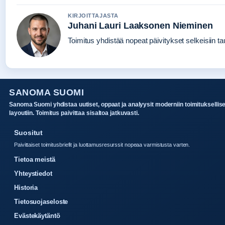
KIRJOITTAJASTA
Juhani Lauri Laaksonen Nieminen
Toimitus yhdistää nopeat päivitykset selkeisiin tau
SANOMA SUOMI
Sanoma Suomi yhdistaa uutiset, oppaat ja analyysit moderniin toimituksellis
layoutiin. Toimitus paivittaa sisaltoa jatkuvasti.
Suositut
Paivittaiset toimitusbriefit ja luottamusresurssit nopeaa varmistusta varten.
Tietoa meistä
Yhteystiedot
Historia
Tietosuojaseloste
Evästekäytäntö