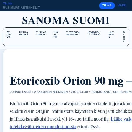
TILAA
HAKU
TILAA
UUSIMMAT ARTIKKELIT
SANOMA SUOMI
ET
TIETOA
YHTEYS
HIS
TIETOSUOJ
EVÄSTEK
UUTI
B
USI
MEISTÄ
TIEDOT
TO
ASELOSTE
ÄYTÄNTÖ
SKIRJ
L
VU
RIA
E
O
G
I
Etoricoxib Orion 90 mg –
JUHANI LAURI LAAKSONEN NIEMINEN • 2026-03-30 • TARKISTANUT SOFIA NIEM
Etoricoxib Orion 90 mg on kalvopäällysteinen tabletti, joka k
selektiivisiin estäjiin. Valmistetta käytetään kivun ja tulehdukse
ja lihaksissa aikuisilla sekä yli 16-vuotiailla nuorilla.
Lääke vaik
tulehdusvälitteiden muodostumista
elimistössä.