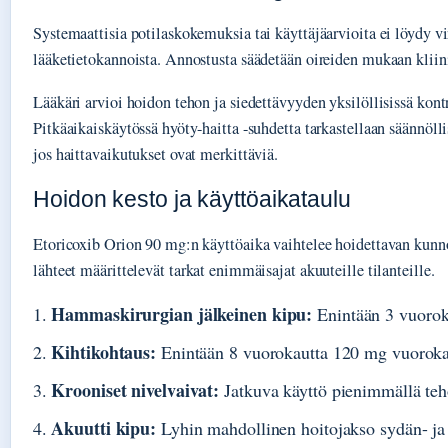
Systemaattisia potilaskokemuksia tai käyttäjäarvioita ei löydy vir
lääketietokannoista. Annostusta säädetään oireiden mukaan kliini
Lääkäri arvioi hoidon tehon ja siedettävyyden yksilöllisissä kontr
Pitkäaikaiskäytössä hyöty-haitta -suhdetta tarkastellaan säännöllis
jos haittavaikutukset ovat merkittäviä.
Hoidon kesto ja käyttöaikataulu
Etoricoxib Orion 90 mg:n käyttöaika vaihtelee hoidettavan kunn
lähteet määrittelevät tarkat enimmäisajat akuuteille tilanteille.
Hammaskirurgian jälkeinen kipu:
Enintään 3 vuorok
Kihtikohtaus:
Enintään 8 vuorokautta 120 mg vuoroka
Krooniset nivelvaivat:
Jatkuva käyttö pienimmällä teho
Akuutti kipu:
Lyhin mahdollinen hoitojakso sydän- ja