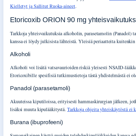
Kielletyt ja Sallitut Ruoka-aineet
.
Etoricoxib ORION 90 mg yhteisvaikutuks
Tarkkoja yhteisvaikutuksia alkoholin, parasetamolin (Panadol) ta
kanssa ei löydy julkisista lähteistä. Yleisiä periaatteita kuitenkin
Alkoholi
Alkoholi voi lisätä vatsavaurioiden riskiä yleisesti NSAID-lääkke
Etoricoxibille spesifisiä tutkimustietoja tästä yhdistelmästä ei ole
Panadol (parasetamoli)
Akuuteissa kiputiloissa, erityisesti hammaskirurgian jälkeen, jotk
lisäksi muuta kipulääkitystä.
Tarkkoja ohjeita yhteiskäytöstä ei 
Burana (ibuprofeeni)
Samanaikainen käyttö muiden tulehduskipulääkkeiden kanssa edel