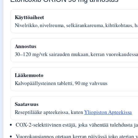
Käyttöaiheet
Nivelrikko, nivelreuma, selkärankareuma, kihtikohtaus, 
Annostus
30–120 mg/vrk sairauden mukaan, kerran vuorokaudess
Lääkemuoto
Kalvopäällysteinen tabletti, 90 mg vahvuus
Saatavuus
Reseptilääke apteekeissa, kuten
Yliopiston Apteekissa
COX-2-selektiivinen estäjä, joka vähentää tulehdusta ja
Vuorokausiannos otetaan kerran päivässä joko aterian 