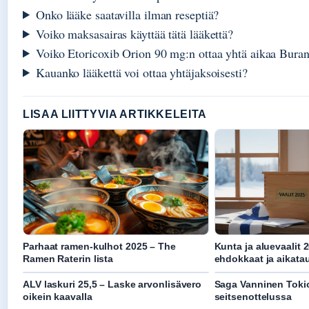
Onko lääke saatavilla ilman reseptiä?
Voiko maksasairas käyttää tätä lääkettä?
Voiko Etoricoxib Orion 90 mg:n ottaa yhtä aikaa Bura
Kauanko lääkettä voi ottaa yhtäjaksoisesti?
LISAA LIITTYVIA ARTIKKELEITA
Parhaat ramen-kulhot 2025 – The
Kunta ja aluevaalit 
Ramen Raterin lista
ehdokkaat ja aikata
ALV laskuri 25,5 – Laske arvonlisävero
Saga Vanninen Tokio 
oikein kaavalla
seitsenottelussa