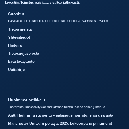
layoutiin. Toimitus paivittaa sisaltoa jatkuvasti.
Suositut
Paivittaiset toimitusbriefit ja luottamusresurssit nopeaa varmistusta varten.
Tietoa meistä
Yhteystiedot
Historia
Tietosuojaseloste
Evästekäytäntö
Uutiskirje
Uusimmat artikkelit
Tuoreimmat uutispaivitykset tarkistetaan toimituksessa ennen julkaisua.
Antti Herlinin testamentti – salaisuus, perintö, sijoitusalusta
Manchester Unitedin pelaajat 2025: kokoonpano ja numerot