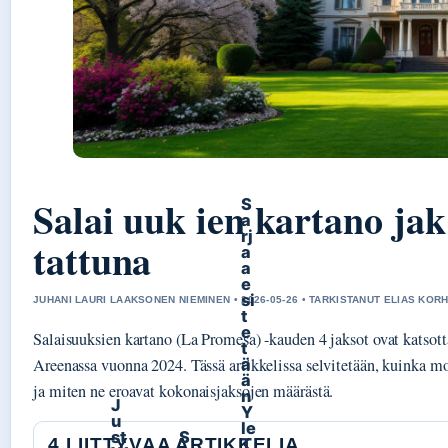
Salai uuk ien kartano jak 
S
a
rj
tattuna
a
a
e
si
JUHANI LAURI LAAKSONEN NIEMINEN • 2026-05-26 • TARKISTANUT ELIAS KO
t
e
Salaisuuksien kartano (La Promesa) -kauden 4 jaksot ovat katsott
t
Areenassa vuonna 2024. Tässä artikkelissa selvitetään, kuinka mo
ä
ä
ja miten ne eroavat kokonaisjaksojen määrästä.
n
J
Y
u
le
st
S
4 LIITTYVAA ARTIKKELIA
T