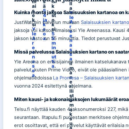
m
s
n
ll
ai
ä
k
a
s
5
e
Kuinka monta jaksoa Salaisuuksien kartanoa on k
Y
e
4
st
le
k
ja
o
A
JustWatchin palvelun mukaan
Salaisuuksien kartan
si
k
k
r
Y
s
si
jaksoja voi katsoa ilmaiseksi Yle Areenassa. Kausi 4
e
le
o
5
e
jakson kesto on 55 minuuttia. Tiedot perustuvat Jus
A
a
.
5
n
r
m
a
e
in
s
Missä palvelussa Salaisuuksien kartano on saata
e
u
s
n
ut
a
a
ti
Yle Areena on ensisijainen ilmainen katselukanava 
il
s
a
.
m
palvelut, kuten Prime Video, eivät ole pääasiallinen 
s
a
a
.
n
ohjelmatiedoissa
La Promesa – Salaisuuksien karta
e
vuonna 2024 esitettynä ohjelmana.
ri
lli
st
Miten kausi- ja kokonaisjaksojen lukumäärät eroa
ä
m
Telsu.fi näyttää kauden 4 jaksonumeroksi 227, mikä 
a
k
seurantaan. Iltapulu.fi puolestaan merkitsee ohjelm
s
u
erot osoittavat, että eri palvelut käyttävät erilaisia 
a.