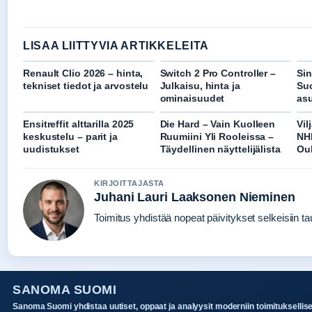
LISAA LIITTYVIA ARTIKKELEITA
Renault Clio 2026 – hinta,
Switch 2 Pro Controller –
Si
tekniset tiedot ja arvostelu
Julkaisu, hinta ja
Suo
ominaisuudet
asu
Ensitreffit alttarilla 2025
Die Hard – Vain Kuolleen
Vil
keskustelu – parit ja
Ruumiini Yli Rooleissa –
NH
uudistukset
Täydellinen näyttelijälista
Ou
KIRJOITTAJASTA
Juhani Lauri Laaksonen Nieminen
Toimitus yhdistää nopeat päivitykset selkeisiin tau
SANOMA SUOMI
Sanoma Suomi yhdistaa uutiset, oppaat ja analyysit moderniin toimituksellis