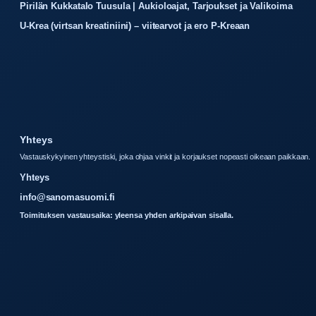
Pirilän Kukkatalo Tuusula | Aukioloajat, Tarjoukset ja Valikoima
U-Krea (virtsan kreatiniini) – viitearvot ja ero P-Kreaan
Yhteys
Vastauskykyinen yhteystiski, joka ohjaa vinkit ja korjaukset nopeasti oikeaan paikkaan.
Yhteys
info@sanomasuomi.fi
Toimituksen vastausaika: yleensa yhden arkipaivan sisalla.