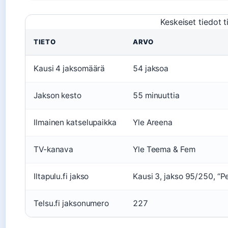
Keskeiset tiedot t
TIETO
ARVO
Kausi 4 jaksomäärä
54 jaksoa
Jakson kesto
55 minuuttia
Ilmainen katselupaikka
Yle Areena
TV-kanava
Yle Teema & Fem
Iltapulu.fi jakso
Kausi 3, jakso 95/250, “P
Telsu.fi jaksonumero
227