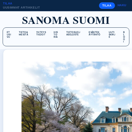
TILAA
HAKU
TILAA
UUSIMMAT ARTIKKELIT
SANOMA SUOMI
ET
TIETOA
YHTEYS
HIS
TIETOSUOJ
EVÄSTEK
UUTI
B
USI
MEISTÄ
TIEDOT
TO
ASELOSTE
ÄYTÄNTÖ
SKIRJ
L
VU
RIA
E
O
G
I