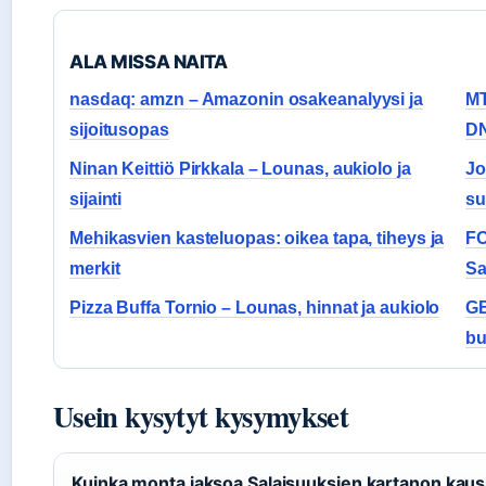
ALA MISSA NAITA
nasdaq: amzn – Amazonin osakeanalyysi ja
MT
sijoitusopas
DN
Ninan Keittiö Pirkkala – Lounas, aukiolo ja
Jo
sijainti
su
Mehikasvien kasteluopas: oikea tapa, tiheys ja
FO
merkit
Sa
Pizza Buffa Tornio – Lounas, hinnat ja aukiolo
GB
bu
Usein kysytyt kysymykset
Kuinka monta jaksoa Salaisuuksien kartanon kausi