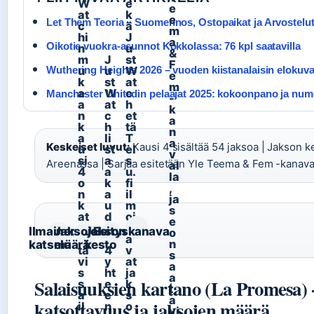
W
e
e
at
k
e
Let Them Teoria – Suomennos, Ostopaikat ja Arvostelu
c
ä
m
hi
J
a
Oikotie vuokra-asunnot Kokkolassa: 76 kpl saatavilla
n
u
&
m
J
st
F
Wuthering Heights 2026 – vuoden kiistanalaisin elokuv
u
u
W
e
k
st
at
m
a
W
c
Manchester Unitedin pelaajat 2025: kokoonpano ja num
-
a
at
h
k
n
c
et
a
k
h
tä
n
a
li
T
a
Keskeiset luvut:
Kausi 4 sisältää 54 jaksoa | Jakson k
u
st
el
v
si
a
s
Areenassa | Sarjaa esitetään Yle Teema & Fem -kanava
al
4
a
u.
la
o
k
fi
,
n
a
il
ja
k
u
m
s
at
d
oi
e
s
el
tt
Ilmainen
Jaksojen
Jakson
Esityskanava
o
ot
le
a
n
katselu
määrä
kesto
ta
4
v
s
vi
y
at
a
s
ht
ja
a
Salaisuuksien kartano (La Promesa) -
s
e
k
t
a
e
s
a
katsottavuus ja jaksojen määrä
il
n
o
vi