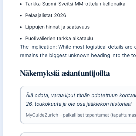
Tarkka Suomi-Sveitsi MM-ottelun kellonaika
Pelaajalistat 2026
Lippujen hinnat ja saatavuus
Puolivälierien tarkka aikataulu
The implication: While most logistical details ar
remains the biggest unknown heading into the t
Näkemyksiä asiantuntijoilta
Älä odota, varaa liput tähän odotettuun kohtaa
26. toukokuuta ja ole osa jääkiekon historiaa!
MyGuideZurich – paikalliset tapahtumat (tapahtumas