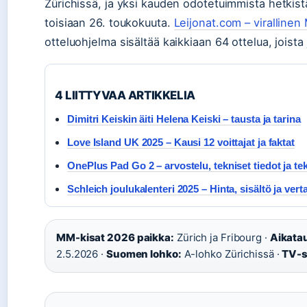
Zürichissä, ja yksi kauden odotetuimmista hetkistä
toisiaan 26. toukokuuta.
Leijonat.com – viralline
otteluohjelma sisältää kaikkiaan 64 ottelua, joist
4 LIITTYVAA ARTIKKELIA
Dimitri Keiskin äiti Helena Keiski – tausta ja tarina
Love Island UK 2025 – Kausi 12 voittajat ja faktat
OnePlus Pad Go 2 – arvostelu, tekniset tiedot ja te
Schleich joulukalenteri 2025 – Hinta, sisältö ja verta
MM-kisat 2026 paikka:
Zürich ja Fribourg ·
Aikatau
2.5.2026 ·
Suomen lohko:
A-lohko Zürichissä ·
TV-s