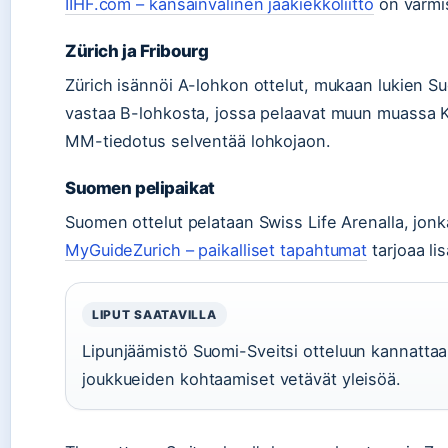
IIHF.com – kansainvälinen jääkiekkoliitto
on varmi
Zürich ja Fribourg
Zürich isännöi A-lohkon ottelut, mukaan lukien Su
vastaa B-lohkosta, jossa pelaavat muun muassa Ka
MM-tiedotus selventää lohkojaon.
Suomen pelipaikat
Suomen ottelut pelataan Swiss Life Arenalla, jonka
MyGuideZurich – paikalliset tapahtumat
tarjoaa lis
LIPUT SAATAVILLA
Lipunjäämistö Suomi-Sveitsi otteluun kannattaa t
joukkueiden kohtaamiset vetävät yleisöä.