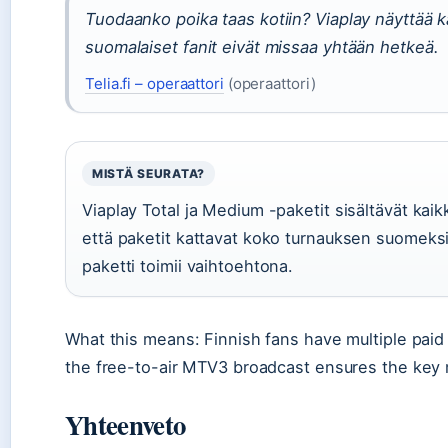
Tuodaanko poika taas kotiin? Viaplay näyttää 
suomalaiset fanit eivät missaa yhtään hetkeä.
Telia.fi – operaattori
(operaattori)
MISTÄ SEURATA?
Viaplay Total ja Medium -paketit sisältävät kaik
että paketit kattavat koko turnauksen suomeks
paketti toimii vaihtoehtona.
What this means: Finnish fans have multiple pai
the free-to-air MTV3 broadcast ensures the key m
Yhteenveto