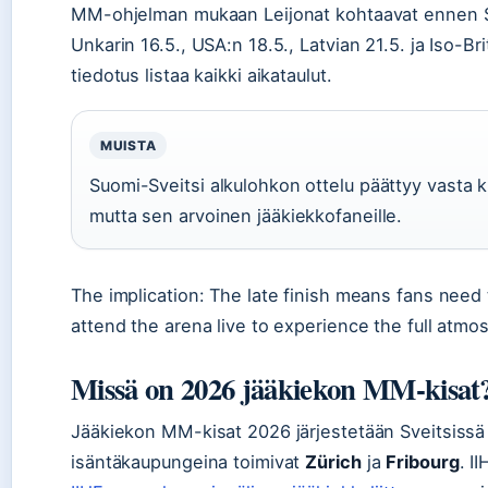
MM-ohjelman mukaan Leijonat kohtaavat ennen S
Unkarin 16.5., USA:n 18.5., Latvian 21.5. ja Iso-B
tiedotus listaa kaikki aikataulut.
MUISTA
Suomi-Sveitsi alkulohkon ottelu päättyy vasta k
mutta sen arvoinen jääkiekkofaneille.
The implication: The late finish means fans need
attend the arena live to experience the full atmo
Missä on 2026 jääkiekon MM-kisat
Jääkiekon MM-kisat 2026 järjestetään Sveitsiss
isäntäkaupungeina toimivat
Zürich
ja
Fribourg
. I