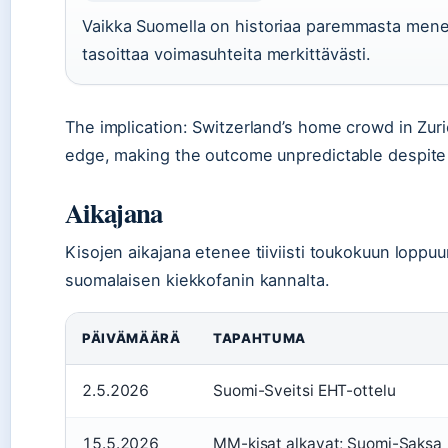
Vaikka Suomella on historiaa paremmasta menest
tasoittaa voimasuhteita merkittävästi.
The implication: Switzerland’s home crowd in Zuric
edge, making the outcome unpredictable despite
Aikajana
Kisojen aikajana etenee tiiviisti toukokuun loppuu
suomalaisen kiekkofanin kannalta.
PÄIVÄMÄÄRÄ
TAPAHTUMA
2.5.2026
Suomi-Sveitsi EHT-ottelu
15.5.2026
MM-kisat alkavat; Suomi-Saksa