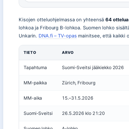
Kisojen otteluohjelmassa on yhteensä
64 ottelua
lohkoa ja Fribourg B-lohkoa. Suomen lohko sisältää
Unkarin.
DNA.fi – TV-opas
mainitsee, että kaikki 
TIETO
ARVO
Tapahtuma
Suomi-Sveitsi jääkiekko 2026
MM-paikka
Zürich, Fribourg
MM-aika
15.–31.5.2026
Suomi-Sveitsi
26.5.2026 klo 21:20
Suomen lohko
A-lohko