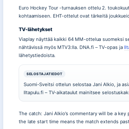
Euro Hockey Tour -turnauksen ottelu 2. toukokuu
kohtaamiseen. EHT-ottelut ovat tärkeitä joukkuei
TV-lähetykset
Viaplay näyttää kaikki 64 MM-ottelua suomeksi se
nähtävissä myös MTV3:lla. DNA.fi – TV-opas ja
Il
lähetystiedoista.
SELOSTAJATIEDOT
Suomi-Sveitsi ottelun selostaa Jani Alkio, ja as
Iltapulu.fi – TV-aikataulut mainitsee selostuskak
The catch: Jani Alkio’s commentary will be a key 
the late start time means the match extends past