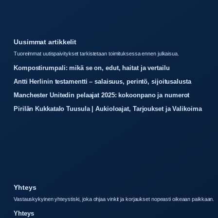
Uusimmat artikkelit
Tuoreimmat uutispaivitykset tarkistetaan toimituksessa ennen julkaisua.
Kompostirumpali: mikä se on, edut, haitat ja vertailu
Antti Herlinin testamentti – salaisuus, perintö, sijoitusalusta
Manchester Unitedin pelaajat 2025: kokoonpano ja numerot
Pirilän Kukkatalo Tuusula | Aukioloajat, Tarjoukset ja Valikoima
Yhteys
Vastauskykyinen yhteystiski, joka ohjaa vinkit ja korjaukset nopeasti oikeaan paikkaan.
Yhteys