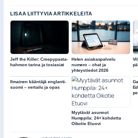
LISAA LIITTYVIA ARTIKKELEITA
Jeff the Killer: Creepypasta-
Helen asiakaspalvelu
Vi
hahmon tarina ja tosiasiat
numero – chat ja
pä
yhteystiedot 2026
Ilmainen kääntäjä englanti-
Ga
suomi – vertailu ja opas
Ed
pe
Myytävät asunnot
Humppila: 24+ kohdetta
Oikotie Etuovi