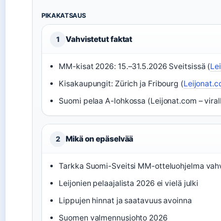
PIKAKATSAUS
Vahvistetut faktat
1
MM-kisat 2026: 15.–31.5.2026 Sveitsissä (
Le
Kisakaupungit: Zürich ja Fribourg (
Leijonat.c
Suomi pelaa A-lohkossa (Leijonat.com – vira
Mikä on epäselvää
2
Tarkka Suomi-Sveitsi MM-otteluohjelma va
Leijonien pelaajalista 2026 ei vielä julki
Lippujen hinnat ja saatavuus avoinna
Suomen valmennusjohto 2026