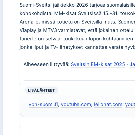
Suomi-Sveitsi jääkiekko 2026 tarjoaa suomalaisil
kohokohdista. MM-kisat Sveitsissä 15.–31. toukoku
Arenalle, missä kotietu on Sveitsillä mutta Suom
Viaplay ja MTV3 varmistavat, että jokainen ottelu
faneille on selvää: toukokuun lopun kohtaaminen
jonka liput ja TV-lähetykset kannattaa varata hyvi
Aiheeseen liittyvää:
Sveitsin EM-kisat 2025
·
Ja
LISÄLÄHTEET
vpn-suomi.fi
,
youtube.com
,
leijonat.com
,
you