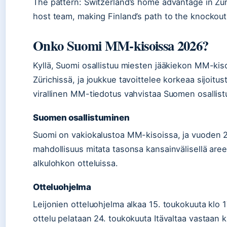
The pattern: Switzerland’s home advantage in Zu
host team, making Finland’s path to the knockout
Onko Suomi MM-kisoissa 2026?
Kyllä, Suomi osallistuu miesten jääkiekon MM-kis
Zürichissä, ja joukkue tavoittelee korkeaa sijoitus
virallinen MM-tiedotus vahvistaa Suomen osallis
Suomen osallistuminen
Suomi on vakiokalustoa MM-kisoissa, ja vuoden 2
mahdollisuus mitata tasonsa kansainvälisellä areen
alkulohkon otteluissa.
Otteluohjelma
Leijonien otteluohjelma alkaa 15. toukokuuta klo 
ottelu pelataan 24. toukokuuta Itävaltaa vastaan k