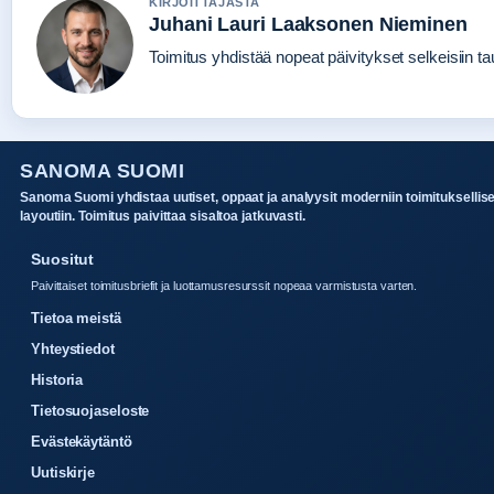
KIRJOITTAJASTA
Juhani Lauri Laaksonen Nieminen
Toimitus yhdistää nopeat päivitykset selkeisiin tau
SANOMA SUOMI
Sanoma Suomi yhdistaa uutiset, oppaat ja analyysit moderniin toimituksellis
layoutiin. Toimitus paivittaa sisaltoa jatkuvasti.
Suositut
Paivittaiset toimitusbriefit ja luottamusresurssit nopeaa varmistusta varten.
Tietoa meistä
Yhteystiedot
Historia
Tietosuojaseloste
Evästekäytäntö
Uutiskirje