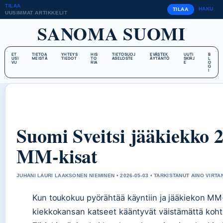
TILAA
HAKU
TILAA
UUSIMMAT ARTIKKELIT
SANOMA SUOMI
ET
TIETOA
YHTEYS
HIS
TIETOSUOJ
EVÄSTEK
UUTI
B
USI
MEISTÄ
TIEDOT
TO
ASELOSTE
ÄYTÄNTÖ
SKIRJ
L
VU
RIA
E
O
G
I
Suomi Sveitsi jääkiekko 
MM-kisat
JUHANI LAURI LAAKSONEN NIEMINEN • 2026-05-03 • TARKISTANUT AINO VIRTA
Kun toukokuu pyörähtää käyntiin ja jääkiekon MM-
kiekkokansan katseet kääntyvät väistämättä kohti