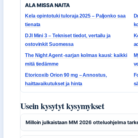
ALA MISSA NAITA
Kela opintotuki tuloraja 2025 – Paljonko saa
D
tienata
k
DJI Mini 3 – Tekniset tiedot, vertailu ja
Ko
ostovinkit Suomessa
a
The Night Agent -sarjan kolmas kausi: kaikki
M
mitä tiedämme
ve
Etoricoxib Orion 90 mg – Annostus,
F
haittavaikutukset ja hinta
s
Usein kysytyt kysymykset
Milloin julkaistaan MM 2026 otteluohjelma ta