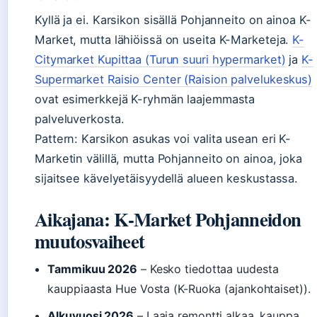
Kyllä ja ei. Karsikon sisällä Pohjanneito on ainoa K-
Market, mutta lähiöissä on useita K-Marketeja.
K-
Citymarket Kupittaa (Turun suuri hypermarket)
ja
K-
Supermarket Raisio Center (Raision palvelukeskus)
ovat esimerkkejä K-ryhmän laajemmasta
palveluverkosta.
Pattern: Karsikon asukas voi valita usean eri K-
Marketin välillä, mutta Pohjanneito on ainoa, joka
sijaitsee kävelyetäisyydellä alueen keskustassa.
Aikajana: K-Market Pohjanneidon
muutosvaiheet
Tammikuu 2026
– Kesko tiedottaa uudesta
kauppiaasta Hue Vosta (K-Ruoka (ajankohtaiset)).
Alkuvuosi 2026
– Laaja remontti alkaa, kauppa