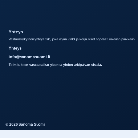
Yhteys
Vastauskykyinen yhteystiski, joka ohjaa vinkit ja korjaukset nopeasti oikeaan paikkaan.
Yhteys
info@sanomasuomi.fi
Toimituksen vastausaika: yleensa yhden arkipaivan sisalla.
© 2026 Sanoma Suomi