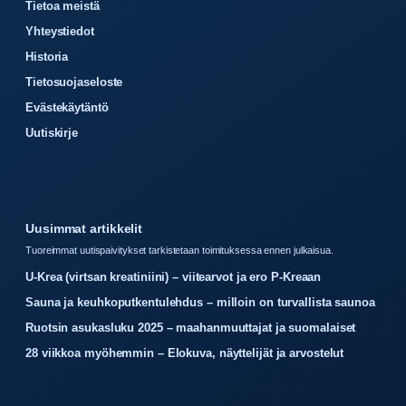
Tietoa meistä
Yhteystiedot
Historia
Tietosuojaseloste
Evästekäytäntö
Uutiskirje
Uusimmat artikkelit
Tuoreimmat uutispaivitykset tarkistetaan toimituksessa ennen julkaisua.
U-Krea (virtsan kreatiniini) – viitearvot ja ero P-Kreaan
Sauna ja keuhkoputkentulehdus – milloin on turvallista saunoa
Ruotsin asukasluku 2025 – maahanmuuttajat ja suomalaiset
28 viikkoa myöhemmin – Elokuva, näyttelijät ja arvostelut