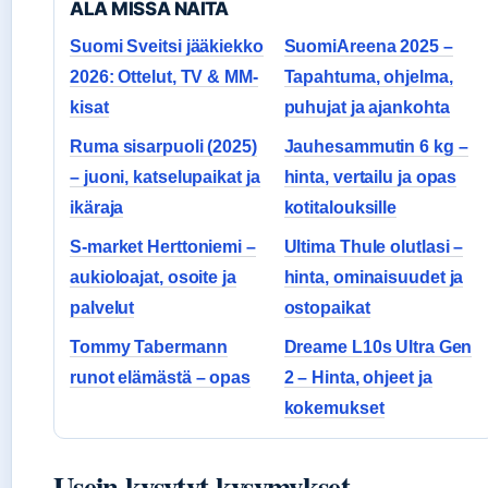
ALA MISSA NAITA
Suomi Sveitsi jääkiekko
SuomiAreena 2025 –
2026: Ottelut, TV & MM-
Tapahtuma, ohjelma,
kisat
puhujat ja ajankohta
Ruma sisarpuoli (2025)
Jauhesammutin 6 kg –
– juoni, katselupaikat ja
hinta, vertailu ja opas
ikäraja
kotitalouksille
S-market Herttoniemi –
Ultima Thule olutlasi –
aukioloajat, osoite ja
hinta, ominaisuudet ja
palvelut
ostopaikat
Tommy Tabermann
Dreame L10s Ultra Gen
runot elämästä – opas
2 – Hinta, ohjeet ja
kokemukset
Usein kysytyt kysymykset