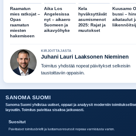
Raamatun
Aika Los
Kela
Kuusamo O
mies ratkojat –
Angelesissa
hyväksyttävät
bussi – hin
Opas
nyt – aikaero
asumismenot
aikataulut j
raamatun
Suomeen ja
2025: Rajat ja
liikennöitsi
miesten
aikavyöhyke
muutokset
hakemiseen
KIRJOITTAJASTA
Juhani Lauri Laaksonen Nieminen
Toimitus yhdistää nopeat päivitykset selkeisiin
taustoittaviin oppaisiin.
SANOMA SUOMI
Sanoma Suomi yhdistaa uutiset, oppaat ja analyysit moderniin toimituksellis
layoutiin. Toimitus paivittaa sisaltoa jatkuvasti.
Suositut
Paivittaiset toimitusbriefit ja luottamusresurssit nopeaa varmistusta varten.