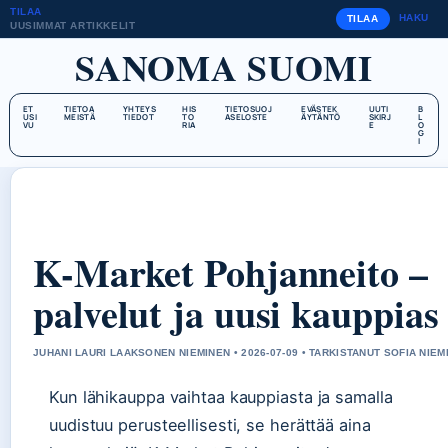
TILAA
HAKU
TILAA
UUSIMMAT ARTIKKELIT
SANOMA SUOMI
ET
TIETOA
YHTEYS
HIS
TIETOSUOJ
EVÄSTEK
UUTI
B
USI
MEISTÄ
TIEDOT
TO
ASELOSTE
ÄYTÄNTÖ
SKIRJ
L
VU
RIA
E
O
G
I
K-Market Pohjanneito –
palvelut ja uusi kauppias
JUHANI LAURI LAAKSONEN NIEMINEN • 2026-07-09 • TARKISTANUT SOFIA NIEM
Kun lähikauppa vaihtaa kauppiasta ja samalla
uudistuu perusteellisesti, se herättää aina