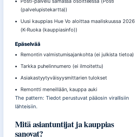
Posti-palvelu samassa osoitteessa (Posti
(palvelupistekartta))
Uusi kauppias Hue Vo aloittaa maaliskuussa 2026
(K-Ruoka (kauppiasinfo))
Epäselvää
Remontin valmistumisajankohta (ei julkista tietoa)
Tarkka puhelinnumero (ei ilmoitettu)
Asiakastyytyväisyysmittarien tulokset
Remontti meneillään, kauppa auki
The pattern: Tiedot perustuvat pääosin virallisiin
lähteisiin.
Mitä asiantuntijat ja kauppias
sanovat?