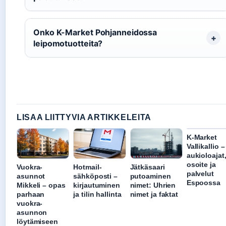
Onko K-Market Pohjanneidossa
leipomotuotteita?
LISAA LIITTYVIA ARTIKKELEITA
K-Market
Vallikallio –
aukioloajat
osoite ja
Vuokra-
Hotmail-
Jätkäsaari
palvelut
asunnot
sähköposti –
putoaminen
Espoossa
Mikkeli – opas
kirjautuminen
nimet: Uhrien
parhaan
ja tilin hallinta
nimet ja faktat
vuokra-
asunnon
löytämiseen