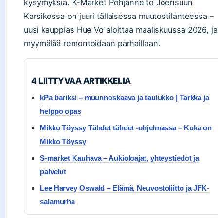
kysymyksiä. K-Market Pohjanneito Joensuun
Karsikossa on juuri tällaisessa muutostilanteessa –
uusi kauppias Hue Vo aloittaa maaliskuussa 2026, ja
myymälää remontoidaan parhaillaan.
4 LIITTYVAA ARTIKKELIA
kPa bariksi – muunnoskaava ja taulukko | Tarkka ja
helppo opas
Mikko Töyssy Tähdet tähdet -ohjelmassa – Kuka on
Mikko Töyssy
S-market Kauhava – Aukioloajat, yhteystiedot ja
palvelut
Lee Harvey Oswald – Elämä, Neuvostoliitto ja JFK-
salamurha