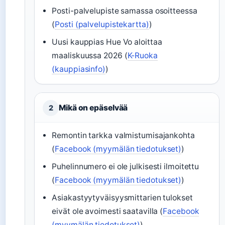
Posti-palvelupiste samassa osoitteessa
(
Posti (palvelupistekartta)
)
Uusi kauppias Hue Vo aloittaa
maaliskuussa 2026 (
K-Ruoka
(kauppiasinfo)
)
Mikä on epäselvää
2
Remontin tarkka valmistumisajankohta
(
Facebook (myymälän tiedotukset)
)
Puhelinnumero ei ole julkisesti ilmoitettu
(
Facebook (myymälän tiedotukset)
)
Asiakastyytyväisyysmittarien tulokset
eivät ole avoimesti saatavilla (
Facebook
(myymälän tiedotukset)
)