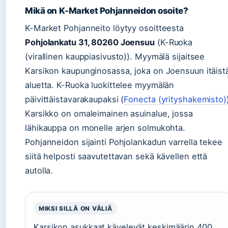
Mikä on K-Market Pohjanneidon osoite?
K-Market Pohjanneito löytyy osoitteesta
Pohjolankatu 31, 80260 Joensuu
(K-Ruoka
(virallinen kauppiasivusto)). Myymälä sijaitsee
Karsikon kaupunginosassa, joka on Joensuun itäist
aluetta. K-Ruoka luokittelee myymälän
päivittäistavarakaupaksi (
Fonecta (yrityshakemisto)
Karsikko on omaleimainen asuinalue, jossa
lähikauppa on monelle arjen solmukohta.
Pohjanneidon sijainti Pohjolankadun varrella tekee
siitä helposti saavutettavan sekä kävellen että
autolla.
MIKSI SILLÄ ON VÄLIÄ
Karsikon asukkaat kävelevät keskimäärin 400