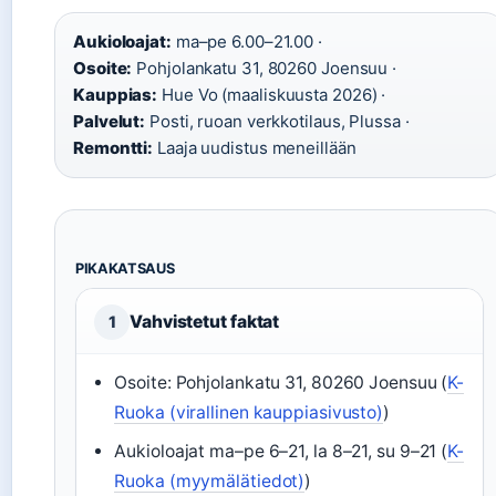
Aukioloajat:
ma–pe 6.00–21.00 ·
Osoite:
Pohjolankatu 31, 80260 Joensuu ·
Kauppias:
Hue Vo (maaliskuusta 2026) ·
Palvelut:
Posti, ruoan verkkotilaus, Plussa ·
Remontti:
Laaja uudistus meneillään
PIKAKATSAUS
Vahvistetut faktat
1
Osoite: Pohjolankatu 31, 80260 Joensuu (
K-
Ruoka (virallinen kauppiasivusto)
)
Aukioloajat ma–pe 6–21, la 8–21, su 9–21 (
K-
Ruoka (myymälätiedot)
)