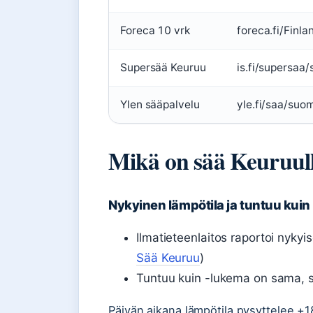
Foreca 10 vrk
foreca.fi/Finl
Supersää Keuruu
is.fi/supersaa
Ylen sääpalvelu
yle.fi/saa/suo
Mikä on sää Keuruul
Nykyinen lämpötila ja tuntuu kui
Ilmatieteenlaitos raportoi nykyi
Sää Keuruu
)
Tuntuu kuin -lukema on sama, sil
Päivän aikana lämpötila pysyttelee +18 