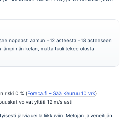
usee nopeasti aamun +12 asteesta +18 asteeseen
aa lämpimän kelan, mutta tuuli tekee olosta
 riski 0 % (
Foreca.fi – Sää Keuruu 10 vrk
)
puuskat voivat yltää 12 m/s asti
yisesti järvialueilla liikkuviin. Melojan ja veneilijän