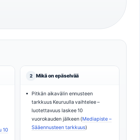
Mikä on epäselvää
2
Pitkän aikavälin ennusteen
tarkkuus Keuruulla vaihtelee –
)
luotettavuus laskee 10
vuorokauden jälkeen (
Mediapiste –
n
Sääennusteen tarkkuus
)
u 10