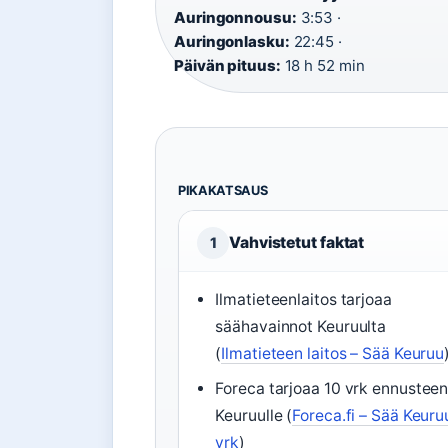
Auringonnousu:
3:53 ·
Auringonlasku:
22:45 ·
Päivän pituus:
18 h 52 min
PIKAKATSAUS
Vahvistetut faktat
1
Ilmatieteenlaitos tarjoaa
säähavainnot Keuruulta
(
Ilmatieteen laitos – Sää Keuruu
Foreca tarjoaa 10 vrk ennustee
Keuruulle (
Foreca.fi – Sää Keuru
vrk
)