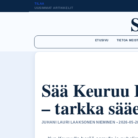
TILAA
UUSIMMAT ARTIKKELIT
ETUSIVU
TIETOA MEIS
Sää Keuruu I
– tarkka sää
JUHANI LAURI LAAKSONEN NIEMINEN • 2026-05-