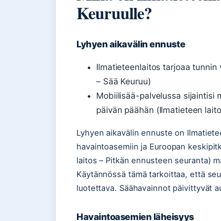
Keuruulle?
Lyhyen aikavälin ennuste
Ilmatieteenlaitos tarjoaa tunnin 
– Sää Keuruu)
Mobiilisää-palvelussa sijaintis
päivän päähän (Ilmatieteen lait
Lyhyen aikavälin ennuste on Ilmatiete
havaintoasemiin ja Euroopan keskipi
laitos – Pitkän ennusteen seuranta) ma
Käytännössä tämä tarkoittaa, että se
luotettava. Säähavainnot päivittyvät a
Havaintoasemien läheisyys