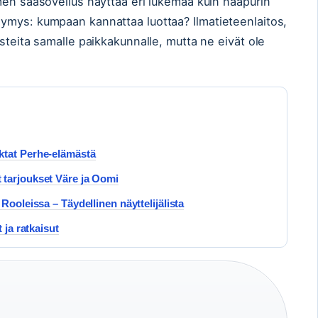
men sääsovellus näyttää eri lukemaa kuin naapurin
ymys: kumpaan kannattaa luottaa? Ilmatieteenlaitos,
steita samalle paikkakunnalle, mutta ne eivät ole
ktat Perhe-elämästä
 tarjoukset Väre ja Oomi
Rooleissa – Täydellinen näyttelijälista
 ja ratkaisut