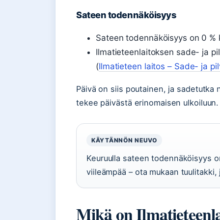
Sateen todennäköisyys
Sateen todennäköisyys on 0 % 
Ilmatieteenlaitoksen sade- ja pi
(
Ilmatieteen laitos – Sade- ja pil
Päivä on siis poutainen, ja sadetutka
tekee päivästä erinomaisen ulkoiluun.
KÄYTÄNNÖN NEUVO
Keuruulla sateen todennäköisyys on
viileämpää – ota mukaan tuulitakki,
Mikä on Ilmatieteenl