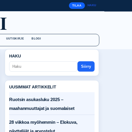
HAKU
TILAA
I
UUTISKIRJE
BLOGI
HAKU
Siirry
UUSIMMAT ARTIKKELIT
Ruotsin asukasluku 2025 –
maahanmuuttajat ja suomalaiset
28 viikkoa myöhemmin – Elokuva,
näyttelijät ja arvostelut