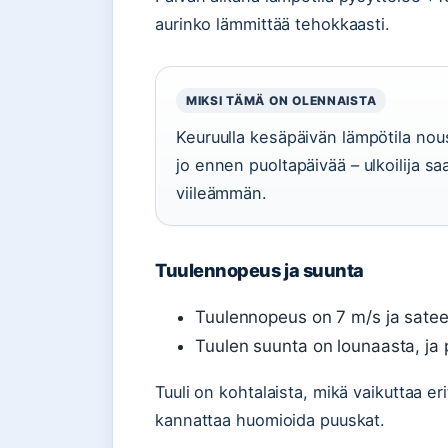
aurinko lämmittää tehokkaasti.
MIKSI TÄMÄ ON OLENNAISTA
Keuruulla kesäpäivän lämpötila no
jo ennen puoltapäivää – ulkoilija s
viileämmän.
Tuulennopeus ja suunta
Tuulennopeus on 7 m/s ja sateen
Tuulen suunta on lounaasta, ja 
Tuuli on kohtalaista, mikä vaikuttaa erit
kannattaa huomioida puuskat.