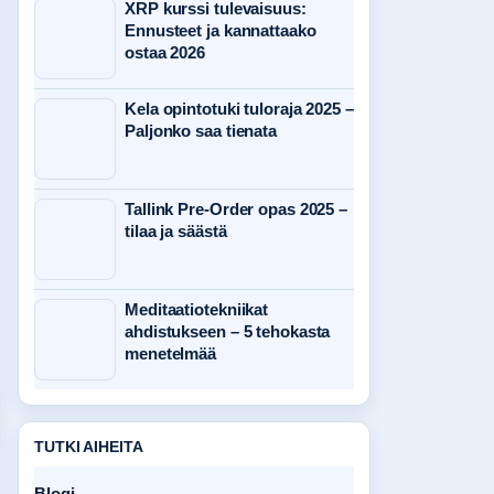
XRP kurssi tulevaisuus:
Ennusteet ja kannattaako
ostaa 2026
Kela opintotuki tuloraja 2025 –
Paljonko saa tienata
Tallink Pre-Order opas 2025 –
tilaa ja säästä
Meditaatiotekniikat
ahdistukseen – 5 tehokasta
menetelmää
TUTKI AIHEITA
Blogi