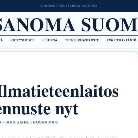
SANOMA PAIVITTAINEN KATSAUS
SANOMA SUOM
TÄ
YHTEYSTIEDOT
HISTORIA
TIETOSUOJASELOSTE
EVÄSTEKÄYTÄNTÖ
lmatieteenlaitos
ennuste nyt
28 • TARKISTANUT NOORA MAKI