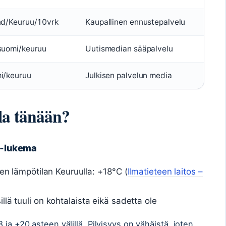
and/Keuruu/10vrk
Kaupallinen ennustepalvelu
/suomi/keuruu
Uutismedian sääpalvelu
mi/keuruu
Julkisen palvelun media
la tänään?
n -lukema
sen lämpötilan Keuruulla: +18°C (
Ilmatieteen laitos –
lä tuuli on kohtalaista eikä sadetta ole
ja +20 asteen välillä. Pilvisyys on vähäistä, joten