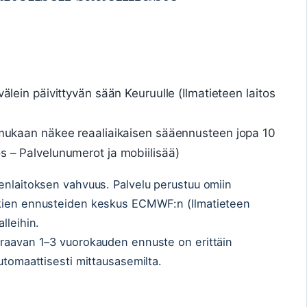
välein päivittyvän sään Keuruulle (Ilmatieteen laitos
i mukaan näkee reaaliaikaisen sääennusteen jopa 10
os – Palvelunumerot ja mobiilisää)
enlaitoksen vahvuus. Palvelu perustuu omiin
tkien ennusteiden keskus ECMWF:n (Ilmatieteen
lleihin.
uraavan 1–3 vuorokauden ennuste on erittäin
utomaattisesti mittausasemilta.