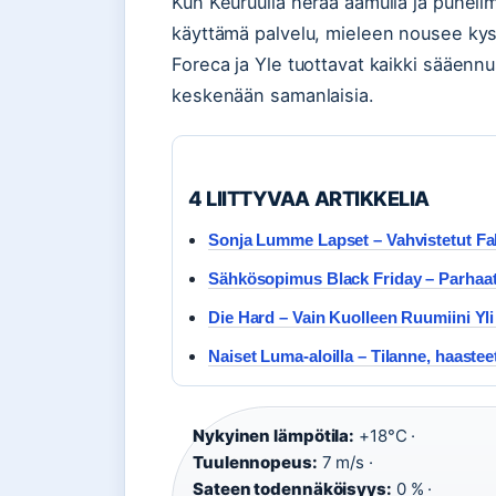
Kun Keuruulla herää aamulla ja puheli
käyttämä palvelu, mieleen nousee kys
Foreca ja Yle tuottavat kaikki sääennu
keskenään samanlaisia.
4 LIITTYVAA ARTIKKELIA
Sonja Lumme Lapset – Vahvistetut Fa
Sähkösopimus Black Friday – Parhaat
Die Hard – Vain Kuolleen Ruumiini Yli 
Naiset Luma-aloilla – Tilanne, haasteet
Nykyinen lämpötila:
+18°C ·
Tuulennopeus:
7 m/s ·
Sateen todennäköisyys:
0 % ·