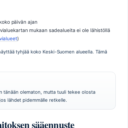
koko päivän ajan
lvialuekartan mukaan sadealueita ei ole lähistöllä
vialueet
)
 näyttää tyhjää koko Keski-Suomen alueella. Tämä
 tänään olematon, mutta tuuli tekee olosta
 jos lähdet pidemmälle retkelle.
aitoksen sääennuste