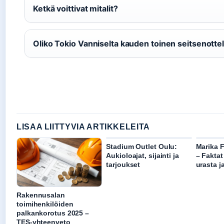
Ketkä voittivat mitalit?
Oliko Tokio Vanniselta kauden toinen seitsenotte
LISAA LIITTYVIA ARTIKKELEITA
Stadium Outlet Oulu:
Marika 
Aukioloajat, sijainti ja
– Fakta
tarjoukset
urasta j
Rakennusalan
toimihenkilöiden
palkankorotus 2025 –
TES-yhteenveto