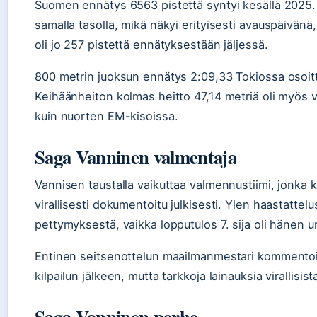
Suomen ennätys 6563 pistettä syntyi kesällä 2025. 
samalla tasolla, mikä näkyi erityisesti avauspäivänä,
oli jo 257 pistettä ennätyksestään jäljessä.
800 metrin juoksun ennätys 2:09,33 Tokiossa osoitti,
Keihäänheiton kolmas heitto 47,14 metriä oli myös 
kuin nuorten EM-kisoissa.
Saga Vanninen valmentaja
Vannisen taustalla vaikuttaa valmennustiimi, jonka 
virallisesti dokumentoitu julkisesti. Ylen haastattel
pettymyksestä, vaikka lopputulos 7. sija oli hänen u
Entinen seitsenottelun maailmanmestari kommentoi
kilpailun jälkeen, mutta tarkkoja lainauksia virallisista
Saga Vanninen perhe