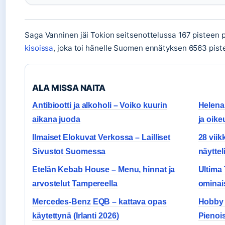
Saga Vanninen jäi Tokion seitsenottelussa 167 pisteen
kisoissa
, joka toi hänelle Suomen ennätyksen 6563 piste
ALA MISSA NAITA
Antibiootti ja alkoholi – Voiko kuurin
Helena 
aikana juoda
ja oike
Ilmaiset Elokuvat Verkossa – Lailliset
28 vii
Sivustot Suomessa
näyttel
Etelän Kebab House – Menu, hinnat ja
Ultima 
arvostelut Tampereella
ominai
Mercedes-Benz EQB – kattava opas
Hobby P
käytettynä (Irlanti 2026)
Pienois