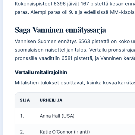
Kokonaispisteet 6396 jäivät 167 pistettä kesän ennä
paras. Aiempi paras oli 9. sija edellisissä MM-kisoi
Saga Vanninen ennätyssarja
Vannisen Suomen ennätys 6563 pistettä on koko urh
suomalaisen naisottelijan tulos. Vertailu pronssirajaa
pronssille vaadittiin 6581 pistettä, ja Vanninen kerä
Vertailu mitalirajoihin
Mitalistien tulokset osoittavat, kuinka kovaa kärkit
SIJA
URHEILIJA
1.
Anna Hall (USA)
2.
Katie O’Connor (Irlanti)