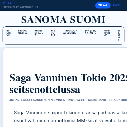
TILAA
HAKU
TILAA
UUSIMMAT ARTIKKELIT
SANOMA SUOMI
ET
TIETOA
YHTEY
HIS
TIETOSUOJ
EVÄSTEK
UUTI
B
USI
MEISTÄ
STIEDO
TO
ASELOSTE
ÄYTÄNTÖ
SKIR
L
VU
T
RIA
JE
O
G
I
Saga Vanninen Tokio 2025:
seitsenottelussa
JUHANI LAURI LAAKSONEN NIEMINEN • 2026-04-24 • TARKISTANUT ELIAS KO
Saga Vanninen saapui Tokioon uransa parhaassa kun
osoittivat, miten armottomia MM-kisat voivat olla maai