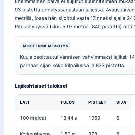
Ensimmäinen päivä ei sujunut suunnitelmien mukaan.
93 pistettä ennätyssarjastaan jäljessä. Avauspäivän
metrillä, jossa hän sijoittui vasta 17:nneksi ajalla 24
Pituushypyssä tulos 5,97 metriä (840 pistettä) riitti 1
MIKSI TÄMÄ MERKITYS
Kuula osoittautui Vannisen vahvimmaksi lajiksi: 1
parhaan sijan koko kilpailussa ja 833 pistettä.
Lajikohtaiset tulokset
LAJI
TULOS
PISTEET
SIJA
100 m aidat
13,44 s
1059
6.
Korkeushyppy
1,80 m
978
6.