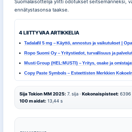
Suomalaisottelija ylitti odotukset seitsemänneksi, v
ennätystasonsa taakse.
4 LIITTYVAA ARTIKKELIA
Tadalafil 5 mg – Käyttö, annostus ja vaikutukset | Op
Ropo Suomi Oy – Yritystiedot, turvallisuus ja palvelu
Musti Group (HEL:MUSTI) – Yritys, osake ja omistaja
Copy Paste Symbols – Esteettisten Merkkien Kokoel
Sija Tokion MM 2025:
7. sija ·
Kokonaispisteet:
6396 
100 m aidat:
13,44 s