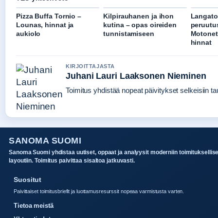
Pizza Buffa Tornio –
Kilpirauhanen ja ihon
Langat
Lounas, hinnat ja
kutina – opas oireiden
peruutu
aukiolo
tunnistamiseen
Motonet 
hinnat
KIRJOITTAJASTA
Juhani Lauri Laaksonen Nieminen
Toimitus yhdistää nopeat päivitykset selkeisiin tau
SANOMA SUOMI
Sanoma Suomi yhdistaa uutiset, oppaat ja analyysit moderniin toimituksellis
layoutiin. Toimitus paivittaa sisaltoa jatkuvasti.
Suositut
Paivittaiset toimitusbriefit ja luottamusresurssit nopeaa varmistusta varten.
Tietoa meistä