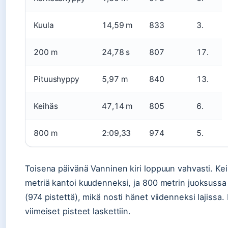
Kuula
14,59 m
833
3.
200 m
24,78 s
807
17.
Pituushyppy
5,97 m
840
13.
Keihäs
47,14 m
805
6.
800 m
2:09,33
974
5.
Toisena päivänä Vanninen kiri loppuun vahvasti. Ke
metriä kantoi kuudenneksi, ja 800 metrin juoksuss
(974 pistettä), mikä nosti hänet viidenneksi lajissa. Lo
viimeiset pisteet laskettiin.