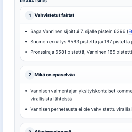
PIKAKATSAUS
Vahvistetut faktat
1
Saga Vanninen sijoittui 7. sijalle pistein 6396 (
E
Suomen ennätys 6563 pistettä jäi 167 pistettä
Pronssiraja 6581 pistettä, Vanninen 185 pistettä
Mikä on epäselvää
2
Vannisen valmentajan yksityiskohtaiset kommen
virallisista lähteistä
Vannisen perhetausta ei ole vahvistettu virallisi
Aikajanasignaali
3